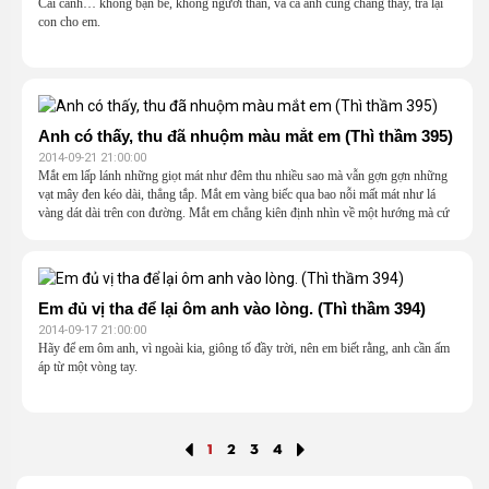
Cái cảnh… không bạn bè, không người thân, và cả anh cũng chẳng thấy, trả lại
con cho em.
Anh có thấy, thu đã nhuộm màu mắt em (Thì thầm 395)
2014-09-21 21:00:00
Mắt em lấp lánh những giọt mát như đêm thu nhiều sao mà vẫn gợn gợn những
vạt mây đen kéo dài, thẳng tắp. Mắt em vàng biếc qua bao nỗi mất mát như lá
vàng dát dài trên con đường. Mắt em chẳng kiên định nhìn về một hướng mà cứ
vô định bao quanh cây lá hoa trời như đợt gió quánh lại rồi tan ra. Mắt em, dẫu là
em, nhưng chẳng phải là em. Vì mắt em vẫn còn thiếu một màu, thiếu màu dáng
anh!
Em đủ vị tha để lại ôm anh vào lòng. (Thì thầm 394)
2014-09-17 21:00:00
Hãy để em ôm anh, vì ngoài kia, giông tố đầy trời, nên em biết rằng, anh cần ấm
áp từ một vòng tay.
1
2
3
4