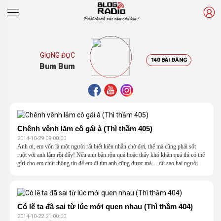
Phát thanh xúc cảm của bạn !
GIỌNG ĐỌC
140 BÀI ĐĂNG
Bum Bum
Chênh vênh lắm cô gái à (Thì thầm 405)
2014-10-29 09:00:00
Anh ơi, em vốn là một người rất biết kiên nhẫn chờ đợi, thế mà cũng phải sốt
ruột với anh lắm rồi đấy! Nếu anh bận rộn quá hoặc thấy khó khăn quá thì có thể
gửi cho em chút thông tin để em đi tìm anh cũng được mà… dù sao hai người
cùng tìm nhau sẽ nhanh hơn đấy anh à!...
Có lẽ ta đã sai từ lúc mới quen nhau (Thì thầm 404)
2014-10-22 21:00:00