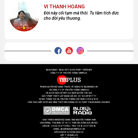
VI THANH HOÀNG
Đời này cõi tạm mà thôi. Tu tâm tích đức
cho đời yêu thương.
BLOG RADIO - BLOG VIỆT ĐƯỢC PHÁT TRIỂN BỞI
CÔNG TY CP TRUYỀN THÔNG VNNPLUS.
® BẢN QUYỀN NỘI DUNG THUỘC VỀ WEBSITE BLOGRADIO.VN
VÀ CÔNG TY CP TRUYỀN THÔNG VNNPLUS
VÀ ĐƯỢC BẢO HỘ BỞI CỤC BẢN QUYỀN TÁC GIẢ.
GIẤY PHÉP THIẾT LẬP MẠNG XÃ HỘI SỐ 166/GP-BTTTT
DO BỘ THÔNG TIN VÀ TRUYỀN THÔNG CẤP NGÀY 05/04/2016.
CẤM SAO CHÉP DƯỚI MỌI HÌNH THỨC NẾU KHÔNG CÓ SỰ CHẤP THUẬN BẰNG VĂN BẢN.
CHỊU TRÁCH NHIỆM NỘI DUNG: ÔNG NGUYỄN THÀNH VINH
VĂN PHÒNG: TÒA NHÀ SỐ 18/11 THÁI HÀ, ĐỐNG ĐA, HÀ NỘI.
LIÊN HỆ : (+84) 24 37725502 - FAX: (+84) 24 37726658
EMAIL: BLOGRADIO@VNNPLUS.VN
ĐIỀU KHOẢN SỬ DỤNG DỊCH VỤ
GÓP Ý VÀ BÁO LỖI