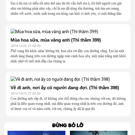
Em à dù em có diễn tốt như thế nào thì tôi vẫn biết em à, tôi biết người con gái
như em không phải như vậy, chỉ là em đã từng tổn thương, trái tim em mang
nhiều vết xước, nước mắt trong em từng cạn khô vì tình yêu, vì một thằng đàn
ông không xứng đáng.
Mùa hoa sữa, mùa vắng anh (Thì thầm 399)
2014-10-05 21:00:00
Phố vang lên khúc nhạc không lời, hoa sữa rơi đầy con đường vắng. Em lại một
mình lang thang trên con đường ngập tràn cánh hoa sữa, một màu trắng tinh khôi
nhắc nhớ về mối tình đầu của chúng ta.
Về đi anh, nơi ấy có người đang đợi. (Thì thầm 398)
2014-10-01 21:00:00
Con đường anh sắp đi, sẽ không còn chỗ đứng cho em, nhưng với em, đó không
phải là điều quan trọng nhất, mà điều quan trọng nhất là trên con đường đó, anh
sẽ được vui vẻ và mỉm cười, với em, chừng ấy đã là quá đủ.
Đừng bỏ lỡ