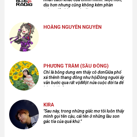
dịu hơn nhưng cũng không kém phần
cuồng dã và hoang hoải...
HOÀNG NGUYÊN NGUYỄN
PHƯƠNG TRÂM (SẦU ĐÔNG)
Chỉ là bỗng dưng em thấy cô đơnGiữa phố
xá thênh thang đông như hộiDòng người ấy
vẫn bước qua rất vộiMột nửa cuộc đời ta để
lại nơi đâu?
KIRA
"Sau này, trong những giấc mơ tôi luôn thấy
mình gọi tên cậu, cái tên ở những lầu son
gác tía của quá khứ."