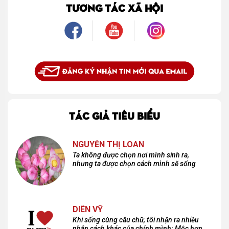
TƯƠNG TÁC XÃ HỘI
TÁC GIẢ TIÊU BIỂU
NGUYỄN THỊ LOAN
Ta không được chọn nơi mình sinh ra,
nhưng ta được chọn cách mình sẽ sống
DIÊN VỸ
Khi sống cùng câu chữ, tôi nhận ra nhiều
nhân cách khác của chính mình: Mộc hơn,