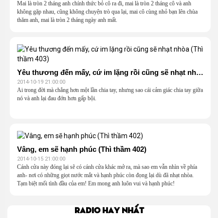
Mai là tròn 2 tháng anh chính thức bỏ cô ra đi, mai là tròn 2 tháng cô và anh
không gặp nhau, cũng không chuyện trò qua lại, mai cô cùng nhỏ bạn lên chùa
thăm anh, mai là tròn 2 tháng ngày anh mất.
Yêu thương đến mấy, cứ im lặng rồi cũng sẽ nhạt nhòa (Thì thầm 403)
2014-10-19 21:00:00
Ai trong đời mà chẳng hơn một lần chia tay, nhưng sao cái cảm giác chia tay giữa
nó và anh lại đau đớn hơn gấp bội.
Vâng, em sẽ hạnh phúc (Thì thầm 402)
2014-10-15 21:00:00
Cánh cửa này đóng lại sẽ có cánh cửa khác mở ra, mà sao em vẫn nhìn về phía
anh- nơi có những giọt nước mắt và hạnh phúc còn đọng lại dù đã nhạt nhòa.
Tạm biệt mối tình đầu của em! Em mong anh luôn vui và hạnh phúc!
Radio hay nhất