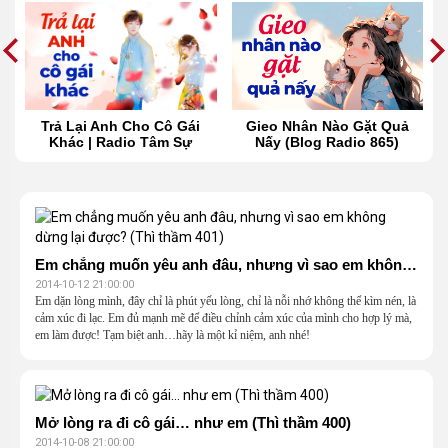
t
Trả Lại Anh Cho Cô Gái
Gieo Nhân Nào Gặt Quả
Khác | Radio Tâm Sự
Nấy (Blog Radio 865)
Em chẳng muốn yêu anh đâu, nhưng vì sao em không dừng lại được? (Thì thầm 401)
2014-10-12 21:00:00
Em dặn lòng mình, đây chỉ là phút yếu lòng, chỉ là nỗi nhớ không thể kìm nén, là
cảm xúc đi lạc. Em đủ mạnh mẽ để điều chỉnh cảm xúc của mình cho hợp lý mà,
em làm được! Tạm biệt anh…hãy là một kỉ niệm, anh nhé!
Mở lòng ra đi cô gái… như em (Thì thầm 400)
2014-10-08 21:00:00