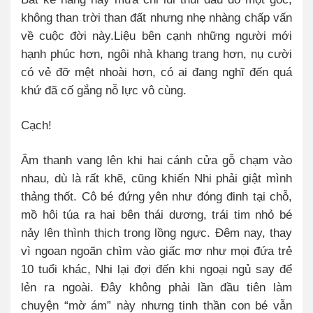
không than trời than đất nhưng nhẹ nhàng chấp vấn
về cuộc đời này.
Liệu bên cạnh những người mới
hạnh phúc hơn, ngôi nhà khang trang hơn, nụ cười
có vẻ đỡ mệt nhoài hơn, có ai đang nghĩ đến quá
khứ đã cố gắng nỗ lực vô cùng.
Cạch!
Âm thanh vang lên khi hai cánh cửa gỗ chạm vào
nhau, dù là rất khẽ, cũng khiến Nhi phải giật mình
thảng thốt. Cô bé đứng yên như đóng đinh tại chỗ,
mồ hôi túa ra hai bên thái dương, trái tim nhỏ bé
nảy lên thình thịch trong lồng ngực. Đêm nay, thay
vì ngoan ngoãn chìm vào giấc mơ như mọi đứa trẻ
10 tuổi khác, Nhi lại đợi đến khi ngoại ngủ say để
lẻn ra ngoài. Đây không phải lần đầu tiên làm
chuyện “mờ ám” này nhưng tinh thần con bé vẫn