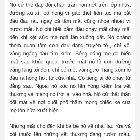
Nó cứ thế đạp đôi chân trần non nớt trên lớp nhựa
đường xù xì, cổ họng vì gào thét liên tục mà bắt
đầu đau rát, ngay cả tầm mắt cũng nhòe nhoẹt vì
nước mắt. Nó chỉ biết cắm đầu chạy mãi chạy mãi
đến khi kệt sức mà ngã lăn xuống đất. Nó chẳng
thèm quan tâm cơn đau đang truyền tới, chỉ vội
vàng ngẩng đầu tìm kiếm. Bóng dáng mẹ đã biến
mất sau khúc quẹo, trước mắt nó là con đường
vắng lặng tối đen, chỉ có một vài người hàng xóm ló
đầu ra hóng hớt từ cửa nhà. Có tiếng ai đó chạy từ
đằng sau. Ngoại nó xốc nó lên hòng kiểm tra vết
thương và mang nó trở lại vào nhà. Nó cứ thất thần
dõi mắt về nơi cuối phố thầm mong chiếc xe của
mẹ lần nữa xuất hiện.
Nhưng mãi cho đến khi bà bế nó về nhà, lau rửa và
bôi thuốc lên những vết thương đang rướm máu,