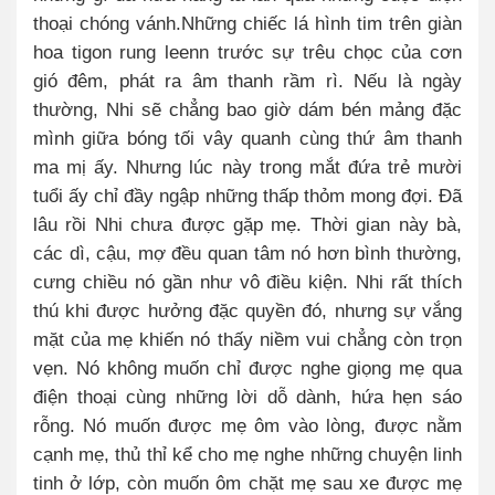
thoại chóng vánh.Những chiếc lá hình tim trên giàn
hoa tigon rung leenn trước sự trêu chọc của cơn
gió đêm, phát ra âm thanh rầm rì. Nếu là ngày
thường, Nhi sẽ chẳng bao giờ dám bén mảng đặc
mình giữa bóng tối vây quanh cùng thứ âm thanh
ma mị ấy. Nhưng lúc này trong mắt đứa trẻ mười
tuổi ấy chỉ đầy ngập những thấp thỏm mong đợi. Đã
lâu rồi Nhi chưa được gặp mẹ. Thời gian này bà,
các dì, cậu, mợ đều quan tâm nó hơn bình thường,
cưng chiều nó gần như vô điều kiện. Nhi rất thích
thú khi được hưởng đặc quyền đó, nhưng sự vắng
mặt của mẹ khiến nó thấy niềm vui chẳng còn trọn
vẹn. Nó không muốn chỉ được nghe giọng mẹ qua
điện thoại cùng những lời dỗ dành, hứa hẹn sáo
rỗng. Nó muốn được mẹ ôm vào lòng, được nằm
cạnh mẹ, thủ thỉ kể cho mẹ nghe những chuyện linh
tinh ở lớp, còn muốn ôm chặt mẹ sau xe được mẹ