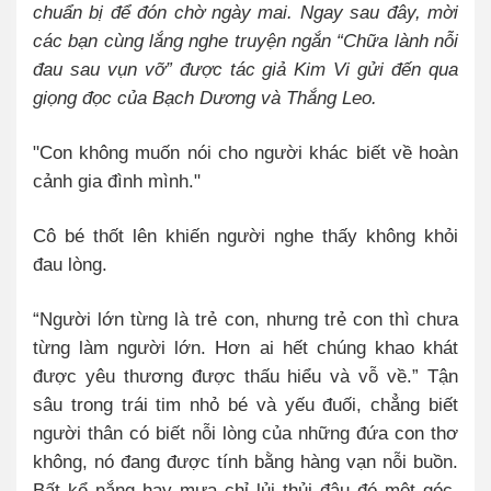
chuẩn bị để đón chờ ngày mai. Ngay sau đây, mời
các bạn cùng lắng nghe truyện ngắn “Chữa lành nỗi
đau sau vụn vỡ” được tác giả Kim Vi gửi đến qua
giọng đọc của Bạch Dương và Thắng Leo.
"Con không muốn nói cho người khác biết về hoàn
cảnh gia đình mình."
Cô bé thốt lên khiến người nghe thấy không khỏi
đau lòng.
“Người lớn từng là trẻ con, nhưng trẻ con thì chưa
từng làm người lớn. Hơn ai hết chúng khao khát
được yêu thương được thấu hiểu và vỗ về.” Tận
sâu trong trái tim nhỏ bé và yếu đuối, chẳng biết
người thân có biết nỗi lòng của những đứa con thơ
không, nó đang được tính bằng hàng vạn nỗi buồn.
Bất kể nắng hay mưa chỉ lủi thủi đâu đó một góc,