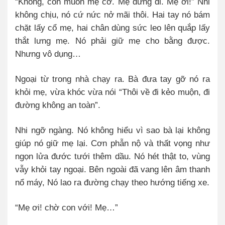
“Không, con muốn mẹ cơ. Mẹ đừng đi. Mẹ ơi!” Nhi
không chịu, nó cứ nức nở mãi thôi. Hai tay nó bám
chặt lấy cổ mẹ, hai chân dùng sức leo lên quắp lấy
thắt lưng mẹ. Nó phải giữ mẹ cho bằng được.
Nhưng vô dụng…
Ngoại từ trong nhà chạy ra. Bà đưa tay gỡ nó ra
khỏi mẹ, vừa khóc vừa nói “Thôi về đi kẻo muộn, đi
đường không an toàn”.
Nhi ngỡ ngàng. Nó không hiểu vì sao bà lại không
giúp nó giữ mẹ lại. Cơn phẫn nộ và thất vọng như
ngọn lửa đước tưới thêm dầu. Nó hét thật to, vùng
vẫy khỏi tay ngoại. Bên ngoài đã vang lên âm thanh
nổ máy, Nó lao ra đường chạy theo hướng tiếng xe.
“Mẹ ơi! chờ con với! Mẹ…”