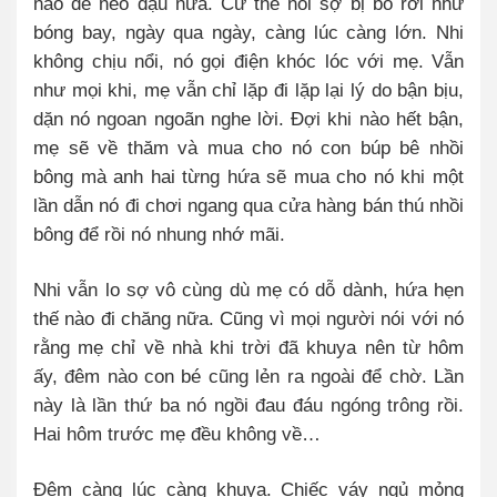
nào để neo đậu nữa. Cứ thế nỗi sợ bị bỏ rơi như
bóng bay, ngày qua ngày, càng lúc càng lớn. Nhi
không chịu nổi, nó gọi điện khóc lóc với mẹ. Vẫn
như mọi khi, mẹ vẫn chỉ lặp đi lặp lại lý do bận bịu,
dặn nó ngoan ngoãn nghe lời. Đợi khi nào hết bận,
mẹ sẽ về thăm và mua cho nó con búp bê nhồi
bông mà anh hai từng hứa sẽ mua cho nó khi một
lần dẫn nó đi chơi ngang qua cửa hàng bán thú nhồi
bông để rồi nó nhung nhớ mãi.
Nhi vẫn lo sợ vô cùng dù mẹ có dỗ dành, hứa hẹn
thế nào đi chăng nữa. Cũng vì mọi người nói với nó
rằng mẹ chỉ về nhà khi trời đã khuya nên từ hôm
ấy, đêm nào con bé cũng lẻn ra ngoài để chờ. Lần
này là lần thứ ba nó ngồi đau đáu ngóng trông rồi.
Hai hôm trước mẹ đều không về…
Đêm càng lúc càng khuya. Chiếc váy ngủ mỏng