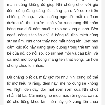
manh cũng không đủ giúp Nhi chống chọi với gió
đêm cũng đang càng lúc càng lạnh. Nó co ro trên
chiếc ghế nhựa, vừa ngẩng ngơ dõi mắt ra đoạn
đường tối thui trước
nhà vừa rung rung đôi chân
hòng xua đuổi đám muỗi cứ vo ve xung quanh. Bên
ngoài cổng sắt vẫn chỉ là bóng tối tĩnh mịch cùng
sự im lìm. Nhi chợt thấy hốc mắt nóng lên. Biết bao
cảm xúc lúc này đang quay cuồng trong trái tim nhỏ
bé của nó, có nỗi sợ, có sự mệt mỏi và cáu bẳn, và
cả một mớ bòng bong mang tên thất vọng, tủi hờn
chồng chéo lên nhau.
Dù chẳng biết đã mấy giờ rồi như Nhi cũng có thể
lờ mờ hiểu ra rằng, đêm nay, mẹ nó cũng sẽ không
về. Nghĩ đến đây đôi mắt rơm rớm của Nhi chợt
nhắm tịt lại. Cái miệng nó mếu máo rồi ngoạc cả ra,
để cho tiếng khóc kìm nén nãy giờ vang lên chua