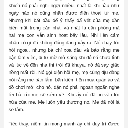
khiến nó phải nghĩ ngợi nhiều, nhất là khi hầu như
ngày nào nó cũng nhận được điện thoại từ mẹ.
Nhưng khi bắt đầu để ý thấy đấ vết của mẹ dần
biến mất trong căn nhà, và nhất là căn phòng mà
hai mẹ con vẫn sinh hoạt bấy lâu, Nhi liền cảm
nhận có gì đó không đúng đang xảy ra. Nó chạy tới
hỏi ngoại, nhưng bà chỉ xoa đầu và bảo rằng mẹ
bận làm việc, đi từ mờ mờ sáng khi đó nó chưa tỉnh
và lúc về đến nhà thì trời đã khuya, nó đã say giấc
nồng mất rồi. Nó gọi điện hỏi mẹ, mẹ cũng dịu dàng
nói rằng mẹ bận lắm, bận kiếm tiền mua quần áo và
đồ chơi mới cho nó, dặn nó phải ngoan ngoãn nghe
lời bà, rồi mẹ sẽ sớm về. Khi ấy nó đã tin vào lời
hứa của mẹ. Mẹ luôn yêu thương nó. Mẹ đã nói là
sẽ làm.
Tiếc thay, niềm tin mong manh ấy chỉ duy trì được