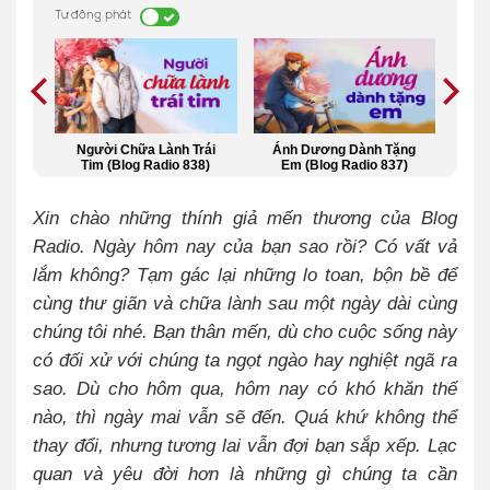
Tự động phát
t Hơn
Người Chữa Lành Trái
Ánh Dương Dành Tặng
Yêu 
 839)
Tim (Blog Radio 838)
Em (Blog Radio 837)
N
Xin chào những thính giả mến thương của Blog
Radio. Ngày hôm nay của bạn sao rồi? Có vất vả
lắm không? Tạm gác lại những lo toan, bộn bề để
cùng thư giãn và chữa lành sau một ngày dài cùng
chúng tôi nhé.
Bạn thân mến, dù cho cuộc sống này
có đối xử với chúng ta ngọt ngào hay nghiệt ngã ra
sao. Dù cho hôm qua, hôm nay có khó khăn thế
nào, thì ngày mai vẫn sẽ đến. Quá khứ không thể
thay đổi, nhưng tương lai vẫn đợi bạn sắp xếp. Lạc
quan và yêu đời hơn là những gì chúng ta cần