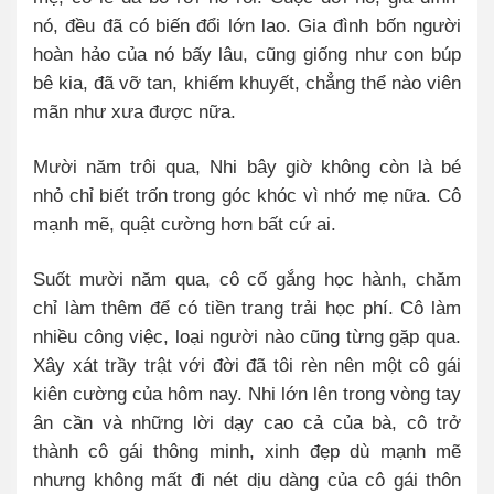
nó, đều đã có biến đổi lớn lao. Gia đình bốn người
hoàn hảo của nó bấy lâu, cũng giống như con búp
bê kia, đã vỡ tan, khiếm khuyết, chẳng thể nào viên
mãn như xưa được nữa.
Mười năm trôi qua, Nhi bây giờ không còn là bé
nhỏ chỉ biết trốn trong góc khóc vì nhớ mẹ nữa. Cô
mạnh mẽ, quật cường hơn bất cứ ai.
Suốt mười năm qua, cô cố gắng học hành, chăm
chỉ làm thêm để có tiền trang trải học phí. Cô làm
nhiều công việc, loại người nào cũng từng gặp qua.
Xây xát trầy trật với đời đã tôi rèn nên một cô gái
kiên cường của hôm nay. Nhi lớn lên trong vòng tay
ân cần và những lời dạy cao cả của bà, cô trở
thành cô gái thông minh, xinh đẹp dù mạnh mẽ
nhưng không mất đi nét dịu dàng của cô gái thôn