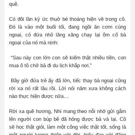
quê.
Có đôi lần ký ức thuở bé thoáng hiện về trong cô.
Đó là vào một buổi tối, đang ngồi ăn cơm cùng
ngoại, có đứa nhỏ lăng xăng chạy lại ôm cổ bà
ngoại của nó mà nịnh:
“Sau này con lớn con sẽ kiếm thật nhiều tiền, con
mua ô tô chở bà đi du lịch khắp nơi.”
Bây giờ đứa trẻ ấy đã lớn, tiếc thay bà ngoại cũng
rời xa nó rất lâu rồi. Lời nói năm xưa không cách
nào thực hiện được nữa…
Rời xa quê hương, Nhi mang theo nỗi nhớ gửi gắm
lên người con búp bê đã hỏng được bà vá lại. Cô
sẽ học thật giỏi, làm một công việc thật tốt, sống là
một người lương thiện với đời, hiếu đạo với đấng