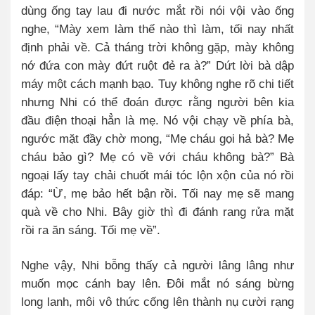
dùng ống tay lau đi nước mắt rồi nói vội vào ống
nghe, “Mày xem làm thế nào thì làm, tối nay nhất
định phải về. Cả tháng trời không gặp, mày không
nớ đứa con mày đứt ruột đẻ ra à?” Dứt lời bà dập
máy một cách mạnh bạo.
Tuy không nghe rõ chi tiết
nhưng Nhi có thể đoán được rằng người bên kia
đầu điện thoại hẳn là mẹ. Nó vội chạy về phía bà,
ngước mặt đầy chờ mong, “Mẹ cháu gọi hả bà? Mẹ
cháu bảo gì? Mẹ có về với cháu không bà?”
Bà
ngoại lấy tay chải chuốt mái tóc lộn xộn của nó rồi
đáp: “Ừ, mẹ bảo hết bận rồi. Tối nay mẹ sẽ mang
quà về cho Nhi. Bây giờ thì đi đánh rang rửa mặt
rồi ra ăn sáng. Tối mẹ về”.
Nghe vậy, Nhi bỗng thấy cả người lâng lâng như
muốn mọc cánh bay lên. Đôi mắt nó sáng bừng
long lanh, môi vô thức cống lên thành nụ cười rạng