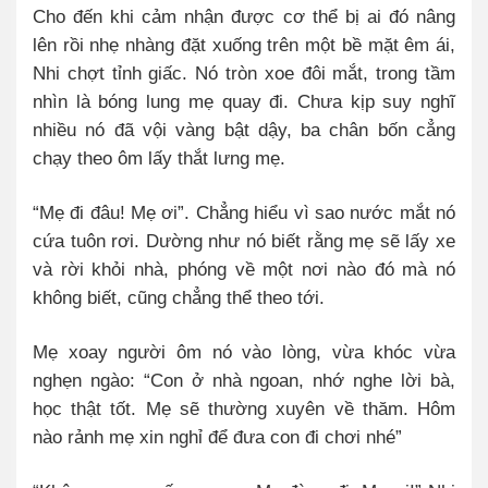
Cho đến khi cảm nhận được cơ thể bị ai đó nâng
lên rồi nhẹ nhàng đặt xuống trên một bề mặt êm ái,
Nhi chợt tỉnh giấc. Nó tròn xoe đôi mắt, trong tầm
nhìn là bóng lung mẹ quay đi. Chưa kịp suy nghĩ
nhiều nó đã vội vàng bật dậy, ba chân bốn cẳng
chạy theo ôm lấy thắt lưng mẹ.
“Mẹ đi đâu! Mẹ ơi”. Chẳng hiểu vì sao nước mắt nó
cứa tuôn rơi. Dường như nó biết rằng mẹ sẽ lấy xe
và rời khỏi nhà, phóng về một nơi nào đó mà nó
không biết, cũng chẳng thể theo tới.
Mẹ xoay người ôm nó vào lòng, vừa khóc vừa
nghẹn ngào: “Con ở nhà ngoan, nhớ nghe lời bà,
học thật tốt. Mẹ sẽ thường xuyên về thăm. Hôm
nào rảnh mẹ xin nghỉ để đưa con đi chơi nhé”