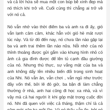
và cả lời hứa sẽ mua một con búp bê xinh đẹp mà
nó thích khi trở về. Cuối cùng thì chẳng ai trở về
với nó cả.
Nó vẫn nhớ vào thời điểm ba và anh ra đi ấy, gió
vẫn lạnh căm căm, khác hẳn với gió hè mát rượi
lúc này. Và từ đó đến nay, nó chưa lần nào gặp lại
ba và anh trai thêm lần nào nữa. Nỗi nhớ của nó
thỉnh thoảng được gửi gắm vào khung hình nhỏ có
ảnh cả gia đình được để lên tủ cạnh đầu giường
của nó.
Nhưng thú thực, sự vắng mặt của ba và
anh không dấy lên nhiều biến đổi trong sinh hoạt
của Nhi. Nó vẫn ăn, vẫn chơi , vẫn ngủ như trước
đây vốn thế, bởi lẽ đó giờ, ba bận đi làm chẳng
thường ở nhà, anh hai cũng đi học xa nhà, và vì
vậy mà cả hai người ít khi góp mặt trong cuộc đời
nó. Nhi đã quen với việc cả tháng, thậm chí là cả
năm mới gặp ba một lần. Và nó thấy vẫn ổn, bởi nó