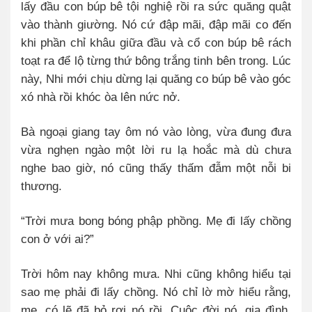
lấy đầu con búp bê tội nghiệ rồi ra sức quăng quật
vào thành giường. Nó cứ đập mãi, đập mãi co đến
khi phần chỉ khâu giữa đầu và cổ con búp bê rách
toạt ra để lộ từng thứ bông trắng tinh bên trong. Lúc
này, Nhi mới chịu dừng lại quăng co búp bê vào góc
xó nhà rồi khóc òa lên nức nở.
Bà ngoại giang tay ôm nó vào lòng, vừa đung đưa
vừa nghẹn ngào một lời ru lạ hoắc mà dù chưa
nghe bao giờ, nó cũng thấy thấm đẫm một nỗi bi
thương.
“Trời mưa bong bóng phập phồng. Mẹ đi lấy chồng
con ở với ai?”
Trời hôm nay không mưa. Nhi cũng không hiểu tại
sao mẹ phải đi lấy chồng. Nó chỉ lờ mờ hiểu rằng,
mẹ, có lẽ đã bỏ rơi nó rồi. Cuộc đời nó, gia đình