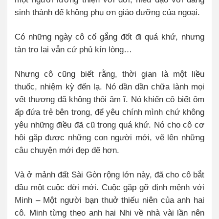
sinh thành để không phụ ơn giáo dưỡng của ngoại.
Có những ngày cô cố gắng đốt đi quá khứ, nhưng
tàn tro lại vẫn cứ phủ kín lòng…
Nhưng cô cũng biết rằng, thời gian là một liều
thuốc, nhiệm kỳ đến lạ. Nó dần dần chữa lành mọi
vết thương đã không thôi âm ĩ. Nó khiến cô biết ôm
ấp đứa trẻ bên trong, để yêu chính mình chứ không
yêu những điều đã cũ trong quá khứ. Nó cho cô cơ
hội gặp được những con người mới, vẽ lên những
câu chuyện mới đẹp đẽ hơn.
Và ở mảnh đất Sài Gòn rộng lớn này, đã cho cô bắt
đầu một cuộc đời mới. Cuộc gặp gỡ định mệnh với
Minh – Một người bạn thuở thiếu niên của anh hai
cô. Minh từng theo anh hai Nhi về nhà vài lần nên