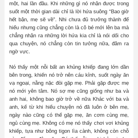
một, hai lần đầu. Khi những gì nó nhận được trong
suốt một thời gian dài chỉ là lời hứa suông “Bao giờ
hết bận, mẹ sẽ về”. Nhi chưa đủ trưởng thành để
hiểu nhưng cũng chẳng còn là cô bé mới lên ba mà
chẳng nhận ra những lời hứa kia chỉ là nói dối cho
qua chuyện, nó chẳng còn tin tưởng nữa, đâm ra
ngờ vực.
Nó thấy một nỗi bất an khủng khiếp đang lớn dần
bên trong, khiến nó trở nên cáu kỉnh, suốt ngày ăn
vạ ngoại, nằng nặc đòi gặp mẹ. Phải gặp được mẹ
nó mới yên tâm. Nó sợ mẹ cũng giống như ba và
anh hai, không bao giờ trở về nữa Khác với ba và
anh, kể từ khi hiểu chuyện nó đã luôn ở bên mẹ,
ngày nào cũng có thể gặp mẹ, ăn cơm cùng mẹ,
ngủ cùng mẹ. Không có mẹ nó thấy chơi vơi khủng
khiếp, tựa như bông tigon lìa cành, không còn chỗ