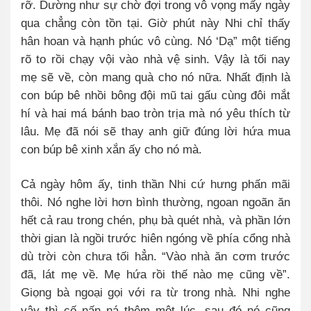
rỡ. Dường như sự chờ đợi trong vô vọng mấy ngày
qua chẳng còn tồn tại. Giờ phút này Nhi chỉ thấy
hân hoan và hạnh phúc vô cùng. Nó ‘Dạ” một tiếng
rõ to rồi chạy vội vào nhà vệ sinh. Vậy là tối nay
mẹ sẽ về, còn mang quà cho nó nữa. Nhất định là
con búp bê nhồi bông đội mũ tai gấu cùng đôi mắt
hí và hai má bánh bao tròn trịa mà nó yêu thích từ
lâu. Mẹ đã nói sẽ thay anh giữ đúng lời hứa mua
con búp bê xinh xắn ấy cho nó mà.
Cả ngày hôm ấy, tinh thần Nhi cứ hưng phấn mãi
thôi. Nó nghe lời hơn bình thường, ngoan ngoãn ăn
hết cả rau trong chén, phụ bà quét nhà, và phần lớn
thời gian là ngồi trước hiên ngóng về phía cổng nhà
dù trời còn chưa tối hẳn.
“Vào nhà ăn cơm trước
đã, lát mẹ về. Mẹ hứa rồi thế nào mẹ cũng về”.
Giọng bà ngoại gọi với ra từ trong nhà. Nhi nghe
vậy thì cố nấn ná thêm một lúc, sau đó nó cũng