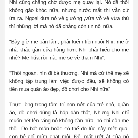
Nhi cũng chẳng chờ được mẹ quay lại. Nó đã thôi
không gào khóc nữa, nhưng nước mắt thì vẫn cứ
ứa ra. Ngoại đưa nó về giường ,vừa vỗ về vừa thủ
thỉ những lời mà nó đã chẳng còn tin nổi nữa.
“Bây giờ mẹ bận lắm, phải kiếm tiền nuôi Nhi, mẹ ở
nhà khác gần cửa hàng hơn, Nhi phải hiểu cho mẹ
nhé? Mẹ hứa rồi mà, mẹ sẽ về thăm Nhi”.
“Thôi ngoan, nín đi bà thương. Nhi mà cứ thế mẹ sẽ
không tập trung làm việc được đâu, sẽ không có
tiền mua quần áo đẹp, đồ chơi cho Nhi nữa”
Thực lòng trong tâm trí non nớt của trẻ nhỏ, quần
áo, đồ chơi đúng là hấp dẫn thật, Nhưng Nhi chỉ
muốn hét lên rằng nó không cần nữa, nó chỉ cần mẹ
thôi. Do bất mãn hoặc có thể do lúc này mệt qua,
con bé chỉ mím chặt môi. Đôi mắt ướt át của nó