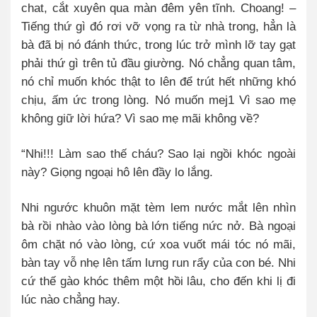
chat, cắt xuyên qua màn đêm yên tĩnh. Choang! –
Tiếng thứ gì đó rơi vỡ vọng ra từ nhà trong, hẳn là
bà đã bị nó đánh thức, trong lúc trở mình lỡ tay gạt
phải thứ gì trên tủ đầu giường. Nó chẳng quan tâm,
nó chỉ muốn khóc thật to lên để trút hết những khó
chịu, ấm ức trong lòng. Nó muốn mej1 Vì sao mẹ
không giữ lời hứa? Vì sao mẹ mãi không về?
“Nhi!!! Làm sao thế cháu? Sao lại ngồi khóc ngoài
này? Giọng ngoại hô lên đầy lo lắng.
Nhi ngước khuôn mặt tèm lem nước mắt lên nhìn
bà rồi nhào vào lòng bà lớn tiếng nức nở. Bà ngoại
ôm chặt nó vào lòng, cứ xoa vuốt mái tóc nó mãi,
bàn tay vỗ nhẹ lên tấm lưng run rẩy của con bé. Nhi
cứ thế gào khóc thêm một hồi lâu, cho đến khi lị đi
lúc nào chẳng hay.