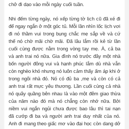
chở đi dạo vào mỗi ngày cuối tuần.
Nhi đếm từng ngày, nó xếp từng tờ lịch cũ đã xé đi
để ngay ngắn ở một góc tủ. Mỗi lần nhìn lốc lịch vơi
đi nó thầm vui trong bụng chắc mẹ sắp về và cứ
thế nó chờ mãi chờ mãi. Đã lâu lắm rồi kẻ từ lần
cuối cùng được nằm trong vòng tay mẹ. À, cả ba
và anh trai nó nữa. Gia đình nó trước đây một nhà
bốn người đông vui và hạnh phúc lắm dù nhà vẫn
còn nghèo khó nhưng nó luôn cảm thấy ấm áp khi ở
trong ngôi nhà đó. Nó có đủ ba ,mẹ và còn có cả
anh trai rất mực yêu thương. Lần cuối cùng cả nhà
nó quây quầng bên nhau là vào một đêm giao thừa
của năm nào đó mà nó chẳng còn nhớ nữa. Bởi
niềm vui ngắn ngủi chưa được bao lâu thì tai nạn
đã cướp đi ba và người anh trai duy nhất của nó.
Anh đi mang theo giấc mơ vào đại học còn dang dở