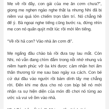
Mẹ về rồi đây, con gái của mẹ ăn cơm chưa?”,
giọng mẹ nghẹn ngào nghe thật lạ nhưng Nhi đã bị
niềm vui quá lớn chiếm trọn tâm trí. Nó chẳng hề
để ý.
Bà ngoại nghe tiếng cũng bước ra, đứng nhìn
mẹ con nó quấn quýt một lúc rồi mới lên tiếng.
“Về rồi hả con? Vào nhà ăn cơm đi”.
Mẹ ngẩng đầu chào bà rồi đưa tay lau mắt. Còn
Nhi, nó vẫn đang chìm đắm trong nỗi nhớ nhung và
niềm hạnh phúc vỡ òa khi được cảm nhận hơi ấm
thân thương từ mẹ sau bao ngày xa cách. Con bé
cứ dụi đầu vào người rồi bám dính lấy mẹ chẳng
rời. Đến khi mẹ đưa cho nó con búp bê nó mới
nhận ra sự hiện diện của món đồ chơi nó từng ao
ước và vui vẻ ôm vào nhà.