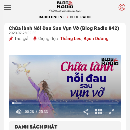
Phát thanh xúc cảm của bạn !
RADIO ONLINE
BLOG RADIO
Chữa lành Nỗi Đau Sau Vụn Vỡ (Blog Radio 842)
2023-07-28 09:30
Tác giả:
Giọng đọc:
Thắng Leo
,
Bạch Dương
00:29
25:33
Danh sách phát