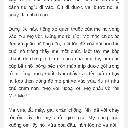
đành tiu ngỉu đi vào. Cứ đi được vài bước nó lại
quay đầu nhìn ngó.
Đúng lúc này, tiếng xe quen thuộc của mẹ nó vọng
vào. “A! Mẹ về”. Đúng mẹ rồi kìa! Mẹ mặc chiếc áo
đen và quần bò ống côn, mái tóc để xõa dài hơn lần
cuối nó trông thấy mẹ một chút. Một tay mẹ bóp
phanh để dừng xe trước cổng nhà, một tay ôm con
búp bê nhồi bông béo tròn múp míp được gói trong
túi ni lông trong suốt.
Nhi nhảy cẫn lên, vừa chạy
lại kéo then cổng để mẹ phi xe vào vừa ríu rít như
chú chim non, “Mẹ về! Ngoại ơi! Mẹ cháu về rồi!
Mẹ! Mẹ!!!”
Mẹ vừa tắt máy, gạt chân chống, Nhi đã vội chạy
tới ôm lấy đùi mẹ cười giòn giã. Mẹ cũng ngồi
xuống ôm lấy nó, vừa xoa đầu, hôn tóc nó và nói “