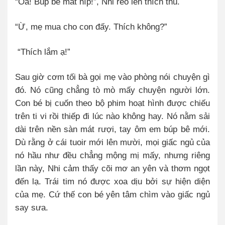
“Oa! Búp bê mắt híp!”, Nhi reo lên thích thú.
“Ừ, mẹ mua cho con đấy. Thích không?”
“Thích lắm ạ!”
Sau giờ cơm tối bà gọi mẹ vào phòng nói chuyện gì
đó. Nó cũng chẳng tò mò mấy chuyện người lớn.
Con bé bị cuốn theo bộ phim hoạt hình được chiếu
trên ti vi rồi thiếp đi lúc nào không hay. Nó nằm sải
dài trên nền sàn mát rượi, tay ôm em búp bê mới.
Dù rằng ở cái tuoir mới lên mười, mọi giấc ngủ của
nó hầu như đều chẳng mộng mị mấy, nhưng riêng
lần này, Nhi cảm thấy cõi mơ an yên và thơm ngọt
đến lạ. Trái tim nó được xoa dịu bởi sự hiện diện
của mẹ. Cứ thế con bé yên tâm chìm vào giấc ngủ
say sưa.