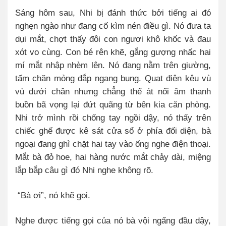
Sáng hôm sau, Nhi bị đánh thức bởi tiếng ai đó
nghẹn ngào như đang cố kìm nén điều gì. Nó đưa ta
dụi mắt, chợt thấy đôi con ngươi khô khốc và đau
xót vo cùng. Con bé rên khẽ, gắng gượng nhấc hai
mí mắt nhập nhèm lên. Nó đang nằm trên giường,
tấm chăn mỏng đắp ngang bụng. Quạt điện kêu vù
vù dưới chân nhưng chẳng thể át nổi âm thanh
buồn bã vọng lại đứt quãng từ bên kia căn phòng.
Nhi trở mình rồi chống tay ngồi dậy, nó thấy trên
chiếc ghế được kê sát cửa sổ ở phía đối diện, bà
ngoại đang ghì chặt hai tay vào ống nghe điện thoại.
Mắt bà đỏ hoe, hai hàng nước mắt chảy dài, miệng
lắp bắp câu gì đó Nhi nghe không rõ.
“Bà ơi”, nó khẽ gọi.
Nghe được tiếng gọi của nó bà vội ngẩng đầu dậy,