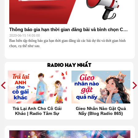
Thông báo gia hạn thời gian đăng bài và bình chọn CTV Đừng gục ngã giữa cuộc đời
2020-06-15 14:05:00
Ban biên tập thông báo gia hạn thời gian đăng tải các bài dự thi và thời gian bình
chọn, cụ thể như sau.
Radio hay nhất
t
Trả Lại Anh Cho Cô Gái
Gieo Nhân Nào Gặt Quả
Khác | Radio Tâm Sự
Nấy (Blog Radio 865)