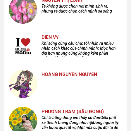
NGUYỄN THỊ LOAN
Ta không được chọn nơi mình sinh ra,
nhưng ta được chọn cách mình sẽ sống
DIÊN VỸ
Khi sống cùng câu chữ, tôi nhận ra nhiều
nhân cách khác của chính mình: Mộc hơn,
dịu hơn nhưng cũng không kém phần
cuồng dã và hoang hoải...
HOÀNG NGUYÊN NGUYỄN
PHƯƠNG TRÂM (SẦU ĐÔNG)
Chỉ là bỗng dưng em thấy cô đơnGiữa phố
xá thênh thang đông như hộiDòng người ấy
vẫn bước qua rất vộiMột nửa cuộc đời ta để