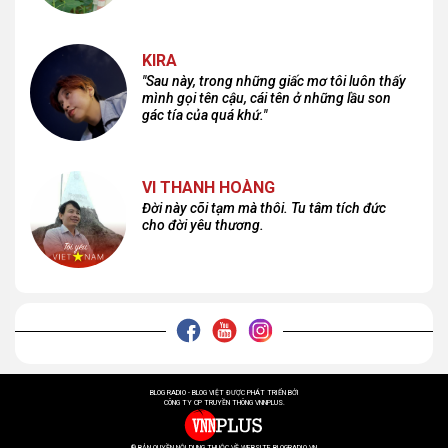
lại nơi đâu?
KIRA
"Sau này, trong những giấc mơ tôi luôn thấy
mình gọi tên cậu, cái tên ở những lầu son
gác tía của quá khứ."
VI THANH HOÀNG
Đời này cõi tạm mà thôi. Tu tâm tích đức
cho đời yêu thương.
BLOG RADIO - BLOG VIỆT ĐƯỢC PHÁT TRIỂN BỞI
CÔNG TY CP TRUYỀN THÔNG VNNPLUS.
® BẢN QUYỀN NỘI DUNG THUỘC VỀ WEBSITE BLOGRADIO.VN