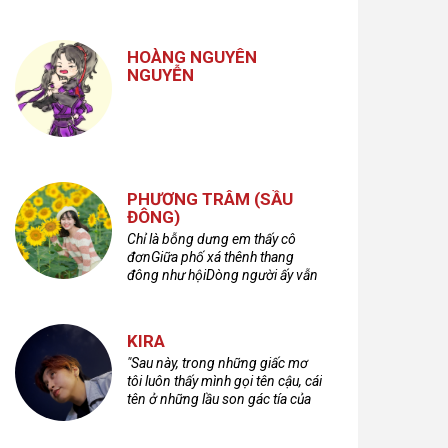
nhưng cũng không kém phần
cuồng dã và hoang hoải...
HOÀNG NGUYÊN
NGUYỄN
PHƯƠNG TRÂM (SẦU
ĐÔNG)
Chỉ là bỗng dưng em thấy cô
đơnGiữa phố xá thênh thang
đông như hộiDòng người ấy vẫn
bước qua rất vộiMột nửa cuộc
đời ta để lại nơi đâu?
KIRA
"Sau này, trong những giấc mơ
tôi luôn thấy mình gọi tên cậu, cái
tên ở những lầu son gác tía của
quá khứ."