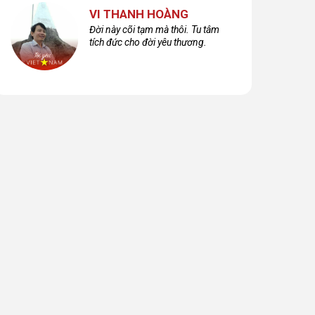
VI THANH HOÀNG
Đời này cõi tạm mà thôi. Tu tâm
tích đức cho đời yêu thương.
 chúng ta sẽ tìm
TÌM VỀ KÝ ỨC YÊN
Nếu như trên thế