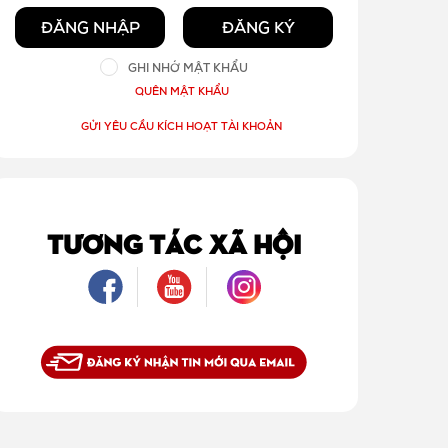
ĐĂNG NHẬP
ĐĂNG KÝ
GHI NHỚ MẬT KHẨU
QUÊN MẬT KHẨU
GỬI YÊU CẦU KÍCH HOẠT TÀI KHOẢN
TƯƠNG TÁC XÃ HỘI