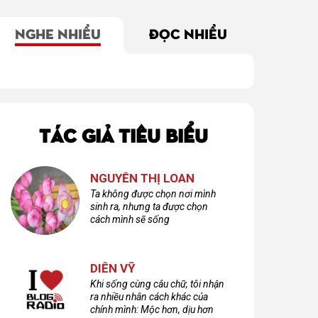
NGHE NHIỀU
ĐỌC NHIỀU
TÁC GIẢ TIÊU BIỂU
NGUYỄN THỊ LOAN
Ta không được chọn nơi mình
sinh ra, nhưng ta được chọn
cách mình sẽ sống
Tình Yêu Bắt Đầu
Đi Xa Hơn Để Trưởng
Chữa lành Nỗi 
DIÊN VỸ
log Radio 858)
Thành Hơn (Blog
Sau Vụn Vỡ (B
Radio 857)
Radio 842)
Khi sống cùng câu chữ, tôi nhận
ra nhiều nhân cách khác của
chính mình: Mộc hơn, dịu hơn