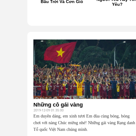
Bầu Trời Và Cơn Gió
ào thu năm ấy
Yêu?
Những cô gái vàng
2019-12-09 01:35:00
Em duyên dáng, em xinh tươi Em đùa cùng bóng, bóng
chơi với nàng Chúc mừng nhé! Những gái vàng Rạng danh
Tổ quốc Việt Nam chúng mình.