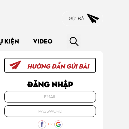
GỬI BÀI
Ự KIỆN
VIDEO
HƯỚNG DẪN GỬI BÀI
Đăng nhập
OR