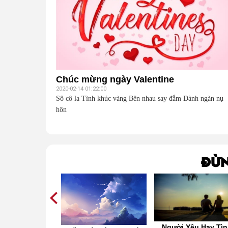
Chúc mừng ngày Valentine
2020-02-14 01:22:00
Sô cô la Tình khúc vàng Bên nhau say đắm Dành ngàn nụ
hôn
Đừn
g ta đã yêu
Người Yêu Hay Tì