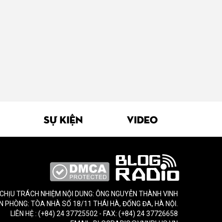
SỰ KIỆN
VIDEO
CHỊU TRÁCH NHIỆM NỘI DUNG: ÔNG NGUYỄN THÀNH VINH
N PHÒNG: TÒA NHÀ SỐ 18/11 THÁI HÀ, ĐỐNG ĐA, HÀ NỘI.
LIÊN HỆ : (+84) 24 37725502 - FAX: (+84) 24 37726658