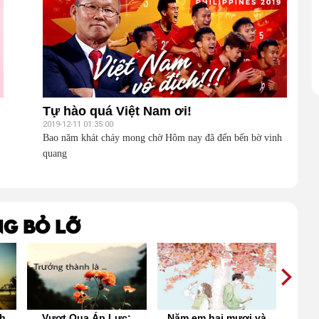
Tự hào quá Việt Nam ơi!
2019-12-11 01:35:00
Bao năm khát cháy mong chờ Hôm nay đã đến bến bờ vinh
quang
g bỏ lỡ
nh
Vượt Qua Áp Lực:
Năm em hai mươi và
Rồi