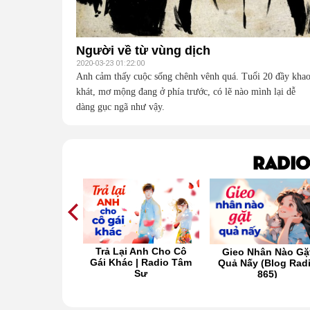
Người về từ vùng dịch
2020-03-23 01:22:00
Anh cảm thấy cuộc sống chênh vênh quá. Tuổi 20 đầy kha
khát, mơ mộng đang ở phía trước, có lẽ nào mình lại dễ
dàng gục ngã như vậy.
Radio
ỏ là lựa chọn
Trả Lại Anh Cho Cô
Gieo Nhân Nào Gặ
t cho chúng ta
Gái Khác | Radio Tâm
Quả Nấy (Blog Rad
Sự
865)