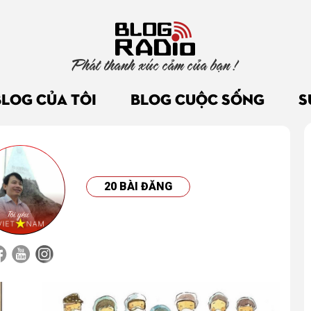
Phát thanh xúc cảm của bạn !
BLOG CỦA TÔI
BLOG CUỘC SỐNG
S
20 BÀI ĐĂNG