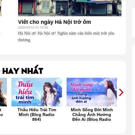
Viết cho ngày Hà Nội trở ốm
2020-03-15 01:15:00
o
Hà Nội ơi! Hà Nội ơi! Nghìn năm văn hiến một trời yêu
thương.
 hay nhất
t
Thấu Hiểu Trái Tim
Mình Sống Đời Mình
Nơi 
io
Mình (Blog Radio
Chẳng Ảnh Hưởng
(B
864)
Đến Ai (Blog Radio
859)