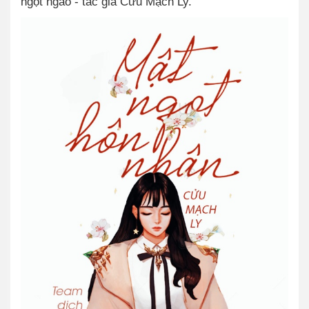
ngọt ngào - tác giả Cửu Mạch Ly.