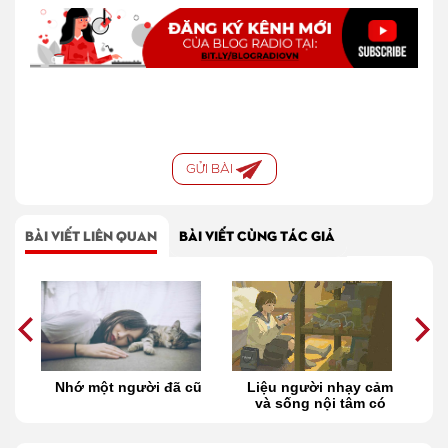
GỬI BÀI
BÀI VIẾT LIÊN QUAN
BÀI VIẾT CÙNG TÁC GIẢ
ày
Nhớ một người đã cũ
Liệu người nhạy cảm
và sống nội tâm có
tốt?
nâ