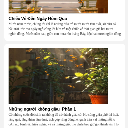
Chiếc Vé Đến Ngày Hôm Qua
Mười năm trước, chúng tôi chỉ là những đứa trẻ mười mười tám tuổi, sở hữu cả
bầu trời ước mơ ngây ngô cùng lời hứa về một chiếc vé thời gian giá hai mươi
nghìn đồng. Mười năm sau, giữa cơn mưa rào tháng Bảy, liệu hai mươi nghìn đồng
có giúp chúng tôi tìm lại được thanh xuân đã bỏ lỡ?
Những người không giàu_Phần 1
Có những cuộc đời sinh ra không để trở thành giàu có. Họ sống giữa phố thị hoặc
làng quê, lặng thầm làm thuê, tích góp từng đồng lẻ, gánh trên vai những nỗi lo
cơm áo, bệnh tật, hiếu nghĩa, và cả những giấc mơ chưa bao giờ gọi thành tên. Họ