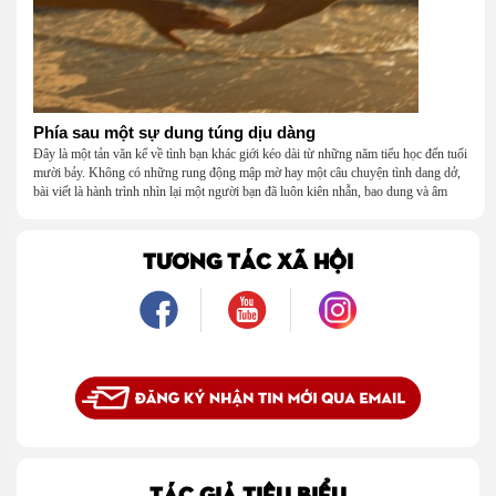
Phía sau một sự dung túng dịu dàng
Đây là một tản văn kể về tình bạn khác giới kéo dài từ những năm tiểu học đến tuổi
mười bảy. Không có những rung động mập mờ hay một câu chuyện tình dang dở,
bài viết là hành trình nhìn lại một người bạn đã luôn kiên nhẫn, bao dung và âm
thầm dung túng những vụng về, bướng bỉnh của tôi. Qua những ký ức nhỏ bé và
bình dị, tôi nhận ra điều quý giá nhất thanh xuân từng dành tặng mình không phải
là một mối tình, mà là một người luôn cho tôi quyền được là chính mình.
TƯƠNG TÁC XÃ HỘI
TÁC GIẢ TIÊU BIỂU