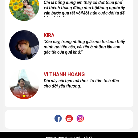
Chỉ là bỗng dưng em thấy cô đơnGiữa phố
xá thênh thang đông như hộiDòng người ấy
vẫn bước qua rất vộiMột nửa cuộc đời ta để
lại nơi đâu?
KIRA
"Sau này, trong những giấc mơ tôi luôn thấy
mình gọi tên cậu, cái tên ở những lầu son
gác tía của quá khứ."
VI THANH HOÀNG
Đời này cõi tạm mà thôi. Tu tâm tích đức
cho đời yêu thương.
BLOG RADIO - BLOG VIỆT ĐƯỢC PHÁT TRIỂN BỞI