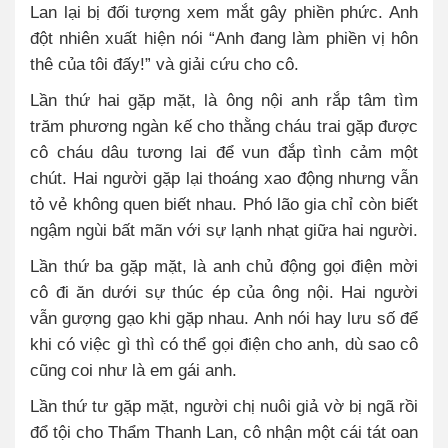
Lan lại bị đối tượng xem mắt gây phiền phức. Anh
đột nhiên xuất hiện nói “Anh đang làm phiền vị hôn
thê của tôi đấy!” và giải cứu cho cô.
Lần thứ hai gặp mặt, là ông nội anh rắp tâm tìm
trăm phương ngàn kế cho thằng cháu trai gặp được
cô cháu dâu tương lai để vun đắp tình cảm một
chút. Hai người gặp lại thoáng xao động nhưng vẫn
tỏ vẻ không quen biết nhau. Phó lão gia chỉ còn biết
ngậm ngùi bất mãn với sự lạnh nhạt giữa hai người.
Lần thứ ba gặp mặt, là anh chủ động gọi điện mời
cô đi ăn dưới sự thúc ép của ông nội. Hai người
vẫn gượng gạo khi gặp nhau. Anh nói hay lưu số để
khi có việc gì thì có thể gọi điện cho anh, dù sao cô
cũng coi như là em gái anh.
Lần thứ tư gặp mặt, người chị nuôi giả vờ bị ngã rồi
đổ tội cho Thẩm Thanh Lan, cô nhận một cái tát oan