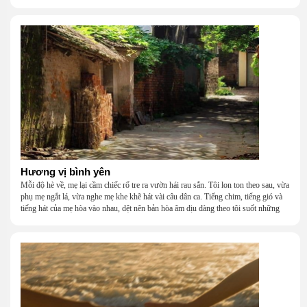
khắc khẩu, cãi vã, bướng bỉnh, yếu đuối, rồi lại ôm nhau mà cười, mà khóc, mà
gắng gượng đi tiếp qua những mùa giông gió. Họ không giàu, nhưng họ dựng nên
một mái nhà bằng lòng thương, bằng sự nhẫn nại và một niềm tin cũ kỹ rằng: dẫu
nghèo đến đâu, cũng còn có nhau để quay về.
Hương vị bình yên
Mỗi độ hè về, mẹ lại cầm chiếc rổ tre ra vườn hái rau sắn. Tôi lon ton theo sau, vừa
phụ mẹ ngắt lá, vừa nghe mẹ khe khẽ hát vài câu dân ca. Tiếng chim, tiếng gió và
tiếng hát của mẹ hòa vào nhau, dệt nên bản hòa âm dịu dàng theo tôi suốt những
năm tháng tuổi thơ.