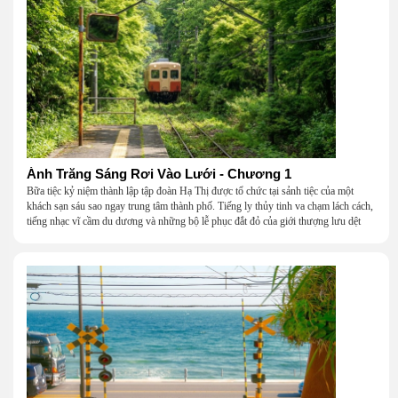
Ánh Trăng Sáng Rơi Vào Lưới - Chương 1
Bữa tiệc kỷ niệm thành lập tập đoàn Hạ Thị được tổ chức tại sảnh tiệc của một
khách sạn sáu sao ngay trung tâm thành phố. Tiếng ly thủy tinh va chạm lách cách,
tiếng nhạc vĩ cầm du dương và những bộ lễ phục đắt đỏ của giới thượng lưu dệt
nên một khung cảnh hoa lệ đến ngột ngạt.