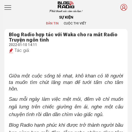
Phát thanh xúc cảm của bạn !
SỰ KIỆN
BẢN TIN
CUỘC THI VIẾT
Blog Radio hợp tác với Waka cho ra mắt Radio
Truyện ngôn tình
2022-01-10 14:11
Tác giả:
Giữa một cuộc sống tẻ nhạt, khô khan có lẽ người
ta muốn tìm chút lãng mạn để tưới tẩm cho tâm
hồn.
Sau mỗi ngày làm việc mệt mỏi, đêm về chỉ muốn
ngả lưng trên chiếc giường êm ái, nghe một câu
chuyện tình rồi dần dần chìm vào giấc ngủ.
Blog Radio hạnh phúc khi được trở thành người bầu