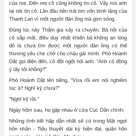
của mẹ. Đến mẹ cô cũng không tin cô. Vậy mà anh
lại nói tin cô. Lần đầu tiên trái tim vốn bình lặng của
Thanh Lan vì một người đàn ông mà gợn sóng.
Đúng lúc này Thẩm gia xảy ra chuyện. Bà nội của
cô sắp mất, điều duy nhất khiến bà không an lòng
đó là chưa tìm được một người đàn ông có thể
thương yêu che chở cho cháu gái mình. Phó Hoành
Dật gọi điện đến, cô đột ngột hỏi anh: “Anh có đồng
ý lấy tôi không?”
Phó Hoành Dật lên tiếng, "Vừa rồi em nói nghiêm
túc à? Nghĩ kỹ chưa?"
"Nghĩ kỹ rồi."
Ngày hôm sau, họ gặp nhau ở cửa Cục Dân chính.
Những tình tiết hấp dẫn nhất sẽ có trong Mật ngọt
hôn nhân - Tiểu thuyết dài kỳ hiện đại, quân hôn