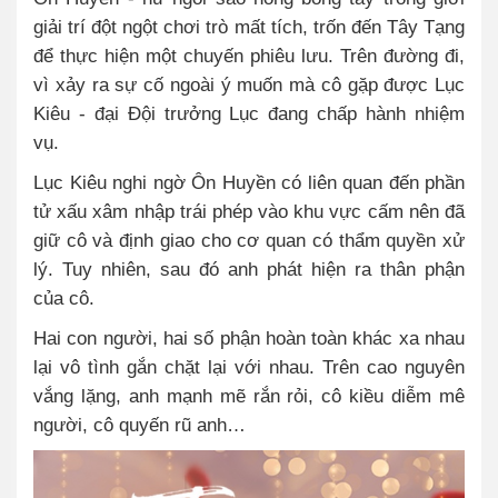
giải trí đột ngột chơi trò mất tích, trốn đến Tây Tạng
để thực hiện một chuyến phiêu lưu. Trên đường đi,
vì xảy ra sự cố ngoài ý muốn mà cô gặp được Lục
Kiêu - đại Đội trưởng Lục đang chấp hành nhiệm
vụ.
Lục Kiêu nghi ngờ Ôn Huyền có liên quan đến phần
tử xấu xâm nhập trái phép vào khu vực cấm nên đã
giữ cô và định giao cho cơ quan có thẩm quyền xử
lý. Tuy nhiên, sau đó anh phát hiện ra thân phận
của cô.
Hai con người, hai số phận hoàn toàn khác xa nhau
lại vô tình gắn chặt lại với nhau. Trên cao nguyên
vắng lặng, anh mạnh mẽ rắn rỏi, cô kiều diễm mê
người, cô quyến rũ anh…