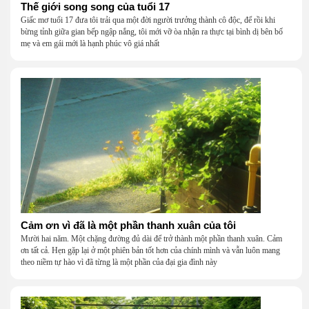
Thế giới song song của tuổi 17
Giấc mơ tuổi 17 đưa tôi trải qua một đời người trưởng thành cô độc, để rồi khi
bừng tỉnh giữa gian bếp ngập nắng, tôi mới vỡ òa nhận ra thực tại bình dị bên bố
mẹ và em gái mới là hạnh phúc vô giá nhất
Cảm ơn vì đã là một phần thanh xuân của tôi
Mười hai năm. Một chặng đường đủ dài để trở thành một phần thanh xuân. Cảm
ơn tất cả. Hẹn gặp lại ở một phiên bản tốt hơn của chính mình và vẫn luôn mang
theo niềm tự hào vì đã từng là một phần của đại gia đình này