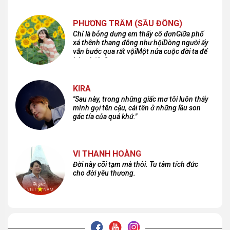
PHƯƠNG TRÂM (SẦU ĐÔNG)
Chỉ là bỗng dưng em thấy cô đơnGiữa phố
xá thênh thang đông như hộiDòng người ấy
vẫn bước qua rất vộiMột nửa cuộc đời ta để
lại nơi đâu?
KIRA
"Sau này, trong những giấc mơ tôi luôn thấy
mình gọi tên cậu, cái tên ở những lầu son
gác tía của quá khứ."
VI THANH HOÀNG
Đời này cõi tạm mà thôi. Tu tâm tích đức
cho đời yêu thương.