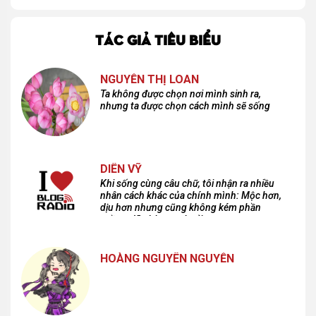
TÁC GIẢ TIÊU BIỂU
NGUYỄN THỊ LOAN
Ta không được chọn nơi mình sinh ra,
nhưng ta được chọn cách mình sẽ sống
DIÊN VỸ
Khi sống cùng câu chữ, tôi nhận ra nhiều
nhân cách khác của chính mình: Mộc hơn,
dịu hơn nhưng cũng không kém phần
cuồng dã và hoang hoải...
HOÀNG NGUYÊN NGUYỄN