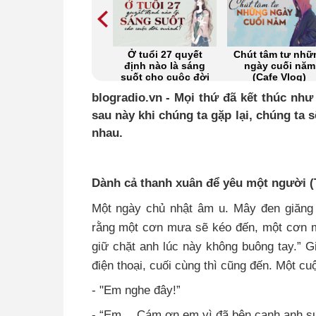
Tết này con lại nợ
Ở tuổi 27 quyết
Chút tâm tư nhữ
mẹ một chàng rể
định nào là sáng
ngày cuối năm
(Cafe Vlog)
suốt cho cuộc đời
(Cafe Vlog)
mình? (Cafe Vlog)
blogradio.vn - Mọi thứ đã kết thúc nh
sau này khi chúng ta gặp lại, chúng ta
nhau.
Dành cả thanh xuân để yêu một người 
Một ngày chủ nhật âm u. Mây đen giăng 
rằng một cơn mưa sẽ kéo đến, một cơn m
giữ chặt anh lúc này không buông tay.” Gi
điện thoại, cuối cùng thì cũng đến. Một cu
- "Em nghe đây!”
- “Em… Cám ơn em vì đã bên cạnh anh su