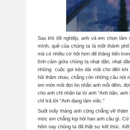
Sau khi tốt nghiệp, anh và em chọn làm
mình, quê của chúng ta là một thành phố
mà có nhiều cơ hội hơn để thăng tiến tron
tình cảm giữa chúng ta nhạt dần, nhạt d
những cuộc gọi kéo dài mãi cho đến khi
hỏi thăm nhau, chẳng còn những câu nói ng
em mòn mỏi đợi tin nhắn anh mỗi đêm, đợi
cho anh chỉ nhận lại từ anh “Anh bận, anh 
chỉ trả lời “Anh đang làm việc.”
Suốt mấy tháng anh cũng chẳng về thăm e
mức em chẳng kịp hỏi han anh câu gì. Cứ 
hôm nay chúng ta đã thật sự kết thúc. Kết