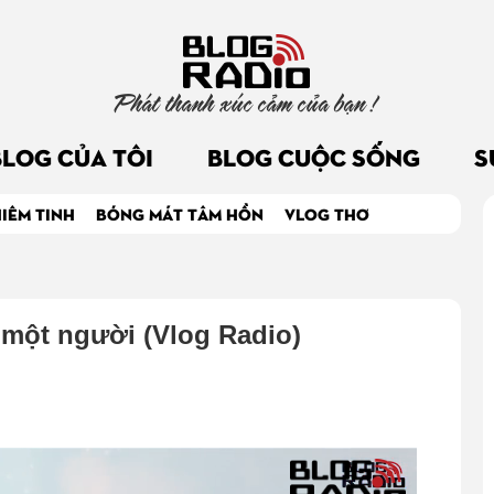
Phát thanh xúc cảm của bạn !
BLOG CỦA TÔI
BLOG CUỘC SỐNG
S
IÊM TINH
BÓNG MÁT TÂM HỒN
VLOG THƠ
 một người (Vlog Radio)