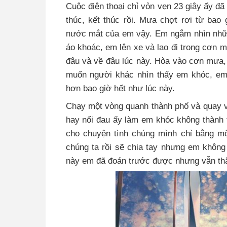
Cuộc điện thoại chỉ vỏn vẹn 23 giây ấy đã
thúc, kết thúc rồi. Mưa chợt rơi từ bao
nước mắt của em vậy. Em ngắm nhìn những
áo khoác, em lên xe và lao đi trong cơn 
đâu và về đâu lúc này. Hòa vào cơn mưa,
muốn người khác nhìn thấy em khóc, em
hơn bao giờ hết như lúc này.
Chạy một vòng quanh thành phố và quay v
hay nổi đau ấy làm em khóc không thành 
cho chuyện tình chúng mình chỉ bằng mộ
chúng ta rồi sẽ chia tay nhưng em không
này em đã đoán trước được nhưng vẫn thậ