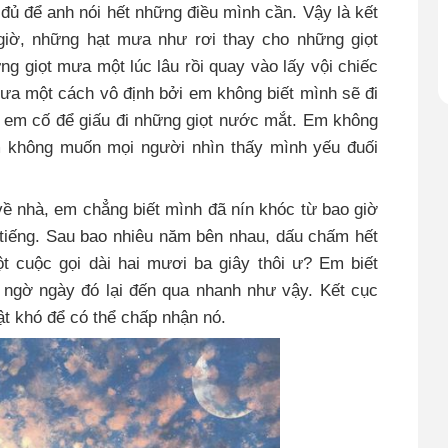
 đủ để anh nói hết những điều mình cần. Vậy là kết
 giờ, những hạt mưa như rơi thay cho những giọt
 giọt mưa một lúc lâu rồi quay vào lấy vội chiếc
mưa một cách vô định bởi em không biết mình sẽ đi
 em cố để giấu đi những giọt nước mắt. Em không
 không muốn mọi người nhìn thấy mình yếu đuối
ề nhà, em chẳng biết mình đã nín khóc từ bao giờ
tiếng. Sau bao nhiêu năm bên nhau, dấu chấm hết
t cuộc gọi dài hai mươi ba giây thôi ư? Em biết
 ngờ ngày đó lại đến qua nhanh như vậy. Kết cục
t khó để có thể chấp nhận nó.