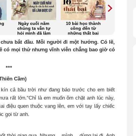
ng
Ngày cuối năm
10 bài học thành
Phút nhớ 
chúng ta vẫn tự
công đến từ
kẻ xa quê
hỏi mình đã làm
những thất bại
Vlog
được gì? (Cafe
không phải ai
ư chưa bắt đầu. Mỗi người đi một hướng. Có lẽ,
Vlog)
cũng biết (Cafe
Vlog)
 sẽ có mọi thứ nhưng vĩnh viễn chẳng bao giờ có
***
(Thiên Cầm)
kín cả bầu trời như đang báo trước cho em biết
ưa rất lớn.“Chỉ là em muốn ôm chặt anh lúc này,
ai điệu quen thuộc vang lên, em với tay lấy chiếc
ộc gọi từ anh.
ốt thời gian qua. Nhưng… mình… dừng lại đi. Anh