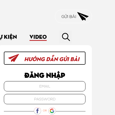
GỬI BÀI
Ự KIỆN
VIDEO
HƯỚNG DẪN GỬI BÀI
Đăng nhập
OR