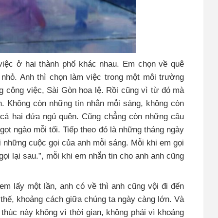
 việc ở hai thành phố khác nhau. Em chọn về quê
 nhỏ. Anh thì chọn làm việc trong một môi trường
g công việc, Sài Gòn hoa lệ. Rồi cũng vì từ đó mà
ần. Không còn những tin nhắn mỗi sáng, không còn
 cả hai đứa ngủ quên. Cũng chẳng còn những câu
ọt ngào mỗi tối. Tiếp theo đó là những tháng ngày
 những cuộc gọi của anh mỗi sáng. Mỗi khi em gọi
gọi lại sau.”, mỗi khi em nhắn tin cho anh anh cũng
m lấy một lần, anh có về thì anh cũng vội đi đến
thế, khoảng cách giữa chúng ta ngày càng lớn. Và
 thúc này không vì thời gian, không phải vì khoảng