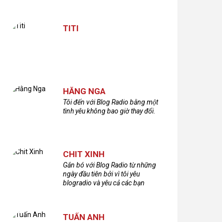
TITI
HẰNG NGA
Tôi đến với Blog Radio bằng một
tình yêu không bao giờ thay đổi.
CHIT XINH
Gắn bó với Blog Radio từ những
ngày đầu tiên bởi vì tôi yêu
blogradio và yêu cả các bạn
thính giả đã gắn bó và xây dựng
nên chương trình phát thanh xúc
cảm này!Cám ơn các bạn rất
TUẤN ANH
nhiều!