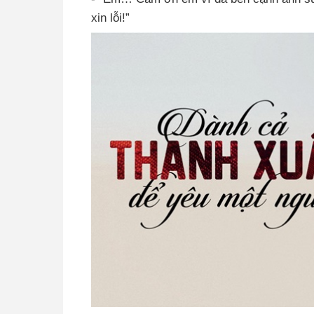
xin lỗi!”