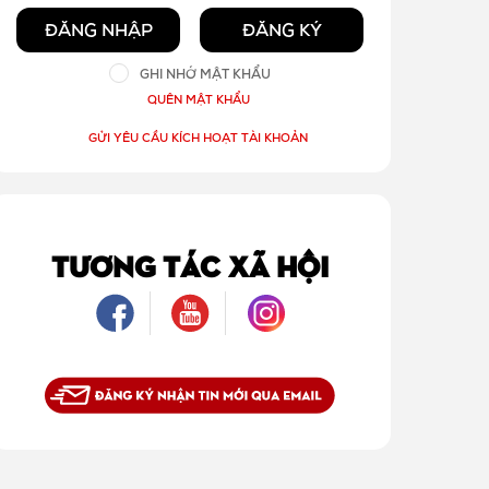
ĐĂNG NHẬP
ĐĂNG KÝ
GHI NHỚ MẬT KHẨU
QUÊN MẬT KHẨU
GỬI YÊU CẦU KÍCH HOẠT TÀI KHOẢN
TƯƠNG TÁC XÃ HỘI