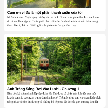
Cảm ơn vì đã là một phần thanh xuân của tôi
Mười hai năm. Một chặng đường đủ dài để trở thành một phần thanh xuân. Cảm
ơn tất cả. Hẹn gặp lại ở một phiên bản tốt hơn của chính mình và vẫn luôn mang
theo niềm tự hào vì đã từng là một phần của đại gia đình này
Ánh Trăng Sáng Rơi Vào Lưới - Chương 1
Bữa tiệc kỷ niệm thành lập tập đoàn Hạ Thị được tổ chức tại sảnh tiệc của một
khách sạn sáu sao ngay trung tâm thành phố. Tiếng ly thủy tinh va chạm lách cách,
tiếng nhạc vĩ cầm du dương và những bộ lễ phục đắt đỏ của giới thượng lưu dệt
nên một khung cảnh hoa lệ đến ngột ngạt.