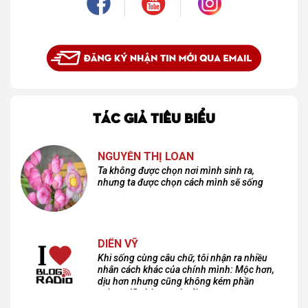
TÁC GIẢ TIÊU BIỂU
NGUYỄN THỊ LOAN
Ta không được chọn nơi mình sinh ra,
nhưng ta được chọn cách mình sẽ sống
DIÊN VỸ
Khi sống cùng câu chữ, tôi nhận ra nhiều
nhân cách khác của chính mình: Mộc hơn,
dịu hơn nhưng cũng không kém phần
cuồng dã và hoang hoải...