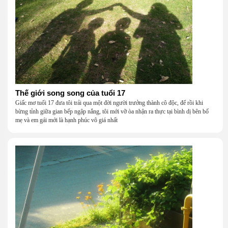
Thế giới song song của tuổi 17
Giấc mơ tuổi 17 đưa tôi trải qua một đời người trưởng thành cô độc, để rồi khi
bừng tỉnh giữa gian bếp ngập nắng, tôi mới vỡ òa nhận ra thực tại bình dị bên bố
mẹ và em gái mới là hạnh phúc vô giá nhất