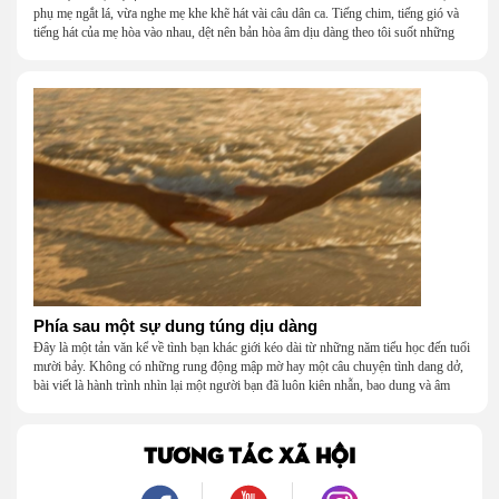
phụ mẹ ngắt lá, vừa nghe mẹ khe khẽ hát vài câu dân ca. Tiếng chim, tiếng gió và
tiếng hát của mẹ hòa vào nhau, dệt nên bản hòa âm dịu dàng theo tôi suốt những
năm tháng tuổi thơ.
Phía sau một sự dung túng dịu dàng
Đây là một tản văn kể về tình bạn khác giới kéo dài từ những năm tiểu học đến tuổi
mười bảy. Không có những rung động mập mờ hay một câu chuyện tình dang dở,
bài viết là hành trình nhìn lại một người bạn đã luôn kiên nhẫn, bao dung và âm
thầm dung túng những vụng về, bướng bỉnh của tôi. Qua những ký ức nhỏ bé và
bình dị, tôi nhận ra điều quý giá nhất thanh xuân từng dành tặng mình không phải
là một mối tình, mà là một người luôn cho tôi quyền được là chính mình.
TƯƠNG TÁC XÃ HỘI