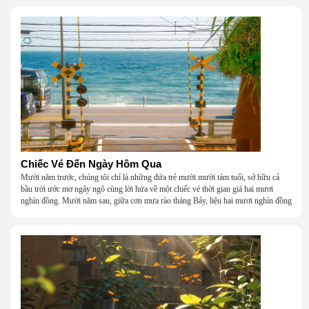
Chiếc Vé Đến Ngày Hôm Qua
Mười năm trước, chúng tôi chỉ là những đứa trẻ mười mười tám tuổi, sở hữu cả
bầu trời ước mơ ngây ngô cùng lời hứa về một chiếc vé thời gian giá hai mươi
nghìn đồng. Mười năm sau, giữa cơn mưa rào tháng Bảy, liệu hai mươi nghìn đồng
có giúp chúng tôi tìm lại được thanh xuân đã bỏ lỡ?