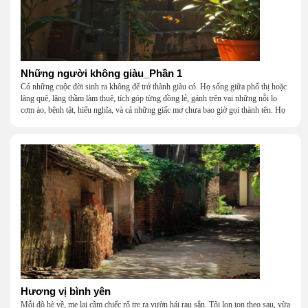
Những người không giàu_Phần 1
Có những cuộc đời sinh ra không để trở thành giàu có. Họ sống giữa phố thị hoặc
làng quê, lặng thầm làm thuê, tích góp từng đồng lẻ, gánh trên vai những nỗi lo
cơm áo, bệnh tật, hiếu nghĩa, và cả những giấc mơ chưa bao giờ gọi thành tên. Họ
khắc khẩu, cãi vã, bướng bỉnh, yếu đuối, rồi lại ôm nhau mà cười, mà khóc, mà
gắng gượng đi tiếp qua những mùa giông gió. Họ không giàu, nhưng họ dựng nên
một mái nhà bằng lòng thương, bằng sự nhẫn nại và một niềm tin cũ kỹ rằng: dẫu
nghèo đến đâu, cũng còn có nhau để quay về.
Hương vị bình yên
Mỗi độ hè về, mẹ lại cầm chiếc rổ tre ra vườn hái rau sắn. Tôi lon ton theo sau, vừa