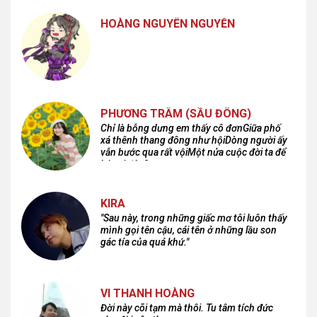
HOÀNG NGUYÊN NGUYỄN
PHƯƠNG TRÂM (SẦU ĐÔNG)
Chỉ là bỗng dưng em thấy cô đơnGiữa phố
xá thênh thang đông như hộiDòng người ấy
vẫn bước qua rất vộiMột nửa cuộc đời ta để
lại nơi đâu?
KIRA
"Sau này, trong những giấc mơ tôi luôn thấy
mình gọi tên cậu, cái tên ở những lầu son
gác tía của quá khứ."
VI THANH HOÀNG
Đời này cõi tạm mà thôi. Tu tâm tích đức