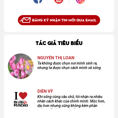
TÁC GIẢ TIÊU BIỂU
NGUYỄN THỊ LOAN
Ta không được chọn nơi mình sinh ra,
nhưng ta được chọn cách mình sẽ sống
DIÊN VỸ
Khi sống cùng câu chữ, tôi nhận ra nhiều
nhân cách khác của chính mình: Mộc hơn,
dịu hơn nhưng cũng không kém phần
cuồng dã và hoang hoải...