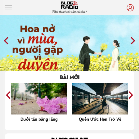
Phát thanh xúc cảm của bạn !
BÀI MỚI
Dưới tán bằng lăng
Quên Ước Hẹn Trở Về
Th