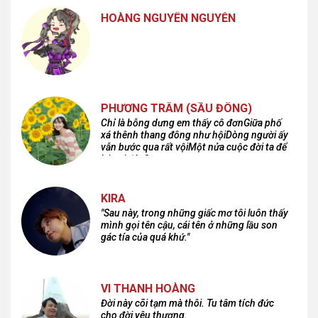
HOÀNG NGUYÊN NGUYỄN
PHƯƠNG TRÂM (SẦU ĐÔNG)
Chỉ là bỗng dưng em thấy cô đơnGiữa phố
xá thênh thang đông như hộiDòng người ấy
vẫn bước qua rất vộiMột nửa cuộc đời ta để
lại nơi đâu?
KIRA
"Sau này, trong những giấc mơ tôi luôn thấy
mình gọi tên cậu, cái tên ở những lầu son
gác tía của quá khứ."
VI THANH HOÀNG
Đời này cõi tạm mà thôi. Tu tâm tích đức
cho đời yêu thương.