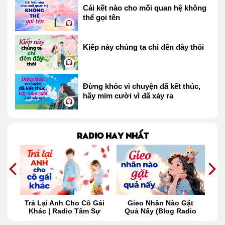
Cái kết nào cho mối quan hệ không
thể gọi tên
Kiếp này chúng ta chỉ đến đây thôi
Đừng khóc vì chuyện đã kết thúc,
hãy mỉm cười vì đã xảy ra
Radio hay nhất
ọn
Trả Lại Anh Cho Cô Gái
Gieo Nhân Nào Gặt
ta
Khác | Radio Tâm Sự
Quả Nấy (Blog Radio
M
865)