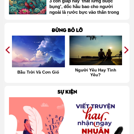
3 con giáp này 'thắt lưng buộc
bụng', dốc hầu bao cho người
ngoài là rước bực vào thân trong
tháng 2 Âm lịch
Đừng bỏ lỡ
au
Người Yêu Hay Tình
Bầu Trời Và Cơn Gió
Yêu?
H
Đ
SỰ KIỆN