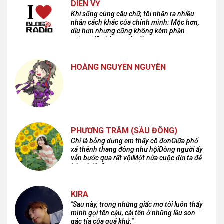
DIÊN VỸ
Khi sống cùng câu chữ, tôi nhận ra nhiều
nhân cách khác của chính mình: Mộc hơn,
dịu hơn nhưng cũng không kém phần
cuồng dã và hoang hoải...
HOÀNG NGUYÊN NGUYỄN
PHƯƠNG TRÂM (SẦU ĐÔNG)
Chỉ là bỗng dưng em thấy cô đơnGiữa phố
xá thênh thang đông như hộiDòng người ấy
vẫn bước qua rất vộiMột nửa cuộc đời ta để
lại nơi đâu?
KIRA
"Sau này, trong những giấc mơ tôi luôn thấy
mình gọi tên cậu, cái tên ở những lầu son
gác tía của quá khứ."