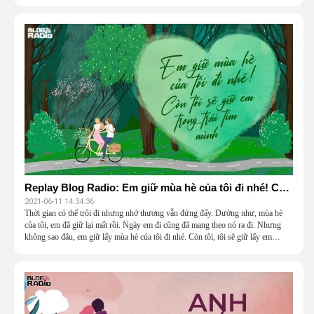
đồng hành cùng mình trong suốt chặng đường còn lại của cuộc đời.
Replay Blog Radio: Em giữ mùa hè của tôi đi nhé! Còn tôi sẽ giữ em trong trái tim mình
2021-06-11 14:34:36
Thời gian có thể trôi đi nhưng nhớ thương vẫn đứng đấy. Dường như, mùa hè
của tôi, em đã giữ lại mất rồi. Ngày em đi cũng đã mang theo nó ra đi. Nhưng
không sao đâu, em giữ lấy mùa hè của tôi đi nhé. Còn tôi, tôi sẽ giữ lấy em…
mãi mãi trong tim mình.