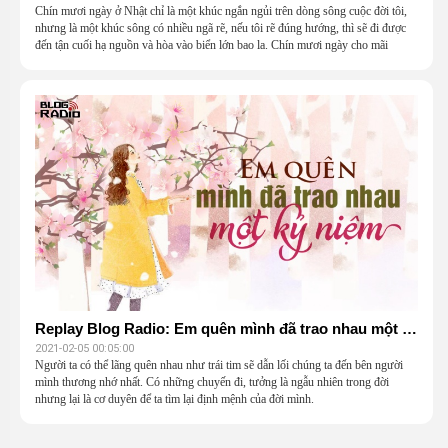
Chín mươi ngày ở Nhật chỉ là một khúc ngắn ngủi trên dòng sông cuộc đời tôi,
nhưng là một khúc sông có nhiều ngã rẽ, nếu tôi rẽ đúng hướng, thì sẽ đi được
đến tận cuối hạ nguồn và hòa vào biển lớn bao la. Chín mươi ngày cho mãi
mãi…
Replay Blog Radio: Em quên mình đã trao nhau một kỷ niệm
2021-02-05 00:05:00
Người ta có thể lãng quên nhau như trái tim sẽ dẫn lối chúng ta đến bên người
mình thương nhớ nhất. Có những chuyến đi, tưởng là ngẫu nhiên trong đời
nhưng lại là cơ duyên để ta tìm lại định mệnh của đời mình.