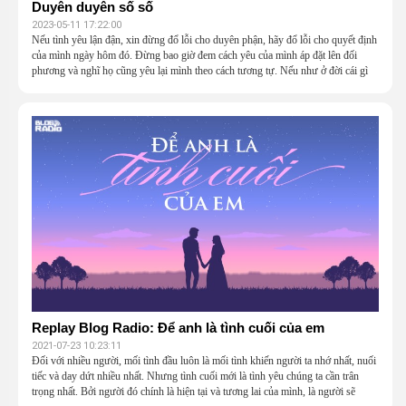
Duyên duyên số số
2023-05-11 17:22:00
Nếu tình yêu lận đận, xin đừng đổ lỗi cho duyên phận, hãy đổ lỗi cho quyết định
của mình ngày hôm đó. Đừng bao giờ đem cách yêu của mình áp đặt lên đối
phương và nghĩ họ cũng yêu lại mình theo cách tương tự. Nếu như ở đời cái gì
cũng cần phải học thì yêu là thứ bạn chắc chắn cần phải học rất nhiều.
Replay Blog Radio: Để anh là tình cuối của em
2021-07-23 10:23:11
Đối với nhiều người, mối tình đầu luôn là mối tình khiến người ta nhớ nhất, nuối
tiếc và day dứt nhiều nhất. Nhưng tình cuối mới là tình yêu chúng ta cần trân
trọng nhất. Bởi người đó chính là hiện tại và tương lai của mình, là người sẽ