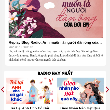
Replay Blog Radio: Anh muốn là người đàn ông của đời em
2021-05-16 00:05:00
Phụ nữ dù dịu dàng, mềm mỏng hay mạnh mẽ, tự do thì cũng đều xứng đáng
được yêu thương. Bạn không cần phải sống khác đi chỉ để làm vừa lòng ai, bởi lẽ
nhất định sẽ có người yêu con người thật của bạn.
Radio hay nhất
t
Trả Lại Anh Cho Cô Gái
Gieo Nhân Nào Gặt Quả