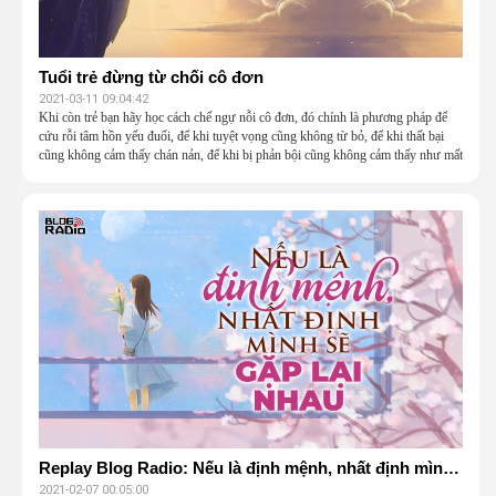
Tuổi trẻ đừng từ chối cô đơn
2021-03-11 09:04:42
Khi còn trẻ bạn hãy học cách chế ngự nỗi cô đơn, đó chính là phương pháp để
cứu rỗi tâm hồn yếu đuối, để khi tuyệt vọng cũng không từ bỏ, để khi thất bại
cũng không cảm thấy chán nản, để khi bị phản bội cũng không cảm thấy như mất
cả thế giới. Những người cô đơn, đã tìm cách để sống trong cô đơn, như thế!
Replay Blog Radio: Nếu là định mệnh, nhất định mình sẽ gặp lại nhau
2021-02-07 00:05:00