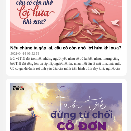
Nếu chúng ta gặp lại, cậu có còn nhớ lời hứa khi xưa?
2021-04-14 09:22:58
Bởi vì Trái đất tròn nên những người yêu nhau sẽ trở lại bên nhau, nhưng cũng
bởi Trái đất rộng lớn và tấp nập người nên lạc nhau một lần là mất nhau mãi mãi.
Có cô gái đã đánh rơi tình yêu đầu của mình trên hành trình đầy khắc nghiệt của
tuổi trưởng thành. Liệu một ngày họ có thể gặp lại nhau? Liệu họ có thể có một
cuộc hẹn đúng nghĩa thêm một lần nữa?