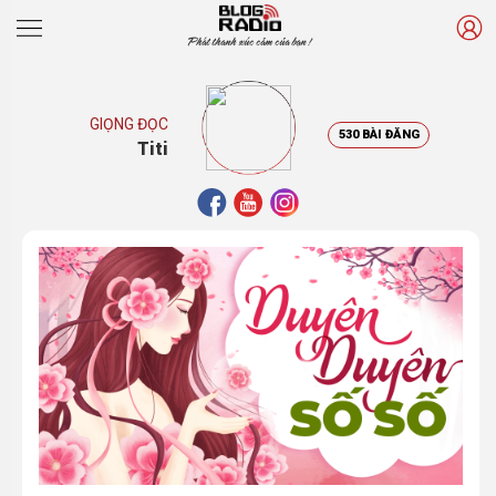
Phát thanh xúc cảm của bạn !
GIỌNG ĐỌC
530 BÀI ĐĂNG
Titi