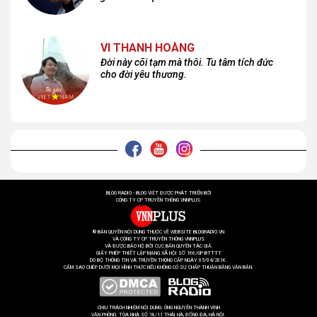
VI THANH HOÀNG
Đời này cõi tạm mà thôi. Tu tâm tích đức
cho đời yêu thương.
BLOG RADIO - BLOG VIỆT ĐƯỢC PHÁT TRIỂN BỞI
CÔNG TY CP TRUYỀN THÔNG VNNPLUS.
® BẢN QUYỀN NỘI DUNG THUỘC VỀ WEBSITE BLOGRADIO.VN
VÀ CÔNG TY CP TRUYỀN THÔNG VNNPLUS
VÀ ĐƯỢC BẢO HỘ BỞI CỤC BẢN QUYỀN TÁC GIẢ.
GIẤY PHÉP THIẾT LẬP MẠNG XÃ HỘI SỐ 166/GP-BTTTT
DO BỘ THÔNG TIN VÀ TRUYỀN THÔNG CẤP NGÀY 05/04/2016.
CẤM SAO CHÉP DƯỚI MỌI HÌNH THỨC NẾU KHÔNG CÓ SỰ CHẤP THUẬN BẰNG VĂN BẢN.
CHỊU TRÁCH NHIỆM NỘI DUNG: ÔNG NGUYỄN THÀNH VINH
VĂN PHÒNG: TÒA NHÀ SỐ 18/11 THÁI HÀ, ĐỐNG ĐA, HÀ NỘI.