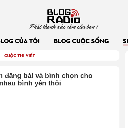
Phát thanh xúc cảm của bạn !
BLOG CỦA TÔI
BLOG CUỘC SỐNG
S
CUỘC THI VIẾT
n đăng bài và bình chọn cho
 nhau bình yên thôi