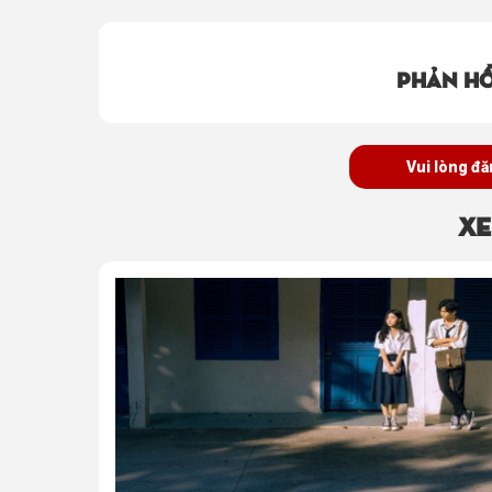
Phản hồ
Vui lòng đă
Xe