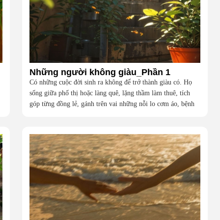
Những người không giàu_Phần 1
Có những cuộc đời sinh ra không để trở thành giàu có. Họ
sống giữa phố thị hoặc làng quê, lặng thầm làm thuê, tích
góp từng đồng lẻ, gánh trên vai những nỗi lo cơm áo, bệnh
tật, hiếu nghĩa, và cả những giấc mơ chưa bao giờ gọi thành
tên. Họ khắc khẩu, cãi vã, bướng bỉnh, yếu đuối, rồi lại ôm
nhau mà cười, mà khóc, mà gắng gượng đi tiếp qua những
mùa giông gió. Họ không giàu, nhưng họ dựng nên một mái
nhà bằng lòng thương, bằng sự nhẫn nại và một niềm tin cũ
kỹ rằng: dẫu nghèo đến đâu, cũng còn có nhau để quay về.