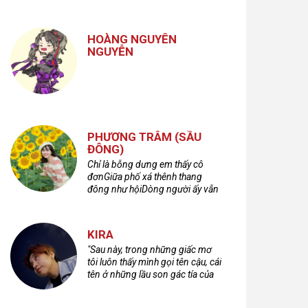
nhưng cũng không kém phần
cuồng dã và hoang hoải...
HOÀNG NGUYÊN
NGUYỄN
PHƯƠNG TRÂM (SẦU
ĐÔNG)
Chỉ là bỗng dưng em thấy cô
đơnGiữa phố xá thênh thang
đông như hộiDòng người ấy vẫn
bước qua rất vộiMột nửa cuộc
đời ta để lại nơi đâu?
KIRA
"Sau này, trong những giấc mơ
tôi luôn thấy mình gọi tên cậu, cái
tên ở những lầu son gác tía của
quá khứ."