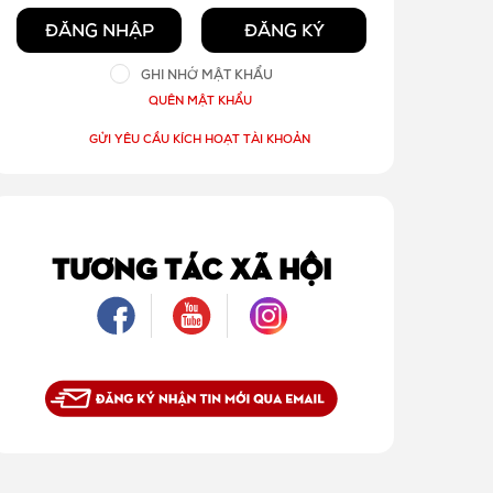
ĐĂNG NHẬP
ĐĂNG KÝ
GHI NHỚ MẬT KHẨU
QUÊN MẬT KHẨU
GỬI YÊU CẦU KÍCH HOẠT TÀI KHOẢN
TƯƠNG TÁC XÃ HỘI