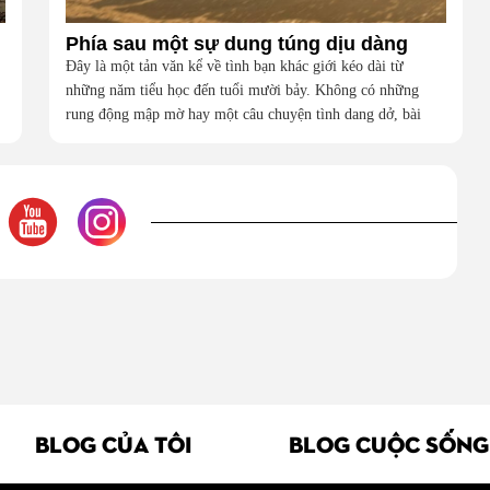
Phía sau một sự dung túng dịu dàng
Đây là một tản văn kể về tình bạn khác giới kéo dài từ
những năm tiểu học đến tuổi mười bảy. Không có những
rung động mập mờ hay một câu chuyện tình dang dở, bài
viết là hành trình nhìn lại một người bạn đã luôn kiên nhẫn,
bao dung và âm thầm dung túng những vụng về, bướng bỉnh
của tôi. Qua những ký ức nhỏ bé và bình dị, tôi nhận ra điều
quý giá nhất thanh xuân từng dành tặng mình không phải là
một mối tình, mà là một người luôn cho tôi quyền được là
chính mình.
BLOG CỦA TÔI
BLOG CUỘC SỐNG