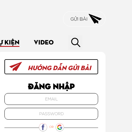
GỬI BÀI
Ự KIỆN
VIDEO
HƯỚNG DẪN GỬI BÀI
Đăng nhập
OR