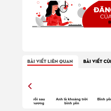
BÀI VIẾT LIÊN QUAN
BÀI VIẾT C
ình yên rồi sau
Anh là khoảng trời
Bình yên trong ký 
ng tổn thương
bình yên