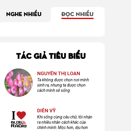
NGHE NHIỀU
ĐỌC NHIỀU
TÁC GIẢ TIÊU BIỂU
NGUYỄN THỊ LOAN
Ta không được chọn nơi mình
sinh ra, nhưng ta được chọn
cách mình sẽ sống
DIÊN VỸ
Khi sống cùng câu chữ, tôi nhận
phía bình yên
Vùng trời bình yên
Thèm một ngày bình
quê ngoại
yên dưới hiên nhà
ra nhiều nhân cách khác của
chính mình: Mộc hơn, dịu hơn