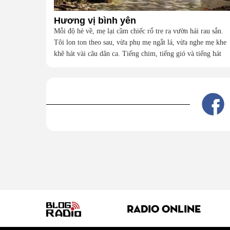
Hương vị bình yên
Mỗi độ hè về, mẹ lại cầm chiếc rổ tre ra vườn hái rau sắn.
Tôi lon ton theo sau, vừa phụ mẹ ngắt lá, vừa nghe mẹ khe
khẽ hát vài câu dân ca. Tiếng chim, tiếng gió và tiếng hát
của mẹ hòa vào nhau, dệt nên bản hòa âm dịu dàng theo tôi
suốt những năm tháng tuổi thơ.
RADIO ONLINE