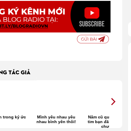
ÙNG TÁC GIẢ
ức
Mình yêu nhau yêu
Năm cũ qua rồi, trái
Đi về 
nhau bình yên thôi!
tim bạn đã bình yên
chưa?