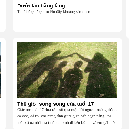
Dưới tán bằng lăng
Ta là bằng lăng tím Nở đầy khoảng sân quen
Thế giới song song của tuổi 17
Giấc mơ tuổi 17 đưa tôi trải qua một đời người trưởng thành
cô độc, để rồi khi bừng tỉnh giữa gian bếp ngập nắng, tôi
mới vỡ òa nhận ra thực tại bình dị bên bố mẹ và em gái mới
là hạnh phúc vô giá nhất