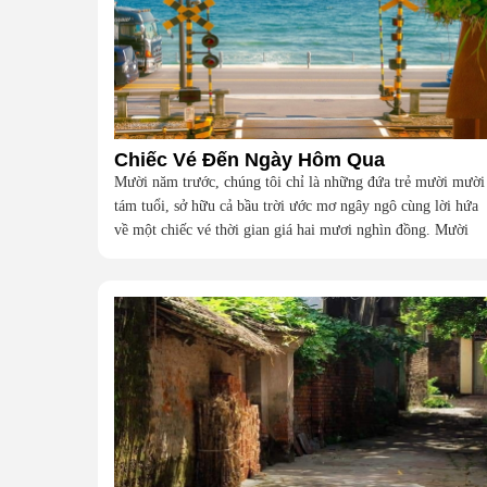
Chiếc Vé Đến Ngày Hôm Qua
Mười năm trước, chúng tôi chỉ là những đứa trẻ mười mười
tám tuổi, sở hữu cả bầu trời ước mơ ngây ngô cùng lời hứa
về một chiếc vé thời gian giá hai mươi nghìn đồng. Mười
năm sau, giữa cơn mưa rào tháng Bảy, liệu hai mươi nghìn
đồng có giúp chúng tôi tìm lại được thanh xuân đã bỏ lỡ?