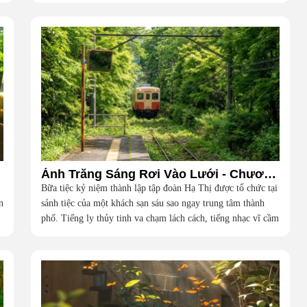
ôi
Ánh Trăng Sáng Rơi Vào Lưới - Chương 1
Bữa tiệc kỷ niệm thành lập tập đoàn Hạ Thị được tổ chức tại
n
sảnh tiệc của một khách sạn sáu sao ngay trung tâm thành
phố. Tiếng ly thủy tinh va chạm lách cách, tiếng nhạc vĩ cầm
du dương và những bộ lễ phục đắt đỏ của giới thượng lưu
dệt nên một khung cảnh hoa lệ đến ngột ngạt.