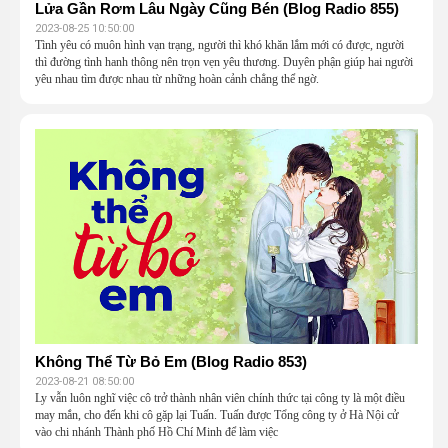
Lửa Gần Rơm Lâu Ngày Cũng Bén (Blog Radio 855)
2023-08-25 10:50:00
Tình yêu có muôn hình vạn trạng, người thì khó khăn lắm mới có được, người
thì đường tình hanh thông nên trọn vẹn yêu thương. Duyên phận giúp hai người
yêu nhau tìm được nhau từ những hoàn cảnh chẳng thể ngờ.
Không Thể Từ Bỏ Em (Blog Radio 853)
2023-08-21 08:50:00
Ly vẫn luôn nghĩ việc cô trở thành nhân viên chính thức tại công ty là một điều
may mắn, cho đến khi cô gặp lại Tuấn. Tuấn được Tổng công ty ở Hà Nội cử
vào chi nhánh Thành phố Hồ Chí Minh để làm việc