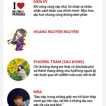
DIÊN VỸ
Khi sống cùng câu chữ, tôi nhận ra nhiều
nhân cách khác của chính mình: Mộc hơn,
dịu hơn nhưng cũng không kém phần
cuồng dã và hoang hoải...
HOÀNG NGUYÊN NGUYỄN
PHƯƠNG TRÂM (SẦU ĐÔNG)
Chỉ là bỗng dưng em thấy cô đơnGiữa phố
xá thênh thang đông như hộiDòng người ấy
vẫn bước qua rất vộiMột nửa cuộc đời ta để
lại nơi đâu?
KIRA
"Sau này, trong những giấc mơ tôi luôn thấy
mình gọi tên cậu, cái tên ở những lầu son
gác tía của quá khứ."