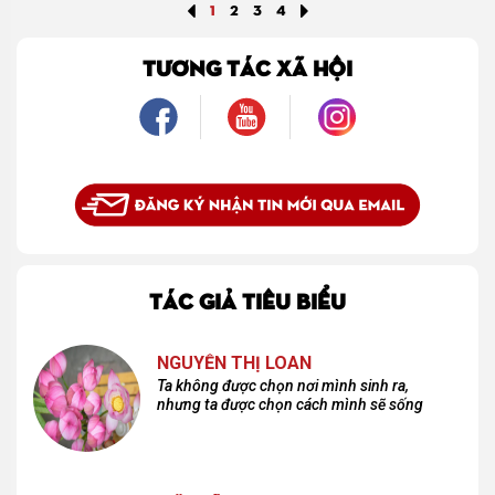
xấu xí, tầm thường và không có nổi chút xíu nổi bật trong chốn náo nhiệt của
1
2
3
4
Gasgreen.
TƯƠNG TÁC XÃ HỘI
TÁC GIẢ TIÊU BIỂU
NGUYỄN THỊ LOAN
Ta không được chọn nơi mình sinh ra,
nhưng ta được chọn cách mình sẽ sống