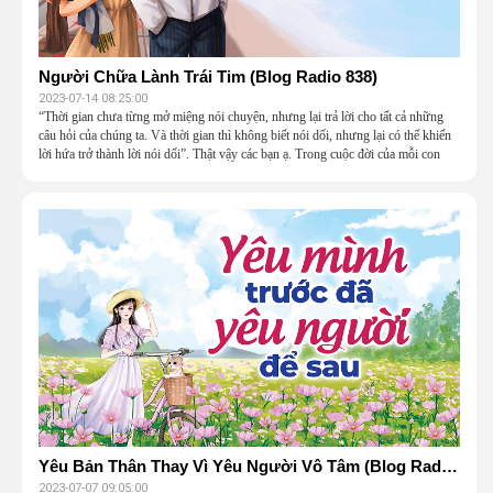
Người Chữa Lành Trái Tim (Blog Radio 838)
2023-07-14 08:25:00
“Thời gian chưa từng mở miệng nói chuyện, nhưng lại trả lời cho tất cả những
câu hỏi của chúng ta. Và thời gian thì không biết nói dối, nhưng lại có thể khiến
lời hứa trở thành lời nói dối”. Thật vậy các bạn ạ. Trong cuộc đời của mỗi con
người có những cuộc gặp gỡ được gọi là định mệnh, những người cần gặp thì
sớm muộn gì cũng sẽ gặp, người cần đi đến lúc sẽ rời đi. Và những điều tốt đẹp
trên thế gian này đều phải tốn thời gian chờ đợi. Chờ hạt nảy mầm, chờ chuyến
xe tiếp theo, chờ người…Song song với khoảng thời gian chờ đợi ấy thì ký ức
tình yêu tuổi học trò có lẽ là khoảnh khắc tươi đẹp nhất.
Yêu Bản Thân Thay Vì Yêu Người Vô Tâm (Blog Radio 836)
2023-07-07 09:05:00