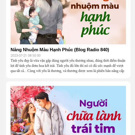
Nắng Nhuộm Màu Hạnh Phúc (Blog Radio 840)
2023-07-21 08:50:00
Tình yêu đẹp là vừa vặn gặp đúng người yêu thương nhau, đúng thời điểm thuận
lợi để tình yêu đơm hoa kết trái. Tình yêu đủ lớn thì nó có đủ sức mạnh để vượt
qua tất cả... Cùng với yêu là thương, và thương được xem là phiên bản nâng cấp
của yêu, là loại cảm xúc cao nhất giữa người với người.