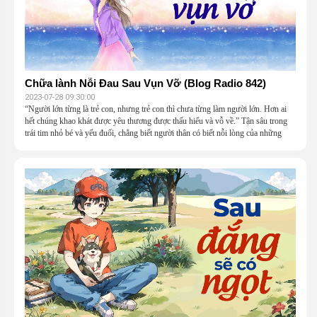
Chữa lành Nỗi Đau Sau Vụn Vỡ (Blog Radio 842)
2023-07-28 09:30:00
“Người lớn từng là trẻ con, nhưng trẻ con thì chưa từng làm người lớn. Hơn ai
hết chúng khao khát được yêu thương được thấu hiểu và vỗ về.” Tận sâu trong
trái tim nhỏ bé và yếu đuối, chẳng biết người thân có biết nỗi lòng của những
đứa con thơ không, nó đang được tính bằng hàng vạn nỗi buồn.