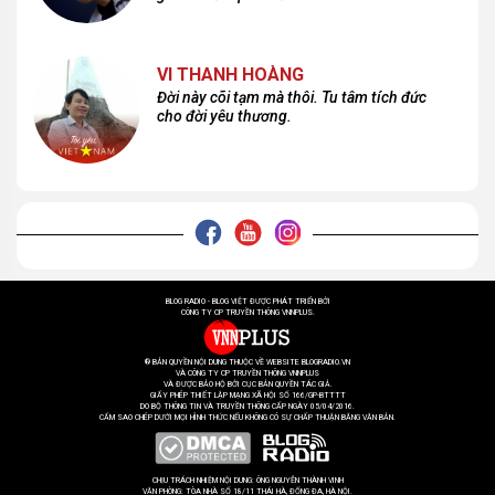
VI THANH HOÀNG
Đời này cõi tạm mà thôi. Tu tâm tích đức
cho đời yêu thương.
BLOG RADIO - BLOG VIỆT ĐƯỢC PHÁT TRIỂN BỞI
CÔNG TY CP TRUYỀN THÔNG VNNPLUS.
® BẢN QUYỀN NỘI DUNG THUỘC VỀ WEBSITE BLOGRADIO.VN
VÀ CÔNG TY CP TRUYỀN THÔNG VNNPLUS
VÀ ĐƯỢC BẢO HỘ BỞI CỤC BẢN QUYỀN TÁC GIẢ.
GIẤY PHÉP THIẾT LẬP MẠNG XÃ HỘI SỐ 166/GP-BTTTT
DO BỘ THÔNG TIN VÀ TRUYỀN THÔNG CẤP NGÀY 05/04/2016.
CẤM SAO CHÉP DƯỚI MỌI HÌNH THỨC NẾU KHÔNG CÓ SỰ CHẤP THUẬN BẰNG VĂN BẢN.
CHỊU TRÁCH NHIỆM NỘI DUNG: ÔNG NGUYỄN THÀNH VINH
VĂN PHÒNG: TÒA NHÀ SỐ 18/11 THÁI HÀ, ĐỐNG ĐA, HÀ NỘI.