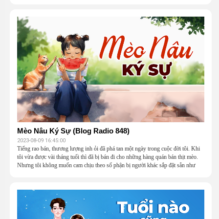
Mèo Nâu Ký Sự (Blog Radio 848)
2023-08-09 16:45:00
Tiếng rao bán, thương lượng inh ỏi đã phá tan một ngày trong cuộc đời tôi. Khi
tôi vừa được vài tháng tuổi thì đã bị bán đi cho những hàng quán bán thịt mèo.
Nhưng tôi không muốn cam chịu theo số phận bị người khác sắp đặt sẵn như
thế, tôi trốn đi rồi chạy đến một nơi xa thật xa.