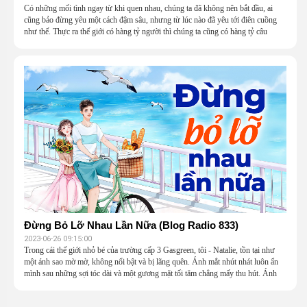
Có những mối tình ngay từ khi quen nhau, chúng ta đã không nên bắt đầu, ai
cũng bảo đừng yêu một cách đậm sâu, nhưng từ lúc nào đã yêu tới điên cuồng
như thế. Thực ra thế giới có hàng tỷ người thì chúng ta cũng có hàng tỷ câu
chuyện, và cũng có bấy nhiếu mối tình. Có nhân duyên hạnh phúc, thì cũng có
những dở dang, chia xa, ấy mới là cuộc sống.
Đừng Bỏ Lỡ Nhau Lần Nữa (Blog Radio 833)
2023-06-26 09:15:00
Trong cái thế giới nhỏ bé của trường cấp 3 Gasgreen, tôi - Natalie, tồn tại như
một ánh sao mờ mờ, không nổi bật và bị lãng quên. Ánh mắt nhút nhát luôn ẩn
mình sau những sợi tóc dài và một gương mặt tối tăm chẳng mấy thu hút. Ánh
mắt tối sầm luôn dán chặt xuống mặt đất như thể đang đăm chiêu tìm kiếm kho
báu thiên cổ được chôn dưới lớp gạch men dày. Đó là tôi, là Natalie, là một cô gái