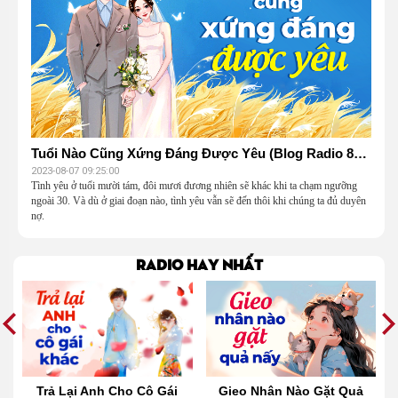
Tuổi Nào Cũng Xứng Đáng Được Yêu (Blog Radio 847)
2023-08-07 09:25:00
Tình yêu ở tuổi mười tám, đôi mươi đương nhiên sẽ khác khi ta chạm ngưỡng
ngoài 30. Và dù ở giai đoạn nào, tình yêu vẫn sẽ đến thôi khi chúng ta đủ duyên
nợ.
Radio hay nhất
t
Trả Lại Anh Cho Cô Gái
Gieo Nhân Nào Gặt Quả