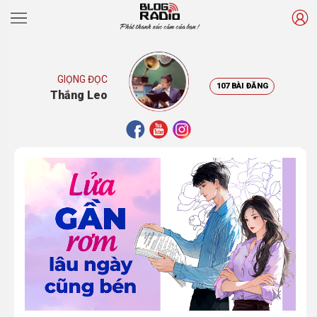
Phát thanh xúc cảm của bạn !
GIỌNG ĐỌC
107 BÀI ĐĂNG
Thắng Leo