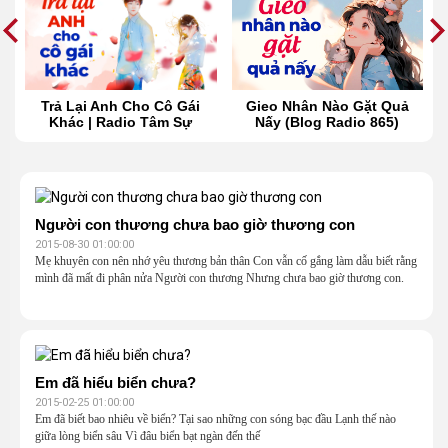
t
Trả Lại Anh Cho Cô Gái
Gieo Nhân Nào Gặt Quả
Khác | Radio Tâm Sự
Nấy (Blog Radio 865)
Người con thương chưa bao giờ thương con
2015-08-30 01:00:00
Mẹ khuyên con nên nhớ yêu thương bản thân Con vẫn cố gắng làm dẫu biết rằng
mình đã mất đi phân nửa Người con thương Nhưng chưa bao giờ thương con.
Em đã hiểu biển chưa?
2015-02-25 01:00:00
Em đã biết bao nhiêu về biển? Tại sao những con sóng bạc đầu Lạnh thế nào
giữa lòng biển sâu Vì đâu biển bạt ngàn đến thế