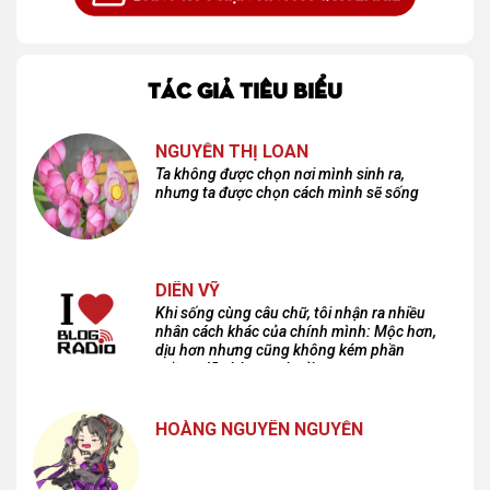
TÁC GIẢ TIÊU BIỂU
NGUYỄN THỊ LOAN
Ta không được chọn nơi mình sinh ra,
nhưng ta được chọn cách mình sẽ sống
DIÊN VỸ
Khi sống cùng câu chữ, tôi nhận ra nhiều
nhân cách khác của chính mình: Mộc hơn,
dịu hơn nhưng cũng không kém phần
cuồng dã và hoang hoải...
HOÀNG NGUYÊN NGUYỄN