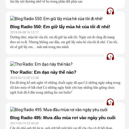
ôm lấy nỗi thương nhớ về họ trong phần đời phía sau
Blog Radio 550: Em giữ lấy mùa hè của tôi đi nhé!
2018-06-08 16:12:17
Dường như, mùa hè của tôi, em đã giữ lại mất rồi. Ngày em đi cũng đã mang
theo nó ra đi. Nhưng không sao đâu, em giữ lấy mùa hè của tôi đi nhé. Còn tôi,
tôi sẽ giữ lấy em… mãi mãi trong tim mình.
Thơ Radio: Em dạo này thế nào?
2018-02-12 05:12:48
Em đã từng kể anh nghe về những chuỗi ngày đã qua Có những ngày nắng trong
rồi kéo mưa về bất chợt Có những ngày bình yên hay những bão giông chưa
ngớt Anh đã ở đâu trong những lúc em buồn?
Blog Radio 495: Mưa đầu mùa rơi vào ngày yêu cuối
2017-05-19 22:00:00
Cây dù nhỏ anh thì lại to, anh ướt hết một bên vai để che cho cô đi hết đoạn