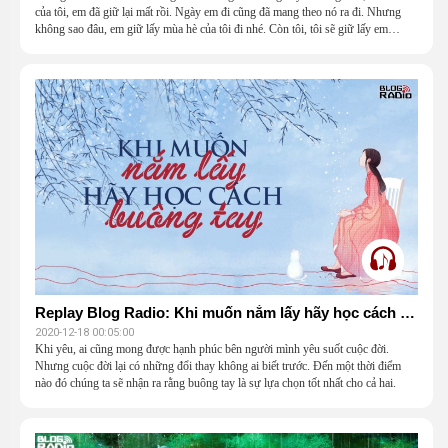
của tôi, em đã giữ lại mất rồi. Ngày em đi cũng đã mang theo nó ra đi. Nhưng
không sao đâu, em giữ lấy mùa hè của tôi đi nhé. Còn tôi, tôi sẽ giữ lấy em…
mãi mãi trong tim mình.
Replay Blog Radio: Khi muốn nắm lấy hãy học cách buông tay
2020-12-18 00:05:00
Khi yêu, ai cũng mong được hạnh phúc bên người mình yêu suốt cuộc đời.
Nhưng cuộc đời lại có những đổi thay không ai biết trước. Đến một thời điểm
nào đó chúng ta sẽ nhận ra rằng buông tay là sự lựa chọn tốt nhất cho cả hai.