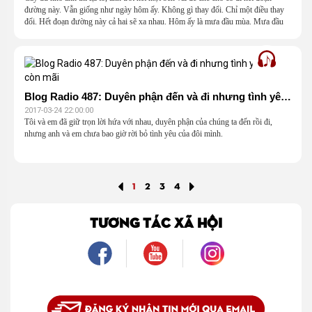
đường này. Vẫn giống như ngày hôm ấy. Không gì thay đổi. Chỉ một điều thay
đổi. Hết đoạn đường này cả hai sẽ xa nhau. Hôm ấy là mưa đầu mùa. Mưa đầu
mùa rơi vào ngày yêu cuối, của cô, và cũng là của anh
Blog Radio 487: Duyên phận đến và đi nhưng tình yêu thì còn mãi
2017-03-24 22:00:00
Tôi và em đã giữ trọn lời hứa với nhau, duyên phận của chúng ta đến rồi đi,
nhưng anh và em chưa bao giờ rời bỏ tình yêu của đôi mình.
1
2
3
4
TƯƠNG TÁC XÃ HỘI