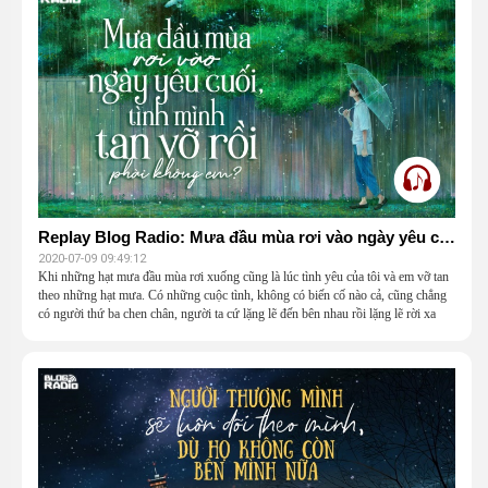
Replay Blog Radio: Mưa đầu mùa rơi vào ngày yêu cuối, tình mình tan vỡ rồi phải không em?
2020-07-09 09:49:12
Khi những hạt mưa đầu mùa rơi xuống cũng là lúc tình yêu của tôi và em vỡ tan
theo những hạt mưa. Có những cuộc tình, không có biến cố nào cả, cũng chẳng
có người thứ ba chen chân, người ta cứ lặng lẽ đến bên nhau rồi lặng lẽ rời xa
nhau. Chỉ là chúng ta yêu nhau xong rồi.