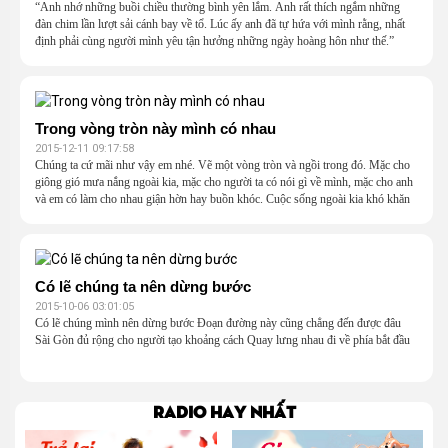
“Anh nhớ những buồi chiều thường bình yên lắm. Anh rất thích ngắm những
đàn chim lần lượt sải cánh bay về tổ. Lúc ấy anh đã tự hứa với mình rằng, nhất
định phải cùng người mình yêu tận hưởng những ngày hoàng hôn như thế.”
Trong vòng tròn này mình có nhau
2015-12-11 09:17:58
Chúng ta cứ mãi như vậy em nhé. Vẽ một vòng tròn và ngồi trong đó. Mặc cho
giông gió mưa nắng ngoài kia, mặc cho người ta có nói gì về mình, mặc cho anh
và em có làm cho nhau giận hờn hay buồn khóc. Cuộc sống ngoài kia khó khăn
lắm, và trong vòng tròn này, mình có nhau rồi, thì không sao đâu em nhỉ?
Có lẽ chúng ta nên dừng bước
2015-10-06 03:01:05
Có lẽ chúng mình nên dừng bước Đoạn đường này cũng chẳng đến được đâu
Sài Gòn đủ rộng cho người tạo khoảng cách Quay lưng nhau đi về phía bắt đầu
Radio hay nhất