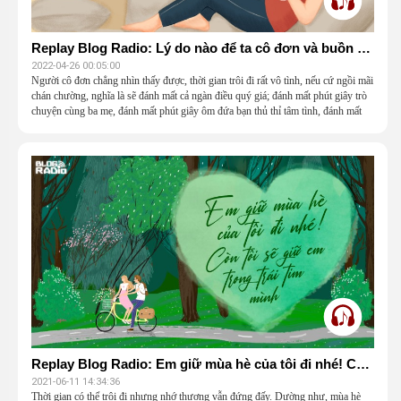
Replay Blog Radio: Lý do nào để ta cô đơn và buồn chán?
2022-04-26 00:05:00
Người cô đơn chẳng nhìn thấy được, thời gian trôi đi rất vô tình, nếu cứ ngồi mãi
chán chường, nghĩa là sẽ đánh mất cả ngàn điều quý giá; đánh mất phút giây trò
chuyện cùng ba mẹ, đánh mất phút giây ôm đứa bạn thủ thỉ tâm tình, đánh mất
cách nhìn, cách sống; đánh mất ước ao khát vọng; và có thể một ngày, đánh mất
chính trái tim.
Replay Blog Radio: Em giữ mùa hè của tôi đi nhé! Còn tôi sẽ giữ em trong trái tim mình
2021-06-11 14:34:36
Thời gian có thể trôi đi nhưng nhớ thương vẫn đứng đấy. Dường như, mùa hè