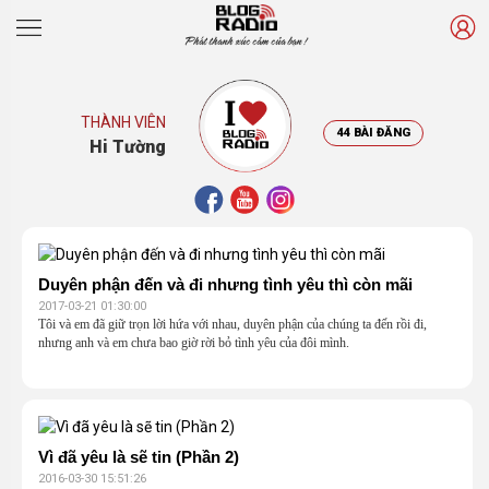
Phát thanh xúc cảm của bạn !
THÀNH VIÊN
44 BÀI ĐĂNG
Hi Tường
Duyên phận đến và đi nhưng tình yêu thì còn mãi
2017-03-21 01:30:00
Tôi và em đã giữ trọn lời hứa với nhau, duyên phận của chúng ta đến rồi đi,
nhưng anh và em chưa bao giờ rời bỏ tình yêu của đôi mình.
Vì đã yêu là sẽ tin (Phần 2)
2016-03-30 15:51:26