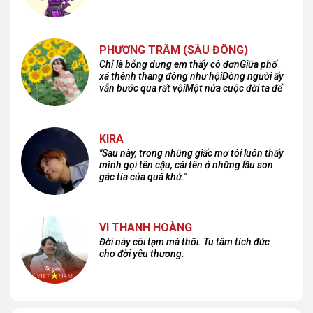
PHƯƠNG TRÂM (SẦU ĐÔNG)
Chỉ là bỗng dưng em thấy cô đơnGiữa phố
xá thênh thang đông như hộiDòng người ấy
vẫn bước qua rất vộiMột nửa cuộc đời ta để
lại nơi đâu?
KIRA
"Sau này, trong những giấc mơ tôi luôn thấy
mình gọi tên cậu, cái tên ở những lầu son
gác tía của quá khứ."
VI THANH HOÀNG
Đời này cõi tạm mà thôi. Tu tâm tích đức
cho đời yêu thương.