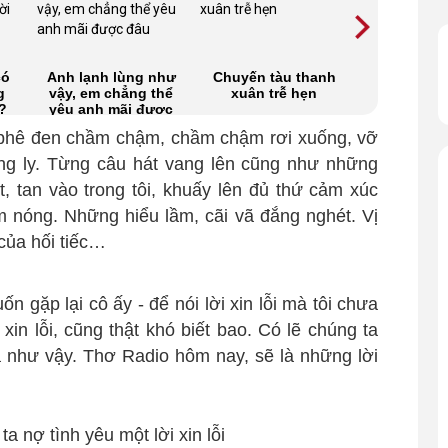
có
Anh lạnh lùng như
Chuyến tàu thanh
Mùa bao k
g
vậy, em chẳng thể
xuân trễ hẹn
mình nhớ
?
yêu anh mãi được
đâu
à phê đen chầm chậm, chầm chậm rơi xuống, vỡ
ong ly. Từng câu hát vang lên cũng như những
t, tan vào trong tôi, khuấy lên đủ thứ cảm xúc
 nóng. Những hiểu lầm, cãi vã đắng nghét. Vị
của hối tiếc…
ốn gặp lại cô ấy - để nói lời xin lỗi mà tôi chưa
 xin lỗi, cũng thật khó biết bao. Có lẽ chúng ta
ra như vậy. Thơ Radio hôm nay, sẽ là những lời