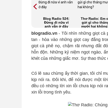
Gửi con người con
Blog Radio 524:
Thơ Radio: Em 
riêng của chồng
Đừng đi nữa vì
gửi gì cho thán
mẹ
anh vẫn ở đây
mười hai không
blogradio.vn
- Tôi nhìn những giọt c
tan - hòa vào những giọt cay đắng tr
giọt cà phê nọ, chậm rãi nhưng đắt đó
hỗn độn. Những kỷ niệm ngọt ngào, ấm
khét của những giấc mơ. Sự thao thức 
Có lẽ sau chừng ấy thời gian, tôi chỉ mu
kịp nói ra. Đôi khi, để nói được một lời
đều có những lời xin lỗi chưa kịp nói 
xin lỗi trong tình yêu.