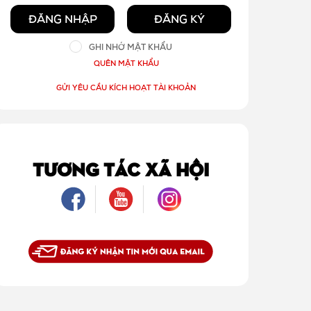
ĐĂNG NHẬP
ĐĂNG KÝ
GHI NHỚ MẬT KHẨU
QUÊN MẬT KHẨU
GỬI YÊU CẦU KÍCH HOẠT TÀI KHOẢN
TƯƠNG TÁC XÃ HỘI