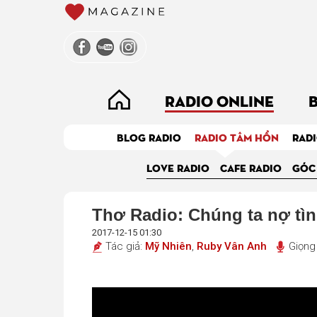
RADIO ONLINE
BLOG RADIO
RADIO TÂM HỒN
RADI
LOVE RADIO
CAFE RADIO
GÓC
Thơ Radio: Chúng ta nợ tình
2017-12-15 01:30
Tác giả:
Mỹ Nhiên
,
Ruby Vân Anh
Giọng