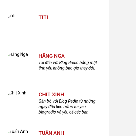
TITI
HẰNG NGA
Tôi đến với Blog Radio bằng một
tình yêu không bao giờ thay đổi.
CHIT XINH
Gắn bó với Blog Radio từ những
ngày đầu tiên bởi vì tôi yêu
blogradio và yêu cả các bạn
thính giả đã gắn bó và xây dựng
nên chương trình phát thanh xúc
cảm này!Cám ơn các bạn rất
TUẤN ANH
nhiều!