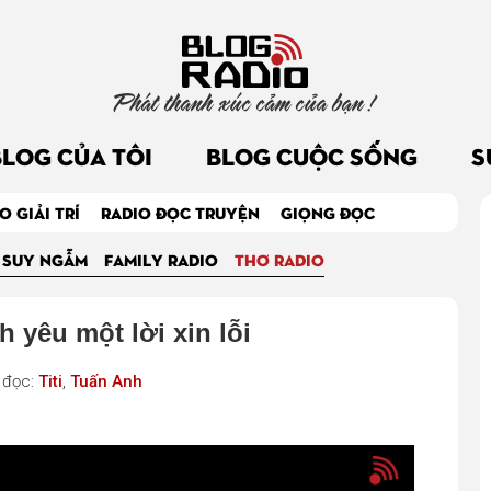
Phát thanh xúc cảm của bạn !
BLOG CỦA TÔI
BLOG CUỘC SỐNG
S
O GIẢI TRÍ
RADIO ĐỌC TRUYỆN
GIỌNG ĐỌC
 SUY NGẪM
FAMILY RADIO
THƠ RADIO
 yêu một lời xin lỗi
 đọc:
Titi
,
Tuấn Anh