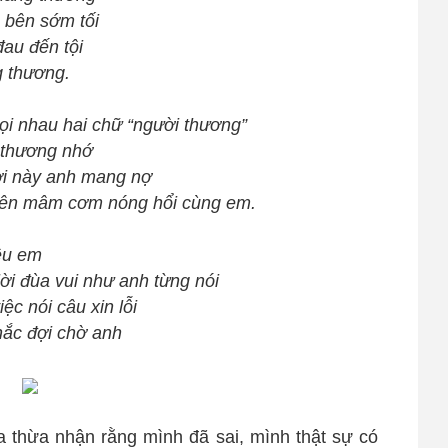
 bên sớm tối
au đến tội
ng thương.
gọi nhau hai chữ “người thương”
 thương nhớ
ời này anh mang nợ
 bên mâm cơm nóng hổi cùng em.
yêu em
ời đùa vui như anh từng nói
c nói câu xin lỗi
hắc đợi chờ anh
 ta thừa nhận rằng mình đã sai, mình thật sự có