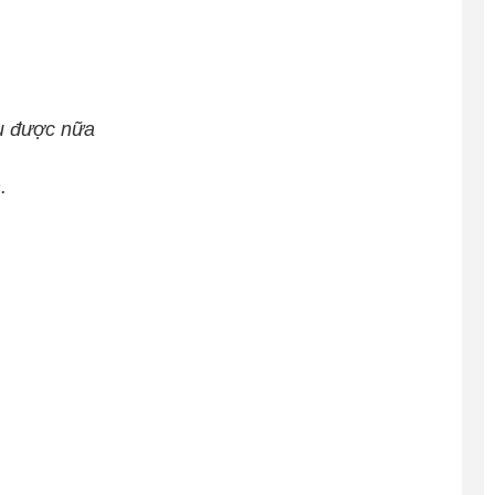
u được nữa
.