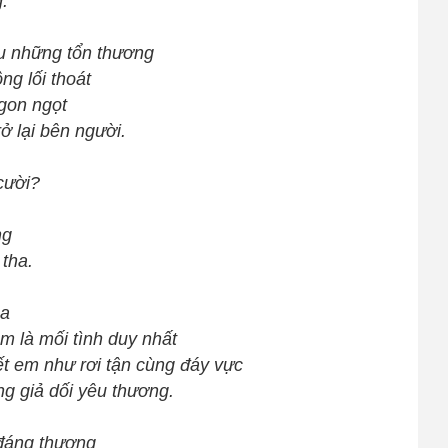
.
̣u những tổn thương
g lối thoát
gon ngọt
ở lại bên người.
cười?
ng
 tha.
ba
m là mối tình duy nhất
t em như rơi tận cùng đáy vực
ng giả dối yêu thương.
t đáng thương