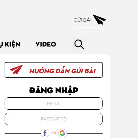
GỬI BÀI
Ự KIỆN
VIDEO
HƯỚNG DẪN GỬI BÀI
Đăng nhập
OR