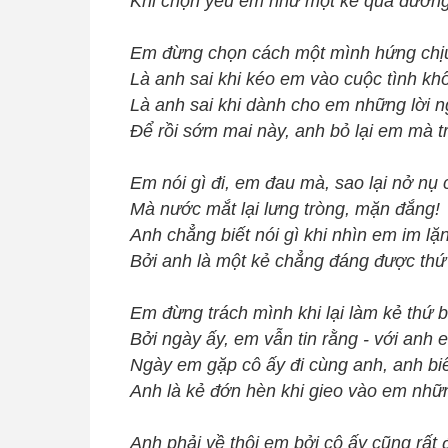
Khi chọn yêu em như một kẻ qua đường
Em đừng chọn cách một mình hứng chi
Là anh sai khi kéo em vào cuộc tình khôn
Là anh sai khi dành cho em những lời n
Để rồi sớm mai này, anh bỏ lại em mà tr
Em nói gì đi, em đau mà, sao lại nở nụ 
Mà nước mắt lại lưng tròng, mặn đắng!
Anh chẳng biết nói gì khi nhìn em im lặ
Bởi anh là một kẻ chẳng đáng được thứ
Em đừng trách mình khi lại làm kẻ thứ 
Bởi ngày ấy, em vẫn tin rằng - với anh e
Ngày em gặp cô ấy đi cùng anh, anh biế
Anh là kẻ đớn hèn khi gieo vào em nhữ
Anh phải về thôi em bởi cô ấy cũng rấ