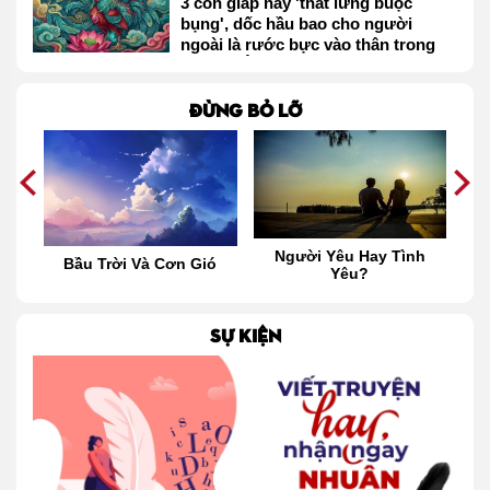
3 con giáp này 'thắt lưng buộc
bụng', dốc hầu bao cho người
ngoài là rước bực vào thân trong
tháng 2 Âm lịch
Đừng bỏ lỡ
au
Người Yêu Hay Tình
Bầu Trời Và Cơn Gió
Yêu?
H
Đ
SỰ KIỆN