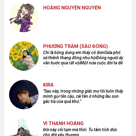
HOÀNG NGUYÊN NGUYỄN
PHƯƠNG TRÂM (SẦU ĐÔNG)
Chỉ là bỗng dưng em thấy cô đơnGiữa phố
xá thênh thang đông như hộiDòng người ấy
vẫn bước qua rất vộiMột nửa cuộc đời ta để
lại nơi đâu?
KIRA
"Sau này, trong những giấc mơ tôi luôn thấy
mình gọi tên cậu, cái tên ở những lầu son
gác tía của quá khứ."
VI THANH HOÀNG
Đời này cõi tạm mà thôi. Tu tâm tích đức
cho đời yêu thương.