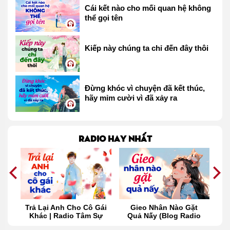
Cái kết nào cho mối quan hệ không
thể gọi tên
Kiếp này chúng ta chỉ đến đây thôi
Đừng khóc vì chuyện đã kết thúc,
hãy mỉm cười vì đã xảy ra
Radio hay nhất
ọn
Trả Lại Anh Cho Cô Gái
Gieo Nhân Nào Gặt
ta
Khác | Radio Tâm Sự
Quả Nấy (Blog Radio
M
865)