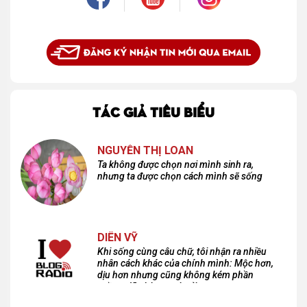
TÁC GIẢ TIÊU BIỂU
NGUYỄN THỊ LOAN
Ta không được chọn nơi mình sinh ra,
nhưng ta được chọn cách mình sẽ sống
DIÊN VỸ
Khi sống cùng câu chữ, tôi nhận ra nhiều
nhân cách khác của chính mình: Mộc hơn,
dịu hơn nhưng cũng không kém phần
cuồng dã và hoang hoải...