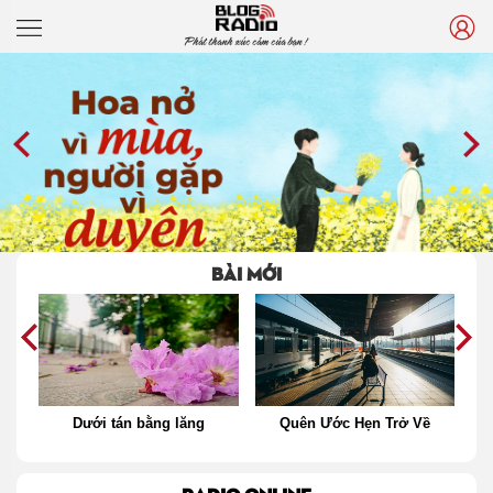
Phát thanh xúc cảm của bạn !
BÀI MỚI
Dưới tán bằng lăng
Quên Ước Hẹn Trở Về
Th