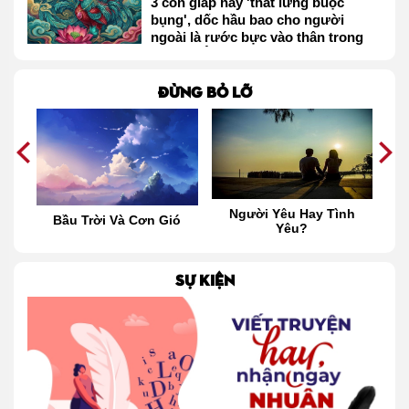
3 con giáp này 'thắt lưng buộc
bụng', dốc hầu bao cho người
ngoài là rước bực vào thân trong
tháng 2 Âm lịch
Đừng bỏ lỡ
Người Yêu Hay Tình
Vượt Qua Áp Lực:
Và Cơn Gió
Yêu?
Hành Trình Tìm Kiế
Định Hướng Trong Đ
SỰ KIỆN