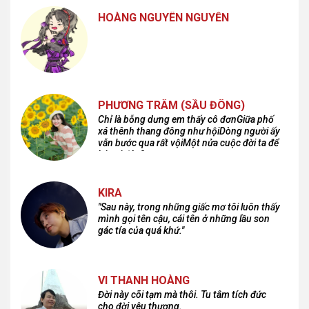
HOÀNG NGUYÊN NGUYỄN
PHƯƠNG TRÂM (SẦU ĐÔNG)
Chỉ là bỗng dưng em thấy cô đơnGiữa phố
xá thênh thang đông như hộiDòng người ấy
vẫn bước qua rất vộiMột nửa cuộc đời ta để
lại nơi đâu?
KIRA
"Sau này, trong những giấc mơ tôi luôn thấy
mình gọi tên cậu, cái tên ở những lầu son
gác tía của quá khứ."
VI THANH HOÀNG
Đời này cõi tạm mà thôi. Tu tâm tích đức
cho đời yêu thương.