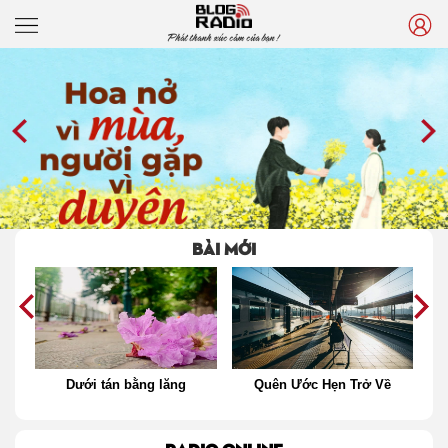
Phát thanh xúc cảm của bạn !
BÀI MỚI
Quên Ước Hẹn Trở Về
Thế giới song song của tuổi
17