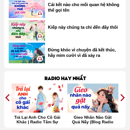
Cái kết nào cho mối quan hệ không
thể gọi tên
Kiếp này chúng ta chỉ đến đây thôi
Đừng khóc vì chuyện đã kết thúc,
hãy mỉm cười vì đã xảy ra
Radio hay nhất
 Cô Gái
Gieo Nhân Nào Gặt
Thấu Hiểu Trái Tim
Tâm Sự
Quả Nấy (Blog Radio
Mình (Blog Radio 864)
865)