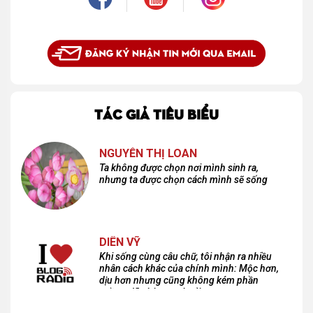
TÁC GIẢ TIÊU BIỂU
NGUYỄN THỊ LOAN
Ta không được chọn nơi mình sinh ra,
nhưng ta được chọn cách mình sẽ sống
DIÊN VỸ
Khi sống cùng câu chữ, tôi nhận ra nhiều
nhân cách khác của chính mình: Mộc hơn,
dịu hơn nhưng cũng không kém phần
cuồng dã và hoang hoải...