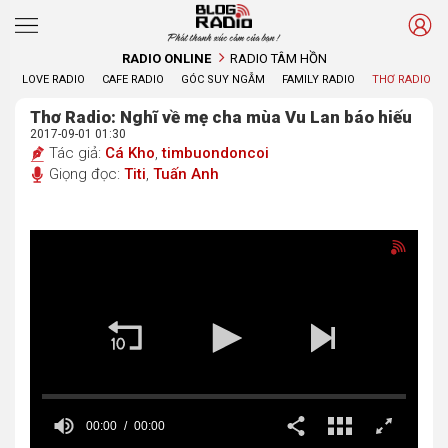
Phát thanh xúc cảm của bạn !
RADIO ONLINE
RADIO TÂM HỒN
LOVE RADIO
CAFE RADIO
GÓC SUY NGẪM
FAMILY RADIO
THƠ RADIO
Thơ Radio: Nghĩ về mẹ cha mùa Vu Lan báo hiếu
2017-09-01 01:30
Tác giả:
Cá Kho
,
timbuondoncoi
Giọng đọc:
Titi
,
Tuấn Anh
00:00
00:00