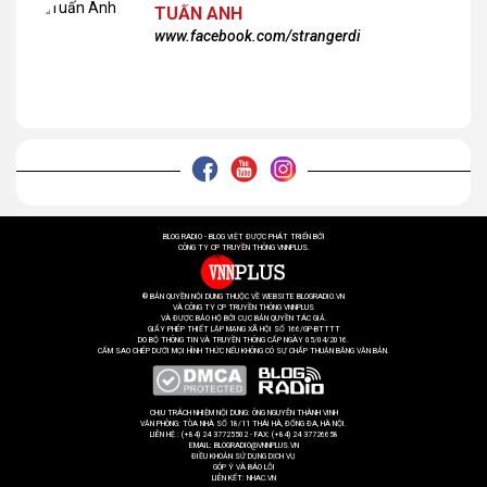
TUẤN ANH
www.facebook.com/strangerdi
BLOG RADIO - BLOG VIỆT ĐƯỢC PHÁT TRIỂN BỞI
CÔNG TY CP TRUYỀN THÔNG VNNPLUS.
® BẢN QUYỀN NỘI DUNG THUỘC VỀ WEBSITE BLOGRADIO.VN
VÀ CÔNG TY CP TRUYỀN THÔNG VNNPLUS
VÀ ĐƯỢC BẢO HỘ BỞI CỤC BẢN QUYỀN TÁC GIẢ.
GIẤY PHÉP THIẾT LẬP MẠNG XÃ HỘI SỐ 166/GP-BTTTT
DO BỘ THÔNG TIN VÀ TRUYỀN THÔNG CẤP NGÀY 05/04/2016.
CẤM SAO CHÉP DƯỚI MỌI HÌNH THỨC NẾU KHÔNG CÓ SỰ CHẤP THUẬN BẰNG VĂN BẢN.
CHỊU TRÁCH NHIỆM NỘI DUNG: ÔNG NGUYỄN THÀNH VINH
VĂN PHÒNG: TÒA NHÀ SỐ 18/11 THÁI HÀ, ĐỐNG ĐA, HÀ NỘI.
LIÊN HỆ : (+84) 24 37725502 - FAX: (+84) 24 37726658
EMAIL: BLOGRADIO@VNNPLUS.VN
ĐIỀU KHOẢN SỬ DỤNG DỊCH VỤ
GÓP Ý VÀ BÁO LỖI
LIÊN KẾT:
NHAC.VN