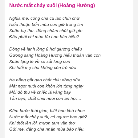
Nước mắt chảy xuôi (Hoàng Hường)
Nghĩa mẹ, công cha cù lao chín chữ
Hiếu thuận bốn mùa con giữ trong tim
Xuân-hạ-thu- đông chăm chút giữ gìn
Đâu phải chỉ mùa Vu Lan báo hiếu?
Đông về lạnh lòng ủ hơi giường chiếu
Gương sáng Hoàng Hương hiếu thuận vẫn còn
Xuân lặng lẽ về se sắt lòng con
Khi tuổi mẹ cha không còn trẻ nữa
Hạ nắng gắt gao chắt chiu dòng sữa
Mát ngọt nuôi con khôn lớn từng ngày
Mỗi độ thu về chiếc lá vàng bay
Tằn tiện, chắt chiu nuôi con ăn học...
Đếm bước thời gian, biết bao khó nhọc
Nước mắt chảy xuôi, có ngược bao giờ?
Khi thốt lên lời, mượn tạm vần thơ
Gửi mẹ, dâng cha nhân mùa báo hiếu.