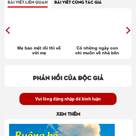
BÀI VIẾT LIÊN QUAN
BÀI VIẾT CÙNG TÁC GIẢ
i
Mẹ bảo mệt rồi thì về
Có những ngày con
với mẹ
chỉ muốn về nhà bên
m
mẹ
Phản hồi của độc giả
Vui lòng đăng nhập để bình luận
Xem thêm