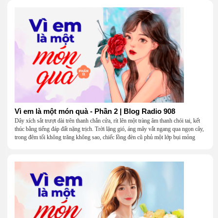
Vì em là một món quà - Phần 2 | Blog Radio 908
Dây xích sắt trượt dài trên thanh chắn cửa, rít lên một tràng âm thanh chói tai, kết
thúc bằng tiếng đáp đất nặng trịch. Trời lặng gió, áng mây vắt ngang qua ngọn cây,
trong đêm tối không trăng không sao, chiếc lồng đèn cũ phủ một lớp bụi mỏng