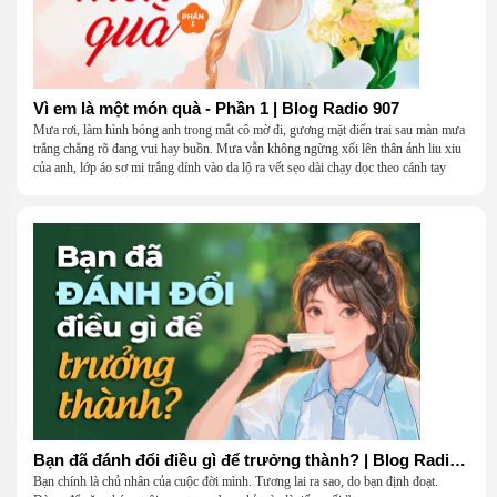
Vì em là một món quà - Phần 1 | Blog Radio 907
Mưa rơi, làm hình bóng anh trong mắt cô mờ đi, gương mặt điển trai sau màn mưa
trắng chẳng rõ đang vui hay buồn. Mưa vẫn không ngừng xối lên thân ảnh liu xiu
của anh, lớp áo sơ mi trắng dính vào da lộ ra vết sẹo dài chạy dọc theo cánh tay
khẳng khiu.
Bạn đã đánh đổi điều gì để trưởng thành? | Blog Radio 906
Bạn chính là chủ nhân của cuộc đời mình. Tương lai ra sao, do bạn định đoạt.