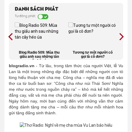
Danh sách phát
Tự động phát
chỉ
Blog Radio 509: Mùa thu
Tương tư một người có
Thơ
mẹ
giấu anh sau những tán
gọi là cô đơn?
tì
cây héo úa
blogradio.vn
- Từ lâu, trong tâm thức của người Việt, lễ Vu
Lan là một trong những dịp đặc biệt để những người con tỏ
lòng hiếu thuận với cha mẹ. Công cha – nghĩa mẹ đã đi vào
thơ ca từ buổi ban sơ: “Công cha như núi Thái Sơn/ Nghĩa
mẹ như nước trong nguồn chảy ra” – khó mà kể hết những
đắng cay, vất vả mà mẹ cha phải chịu để nuôi ta nên người.
Ngày hôm nay, mời bạn cùng đến với những vần thơ cảm
động dành tặng mẹ cha – mỗi câu thơ như mỗi nhành hoa
gửi tặng đấng sinh thành.