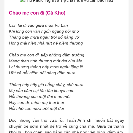
Chào mẹ con đi (Cá Kho)
Con lại đi vào giữa mùa Vu Lan
Khi lòng con vẫn ngổn ngang nỗi nhớ
Tháng bảy mưa ngâu trời đổ nắng vỡ
Hong mái hiên nhà nứt nẻ niềm thương
Chào mẹ con đi, tiếp những dặm trường
Mang theo tình thương một đời của Mẹ
Lại thương tháng bảy mưa ngâu lặng lẽ
Ướt cả nỗi niềm dãi nắng dầm mưa
Tháng bảy bây giờ nắng cháy, chờ mưa
Mẹ vẫn cặm cụi tảo tần khuya sớm
Nỗi thương con một đời mòn mỏi
Nay con đi, mình mẹ thui thủi
Nỗi nhớ con mưa ướt một đời
Đọc những vần thơ vừa rồi, Tuấn Anh chỉ muốn bắt ngay
chuyến xe sớm nhất để trở về cùng cha mẹ. Giữa thị thành
khói bụi bon chen, sao bằng căn nhà nhỏ yên bình, đầm ấm.