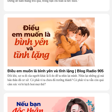
Đừng để năm tháng trôi qua, trong bạn chỉ toàn là tiếc nuối.”
Điều em muốn là bình yên và tĩnh lặng | Blog Radio 905
Đôi khi, sự ra đi của người khác là lí do để ta nhìn lại mình. Nhìn lại những gì mà
bản thân đã cư xử. Có phải vì ta chưa đủ trưởng thành? Có phải vì ta vẫn còn quá
cảm xúc và bi kịch hoá mọi thứ?