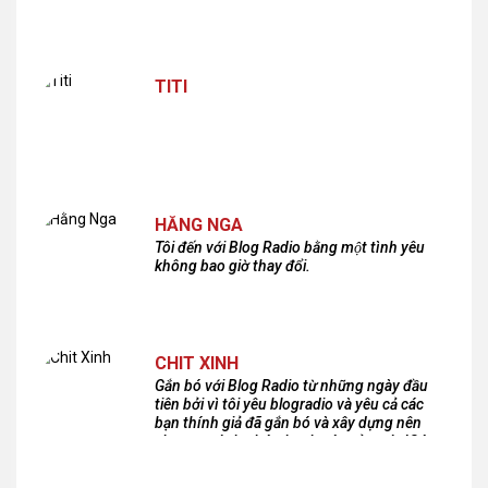
TITI
HẰNG NGA
Tôi đến với Blog Radio bằng một tình yêu
không bao giờ thay đổi.
CHIT XINH
Gắn bó với Blog Radio từ những ngày đầu
tiên bởi vì tôi yêu blogradio và yêu cả các
bạn thính giả đã gắn bó và xây dựng nên
chương trình phát thanh xúc cảm này!Cám
ơn các bạn rất nhiều!