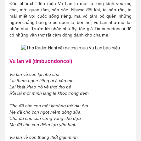
Đâu phải chỉ đến mùa Vu Lan ta mới tỏ lòng kính yêu mẹ
cha, mới quan tâm, săn sóc. Nhưng đôi khi, ta bận rộn, ta
mải miết với cuộc sống riêng, mà vô tâm bỏ quên những
người chẳng bao giờ bỏ quên ta, bởi thế, Vu Lan như một lời
nhắc nhủ. Trước lời nhắc nhủ ấy, tác giả Timbuondoncoi đã
có những vần thơ rất cảm động dành cho cha mẹ.
Vu lan về (timbuondoncoi)
Vu lan về con lại nhớ cha
Lại thèm nghe tiếng ơi à của mẹ
Lại khát khao trở về thời thơ bé
Rồi lại một mình lặng lẽ khóc trong đêm
Cha đã cho con một khoảng trời dịu êm
Mẹ đã cho con ngọt mềm dòng sữa
Cha đã cho con vững vàng chỗ dựa
Mẹ đã cho con điểm tựa yên bình
Vu lan về con thảng thốt giật mình