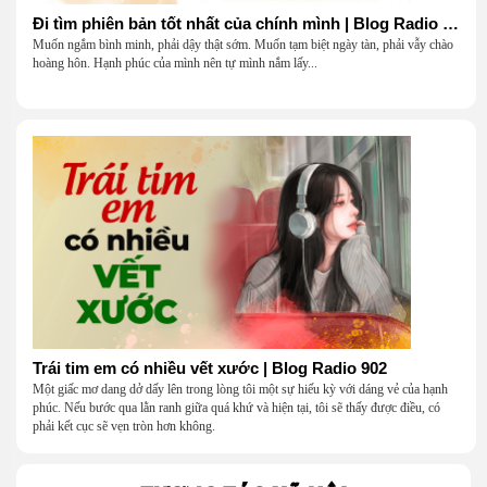
Đi tìm phiên bản tốt nhất của chính mình | Blog Radio 903
Muốn ngắm bình minh, phải dậy thật sớm. Muốn tạm biệt ngày tàn, phải vẫy chào
hoàng hôn. Hạnh phúc của mình nên tự mình nắm lấy...
Trái tim em có nhiều vết xước | Blog Radio 902
Một giấc mơ dang dở dấy lên trong lòng tôi một sự hiếu kỳ với dáng vẻ của hạnh
phúc. Nếu bước qua lằn ranh giữa quá khứ và hiện tại, tôi sẽ thấy được điều, có
phải kết cục sẽ vẹn tròn hơn không.