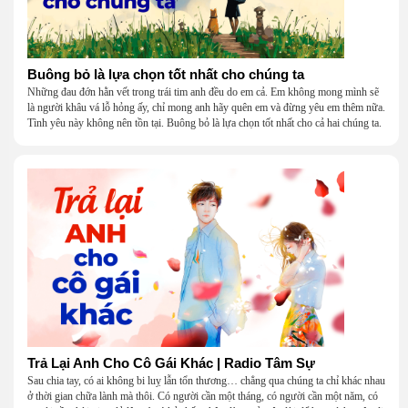
Buông bỏ là lựa chọn tốt nhất cho chúng ta
Những đau đớn hằn vết trong trái tim anh đều do em cả. Em không mong mình sẽ
là người khâu vá lỗ hỏng ấy, chỉ mong anh hãy quên em và đừng yêu em thêm nữa.
Tình yêu này không nên tồn tại. Buông bỏ là lựa chọn tốt nhất cho cả hai chúng ta.
Trả Lại Anh Cho Cô Gái Khác | Radio Tâm Sự
Sau chia tay, có ai không bi luỵ lẫn tổn thương… chẳng qua chúng ta chỉ khác nhau
ở thời gian chữa lành mà thôi. Có người cần một tháng, có người cần một năm, có