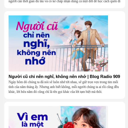
người cần thời gian đủ lâu và có kẻ chấp nhận dùng cả một đời để học cách quên đi
một người.
Người cũ chỉ nên nghĩ, không nên nhớ | Blog Radio 909
Ngày hôm đó chúng ta đã nói sẽ luôn nhớ tới nhau, sẽ giữ trọn vẹn trong tim mối
tình của năm tháng ấy. Nhưng anh biết không, mỗi người chúng ta ai rồi cũng đều
khác, lời hứa năm đó cũng chỉ là tên gọi khác của lời tạm biệt mà thôi.