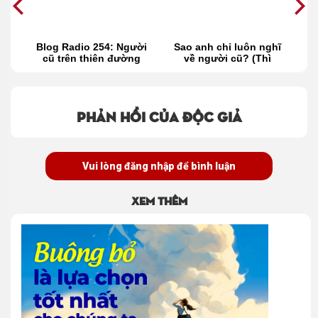
i
Blog Radio 254: Người
Sao anh chỉ luôn nghĩ
ời
cũ trên thiên đường
về người cũ? (Thì
thầm 435
Phản hồi của độc giả
Vui lòng đăng nhập để bình luận
Xem thêm