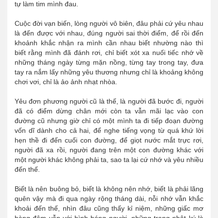
tự làm tim mình đau.
Cuộc đời vạn biến, lòng người vô biên, đâu phải cứ yêu nhau
là đến được với nhau, đúng người sai thời điểm, để rồi đến
khoảnh khắc nhận ra mình cần nhau biết nhường nào thì
biết rằng mình đã đánh rơi, chỉ biết xót xa nuối tiếc nhớ về
những tháng ngày từng mặn nồng, từng tay trong tay, đưa
tay ra nắm lấy những yêu thương nhưng chỉ là khoảng không
chơi vơi, chỉ là ảo ảnh nhạt nhòa.
Yêu đơn phương người cũ là thế, là người đã bước đi, người
đã có điểm dừng chân mới còn ta vẫn mãi lạc vào con
đường cũ nhưng giờ chỉ có một mình ta đi tiếp đoạn đường
vốn dĩ dành cho cả hai, để nghe tiếng vọng từ quá khứ lời
hẹn thề đi đến cuối con đường, để giọt nước mắt trực rơi,
người đã xa rồi, người đang trên một con đường khác với
một người khác không phải ta, sao ta lại cứ nhớ và yêu nhiều
đến thế.
Biết là nên buông bỏ, biết là không nên nhớ, biết là phải lãng
quên vậy mà đi qua ngày rộng tháng dài, nỗi nhớ vẫn khắc
khoải đến thế, nhìn đâu cũng thấy kỉ niệm, những giấc mơ
hàng đêm vẫn với hình bóng người, những trang nhật ký là