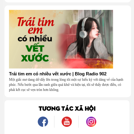
Trái tim em có nhiều vết xước | Blog Radio 902
Một giấc mơ dang dở dấy lên trong lòng tôi một sự hiếu kỳ với dáng vẻ của hạnh
phúc. Nếu bước qua lằn ranh giữa quá khứ và hiện tại, tôi sẽ thấy được điều, có
phải kết cục sẽ vẹn tròn hơn không.
TƯƠNG TÁC XÃ HỘI