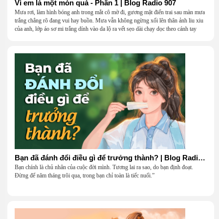
Vì em là một món quà - Phần 1 | Blog Radio 907
Mưa rơi, làm hình bóng anh trong mắt cô mờ đi, gương mặt điển trai sau màn mưa
trắng chẳng rõ đang vui hay buồn. Mưa vẫn không ngừng xối lên thân ảnh liu xiu
của anh, lớp áo sơ mi trắng dính vào da lộ ra vết sẹo dài chạy dọc theo cánh tay
khẳng khiu.
Bạn đã đánh đổi điều gì để trưởng thành? | Blog Radio 906
Bạn chính là chủ nhân của cuộc đời mình. Tương lai ra sao, do bạn định đoạt.
Đừng để năm tháng trôi qua, trong bạn chỉ toàn là tiếc nuối.”