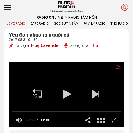
Phát thanh xúc cảm của bạn !
RADIO ONLINE
RADIO TÂM HỒN
LOVE RADIO
CAFE RADIO
GÓC SUY NGẪM
FAMILY RADIO
THƠ RADIO
Yêu đơn phương người cũ
2017-08-31 01:30
Tác giả:
Huệ Lavender
Giọng đọc:
Titi
00:00
00:00