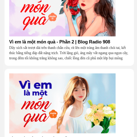
Vì em là một món quà - Phần 2 | Blog Radio 908
Dây xích sắt trượt dài trên thanh chắn cửa, rít lên một tràng âm thanh chói tai, kết
thúc bằng tiếng đáp đất nặng trịch. Trời lặng gió, áng mây vắt ngang qua ngọn cây,
trong đêm tối không trăng không sao, chiếc lồng đèn cũ phủ một lớp bụi mỏng