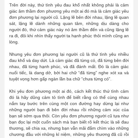
Trên đời này, thứ tình yêu đau khổ nhất không phải là cảm
giác âm thầm đơn phương yêu một ai đó mà là cảm giác yêu
đơn phương lại người cũ. Lặng lẽ bên đời nhau, lặng lẽ quan
sát, lặng lẽ dành những quan tâm, những dịu dàng cho
người đó, thứ cảm giác này nó âm thầm đến và cũng lặng lẽ
ra đi, đôi khi nhìn thấy người ta hạnh phúc thôi mình cũng an
lòng.
Nhưng yêu đơn phương lại người cũ là thứ tình yêu nhiều
đau khổ và day dứt. Là cảm giác đã từng có, đã từng bên đời
nhau, đã từng hạnh phúc, và đã đánh mất. Đó là cảm giác
nuối tiếc, là dang dở, bởi hai chữ “đã từng” nghe xót xa và
tuyệt vọng hơn gấp ngàn lần ba chữ “chưa từng có”.
Khi yêu đơn phương một ai đó, cách kết thúc thứ tình cảm
đó là hãy dũng cảm tỏ tình để biết rằng có thể cùng nhau
nắm tay bước trên cùng một con đường hay dừng lại như
những người bạn đi bên đời nhau rồi những cảm xúc của
bạn sẽ sớm qua thôi. Còn yêu đơn phương người cũ tựa như
bạn đọc lại một cuốn sách mà bạn biết rõ kết thúc là sẽ đau
thương, sẽ chia xa, nhưng bạn vẫn mãi đắm chìm vào những
chương đầu với những kỉ niệm, những yêu thương đã cũ rồi