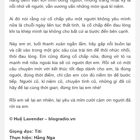
nỗi nhớ về người, vẫn vương vấn những món quà kỉ niệm.
Ai đó nói rằng cứ cố chấp yêu một người không yêu mình
nữa là chuỗi ngày liên tục thất tình, là cố chấp đến đau lòng
khi ta khép mình lại không cho bất cứ ai bước đến bên cạnh.
Này em ơi, tuổi thanh xuân ngắn lắm, hãy gấp nỗi buồn lại
và cất vào trong một góc sâu của trái tim để thôi nhức nhối,
thôi đau lòng. Em cũng đừng cố chấp nữa, đừng vờ tỏ ra
mạnh mẽ nữa ngoài kia sẽ có người đợi em. Rồi sẽ có một
câu chuyện mới với kết thúc tốt đẹp dành cho em, là đúng
người, đúng thời điểm, chỉ cần em còn đủ niềm tin để bước
tiếp. Người cũ, kỉ niệm cũ, chuyện tình cũ, những gì đã cũ
hãy để lại cùng thời gian, đừng tìm lại em nhé!
Rồi em sẽ lại an nhiên, lại yêu và mỉm cười cảm ơn người đã
rời xa em.
© Huệ Lavender – blogradio.vn
Giọng đọc: Titi
Thực hiện: Hằng Nga