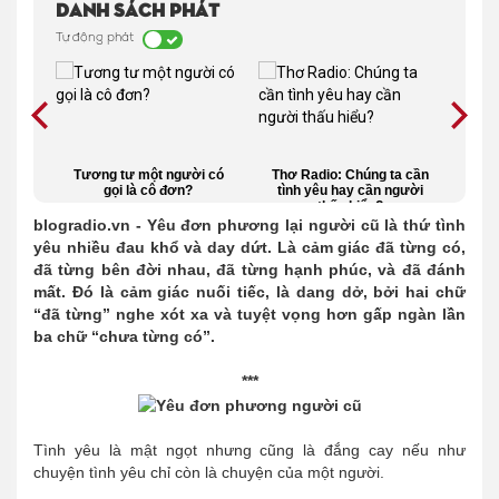
Danh sách phát
Tự động phát
 thu
Tương tư một người có
Thơ Radio: Chúng ta cần
Đừ
 tán
gọi là cô đơn?
tình yêu hay cần người
kh
thấu hiểu?
blogradio.vn - Yêu đơn phương lại người cũ là thứ tình
yêu nhiều đau khổ và day dứt. Là cảm giác đã từng có,
đã từng bên đời nhau, đã từng hạnh phúc, và đã đánh
mất. Đó là cảm giác nuối tiếc, là dang dở, bởi hai chữ
“đã từng” nghe xót xa và tuyệt vọng hơn gấp ngàn lần
ba chữ “chưa từng có”.
***
Tình yêu là mật ngọt nhưng cũng là đắng cay nếu như
chuyện tình yêu chỉ còn là chuyện của một người.