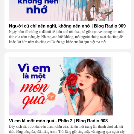
Người cũ chỉ nên nghĩ, không nên nhớ | Blog Radio 909
Ngày hôm đó chúng ta đã nói sẽ luôn nhớ tới nhau, sẽ giữ trọn vẹn trong tim mối
tình của năm tháng ấy. Nhưng anh biết không, mỗi người chúng ta ai rồi cũng đều
khác, lời hứa năm đó cũng chỉ là tên gọi khác của lời tạm biệt mà thôi.
Vì em là một món quà - Phần 2 | Blog Radio 908
Dây xích sắt trượt dài trên thanh chắn cửa, rít lên một tràng âm thanh chói tai, kết
thúc bằng tiếng đáp đất nặng trịch. Trời lặng gió, áng mây vắt ngang qua ngọn cây,