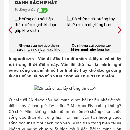
Danh sách phát
Tự động phát
iến
Những câu nói tiếp thêm
Có những cái buông tay
Lan
 em
sức mạnh khi bạn gặp khó
khiến mình nhẹ lòng hơn
khăn
blogradio.vn - Vấn đề đầu tiên dĩ nhiên là lấy ai và ai lấy
rồi trong thời điểm này. Vấn đề thứ hai là mình nghĩ
cuộc sống của mình có hạnh phúc hay khổ đau gì cũng
là của mình, là do mình lựa chọn và chịu trách nhiệm.
Ở cái tuổi 26 được câu hỏi mình được hỏi nhiều nhất ở thời
điểm này là bao giờ lấy chồng? Mình có lấy chồng không?
Có chứ. Mình không thích một mình nên sẽ chẳng chọn cuộc
sống độc thân dù trong hiện tại mình vẫn tận hưởng cuộc
sống độc thân một cách trọn vẹn. Mình trân trọng hiện tại và
không vì người chưa xuất hiện mà ủ dột. Bởi vì mình luôn