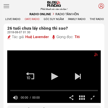
Phát thanh xúc cảm của bạn !
RADIO ONLINE
RADIO TÂM HỒN
LOVE RADIO
CAFE RADIO
GÓC SUY NGẪM
FAMILY RADIO
THƠ RADIO
26 tuổi chưa lấy chồng thì sao?
2018-08-07 01:30
Tác giả:
Huệ Lavender
Giọng đọc:
Titi
00:00
00:00