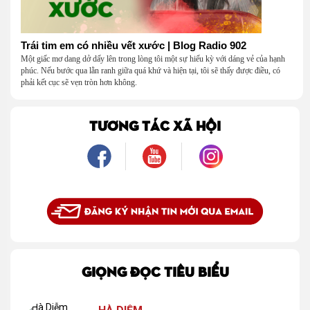
Trái tim em có nhiều vết xước | Blog Radio 902
Một giấc mơ dang dở dấy lên trong lòng tôi một sự hiếu kỳ với dáng vẻ của hạnh
phúc. Nếu bước qua lằn ranh giữa quá khứ và hiện tại, tôi sẽ thấy được điều, có
phải kết cục sẽ vẹn tròn hơn không.
TƯƠNG TÁC XÃ HỘI
GIỌNG ĐỌC TIÊU BIỂU