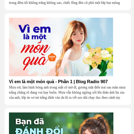
trong đêm tối không trăng không sao, chiếc lồng đèn cũ phủ một lớp bụi mỏng
Vì em là một món quà - Phần 1 | Blog Radio 907
Mưa rơi, làm hình bóng anh trong mắt cô mờ đi, gương mặt điển trai sau màn mưa
trắng chẳng rõ đang vui hay buồn. Mưa vẫn không ngừng xối lên thân ảnh liu xiu
của anh, lớp áo sơ mi trắng dính vào da lộ ra vết sẹo dài chạy dọc theo cánh tay
khẳng khiu.