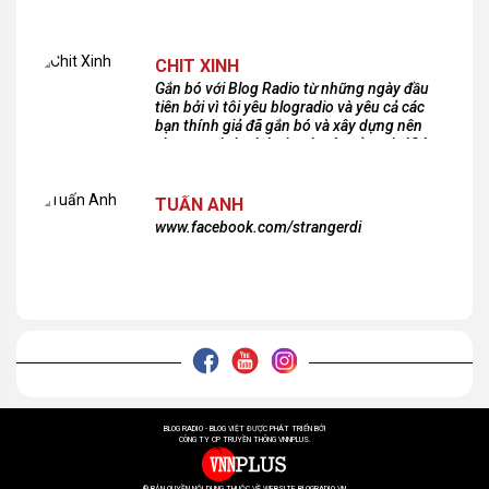
CHIT XINH
Gắn bó với Blog Radio từ những ngày đầu
tiên bởi vì tôi yêu blogradio và yêu cả các
bạn thính giả đã gắn bó và xây dựng nên
chương trình phát thanh xúc cảm này!Cám
ơn các bạn rất nhiều!
TUẤN ANH
www.facebook.com/strangerdi
BLOG RADIO - BLOG VIỆT ĐƯỢC PHÁT TRIỂN BỞI
CÔNG TY CP TRUYỀN THÔNG VNNPLUS.