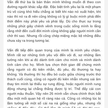
Vấn đề thứ ba là bản thân mình không muốn đi theo con
đường người khác sắp đặt. Đặc biệt tình yêu lại là một phạm
trù vô cùng khó hiểu chẳng ai biết khi nào nó xuất hiện, khi
nào thì nó ra đi nên cũng không có lý gì buộc mình phải đến
thời điểm này phải yêu và phải lấy. Dù cho thực sự trong
những phút giây chênh vênh trong cuộc sống mình lo lắng
rằng nhỡ đến cuối đời mình cũng không gặp người mình cần
chờ thì sao. Nhưng rồi cũng chép miệng mặc kệ những điều
chưa xảy ra trong tương lai.
Vấn đề tiếp đến quan trọng của mình là mình yêu chậm.
Mình rất sợ những tình yêu vội đến vội đi, sợ những lầm
tưởng nên khi ai đó dành tình cảm cho mình và mình dành
tình cảm cho họ. Mình lựa chọn thời gian để chứng minh
rằng người có đủ kiên nhẫn, đủ yêu, đủ thương ta hay
không. Và thường thì họ đều bỏ cuộc giữa chừng trước thử
thách cuối cùng, cũng có người đủ kiên nhẫn nhưng oái ăm
thay tim mình lại thiếu sự rung động, hoặc người mình rung
động nhưng lại chẳng thắng được lý trí. Thế đấy cái con
người mâu thuẫn. Vậy nên 26 mình vẫn chưa chính thức bắt
đầu một mối quan hệ rõ ràng nào cả. Cũng có những lúc bị
lầm tưởng về một số cái na ná giống như yêu, nhưng rồi
chẳng đi đến đâu. Có thể lắm lỡ mình FA cả đời thì sao.