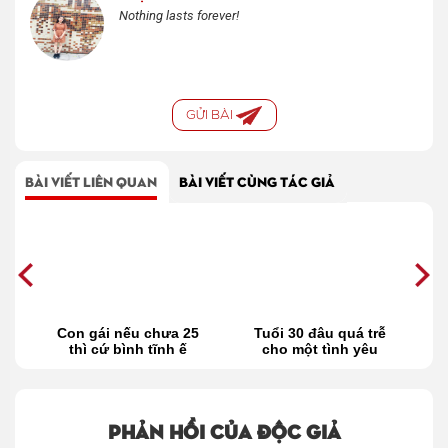
Nothing lasts forever!
GỬI BÀI
BÀI VIẾT LIÊN QUAN
BÀI VIẾT CÙNG TÁC GIẢ
7
Con gái nếu chưa 25
Tuổi 30 đâu quá trễ
2
thì cứ bình tĩnh ế
cho một tình yêu
Phản hồi của độc giả