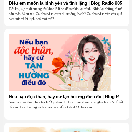
Điều em muốn là bình yên và tĩnh lặng | Blog Radio 905
Đôi khi, sự ra đi của người khác là lí do để ta nhìn lại mình. Nhìn lại những gì mà
bản thân đã cư xử. Có phải vì ta chưa đủ trưởng thành? Có phải vì ta vẫn còn quá
cảm xúc và bi kịch hoá mọi thứ?
Nếu bạn độc thân, hãy cứ tận hưởng điều đó | Blog Radio 904
Nếu bạn độc thân, hãy tận hưởng điều đó. Độc thân không có nghĩa là chưa đủ tốt
để yêu. Độc thân nghĩa là chưa có ai đủ tốt để được bạn yêu.