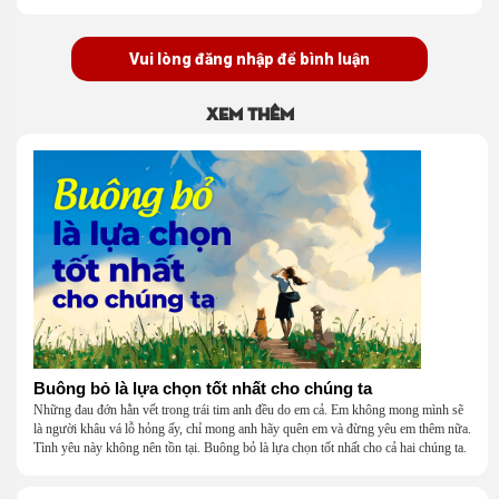
Vui lòng đăng nhập để bình luận
Xem thêm
Buông bỏ là lựa chọn tốt nhất cho chúng ta
Những đau đớn hằn vết trong trái tim anh đều do em cả. Em không mong mình sẽ
là người khâu vá lỗ hỏng ấy, chỉ mong anh hãy quên em và đừng yêu em thêm nữa.
Tình yêu này không nên tồn tại. Buông bỏ là lựa chọn tốt nhất cho cả hai chúng ta.