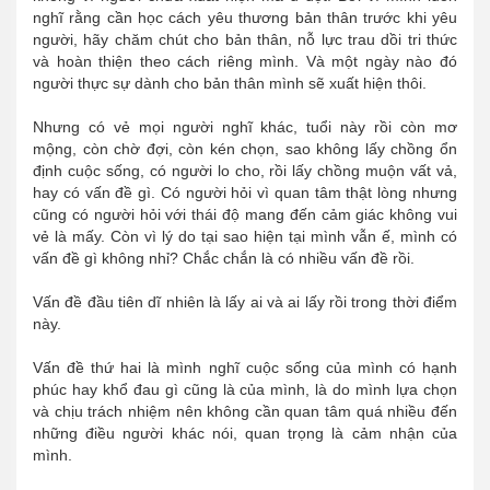
nghĩ rằng cần học cách yêu thương bản thân trước khi yêu
người, hãy chăm chút cho bản thân, nỗ lực trau dồi tri thức
và hoàn thiện theo cách riêng mình. Và một ngày nào đó
người thực sự dành cho bản thân mình sẽ xuất hiện thôi.
Nhưng có vẻ mọi người nghĩ khác, tuổi này rồi còn mơ
mộng, còn chờ đợi, còn kén chọn, sao không lấy chồng ổn
định cuộc sống, có người lo cho, rồi lấy chồng muộn vất vả,
hay có vấn đề gì. Có người hỏi vì quan tâm thật lòng nhưng
cũng có người hỏi với thái độ mang đến cảm giác không vui
vẻ là mấy. Còn vì lý do tại sao hiện tại mình vẫn ế, mình có
vấn đề gì không nhỉ? Chắc chắn là có nhiều vấn đề rồi.
Vấn đề đầu tiên dĩ nhiên là lấy ai và ai lấy rồi trong thời điểm
này.
Vấn đề thứ hai là mình nghĩ cuộc sống của mình có hạnh
phúc hay khổ đau gì cũng là của mình, là do mình lựa chọn
và chịu trách nhiệm nên không cần quan tâm quá nhiều đến
những điều người khác nói, quan trọng là cảm nhận của
mình.