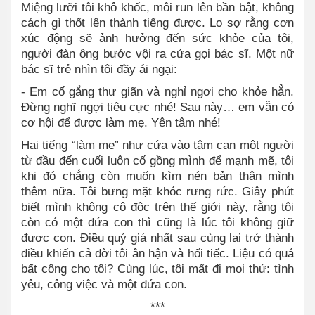
Miệng lưỡi tôi khô khốc, môi run lên bần bật, không
cách gì thốt lên thành tiếng được. Lo sợ rằng cơn
xúc động sẽ ảnh hưởng đến sức khỏe của tôi,
người đàn ông bước vội ra cửa gọi bác sĩ. Một nữ
bác sĩ trẻ nhìn tôi đầy ái ngại:
- Em cố gắng thư giãn và nghỉ ngơi cho khỏe hẳn.
Đừng nghĩ ngợi tiêu cực nhé! Sau này… em vẫn có
cơ hội để được làm mẹ. Yên tâm nhé!
Hai tiếng “làm mẹ” như cứa vào tâm can một người
từ đầu đến cuối luôn cố gồng mình để mạnh mẽ, tôi
khi đó chẳng còn muốn kìm nén bản thân mình
thêm nữa. Tôi bưng mặt khóc rưng rức. Giây phút
biết mình không cô độc trên thế giới này, rằng tôi
còn có một đứa con thì cũng là lúc tôi không giữ
được con. Điều quý giá nhất sau cùng lại trở thành
điều khiến cả đời tôi ân hận và hối tiếc. Liệu có quá
bất công cho tôi? Cùng lúc, tôi mất đi mọi thứ: tình
yêu, công việc và một đứa con.
***