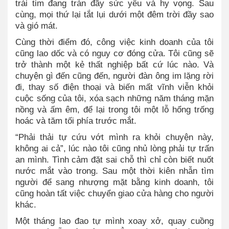
trái tim đang tràn đầy sức yêu và hy vọng. Sau
cùng, mọi thứ lại tắt lụi dưới một đêm trời đầy sao
và gió mát.
Cùng thời điểm đó, công việc kinh doanh của tôi
cũng lao dốc và có nguy cơ đóng cửa. Tôi cũng sẽ
trở thành một kẻ thất nghiệp bất cứ lúc nào. Và
chuyện gì đến cũng đến, người đàn ông im lặng rời
đi, thay số điện thoại và biến mất vĩnh viễn khỏi
cuộc sống của tôi, xóa sạch những năm tháng mặn
nồng và ấm êm, để lại trong tôi một lỗ hổng trống
hoác và tăm tối phía trước mắt.
“Phải thải tự cứu vớt mình ra khỏi chuyện này,
không ai cả”, lúc nào tôi cũng nhủ lòng phải tự trấn
an mình. Tình cảm đặt sai chỗ thì chỉ còn biết nuốt
nước mắt vào trong. Sau một thời kiên nhẫn tìm
người để sang nhượng mặt bằng kinh doanh, tôi
cũng hoàn tất việc chuyển giao cửa hàng cho người
khác.
Một tháng lao đao tự mình xoay xở, quay cuồng