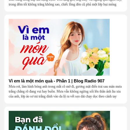
trong đêm tối không trăng không sao, chiếc lồng đèn cũ phủ một lớp bụi mỏng
Vì em là một món quà - Phần 1 | Blog Radio 907
Mưa rơi, làm hình bóng anh trong mắt cô mờ đi, gương mặt điển trai sau màn mưa
trắng chẳng rõ đang vui hay buồn. Mưa vẫn không ngừng xối lên thân ảnh liu xiu
của anh, lớp áo sơ mi trắng dính vào da lộ ra vết sẹo dài chạy dọc theo cánh tay
khẳng khiu.