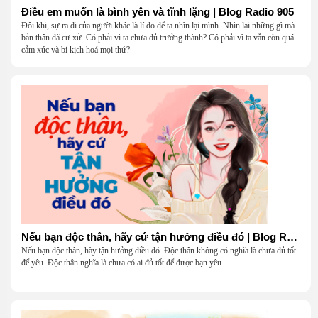
Điều em muốn là bình yên và tĩnh lặng | Blog Radio 905
Đôi khi, sự ra đi của người khác là lí do để ta nhìn lại mình. Nhìn lại những gì mà
bản thân đã cư xử. Có phải vì ta chưa đủ trưởng thành? Có phải vì ta vẫn còn quá
cảm xúc và bi kịch hoá mọi thứ?
Nếu bạn độc thân, hãy cứ tận hưởng điều đó | Blog Radio 904
Nếu bạn độc thân, hãy tận hưởng điều đó. Độc thân không có nghĩa là chưa đủ tốt
để yêu. Độc thân nghĩa là chưa có ai đủ tốt để được bạn yêu.