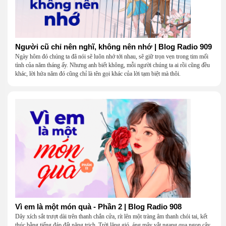
Người cũ chỉ nên nghĩ, không nên nhớ | Blog Radio 909
Ngày hôm đó chúng ta đã nói sẽ luôn nhớ tới nhau, sẽ giữ trọn vẹn trong tim mối
tình của năm tháng ấy. Nhưng anh biết không, mỗi người chúng ta ai rồi cũng đều
khác, lời hứa năm đó cũng chỉ là tên gọi khác của lời tạm biệt mà thôi.
Vì em là một món quà - Phần 2 | Blog Radio 908
Dây xích sắt trượt dài trên thanh chắn cửa, rít lên một tràng âm thanh chói tai, kết
thúc bằng tiếng đáp đất nặng trịch. Trời lặng gió, áng mây vắt ngang qua ngọn cây,