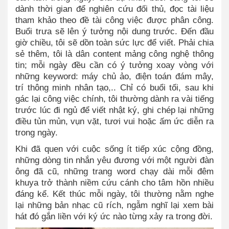
dành thời gian để nghiên cứu đối thủ, đọc tài liệu
tham khảo theo đề tài công việc được phân công.
Buổi trưa sẽ lên ý tưởng nội dung trước. Đến đầu
giờ chiều, tôi sẽ dồn toàn sức lực để viết. Phải chia
sẻ thêm, tôi là dân content mảng công nghệ thông
tin; mỗi ngày đều cần có ý tưởng xoay vòng với
những keyword: máy chủ ảo, điện toán đám mây,
trí thông minh nhân tạo,.. Chỉ có buổi tối, sau khi
gác lại công việc chính, tôi thường dành ra vài tiếng
trước lúc đi ngủ để viết nhật ký, ghi chép lại những
điều tủn mủn, vụn vặt, tươi vui hoặc ấm ức diễn ra
trong ngày.
Khi đã quen với cuộc sống ít tiếp xúc cộng đồng,
những dòng tin nhắn yêu đương với một người đàn
ông đã cũ, những trang word chạy dài mỗi đêm
khuya trở thành niềm cứu cánh cho tâm hồn nhiều
đáng kể. Kết thúc mỗi ngày, tôi thường nằm nghe
lại những bản nhạc cũ rích, ngẫm nghĩ lại xem bài
hát đó gắn liền với ký ức nào từng xảy ra trong đời.