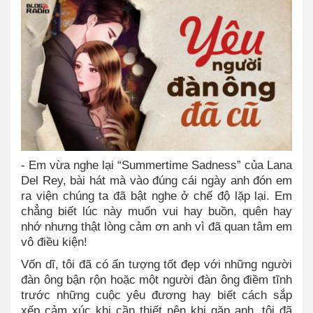
- Em vừa nghe lại “Summertime Sadness” của Lana
Del Rey, bài hát mà vào đúng cái ngày anh đón em
ra viện chúng ta đã bật nghe ở chế độ lặp lại. Em
chẳng biết lúc này muốn vui hay buồn, quên hay
nhớ nhưng thật lòng cảm ơn anh vì đã quan tâm em
vô điều kiện!
Vốn dĩ, tôi đã có ấn tượng tốt đẹp với những người
đàn ông bận rộn hoặc một người đàn ông điềm tĩnh
trước những cuộc yêu đương hay biết cách sắp
xếp cảm xúc khi cần thiết nên khi gặp anh, tôi đã