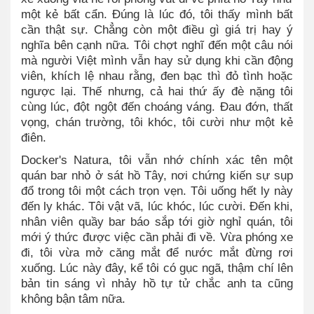
một kẻ bất cẩn. Đúng là lúc đó, tôi thấy mình bất
cần thật sự. Chẳng còn một điều gì giá trị hay ý
nghĩa bên cạnh nữa. Tôi chợt nghĩ đến một câu nói
mà người Việt mình vẫn hay sử dụng khi cần động
viên, khích lệ nhau rằng, đen bạc thì đỏ tình hoặc
ngược lại. Thế nhưng, cả hai thứ ấy đè nặng tôi
cùng lúc, đột ngột đến choáng váng. Đau đớn, thất
vọng, chán trường, tôi khóc, tôi cười như một kẻ
điên.
Docker's Natura, tôi vẫn nhớ chính xác tên một
quán bar nhỏ ở sát hồ Tây, nơi chứng kiến sự sụp
đổ trong tôi một cách trọn vẹn. Tôi uống hết ly này
đến ly khác. Tôi vật vã, lúc khóc, lúc cười. Đến khi,
nhân viên quầy bar báo sắp tới giờ nghỉ quán, tôi
mới ý thức được việc cần phải đi về. Vừa phóng xe
đi, tôi vừa mở căng mắt để nước mắt đừng rơi
xuống. Lúc này đây, kể tôi có gục ngã, thậm chí lên
bản tin sáng vì nhảy hồ tự tử chắc anh ta cũng
không bận tâm nữa.