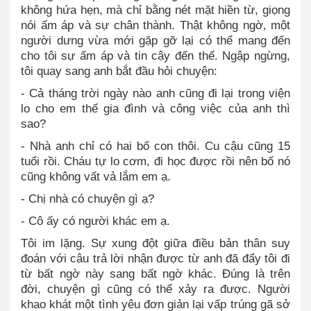
không hứa hẹn, mà chỉ bằng nét mặt hiền từ, giọng
nói ấm áp và sự chân thành. Thật không ngờ, một
người dưng vừa mới gặp gỡ lại có thể mang đến
cho tôi sự ấm áp và tin cậy đến thế. Ngập ngừng,
tôi quay sang anh bắt đầu hỏi chuyện:
- Cả tháng trời ngày nào anh cũng đi lại trong viện
lo cho em thế gia đình và công việc của anh thì
sao?
- Nhà anh chỉ có hai bố con thôi. Cu cậu cũng 15
tuổi rồi. Cháu tự lo cơm, đi học được rồi nên bố nó
cũng không vất vả lắm em ạ.
- Chị nhà có chuyện gì ạ?
- Cô ấy có người khác em ạ.
Tôi im lặng. Sự xung đột giữa điều bản thân suy
đoán với câu trả lời nhận được từ anh đã đẩy tôi đi
từ bất ngờ này sang bất ngờ khác. Đúng là trên
đời, chuyện gì cũng có thể xảy ra được. Người
khao khát một tình yêu đơn giản lại vấp trúng gã sở