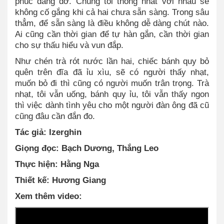
phúc dang dở. Chúng tôi thống nhất với nhau sẽ
không cố gắng khi cả hai chưa sẵn sàng. Trong sâu
thẳm, để sẵn sàng là điều không dễ dàng chút nào.
Ai cũng cần thời gian để tự hàn gắn, cần thời gian
cho sự thấu hiểu và vun đắp.
Như chén trà rót nước lần hai, chiếc bánh quy bỏ
quên trên đĩa đã ỉu xìu, sẽ có người thấy nhạt,
muốn bỏ đi thì cũng có người muốn trân trọng. Trà
nhạt, tôi vẫn uống, bánh quy ỉu, tôi vẫn thấy ngon
thì việc dành tình yêu cho một người đàn ông đã cũ
cũng đâu cần đắn đo.
Tác giả: Izerghin
Giọng đọc: Bạch Dương, Thắng Leo
Thực hiện: Hằng Nga
Thiết kế: Hương Giang
Xem thêm video: