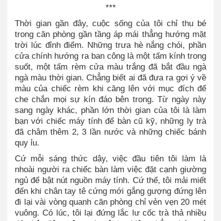
***
Thời gian gần đây, cuộc sống của tôi chỉ thu bé
trong căn phòng gần tầng áp mái thẳng hướng mặt
trời lúc đỉnh điểm. Những trưa hè nắng chói, phần
cửa chính hướng ra ban công là một tấm kính trong
suốt, một tấm rèm cửa màu trắng đã bắt đầu ngà
ngà màu thời gian. Chẳng biết ai đã đưa ra gợi ý về
màu của chiếc rèm khi căng lên với mục đích để
che chắn mọi sự kín đáo bên trong. Từ ngày này
sang ngày khác, phần lớn thời gian của tôi là làm
bạn với chiếc máy tính để bàn cũ kỹ, những ly trà
đã châm thêm 2, 3 lần nước và những chiếc bánh
quy ỉu.
Cứ mỗi sáng thức dậy, việc đầu tiên tôi làm là
nhoài người ra chiếc bàn làm việc đặt cạnh giường
ngủ để bật nút nguồn máy tính. Cứ thế, tôi mải miết
đến khi chân tay tê cứng mới gắng gượng đứng lên
đi lại vài vòng quanh căn phòng chỉ vẻn vẹn 20 mét
vuông. Có lúc, tôi lại đứng lắc lư cốc trà thả nhiều