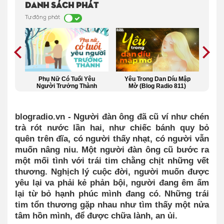
Danh sách phát
Tự động phát
Blog
Phụ Nữ Có Tuổi Yêu
Yêu Trong Dan Díu Mập
Trư
Người Trưởng Thành
Mờ (Blog Radio 811)
blogradio.vn - Người đàn ông đã cũ ví như chén
trà rót nước lần hai, như chiếc bánh quy bỏ
quên trên đĩa, có người thấy nhạt, có người vẫn
muốn nâng niu. Một người đàn ông cũ bước ra
một mối tình với trái tim chằng chịt những vết
thương. Nghịch lý cuộc đời, người muốn được
yêu lại va phải kẻ phản bội, người đang êm ấm
lại từ bỏ hạnh phúc mình đang có. Những trái
tim tổn thương gặp nhau như tìm thấy một nửa
tâm hồn mình, để được chữa lành, an ủi.