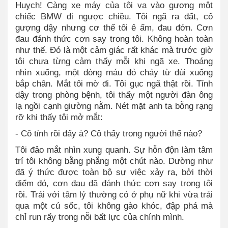
Huỵch! Càng xe máy của tôi va vào gương một
chiếc BMW đi ngược chiều. Tôi ngã ra đất, cố
gượng dậy nhưng cơ thể tôi ê ẩm, đau đớn. Cơn
đau đánh thức cơn say trong tôi. Không hoàn toàn
như thế. Đó là một cảm giác rất khác mà trước giờ
tôi chưa từng cảm thấy mỗi khi ngã xe. Thoáng
nhìn xuống, một dòng máu đỏ chảy từ đùi xuống
bắp chân. Mắt tôi mờ đi. Tôi gục ngã thật rồi. Tỉnh
dậy trong phòng bệnh, tôi thấy một người đàn ông
lạ ngồi cạnh giường nằm. Nét mặt anh ta bỗng rạng
rỡ khi thấy tôi mở mắt:
- Cô tỉnh rồi đấy à? Cô thấy trong người thế nào?
Tôi đảo mắt nhìn xung quanh. Sự hỗn độn làm tâm
trí tôi không bằng phẳng một chút nào. Dường như
đã ý thức được toàn bộ sự việc xảy ra, bởi thời
điểm đó, cơn đau đã đánh thức cơn say trong tôi
rồi. Trái với tâm lý thường có ở phụ nữ khi vừa trải
qua một cú sốc, tôi không gào khóc, đập phá mà
chỉ run rẩy trong nỗi bất lực của chính mình.