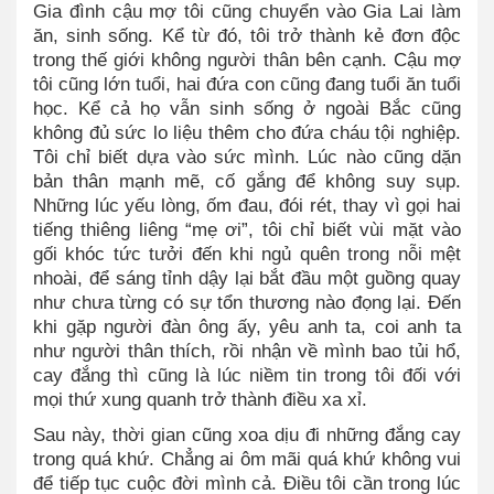
Gia đình cậu mợ tôi cũng chuyển vào Gia Lai làm
ăn, sinh sống. Kể từ đó, tôi trở thành kẻ đơn độc
trong thế giới không người thân bên cạnh. Cậu mợ
tôi cũng lớn tuổi, hai đứa con cũng đang tuổi ăn tuổi
học. Kể cả họ vẫn sinh sống ở ngoài Bắc cũng
không đủ sức lo liệu thêm cho đứa cháu tội nghiệp.
Tôi chỉ biết dựa vào sức mình. Lúc nào cũng dặn
bản thân mạnh mẽ, cố gắng để không suy sụp.
Những lúc yếu lòng, ốm đau, đói rét, thay vì gọi hai
tiếng thiêng liêng “mẹ ơi”, tôi chỉ biết vùi mặt vào
gối khóc tức tưởi đến khi ngủ quên trong nỗi mệt
nhoài, để sáng tỉnh dậy lại bắt đầu một guồng quay
như chưa từng có sự tổn thương nào đọng lại. Đến
khi gặp người đàn ông ấy, yêu anh ta, coi anh ta
như người thân thích, rồi nhận về mình bao tủi hổ,
cay đắng thì cũng là lúc niềm tin trong tôi đối với
mọi thứ xung quanh trở thành điều xa xỉ.
Sau này, thời gian cũng xoa dịu đi những đắng cay
trong quá khứ. Chẳng ai ôm mãi quá khứ không vui
để tiếp tục cuộc đời mình cả. Điều tôi cần trong lúc