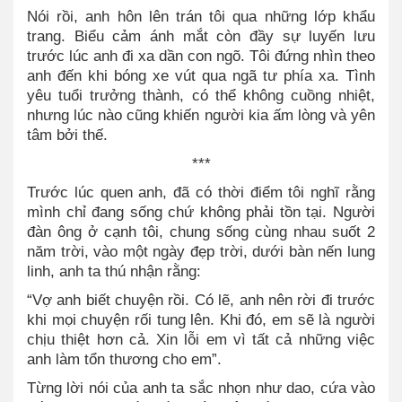
Nói rồi, anh hôn lên trán tôi qua những lớp khẩu
trang. Biểu cảm ánh mắt còn đầy sự luyến lưu
trước lúc anh đi xa dần con ngõ. Tôi đứng nhìn theo
anh đến khi bóng xe vút qua ngã tư phía xa. Tình
yêu tuổi trưởng thành, có thể không cuồng nhiệt,
nhưng lúc nào cũng khiến người kia ấm lòng và yên
tâm bởi thế.
***
Trước lúc quen anh, đã có thời điểm tôi nghĩ rằng
mình chỉ đang sống chứ không phải tồn tại. Người
đàn ông ở cạnh tôi, chung sống cùng nhau suốt 2
năm trời, vào một ngày đẹp trời, dưới bàn nến lung
linh, anh ta thú nhận rằng:
“Vợ anh biết chuyện rồi. Có lẽ, anh nên rời đi trước
khi mọi chuyện rối tung lên. Khi đó, em sẽ là người
chịu thiệt hơn cả. Xin lỗi em vì tất cả những việc
anh làm tổn thương cho em”.
Từng lời nói của anh ta sắc nhọn như dao, cứa vào