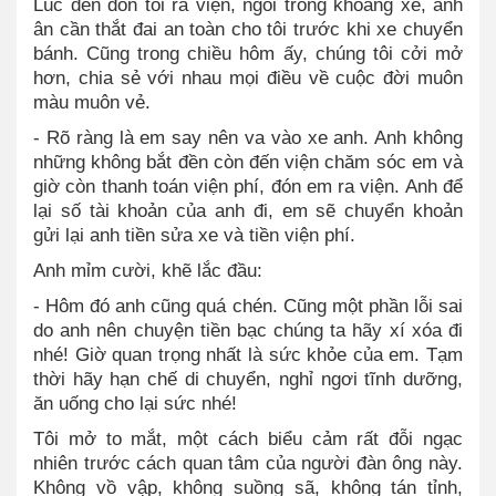
Lúc đến đón tôi ra viện, ngồi trong khoang xe, anh
ân cần thắt đai an toàn cho tôi trước khi xe chuyển
bánh. Cũng trong chiều hôm ấy, chúng tôi cởi mở
hơn, chia sẻ với nhau mọi điều về cuộc đời muôn
màu muôn vẻ.
- Rõ ràng là em say nên va vào xe anh. Anh không
những không bắt đền còn đến viện chăm sóc em và
giờ còn thanh toán viện phí, đón em ra viện. Anh để
lại số tài khoản của anh đi, em sẽ chuyển khoản
gửi lại anh tiền sửa xe và tiền viện phí.
Anh mỉm cười, khẽ lắc đầu:
- Hôm đó anh cũng quá chén. Cũng một phần lỗi sai
do anh nên chuyện tiền bạc chúng ta hãy xí xóa đi
nhé! Giờ quan trọng nhất là sức khỏe của em. Tạm
thời hãy hạn chế di chuyển, nghỉ ngơi tĩnh dưỡng,
ăn uống cho lại sức nhé!
Tôi mở to mắt, một cách biểu cảm rất đỗi ngạc
nhiên trước cách quan tâm của người đàn ông này.
Không vồ vập, không suồng sã, không tán tỉnh,