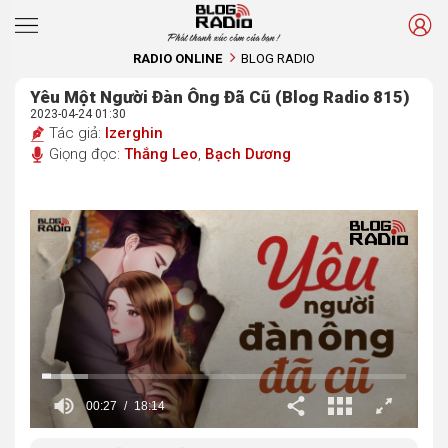
Phát thanh xúc cảm của bạn !
RADIO ONLINE
BLOG RADIO
Yêu Một Người Đàn Ông Đã Cũ (Blog Radio 815)
2023-04-24 01:30
Tác giả:
Izerghin
Giọng đọc:
Thắng Leo
,
Bạch Dương
00:28
18:14