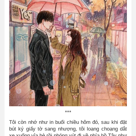
***
Tôi còn nhớ như in buổi chiều hôm đó, sau khi đặt
bút ký giấy tờ sang nhượng, tôi loạng choạng dắt
xe xuống vỉa hè rồi phóng vút đi về phía hồ Tây như