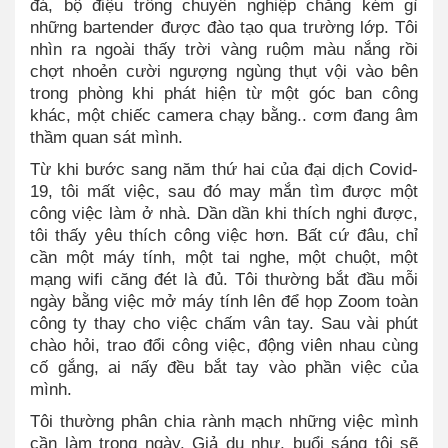
đá, bộ điệu trông chuyên nghiệp chẳng kém gì
những bartender được đào tạo qua trường lớp. Tôi
nhìn ra ngoài thấy trời vàng ruộm màu nắng rồi
chợt nhoẻn cười ngượng ngùng thụt vội vào bên
trong phòng khi phát hiện từ một góc ban công
khác, một chiếc camera chạy bằng.. cơm đang âm
thầm quan sát mình.
Từ khi bước sang năm thứ hai của đại dịch Covid-
19, tôi mất việc, sau đó may mắn tìm được một
công việc làm ở nhà. Dần dần khi thích nghi được,
tôi thấy yêu thích công việc hơn. Bất cứ đâu, chỉ
cần một máy tính, một tai nghe, một chuột, một
mạng wifi căng đét là đủ. Tôi thường bắt đầu mỗi
ngày bằng việc mở máy tính lên để họp Zoom toàn
công ty thay cho việc chấm vân tay. Sau vài phút
chào hỏi, trao đổi công việc, động viên nhau cùng
cố gắng, ai nấy đều bắt tay vào phần việc của
mình.
Tôi thường phân chia rành mạch những việc mình
cần làm trong ngày. Giả dụ như, buổi sáng tôi sẽ