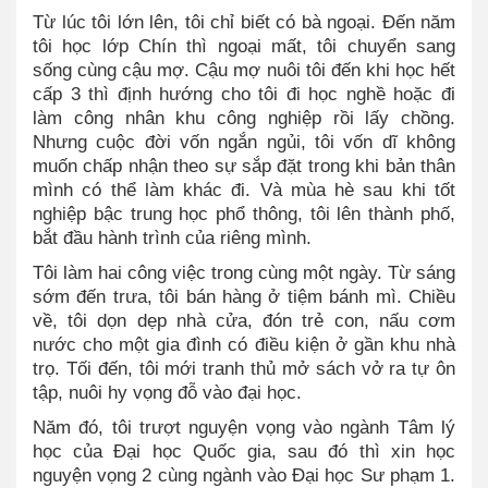
Từ lúc tôi lớn lên, tôi chỉ biết có bà ngoại. Đến năm
tôi học lớp Chín thì ngoại mất, tôi chuyển sang
sống cùng cậu mợ. Cậu mợ nuôi tôi đến khi học hết
cấp 3 thì định hướng cho tôi đi học nghề hoặc đi
làm công nhân khu công nghiệp rồi lấy chồng.
Nhưng cuộc đời vốn ngắn ngủi, tôi vốn dĩ không
muốn chấp nhận theo sự sắp đặt trong khi bản thân
mình có thể làm khác đi. Và mùa hè sau khi tốt
nghiệp bậc trung học phổ thông, tôi lên thành phố,
bắt đầu hành trình của riêng mình.
Tôi làm hai công việc trong cùng một ngày. Từ sáng
sớm đến trưa, tôi bán hàng ở tiệm bánh mì. Chiều
về, tôi dọn dẹp nhà cửa, đón trẻ con, nấu cơm
nước cho một gia đình có điều kiện ở gần khu nhà
trọ. Tối đến, tôi mới tranh thủ mở sách vở ra tự ôn
tập, nuôi hy vọng đỗ vào đại học.
Năm đó, tôi trượt nguyện vọng vào ngành Tâm lý
học của Đại học Quốc gia, sau đó thì xin học
nguyện vọng 2 cùng ngành vào Đại học Sư phạm 1.