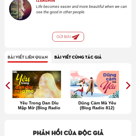
IZERGHIN
Life becomes easier and more beautiful when we can
see the good in other people.
GỬI BÀI
BÀI VIẾT LIÊN QUAN
BÀI VIẾT CÙNG TÁC GIẢ
ần
Yêu Trong Dan Díu
Dũng Cảm Mà Yêu
4)
Mập Mờ (Blog Radio
(Blog Radio 812)
811)
Phản hồi của độc giả