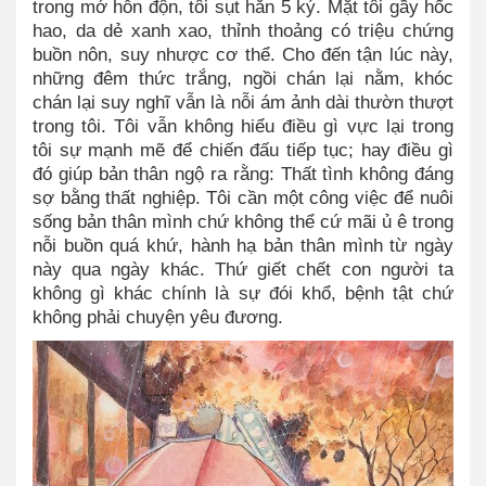
trong mớ hỗn độn, tôi sụt hẳn 5 ký. Mặt tôi gầy hốc
hao, da dẻ xanh xao, thỉnh thoảng có triệu chứng
buồn nôn, suy nhược cơ thể. Cho đến tận lúc này,
những đêm thức trắng, ngồi chán lại nằm, khóc
chán lại suy nghĩ vẫn là nỗi ám ảnh dài thườn thượt
trong tôi. Tôi vẫn không hiểu điều gì vực lại trong
tôi sự mạnh mẽ để chiến đấu tiếp tục; hay điều gì
đó giúp bản thân ngộ ra rằng: Thất tình không đáng
sợ bằng thất nghiệp. Tôi cần một công việc để nuôi
sống bản thân mình chứ không thể cứ mãi ủ ê trong
nỗi buồn quá khứ, hành hạ bản thân mình từ ngày
này qua ngày khác. Thứ giết chết con người ta
không gì khác chính là sự đói khổ, bệnh tật chứ
không phải chuyện yêu đương.