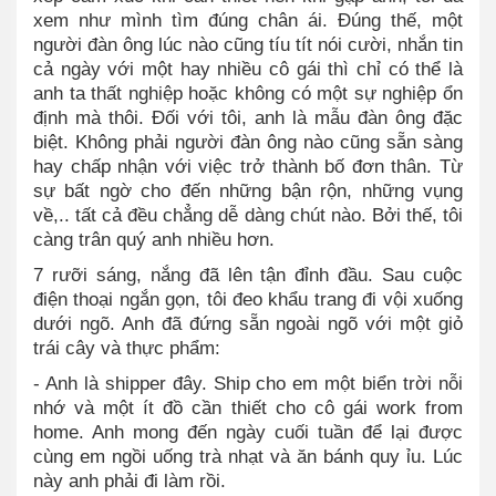
xem như mình tìm đúng chân ái. Đúng thế, một
người đàn ông lúc nào cũng tíu tít nói cười, nhắn tin
cả ngày với một hay nhiều cô gái thì chỉ có thể là
anh ta thất nghiệp hoặc không có một sự nghiệp ổn
định mà thôi. Đối với tôi, anh là mẫu đàn ông đặc
biệt. Không phải người đàn ông nào cũng sẵn sàng
hay chấp nhận với việc trở thành bố đơn thân. Từ
sự bất ngờ cho đến những bận rộn, những vụng
về,.. tất cả đều chẳng dễ dàng chút nào. Bởi thế, tôi
càng trân quý anh nhiều hơn.
7 rưỡi sáng, nắng đã lên tận đỉnh đầu. Sau cuộc
điện thoại ngắn gọn, tôi đeo khẩu trang đi vội xuống
dưới ngõ. Anh đã đứng sẵn ngoài ngõ với một giỏ
trái cây và thực phẩm:
- Anh là shipper đây. Ship cho em một biển trời nỗi
nhớ và một ít đồ cần thiết cho cô gái work from
home. Anh mong đến ngày cuối tuần để lại được
cùng em ngồi uống trà nhạt và ăn bánh quy ỉu. Lúc
này anh phải đi làm rồi.