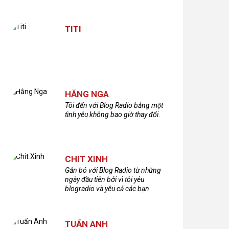
TITI
HẰNG NGA
Tôi đến với Blog Radio bằng một
tình yêu không bao giờ thay đổi.
CHIT XINH
Gắn bó với Blog Radio từ những
ngày đầu tiên bởi vì tôi yêu
blogradio và yêu cả các bạn
thính giả đã gắn bó và xây dựng
nên chương trình phát thanh xúc
cảm này!Cám ơn các bạn rất
TUẤN ANH
nhiều!