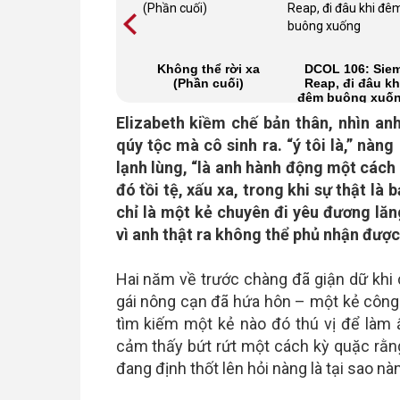
Lạc lối yêu
Không thể rời xa
DCOL 106: Sie
thương! (Thì thầm
(Phần cuối)
Reap, đi đâu kh
303)
đêm buông xuố
Elizabeth kiềm chế bản thân, nhìn anh
qúy tộc mà cô sinh ra. “ý tôi là,” nàn
lạnh lùng, “là anh hành động một cách
đó tồi tệ, xấu xa, trong khi sự thật l
chỉ là một kẻ chuyên đi yêu đương lăn
vì anh thật ra không thể phủ nhận được
Hai năm về trước chàng đã giận dữ khi
gái nông cạn đã hứa hôn – một kẻ công
tìm kiếm một kẻ nào đó thú vị để làm 
cảm thấy bứt rứt một cách kỳ quặc rằn
đang định thốt lên hỏi nàng là tại sao nà