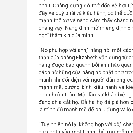
nhau. Chàng đứng đó thở dốc vẻ hơi tứ
đầy vẻ quý phái và kiêu hãnh, cơ thể cu
mạnh thô xơ và nàng cảm thấy chàng n
chàng vậy. Nàng định mở miệng định xin l
nghĩ thầm kín của mình.
“Nó phù hợp với anh,” nàng nói một cá
thản của chàng Elizabeth vẫn đứng từ c
nàng được bao quanh bởi ánh hào quang
cách hờ hững của nàng nó phất phơ tro
manh khi đối diện với người đàn ông c
mạnh mẽ, bướng bỉnh kiêu hãnh và ki
nhau hoàn toàn. Một lần sự khác biệt giữ
đang chia cắt họ. Cả hai họ đã già hơn
là mình đủ mạnh mẽ để chịu đựng và lờ 
“Tuy nhiên nó lại không hợp với cô,” chà
Elizabeth vào một trạng thái mụ mẫm n