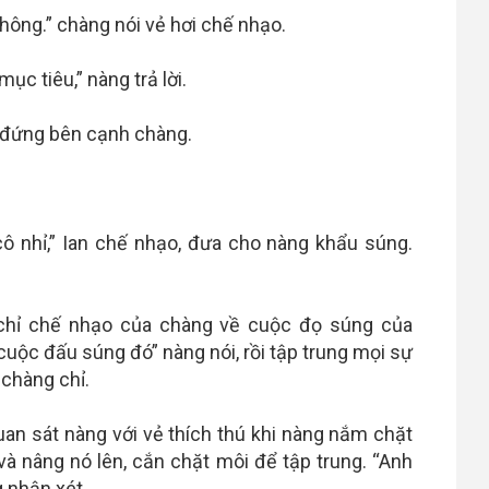
hông.” chàng nói vẻ hơi chế nhạo.
ục tiêu,” nàng trả lời.
n đứng bên cạnh chàng.
cô nhỉ,” Ian chế nhạo, đưa cho nàng khẩu súng.
 chỉ chế nhạo của chàng về cuộc đọ súng của
 cuộc đấu súng đó” nàng nói, rồi tập trung mọi sự
 chàng chỉ.
uan sát nàng với vẻ thích thú khi nàng nắm chặt
và nâng nó lên, cắn chặt môi để tập trung. “Anh
ng nhận xét.