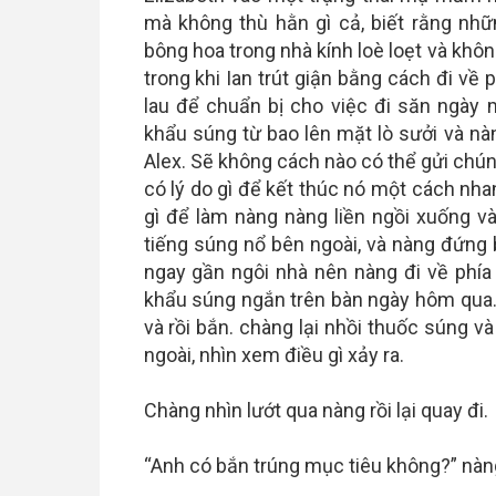
mà không thù hằn gì cả, biết rằng nhữ
bông hoa trong nhà kính loè loẹt và khô
trong khi Ian trút giận bằng cách đi về
lau để chuẩn bị cho việc đi săn ngày 
khẩu súng từ bao lên mặt lò sưởi và nàn
Alex. Sẽ không cách nào có thể gửi chún
có lý do gì để kết thúc nó một cách n
gì để làm nàng nàng liền ngồi xuống và
tiếng súng nổ bên ngoài, và nàng đứng 
ngay gần ngôi nhà nên nàng đi về phía
khẩu súng ngắn trên bàn ngày hôm qua.
và rồi bắn. chàng lại nhồi thuốc súng và
ngoài, nhìn xem điều gì xảy ra.
Chàng nhìn lướt qua nàng rồi lại quay đi.
“Anh có bắn trúng mục tiêu không?” nàng