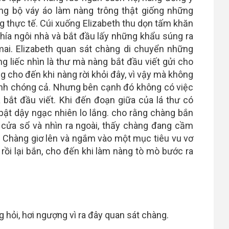
ng bộ váy áo làm nàng trông thật giống những
ng thực tế. Cúi xuống Elizabeth thu dọn tấm khăn
 phía ngôi nhà và bắt đầu lấy những khẩu súng ra
mai. Elizabeth quan sát chàng di chuyển những
g liếc nhìn là thư mà nàng bắt đầu viết gửi cho
g cho đến khi nàng rời khỏi đây, vì vậy mà không
hanh chóng cả. Nhưng bên cạnh đó không có việc
 bắt đầu viết. Khi đến đoạn giữa của lá thư có
bật dậy ngạc nhiên lo lắng. cho rằng chàng bắn
 cửa sổ và nhìn ra ngoài, thấy chàng đang cầm
 Chàng giơ lên và ngắm vào một mục tiêu vu vơ
 rồi lại bắn, cho đến khi làm nàng tò mò bước ra
 hỏi, hơi ngượng vì ra đây quan sát chàng.