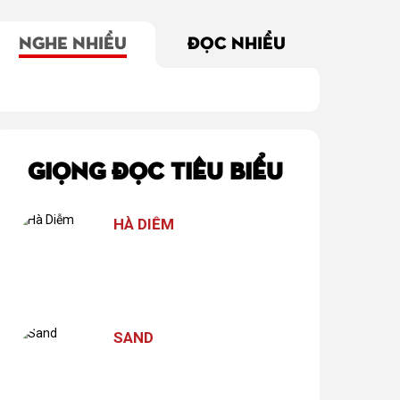
NGHE NHIỀU
ĐỌC NHIỀU
thiên
Nhà bá Mơ
Khoảng trời ngập
C
hần 30)
nắng
re
GIỌNG ĐỌC TIÊU BIỂU
HÀ DIỄM
SAND