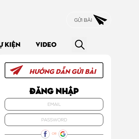
GỬI BÀI
Ự KIỆN
VIDEO
HƯỚNG DẪN GỬI BÀI
Đăng nhập
OR