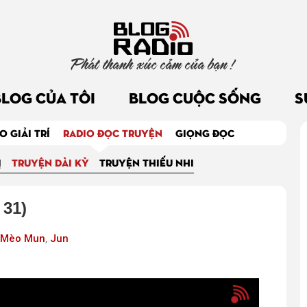
Phát thanh xúc cảm của bạn !
BLOG CỦA TÔI
BLOG CUỘC SỐNG
S
O GIẢI TRÍ
RADIO ĐỌC TRUYỆN
GIỌNG ĐỌC
Ị
TRUYỆN DÀI KỲ
TRUYỆN THIẾU NHI
 31)
Mèo Mun
,
Jun