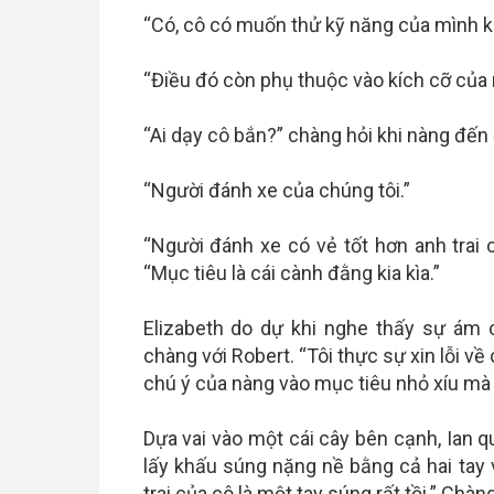
“Có, cô có muốn thử kỹ năng của mình k
“Điều đó còn phụ thuộc vào kích cỡ của m
“Ai dạy cô bắn?” chàng hỏi khi nàng đế
“Người đánh xe của chúng tôi.”
“Người đánh xe có vẻ tốt hơn anh trai 
“Mục tiêu là cái cành đằng kia kìa.”
Elizabeth do dự khi nghe thấy sự ám
chàng với Robert. “Tôi thực sự xin lỗi về
chú ý của nàng vào mục tiêu nhỏ xíu mà
Dựa vai vào một cái cây bên cạnh, Ian q
lấy khấu súng nặng nề bằng cả hai tay 
trai của cô là một tay súng rất tồi.” Chà