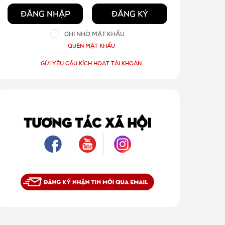
ĐĂNG NHẬP
ĐĂNG KÝ
GHI NHỚ MẬT KHẨU
QUÊN MẬT KHẨU
GỬI YÊU CẦU KÍCH HOẠT TÀI KHOẢN
TƯƠNG TÁC XÃ HỘI