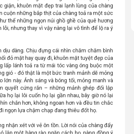
c giận, khuôn mặt đẹp trai lạnh lùng của chàng
ồn cuộn những bắp thịt của chàng toả ra một sức
hư thể những ngọn núi ghồ ghề của quê hương
ỗi, nhưng thay vì vậy nàng lại vô tình để lộ ra ý
ch dịu dàng. Chịu đựng cái nhìn chăm chăm bình
hối đỏ mặt hay quay đi, khuôn mặt tuyệt đẹp của
 lấp lánh toả ra từ mái tóc vàng óng buộc một
ng gió - đó thật là một bức tranh mảnh dẽ mỏng
ao lớn này. Ánh sáng và bóng tối, mỏng manh và
ên quyết cứng rắn – những mảnh ghép đối lập
a họ lại lôi cuốn họ lại gần nhau, bây giờ nó lại
 chín chắn hơn, không ngoan hơn và đều tin chắc
đi ngọn lựa chậm chạp đang thiêu đốt họ.
ng nhận xét với vẻ ôn tồn. Lời nói của chàng đẩy
ó lập một hàng rào ngăn cách họ, nàng đồng ý