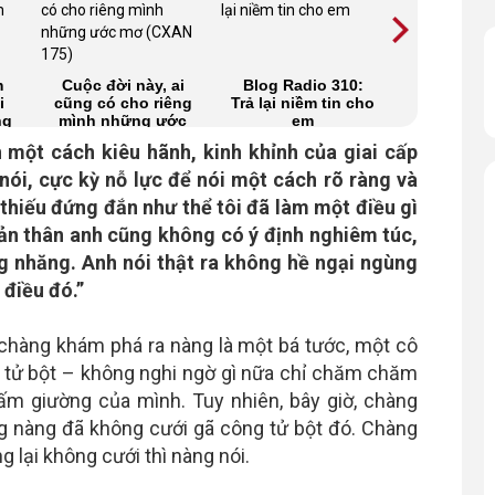
m
Cuộc đời này, ai
Blog Radio 310:
Như cõi 
i
cũng có cho riêng
Trả lại niềm tin cho
đường (P
ng
mình những ước
em
mơ (CXAN 175)
 một cách kiêu hãnh, kinh khỉnh của giai cấp
g nói, cực kỳ nỗ lực để nói một cách rõ ràng và
 thiếu đứng đắn như thể tôi đã làm một điều gì
à bản thân anh cũng không có ý định nghiêm túc,
g nhăng. Anh nói thật ra không hề ngại ngùng
 điều đó.”
 chàng khám phá ra nàng là một bá tước, một cô
 tử bột – không nghi ngờ gì nữa chỉ chăm chăm
ấm giường của mình. Tuy nhiên, bây giờ, chàng
g nàng đã không cưới gã công tử bột đó. Chàng
ng lại không cưới thì nàng nói.