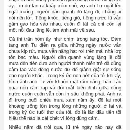
ấy. Tin dữ lan ra khắp xóm nhỏ; vợ anh Tư ngất lên
ngất xuống, người dân quanh đó lặng đi, chẳng ai
nói nên lời. Tiếng khóc, tiếng gió, tiếng nước lũ vẫn
gầm gào hòa vào nhau, cuốn đi tất cả chỉ còn lại
một nỗi đau lặng lẽ, ám ảnh mãi về sau.
Cả thị trấn hôm ấy như chìm trong tang tóc. Đám
tang anh Tư diễn ra giữa những ngày nước vẫn
chưa kịp rút, mưa vẫn nặng hạt rơi trên mái nhà lợp
tôn bạc màu. Người dân quanh vùng lặng lẽ đội
mưa đến tiễn đưa anh người thanh niên trẻ đã dũng
cảm lao vào dòng nước dữ để giành giật sự sống
cho người khác. Trong ký ức non nớt của tôi khi ấy,
hình ảnh anh Tư với khuôn mặt rám nắng, hàm râu
quai nón rậm rạp và đôi mắt kiên định giữa dòng
nước cuồn cuộn vẫn còn in sâu không phai. Anh ra
đi trong buổi chiều mưa xám năm ấy, để lại một
khoảng trống lớn trong lòng những người ở lại và
trong ký ức tuổi thơ của tôi, đó là lần đầu tiên tôi
hiểu thế nào là
cái chết vì lòng dũng cảm
.
Nhiều năm đã trôi qua, lũ trẻ ngày nào nay đã