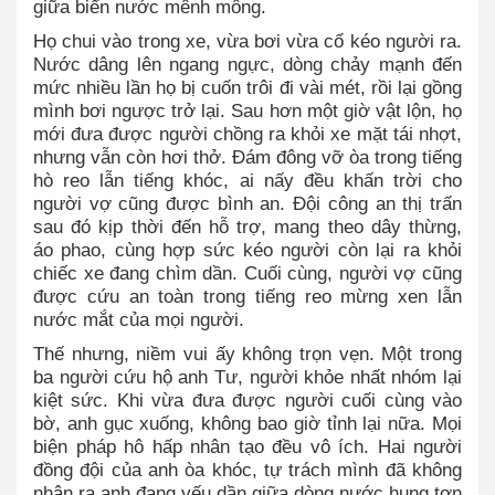
giữa biển nước mênh mông.
Họ chui vào trong xe, vừa bơi vừa cố kéo người ra.
Nước dâng lên ngang ngực, dòng chảy mạnh đến
mức nhiều lần họ bị cuốn trôi đi vài mét, rồi lại gồng
mình bơi ngược trở lại. Sau hơn một giờ vật lộn, họ
mới đưa được người chồng ra khỏi xe mặt tái nhợt,
nhưng vẫn còn hơi thở. Đám đông vỡ òa trong tiếng
hò reo lẫn tiếng khóc, ai nấy đều khấn trời cho
người vợ cũng được bình an. Đội công an thị trấn
sau đó kịp thời đến hỗ trợ, mang theo dây thừng,
áo phao, cùng hợp sức kéo người còn lại ra khỏi
chiếc xe đang chìm dần. Cuối cùng, người vợ cũng
được cứu an toàn trong tiếng reo mừng xen lẫn
nước mắt của mọi người.
Thế nhưng, niềm vui ấy không trọn vẹn. Một trong
ba người cứu hộ anh Tư, người khỏe nhất nhóm lại
kiệt sức. Khi vừa đưa được người cuối cùng vào
bờ, anh gục xuống, không bao giờ tỉnh lại nữa. Mọi
biện pháp hô hấp nhân tạo đều vô ích. Hai người
đồng đội của anh òa khóc, tự trách mình đã không
nhận ra anh đang yếu dần giữa dòng nước hung tợn