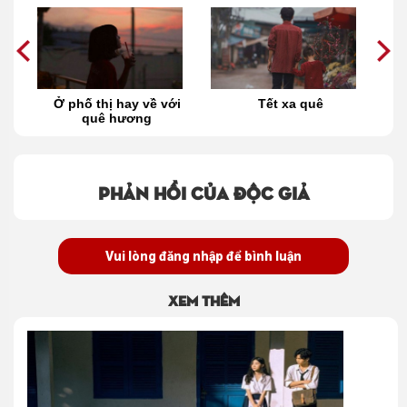
là
Ở phố thị hay về với
Tết xa quê
C
ày
quê hương
Phản hồi của độc giả
Vui lòng đăng nhập để bình luận
Xem thêm