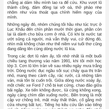
chẳng ai dám liều mình lao ra để cứu. Khu vượt lũ
thành công, đám đông lại vỡ oà, thở phào nhẹ
nhõm như vừa thoát qua chính hiểm nguy của
mình.
Những ngày đó, nhóm chúng tôi hầu như túc trực ở
Lục Khẩu đến chín phần mười thời gian, phần còn
lại là dành cho bữa cơm ở nhà. Có khi bị nước tạt
ướt sũng cả người, mà vẫn thấy vui, cứ đứng đó,
nhìn mãi không chán như thể niềm vui tuổi thơ cũng
đang dâng lên cùng dòng nước lũ kia.
Trong các đợt lũ năm ấy, tôi nhớ nhất là một buổi
chiều tang thương vào năm 1991, khi tôi mới học
lớp 3. Cơn lũ lớn tràn về sau nhiều ngày mưa trắng
trời. Dòng nước đục ngầu sôi sục chảy qua thị trấn
nhỏ, mang theo cành cây, rác rưởi, cả những tấm
ván, mái tôn bị cuốn trôi. Giữa dòng nước xoáy ấy,
một chiếc xe Ford 7 chỗ bị kẹt cứng, chao đảo giữa
bãi ngập. Xe tiến không được, lùi cũng không xong,
ngày càng chìm dần xuống nước. Bên trong là một
cặp vợ chồng trẻ, mặt mày thất thần, cố gắng mở
cửa nhưng bất lực. Tiếng họ kêu cứu lẫn vào tiếng