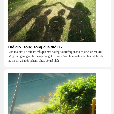
Thế giới song song của tuổi 17
Giấc mơ tuổi 17 đưa tôi trải qua một đời người trưởng thành cô độc, để rồi khi
bừng tỉnh giữa gian bếp ngập nắng, tôi mới vỡ òa nhận ra thực tại bình dị bên bố
mẹ và em gái mới là hạnh phúc vô giá nhất