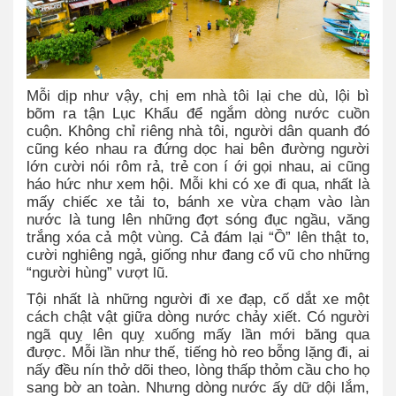
Mỗi dịp như vậy, chị em nhà tôi lại che dù, lội bì
bõm ra tận Lục Khẩu để ngắm dòng nước cuồn
cuộn. Không chỉ riêng nhà tôi, người dân quanh đó
cũng kéo nhau ra đứng dọc hai bên đường người
lớn cười nói rôm rả, trẻ con í ới gọi nhau, ai cũng
háo hức như xem hội. Mỗi khi có xe đi qua, nhất là
mấy chiếc xe tải to, bánh xe vừa chạm vào làn
nước là tung lên những đợt sóng đục ngầu, văng
trắng xóa cả một vùng. Cả đám lại “Ồ” lên thật to,
cười nghiêng ngả, giống như đang cổ vũ cho những
“người hùng” vượt lũ.
Tội nhất là những người đi xe đạp, cố dắt xe một
cách chật vật giữa dòng nước chảy xiết. Có người
ngã quỵ lên quỵ xuống mấy lần mới băng qua
được. Mỗi lần như thế, tiếng hò reo bỗng lặng đi, ai
nấy đều nín thở dõi theo, lòng thấp thỏm cầu cho họ
sang bờ an toàn. Nhưng dòng nước ấy dữ dội lắm,