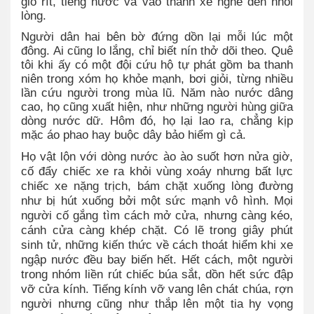
gió rít, tiếng nước va vào thành xe nghe đến nhói
lòng.
Người dân hai bên bờ đứng dồn lại mỗi lúc một
đông. Ai cũng lo lắng, chỉ biết nín thở dõi theo. Quê
tôi khi ấy có một đội cứu hộ tự phát gồm ba thanh
niên trong xóm họ khỏe mạnh, bơi giỏi, từng nhiều
lần cứu người trong mùa lũ. Năm nào nước dâng
cao, họ cũng xuất hiện, như những người hùng giữa
dòng nước dữ. Hôm đó, họ lại lao ra, chẳng kịp
mặc áo phao hay buộc dây bảo hiểm gì cả.
Họ vật lộn với dòng nước ào ào suốt hơn nửa giờ,
cố đẩy chiếc xe ra khỏi vùng xoáy nhưng bất lực
chiếc xe nặng trịch, bám chặt xuống lòng đường
như bị hút xuống bởi một sức mạnh vô hình. Mọi
người cố gắng tìm cách mở cửa, nhưng càng kéo,
cánh cửa càng khép chặt. Có lẽ trong giây phút
sinh tử, những kiến thức về cách thoát hiểm khi xe
ngập nước đều bay biến hết. Hết cách, một người
trong nhóm liền rút chiếc búa sắt, dồn hết sức đập
vỡ cửa kính. Tiếng kính vỡ vang lên chát chúa, rợn
người nhưng cũng như thắp lên một tia hy vọng