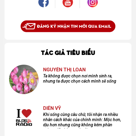
TÁC GIẢ TIÊU BIỂU
NGUYỄN THỊ LOAN
Ta không được chọn nơi mình sinh ra,
nhưng ta được chọn cách mình sẽ sống
DIÊN VỸ
Khi sống cùng câu chữ, tôi nhận ra nhiều
nhân cách khác của chính mình: Mộc hơn,
dịu hơn nhưng cũng không kém phần
cuồng dã và hoang hoải...