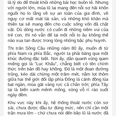
là lý do để thoát khỏi những bài học buồn tẻ. Nhưng
với người lớn, mùa lũ lại mang đến nỗi sợ hãi khôn
nguôi họ lo lắng về sự an toàn của gia đình, về
nguy cơ mất mát tài sản, và những khó khăn mà
thiên tai sẽ mang đến cho cuộc sống vốn đã chật
vật. Dù dòng nước có cuốn đi những niềm vui của
trẻ con, thì nó vẫn để lại một nỗi lo âu không thể
nào xua tan được trong lòng những bậc phụ huynh.
Thị trấn Sông Cầu những năm 80 ấy, muốn đi từ
phía Nam ra phía Bắc, người ta phải băng qua một
khúc đường đặc biệt. Nơi ấy, dân quanh vùng quen
miệng gọi là “Lục Khẩu”, chẳng biết có tên chính
thức trên bản đồ hay không. Đó là một đoạn đường
trũng, kéo dài chừng một trăm mét, nằm lọt thỏm
giữa hai thế giới đối lập phía Đông là cánh đồng lúa
bạt ngàn, mùa gặt vàng rực cả chân trời; phía Tây
lại là biển xanh mênh mông, sóng vỗ rì rào suốt
ngày đêm.
Khu vực này khi ấy, hệ thống thoát nước còn sơ
sài, chưa được đầu tư đúng mức, nên chỉ cần một
trận mưa lớn - chứ chưa nói đến bão lũ là nước đã