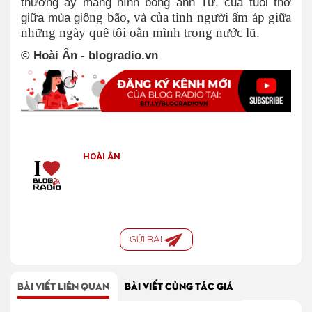
thương ấy mang hình bóng anh Tư, của tuổi thơ
ng bão, và của tình người ấm áp giữa
giữa mùa giô
những ngày quê tôi oằn mình trong nước lũ.
© Hoài Ân
- blogradio.vn
HOÀI ÂN
GỬI BÀI
BÀI VIẾT LIÊN QUAN
BÀI VIẾT CÙNG TÁC GIẢ