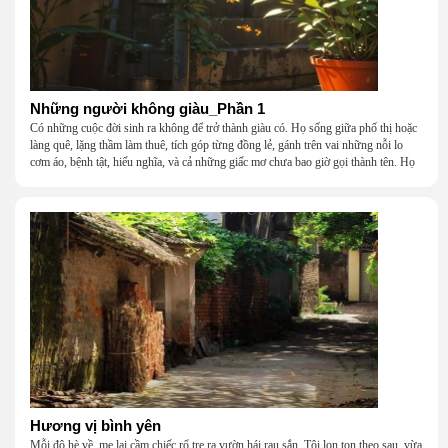
Những người không giàu_Phần 1
Có những cuộc đời sinh ra không để trở thành giàu có. Họ sống giữa phố thị hoặc
làng quê, lặng thầm làm thuê, tích góp từng đồng lẻ, gánh trên vai những nỗi lo
cơm áo, bệnh tật, hiếu nghĩa, và cả những giấc mơ chưa bao giờ gọi thành tên. Họ
khắc khẩu, cãi vã, bướng bỉnh, yếu đuối, rồi lại ôm nhau mà cười, mà khóc, mà
gắng gượng đi tiếp qua những mùa giông gió. Họ không giàu, nhưng họ dựng nên
một mái nhà bằng lòng thương, bằng sự nhẫn nại và một niềm tin cũ kỹ rằng: dẫu
nghèo đến đâu, cũng còn có nhau để quay về.
Hương vị bình yên
Mỗi độ hè về, mẹ lại cầm chiếc rổ tre ra vườn hái rau sắn. Tôi lon ton theo sau, vừa