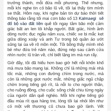
trưởng thành, mỗi đứa mỗi phương. Thế nhưng,
mỗi khi nghe tin có bão lũ về, tôi lại thấy tim mình
se thắt. Hôm nay, khi nghe bản tin dự báo thời tiết
thông báo rằng tối mai cơn bão số 13
K
almaegi sẽ
đổ bộ vào đất liền
quê tôi ngay tâm bão một cảm
giác bất an len lỏi khắp người. Bất giác, hình ảnh
dòng nước đục ngầu năm xưa, chiếc xe bị mắc kẹt
giữa dòng xoáy và anh Tư trong bộ quần áo ướt
sũng lại ùa về rõ mồn một. Tôi bỗng thấy mình nhỏ
bé như đứa trẻ năm nào, đứng nép sau cánh cửa
nhìn nước lũ tràn về, chỉ biết lặng im mà run rẩy.
Giờ đây, tôi đã hiểu hơn bao giờ hết nỗi khốn khổ
mà mưa bão mang lại. Không chỉ là những mái nhà
tốc mái, những con đường chìm trong nước, mà
còn là những giọt nước mắt, những giấc ngủ chập
chờn trong tiếng gió rít, là nỗi lo cho người thân,
cho ruộng đồng, cho cuộc sống chắt chiu từng ngày
của người dân quê nghèo. Mỗi khi nghe tiếng gió
đầu mùa rít qua hàng tre, lòng tôi lại nhói lên như
có một vết thương cũ chưa bao giờ lành. Vết