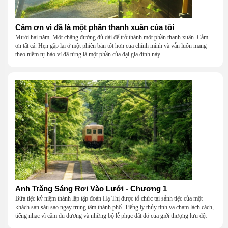
Cảm ơn vì đã là một phần thanh xuân của tôi
Mười hai năm. Một chặng đường đủ dài để trở thành một phần thanh xuân. Cảm
ơn tất cả. Hẹn gặp lại ở một phiên bản tốt hơn của chính mình và vẫn luôn mang
theo niềm tự hào vì đã từng là một phần của đại gia đình này
Ánh Trăng Sáng Rơi Vào Lưới - Chương 1
Bữa tiệc kỷ niệm thành lập tập đoàn Hạ Thị được tổ chức tại sảnh tiệc của một
khách sạn sáu sao ngay trung tâm thành phố. Tiếng ly thủy tinh va chạm lách cách,
tiếng nhạc vĩ cầm du dương và những bộ lễ phục đắt đỏ của giới thượng lưu dệt
nên một khung cảnh hoa lệ đến ngột ngạt.