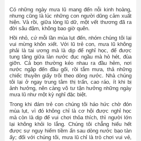
***
Có những ngày mưa lũ mang đến nỗi kinh hoàng,
nhưng cũng là lúc những con người dũng cảm xuất
hiện. Và rồi, giữa lòng lũ dữ, một vết thương đã ra
đời sâu đậm, không bao giờ quên.
Hồi nhỏ, cứ mỗi lần mùa lụt đến, nhóm chúng tôi lại
vui mừng khôn xiết. Với lũ trẻ con, mưa lũ không
phải là tai ương mà là dịp để nghỉ học, để được
tung tăng giữa làn nước đục ngầu mà hò hét, đùa
giỡn. Cả bọn thường kéo nhau ra đầu hẻm, nơi
nước ngập đến đầu gối, rồi tắm mưa, thả những
chiếc thuyền giấy trôi theo dòng nước. Nhà chúng
tôi lại ở ngay trung tâm thị trấn, cao ráo, ít khi bị
ảnh hưởng, nên càng vô tư tận hưởng những ngày
mưa lũ như một kỳ nghỉ đặc biệt.
Trong khi đám trẻ con chúng tôi háo hức chờ đón
mùa lụt, vì đó không chỉ là cơ hội được nghỉ học
mà còn là dịp để vui chơi thỏa thích, thì người lớn
lại không khỏi lo lắng. Chúng tôi chẳng hiểu hết
được sự nguy hiểm tiềm ẩn sau dòng nước bạo tàn
ấy; đối với chúng tôi, mưa lũ chỉ là trò chơi vui vẻ,