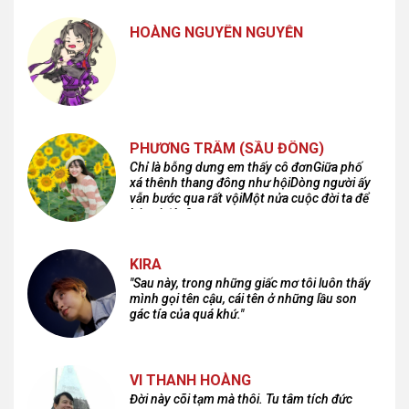
HOÀNG NGUYÊN NGUYỄN
PHƯƠNG TRÂM (SẦU ĐÔNG)
Chỉ là bỗng dưng em thấy cô đơnGiữa phố
xá thênh thang đông như hộiDòng người ấy
vẫn bước qua rất vộiMột nửa cuộc đời ta để
lại nơi đâu?
KIRA
"Sau này, trong những giấc mơ tôi luôn thấy
mình gọi tên cậu, cái tên ở những lầu son
gác tía của quá khứ."
VI THANH HOÀNG
Đời này cõi tạm mà thôi. Tu tâm tích đức