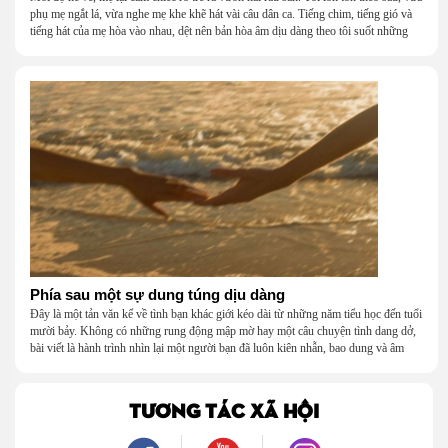
phụ mẹ ngắt lá, vừa nghe mẹ khe khẽ hát vài câu dân ca. Tiếng chim, tiếng gió và
tiếng hát của mẹ hòa vào nhau, dệt nên bản hòa âm dịu dàng theo tôi suốt những
năm tháng tuổi thơ.
Phía sau một sự dung túng dịu dàng
Đây là một tản văn kể về tình bạn khác giới kéo dài từ những năm tiểu học đến tuổi
mười bảy. Không có những rung động mập mờ hay một câu chuyện tình dang dở,
bài viết là hành trình nhìn lại một người bạn đã luôn kiên nhẫn, bao dung và âm
thầm dung túng những vụng về, bướng bỉnh của tôi. Qua những ký ức nhỏ bé và
bình dị, tôi nhận ra điều quý giá nhất thanh xuân từng dành tặng mình không phải
là một mối tình, mà là một người luôn cho tôi quyền được là chính mình.
TƯƠNG TÁC XÃ HỘI