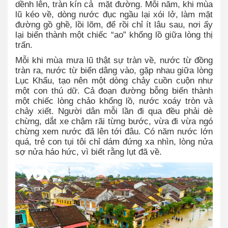
dềnh lên, tràn kín cả
mặt đường. Mỗi năm, khi mùa
lũ kéo về, dòng nước đục ngầu lại xói lở, làm mặt
đường gồ ghề, lồi lõm, để rồi chỉ ít lâu sau, nơi ấy
lại biến thành một chiếc “ao” khổng lồ giữa lòng thị
trấn.
Mỗi khi mùa mưa lũ thật sự tràn về, nước từ đồng
tràn ra, nước từ biển dâng vào, gặp nhau giữa lòng
Lục Khẩu, tạo nên một dòng chảy cuồn cuộn như
một con thú dữ. Cả đoạn đường bỗng biến thành
một chiếc lòng chảo khổng lồ, nước xoáy tròn và
chảy xiết. Người dân mỗi lần đi qua đều phải dè
chừng, dắt xe chậm rãi từng bước, vừa đi vừa ngó
chừng xem nước đã lên tới đâu. Có năm nước lớn
quá, trẻ con tụi tôi chỉ dám đứng xa nhìn, lòng nửa
sợ nửa háo hức, vì biết rằng lụt đã về.