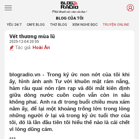
Phát thanh xúc cảm của bạn !
BLOG CỦA TÔI
YÊU 24/7
CAFE BLOG
THƠ BLOG
XEM NGHE ĐỌC
TRUYỆN ONLINE
BL
Vết thương mùa lũ
2025-12-04 20:05
Tác giả:
Hoài Ân
blogradio.vn -
Trong ký ức non nớt của tôi khi
ấy, hình ảnh anh Tư với khuôn mặt rám nắng,
hàm râu quai nón rậm rạp và đôi mắt kiên định
giữa dòng nước cuồn cuộn vẫn còn in sâu
không phai. Anh ra đi trong buổi chiều mưa xám
năm ấy, để lại một khoảng trống lớn trong lòng
những người ở lại và trong ký ức tuổi thơ của
tôi, đó là lần đầu tiên tôi hiểu thế nào là cái chết
vì lòng dũng cảm.