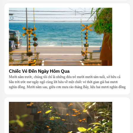
Chiếc Vé Đến Ngày Hôm Qua
Mười năm trước, chúng tôi chỉ là những đứa trẻ mười mười tám tuổi, sở hữu cả
bầu trời ước mơ ngây ngô cùng lời hứa về một chiếc vé thời gian giá hai mươi
nghìn đồng. Mười năm sau, giữa cơn mưa rào tháng Bảy, liệu hai mươi nghìn đồng
có giúp chúng tôi tìm lại được thanh xuân đã bỏ lỡ?