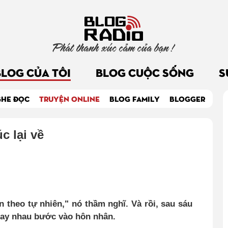
Phát thanh xúc cảm của bạn !
BLOG CỦA TÔI
BLOG CUỘC SỐNG
S
GHE ĐỌC
TRUYỆN ONLINE
BLOG FAMILY
BLOGGER
c lại về
n theo tự nhiên," nó thầm nghĩ. Và rồi, sau sáu
 tay nhau bước vào hôn nhân.