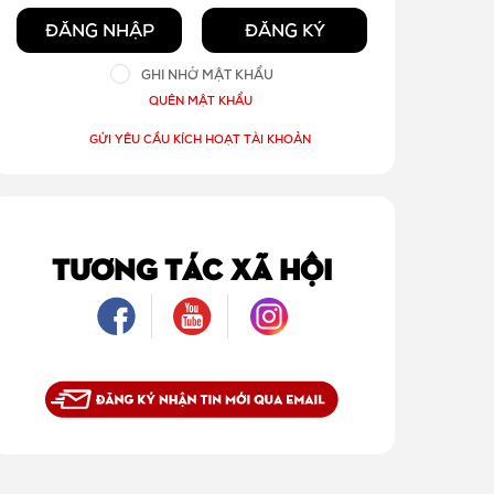
ĐĂNG NHẬP
ĐĂNG KÝ
GHI NHỚ MẬT KHẨU
QUÊN MẬT KHẨU
GỬI YÊU CẦU KÍCH HOẠT TÀI KHOẢN
TƯƠNG TÁC XÃ HỘI