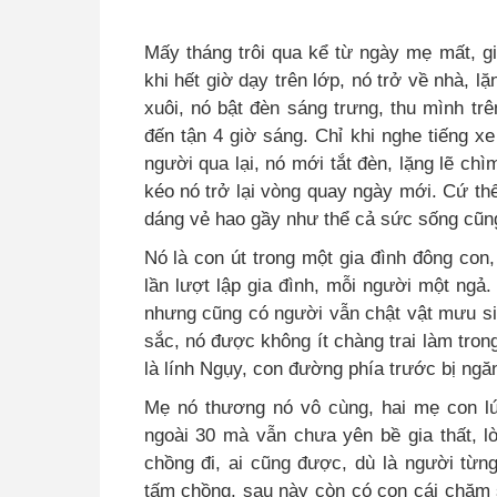
Mấy tháng trôi qua kể từ ngày mẹ mất, gi
khi hết giờ dạy trên lớp, nó trở về nhà, 
xuôi, nó bật đèn sáng trưng, thu mình trê
đến tận 4 giờ sáng. Chỉ khi nghe tiếng 
người qua lại, nó mới tắt đèn, lặng lẽ ch
kéo nó trở lại vòng quay ngày mới. Cứ thế
dáng vẻ hao gầy như thể cả sức sống cũng
Nó là con út trong một gia đình đông con
lần lượt lập gia đình, mỗi người một ngả.
nhưng cũng có người vẫn chật vật mưu sin
sắc, nó được không ít chàng trai làm tron
là lính Ngụy, con đường phía trước bị ngăn
Mẹ nó thương nó vô cùng, hai mẹ con lú
ngoài 30 mà vẫn chưa yên bề gia thất, l
chồng đi, ai cũng được, dù là người từn
tấm chồng, sau này còn có con cái chăm s