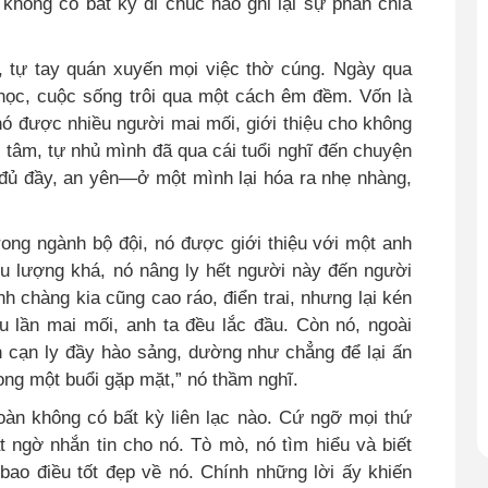
 không có bất kỳ di chúc nào ghi lại sự phân chia
i, tự tay quán xuyến mọi việc thờ cúng. Ngày qua
học, cuộc sống trôi qua một cách êm đềm. Vốn là
 nó được nhiều người mai mối, giới thiệu cho không
tâm, tự nhủ mình đã qua cái tuổi nghĩ đến chuyện
 đủ đầy, an yên—ở một mình lại hóa ra nhẹ nhàng,
rong ngành bộ đội, nó được giới thiệu với một anh
ửu lượng khá, nó nâng ly hết người này đến người
 chàng kia cũng cao ráo, điển trai, nhưng lại kén
u lần mai mối, anh ta đều lắc đầu. Còn nó, ngoài
n cạn ly đầy hào sảng, dường như chẳng để lại ấn
xong một buổi gặp mặt,” nó thầm nghĩ.
toàn không có bất kỳ liên lạc nào. Cứ ngỡ mọi thứ
 ngờ nhắn tin cho nó. Tò mò, nó tìm hiểu và biết
bao điều tốt đẹp về nó. Chính những lời ấy khiến