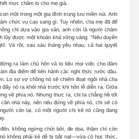
 hết mực chăm lo cho mẹ già.
à con một trong một gia đình trung lưu miền núi. Anh
 làm chức vụ cao sang gì. Tuy nhiên, cha mẹ đã để
Không chỉ dựa vào gia sản, anh còn là người chăm
tích lũy được một khoản khá vững vàng. "Nếu duyên
hĩ. Và rồi, sau sáu tháng yêu nhau, cả hai quyết
đứng ra làm chủ hôn và lo liệu mọi việc cho đám
àm địa điểm để tiến hành các nghi thức rước dâu.
lên. Lo sợ vợ chồng nó sẽ chiếm đoạt ngôi nhà cha
 đẩy nó ra khỏi nhà trước khi hôn lễ diễn ra. Giữa
ng về phía nó. Nhưng thực ra, chị ta chẳng hề tốt
 căn nhà này, nên nếu đứng về phía nó, chị sẽ có
 người còn lại, có một người chị kế nó cũng đang
ay.
 đến, không ngừng chửi bới, đe dọa, thậm chí còn
nó không phải kẻ dễ bị bắt nạt—vừa có học thức,