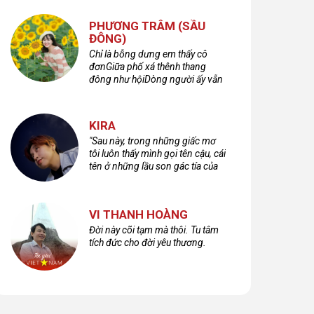
PHƯƠNG TRÂM (SẦU
ĐÔNG)
Chỉ là bỗng dưng em thấy cô
đơnGiữa phố xá thênh thang
đông như hộiDòng người ấy vẫn
bước qua rất vộiMột nửa cuộc
đời ta để lại nơi đâu?
KIRA
"Sau này, trong những giấc mơ
tôi luôn thấy mình gọi tên cậu, cái
tên ở những lầu son gác tía của
quá khứ."
VI THANH HOÀNG
Đời này cõi tạm mà thôi. Tu tâm
tích đức cho đời yêu thương.