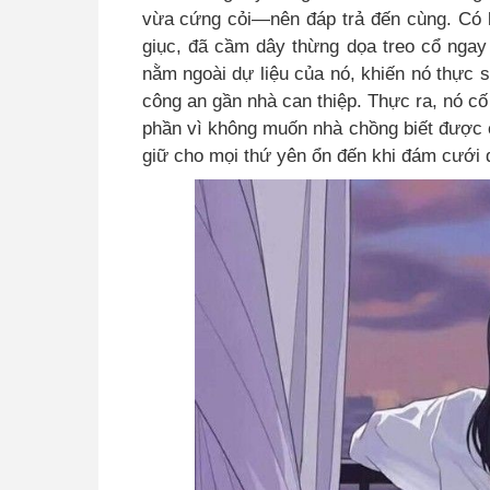
vừa cứng cỏi—nên đáp trả đến cùng. Có lần
giục, đã cầm dây thừng dọa treo cổ ngay
nằm ngoài dự liệu của nó, khiến nó thực 
công an gần nhà can thiệp. Thực ra, nó c
phần vì không muốn nhà chồng biết được c
giữ cho mọi thứ yên ổn đến khi đám cưới d