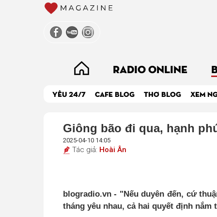
RADIO ONLINE
YÊU 24/7
CAFE BLOG
THƠ BLOG
XEM N
Giông bão đi qua, hạnh phú
2025-04-10 14:05
Tác giả:
Hoài Ân
blogradio.vn - "Nếu duyên đến, cứ thuậ
tháng yêu nhau, cả hai quyết định nắm