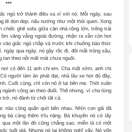
***
ấc ngủ trở thành điều xa xỉ với nó. Mỗi ngày, sau
lặng lẽ dọn dẹp, nấu nướng như một thói quen. Xong
n chiếc ghế sofa giữa căn nhà rộng lớn, trống trải
xe ôm văng vẳng ngoài đường, nhận ra vẫn còn hơi
ìm vào giấc ngủ chắp vá trước khi chuông báo thức
, ngày qua ngày, nó gầy rộc đi, đôi mắt trũng sâu,
 tan theo nỗi mất mát chưa nguôi.
, nơi có đến 11 anh chị em. Cha mất sớm, anh chị
 Có người làm ăn phát đạt, nhà lầu xe hơi đủ đầy,
h. Cuối cùng, chỉ còn nó ở lại bên mẹ. Thời xuân
g ngành công an theo đuổi. Thế nhưng, vì cha từng
 trở, nó đành từ chối tất cả.
c nào cũng quấn quít bên nhau. Nhìn con gái đã
òng bà càng thêm trĩu nặng. Bà khuyên nó cứ lấy
g qua một lần đò cũng chẳng sao, miễn là có một
óc tuổi già. Nhưng nó lại không nghĩ vậy. Nó vốn