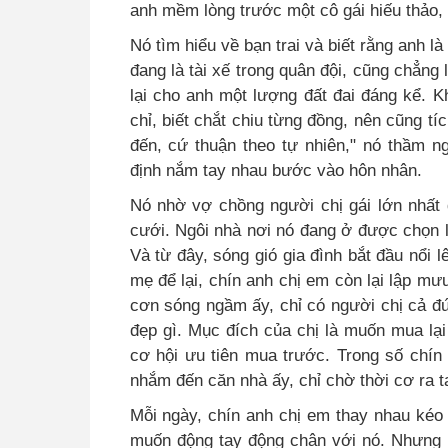
anh mềm lòng trước một cô gái hiếu thảo,
Nó tìm hiểu về bạn trai và biết rằng anh l
đang là tài xế trong quân đội, cũng chẳng
lại cho anh một lượng đất đai đáng kể. 
chỉ, biết chắt chiu từng đồng, nên cũng 
đến, cứ thuận theo tự nhiên," nó thầm ng
định nắm tay nhau bước vào hôn nhân.
Nó nhờ vợ chồng người chị gái lớn nhất 
cưới. Ngôi nhà nơi nó đang ở được chọn l
Và từ đây, sóng gió gia đình bắt đầu nổi 
mẹ để lại, chín anh chị em còn lại lập mưu
cơn sóng ngầm ấy, chỉ có người chị cả đứ
đẹp gì. Mục đích của chị là muốn mua lại
cơ hội ưu tiên mua trước. Trong số chín
nhắm đến căn nhà ấy, chỉ chờ thời cơ ra t
Mỗi ngày, chín anh chị em thay nhau kéo
muốn động tay động chân với nó. Nhưng 