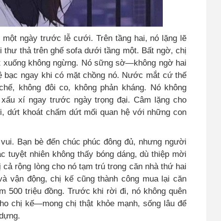
một ngày trước lễ cưới. Trên tầng hai, nó lặng lẽ
i thư thả trên ghế sofa dưới tầng một. Bất ngờ, chị
 trút xuống không ngừng. Nó sững sờ—không ngờ hai
 tệ bạc ngay khi có mặt chồng nó. Nước mắt cứ thế
 chế, không đôi co, không phản kháng. Nó không
xấu xí ngay trước ngày trọng đại. Câm lặng cho
đi, dứt khoát chấm dứt mối quan hệ với những con
 vui. Bạn bè đến chúc phúc đông đủ, nhưng người
c tuyệt nhiên không thấy bóng dáng, dù thiệp mời
 cả rộng lòng cho nó tạm trú trong căn nhà thứ hai
 và vận động, chị kế cũng thành công mua lại căn
m 500 triệu đồng. Trước khi rời đi, nó không quên
cho chị kế—mong chị thật khỏe mạnh, sống lâu để
 dựng.