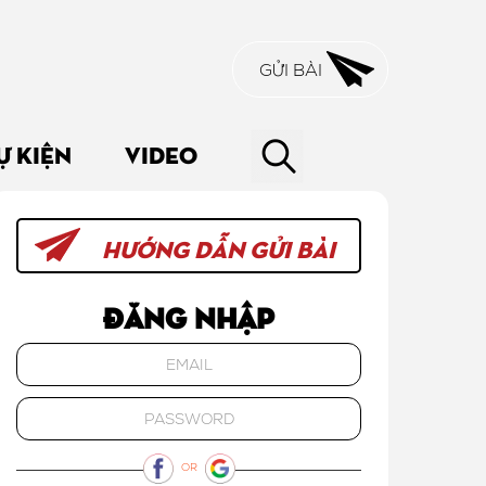
GỬI BÀI
Ự KIỆN
VIDEO
HƯỚNG DẪN GỬI BÀI
Đăng nhập
OR