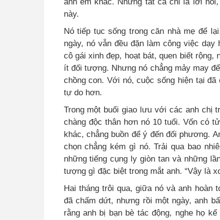
anh em khác. Nhưng tất cả chỉ là lời nói,
này.
Nó tiếp tục sống trong căn nhà mẹ để lạ
ngày, nó vẫn đều đặn làm công việc dạy 
cô gái xinh đẹp, hoạt bát, quen biết rộng,
ít đối tượng. Nhưng nó chẳng mảy may để 
chồng con. Với nó, cuộc sống hiện tại đã
tự do hơn.
Trong một buổi giao lưu với các anh chị t
chàng độc thân hơn nó 10 tuổi. Vốn có t
khác, chẳng buồn để ý đến đối phương. Anh
chọn chẳng kém gì nó. Trải qua bao nhiê
những tiếng cụng ly giòn tan và những lầ
tượng gì đặc biệt trong mắt anh. “Vậy là 
Hai tháng trôi qua, giữa nó và anh hoàn 
đã chấm dứt, nhưng rồi một ngày, anh bất
rằng anh bị bạn bè tác động, nghe họ kể 