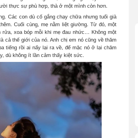
ười thực sự phù hợp, thà ở một mình còn hơn.
ng. Các con dù cố gắng chạy chữa nhưng tuổi già
thêm. Cuối cùng, mẹ nằm liệt giường. Từ đó, một
ắm rửa, xoa bóp mỗi khi mẹ đau nhức… Không một
 là cả thế giới của nó. Anh chị em nó cũng về thăm
 tiếng rồi ai nấy lại ra về, để mặc nó ở lại chăm
, dù không ít lần cảm thấy kiệt sức.