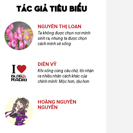
TÁC GIẢ TIÊU BIỂU
NGUYỄN THỊ LOAN
Ta không được chọn nơi mình
sinh ra, nhưng ta được chọn
cách mình sẽ sống
DIÊN VỸ
Khi sống cùng câu chữ, tôi nhận
ra nhiều nhân cách khác của
chính mình: Mộc hơn, dịu hơn
nhưng cũng không kém phần
cuồng dã và hoang hoải...
HOÀNG NGUYÊN
NGUYỄN