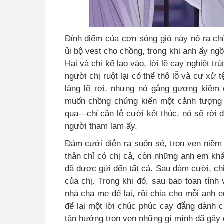
Đỉnh điểm của cơn sóng gió này nổ ra chỉ 
ủi bộ vest cho chồng, trong khi anh ấy ngồ
Hai và chị kế lao vào, lời lẽ cay nghiệt
người chị ruột lại có thể thô lỗ và cư xử
lặng lẽ rơi, nhưng nó gắng gượng kiềm
muốn chồng chứng kiến một cảnh tượng 
qua—chỉ cần lễ cưới kết thúc, nó sẽ rời 
người tham lam ấy.
Đám cưới diễn ra suôn sẻ, trọn vẹn niềm
thân chỉ có chị cả, còn những anh em khá
đã được gửi đến tất cả. Sau đám cưới, chị
của chị. Trong khi đó, sau bao toan tính
nhà cha mẹ để lại, rồi chia cho mỗi anh e
để lại một lời chúc phúc cay đắng dành 
tận hưởng trọn vẹn những gì mình đã gây