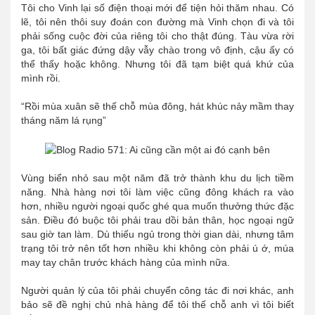
Tôi cho Vinh lại số điện thoại mới để tiện hỏi thăm nhau. Có
lẽ, tôi nên thôi suy đoán con đường mà Vinh chọn đi và tôi
phải sống cuộc đời của riêng tôi cho thật đúng. Tàu vừa rời
ga, tôi bất giác đứng dậy vẫy chào trong vô định, cậu ấy có
thể thấy hoặc không. Nhưng tôi đã tạm biệt quá khứ của
mình rồi.
“Rồi mùa xuân sẽ thế chỗ mùa đông, hát khúc nảy mầm thay
tháng năm lá rụng”
Vùng biển nhỏ sau một năm đã trở thành khu du lịch tiềm
năng. Nhà hàng nơi tôi làm việc cũng đông khách ra vào
hơn, nhiều người ngoại quốc ghé qua muốn thưởng thức đặc
sản. Điều đó buộc tôi phải trau dồi bản thân, học ngoại ngữ
sau giờ tan làm. Dù thiếu ngủ trong thời gian dài, nhưng tâm
trạng tôi trở nên tốt hơn nhiều khi không còn phải ú ớ, múa
may tay chân trước khách hàng của mình nữa.
Người quản lý của tôi phải chuyển công tác đi nơi khác, anh
bảo sẽ đề nghị chủ nhà hàng để tôi thế chỗ anh vì tôi biết