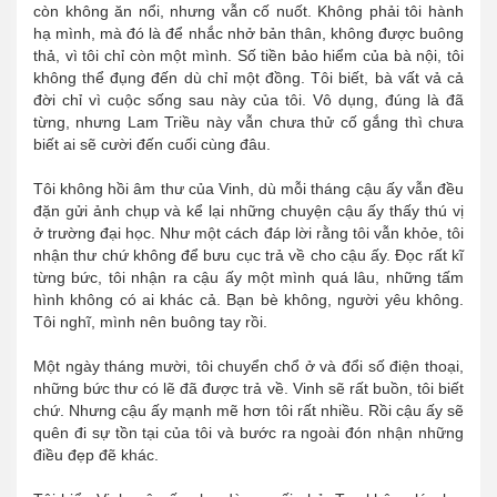
còn không ăn nổi, nhưng vẫn cố nuốt. Không phải tôi hành
hạ mình, mà đó là để nhắc nhở bản thân, không được buông
thả, vì tôi chỉ còn một mình. Số tiền bảo hiểm của bà nội, tôi
không thể đụng đến dù chỉ một đồng. Tôi biết, bà vất vả cả
đời chỉ vì cuộc sống sau này của tôi. Vô dụng, đúng là đã
từng, nhưng Lam Triều này vẫn chưa thử cố gắng thì chưa
biết ai sẽ cười đến cuối cùng đâu.
Tôi không hồi âm thư của Vinh, dù mỗi tháng cậu ấy vẫn đều
đặn gửi ảnh chụp và kể lại những chuyện cậu ấy thấy thú vị
ở trường đại học. Như một cách đáp lời rằng tôi vẫn khỏe, tôi
nhận thư chứ không để bưu cục trả về cho cậu ấy. Đọc rất kĩ
từng bức, tôi nhận ra cậu ấy một mình quá lâu, những tấm
hình không có ai khác cả. Bạn bè không, người yêu không.
Tôi nghĩ, mình nên buông tay rồi.
Một ngày tháng mười, tôi chuyển chổ ở và đổi số điện thoại,
những bức thư có lẽ đã được trả về. Vinh sẽ rất buồn, tôi biết
chứ. Nhưng cậu ấy mạnh mẽ hơn tôi rất nhiều. Rồi cậu ấy sẽ
quên đi sự tồn tại của tôi và bước ra ngoài đón nhận những
điều đẹp đẽ khác.