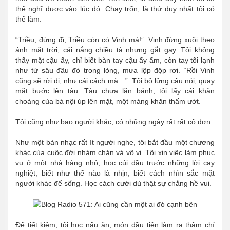
thể nghĩ được vào lúc đó. Chạy trốn, là thứ duy nhất tôi có
thể làm.
“Triều, đừng đi, Triều còn có Vinh mà!”. Vinh đứng xuôi theo
ánh mặt trời, cái nắng chiều tà nhưng gắt gay. Tôi không
thấy mặt cậu ấy, chỉ biết bàn tay cậu ấy ấm, còn tay tôi lạnh
như từ sâu đâu đó trong lòng, mưa lộp độp rơi. “Rồi Vinh
cũng sẽ rời đi, như cái cách mà…”. Tôi bỏ lửng câu nói, quay
mặt bước lên tàu. Tàu chưa lăn bánh, tôi lấy cái khăn
choàng của bà nội úp lên mặt, một mảng khăn thấm ướt.
Tôi cũng như bao người khác, có những ngày rất rất cô đơn
Như một bản nhạc rất ít người nghe, tôi bắt đầu một chương
khác của cuộc đời nhàm chán và vô vị. Tôi xin việc làm phục
vụ ở một nhà hàng nhỏ, học cúi đầu trước những lời cay
nghiệt, biết như thế nào là nhịn, biết cách nhìn sắc mặt
người khác để sống. Học cách cười dù thật sự chẳng hề vui.
Để tiết kiệm, tôi học nấu ăn, món đầu tiên làm ra thậm chí