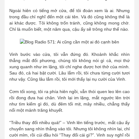
Ngoài hiên có tiếng mở cửa, để tôi đoán xem là ai. Nhưng
trong đầu chỉ nghĩ đến một cái tên. Và đó cũng không thể là
ai khác được. Tôi không trốn tránh, cũng không mong chờ.
Chỉ là muốn biết, một năm qua, cậu ấy sẽ trông như thế nào.
Vinh bước vào cửa, tôi vẫn đứng đó. Khoảnh khắc nhìn
thẳng mắt đối phương, chúng tôi không nói gì cả, mọi thứ
xung quanh như im lặng, tôi chỉ nghe được hơi thở của mình.
Sau đó, cả hai bật cười. Lâu lắm rồi, tôi chưa từng cười tươi
như vậy. Cũng lâu lắm rồi, tôi mới thấy lại nụ cười của Vinh.
Cơm tối xong, tôi ra phía hiên ngồi, vẫn thói quen leo lên cao
rồi đong đưa hai chân. Vinh lại im lặng, mắt ngước lên trời
như tìm kiếm gì đó, dù đêm tối mịt, mây nhiều, chẳng thấy
nổi một mảnh trăng khuyết.
“Triều thay đổi nhiều quá!” – Vinh lên tiếng trước, mắt cậu ấy
chuyển sang nhìn thẳng vào tôi. Nhưng tôi không nhìn lại, chỉ
cười mỉm, rồi cúi đầu hỏi “Thay đổi cái gì?”. Vinh suy nghĩ rồi