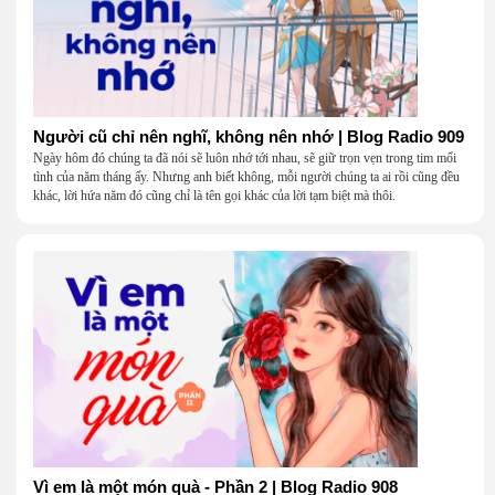
Người cũ chỉ nên nghĩ, không nên nhớ | Blog Radio 909
Ngày hôm đó chúng ta đã nói sẽ luôn nhớ tới nhau, sẽ giữ trọn vẹn trong tim mối
tình của năm tháng ấy. Nhưng anh biết không, mỗi người chúng ta ai rồi cũng đều
khác, lời hứa năm đó cũng chỉ là tên gọi khác của lời tạm biệt mà thôi.
Vì em là một món quà - Phần 2 | Blog Radio 908