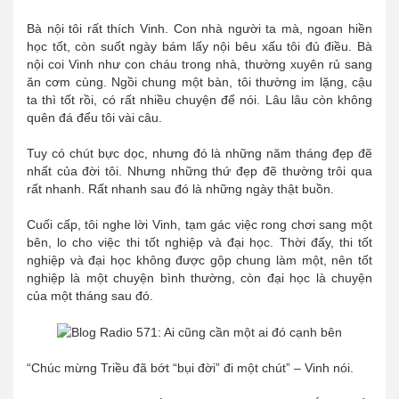
Bà nội tôi rất thích Vinh. Con nhà người ta mà, ngoan hiền
học tốt, còn suốt ngày bám lấy nội bêu xấu tôi đủ điều. Bà
nội coi Vinh như con cháu trong nhà, thường xuyên rủ sang
ăn cơm cùng. Ngồi chung một bàn, tôi thường im lặng, cậu
ta thì tốt rồi, có rất nhiều chuyện để nói. Lâu lâu còn không
quên đá đểu tôi vài câu.
Tuy có chút bực dọc, nhưng đó là những năm tháng đẹp đẽ
nhất của đời tôi. Nhưng những thứ đẹp đẽ thường trôi qua
rất nhanh. Rất nhanh sau đó là những ngày thật buồn.
Cuối cấp, tôi nghe lời Vinh, tạm gác việc rong chơi sang một
bên, lo cho việc thi tốt nghiệp và đại học. Thời đấy, thi tốt
nghiệp và đại học không được gộp chung làm một, nên tốt
nghiệp là một chuyện bình thường, còn đại học là chuyện
của một tháng sau
đó.
“Chúc mừng Triều đã bớt “bụi đời” đi một chút” – Vinh nói.