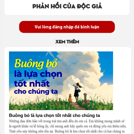
Phản hồi của độc giả
Vui lòng đăng nhập để bình luận
Xem thêm
Buông bỏ là lựa chọn tốt nhất cho chúng ta
Những đau đớn hằn vết trong trái tim anh đều do em cả. Em không mong mình sẽ
là người khâu vá lỗ hỏng ấy, chỉ mong anh hãy quên em và đừng yêu em thêm nữa.
Tình yêu này không nên tồn tại. Buông bỏ là lựa chọn tốt nhất cho cả hai chúng ta.