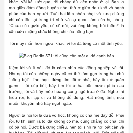
khác. Vài kẻ lướt qua, rồi chẳng đủ kiên nhẫn ở lại. Bạn lơ
mơ giữa đám đông huyên náo, thờ ơ giữa đau khổ và hạnh
phúc của bao người. Tuổi hai lăm nhàn nhạt và lưng chừng
chỉ còn tồn tại trong trí nhớ và sự quan tâm của họ hàng.
“Chưa có người yêu, có sẽ nói, vui lòng không hỏi thêm!” là
câu cửa miệng chắc không chỉ của riêng bạn.
Tôi may mắn hơn người khác, vì tôi đã từng có một tình yêu.
Kiệm lời và ít nói, đó là cách nhìn của đồng nghiệp về tôi.
Nhưng tôi của những ngày cũ có thể tóm gọn trong hai chữ
“bồng bột”. Tan học, đừng tìm tôi ở nhà, hãy tìm ở quán
game. Tôi cúp tiết, hãy tìm tôi ở hai bồn nước phía sau
trường, tôi và bầy mèo hoang cùng ngủ trưa ở đó. Nghe thì
hiểu rồi, tôi lập dị và không dễ đụng. Rất nóng tính, nếu
muốn khuyên nhủ hãy ngọt ngào.
Người ta nói tôi là đứa vô học, không có cha mẹ dạy dỗ. Phải
rồi, từ khi sinh ra tôi đã không có mẹ, cũng chẳng có cha, chỉ
có bà nội. Được bà cưng chiều, nên tôi sinh ra hơi bất cần và
hư hỏng. Tôi biết thế, nhưng làm sao tránh khỏi. Đến cái tuổi