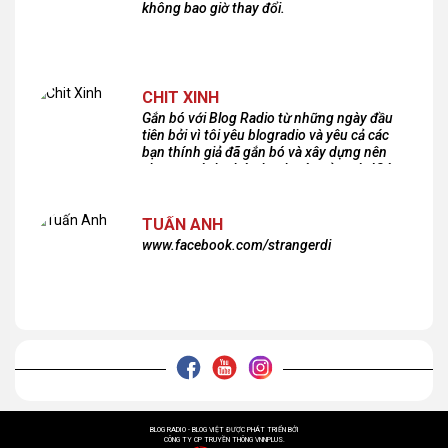
không bao giờ thay đổi.
CHIT XINH
Gắn bó với Blog Radio từ những ngày đầu
tiên bởi vì tôi yêu blogradio và yêu cả các
bạn thính giả đã gắn bó và xây dựng nên
chương trình phát thanh xúc cảm này!Cám
ơn các bạn rất nhiều!
TUẤN ANH
www.facebook.com/strangerdi
BLOG RADIO - BLOG VIỆT ĐƯỢC PHÁT TRIỂN BỞI
CÔNG TY CP TRUYỀN THÔNG VNNPLUS.