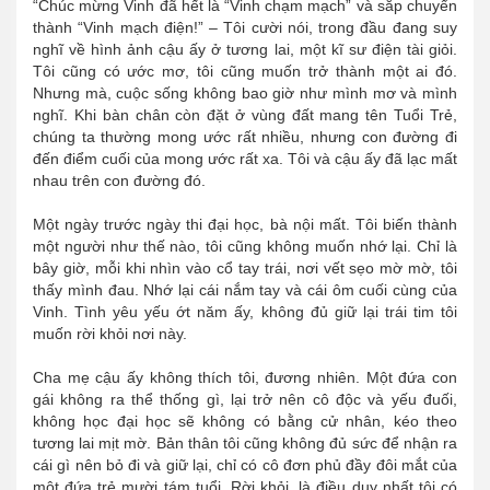
“Chúc mừng Vinh đã hết là “Vinh chạm mạch” và sắp chuyển
thành “Vinh mạch điện!” – Tôi cười nói, trong đầu đang suy
nghĩ về hình ảnh cậu ấy ở tương lai, một kĩ sư điện tài giỏi.
Tôi cũng có ước mơ, tôi cũng muốn trở thành một ai đó.
Nhưng mà, cuộc sống không bao giờ như mình mơ và mình
nghĩ. Khi bàn chân còn đặt ở vùng đất mang tên Tuổi Trẻ,
chúng ta thường mong ước rất nhiều, nhưng con đường đi
đến điểm cuối của mong ước rất xa. Tôi và cậu ấy đã lạc mất
nhau trên con đường đó.
Một ngày trước ngày thi đại học, bà nội mất. Tôi biến thành
một người như thế nào, tôi cũng không muốn nhớ lại. Chỉ là
bây giờ, mỗi khi nhìn vào cổ tay trái, nơi vết sẹo mờ mờ, tôi
thấy mình đau. Nhớ lại cái nắm tay và cái ôm cuối cùng của
Vinh. Tình yêu yếu ớt năm ấy, không đủ giữ lại trái tim tôi
muốn rời khỏi nơi này.
Cha mẹ cậu ấy không thích tôi, đương nhiên. Một đứa con
gái không ra thể thống gì, lại trở nên cô độc và yếu đuối,
không học đại học sẽ không có bằng cử nhân, kéo theo
tương lai mịt mờ. Bản thân tôi cũng không đủ sức để nhận ra
cái gì nên bỏ đi và giữ lại, chỉ có cô đơn phủ đầy đôi mắt của
một đứa trẻ mười tám tuổi. Rời khỏi, là điều duy nhất tôi có