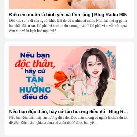
Điều em muốn là bình yên và tĩnh lặng | Blog Radio 905
Đôi khi, sự ra đi của người khác là lí do để ta nhìn lại mình. Nhìn lại những gì mà
bản thân đã cư xử. Có phải vì ta chưa đủ trưởng thành? Có phải vì ta vẫn còn quá
cảm xúc và bi kịch hoá mọi thứ?
Nếu bạn độc thân, hãy cứ tận hưởng điều đó | Blog Radio 904
Nếu bạn độc thân, hãy tận hưởng điều đó. Độc thân không có nghĩa là chưa đủ tốt
để yêu. Độc thân nghĩa là chưa có ai đủ tốt để được bạn yêu.