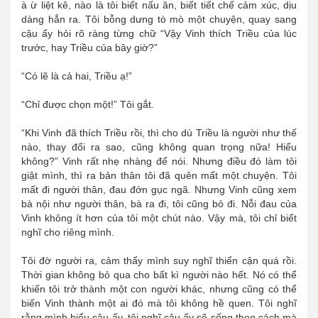
à ừ liệt kê, nào là tôi biết nấu ăn, biết tiết chế cảm xúc, dịu
dàng hẳn ra. Tôi bỗng dưng tò mò một chuyện, quay sang
cậu ấy hỏi rõ ràng từng chữ “Vậy Vinh thích Triều của lúc
trước, hay Triều của bây giờ?”
“Có lẽ là cả hai, Triều ạ!”
“Chỉ được chọn một!” Tôi gắt.
“Khi Vinh đã thích Triều rồi, thì cho dù Triều là người như thế
nào, thay đổi ra sao, cũng không quan trọng nữa! Hiểu
không?” Vinh rất nhẹ nhàng để nói. Nhưng điều đó làm tôi
giật mình, thì ra bản thân tôi đã quên mất một chuyện. Tôi
mất đi người thân, đau đớn gục ngã. Nhưng Vinh cũng xem
bà nội như người thân, bà ra đi, tôi cũng bỏ đi. Nỗi đau của
Vinh không ít hơn của tôi một chút nào. Vậy mà, tôi chỉ biết
nghĩ cho riêng mình.
Tôi đờ người ra, cảm thấy mình suy nghĩ thiển cận quá rồi.
Thời gian không bỏ qua cho bất kì người nào hết. Nó có thể
khiến tôi trở thành một con người khác, nhưng cũng có thể
biến Vinh thành một ai đó mà tôi không hề quen. Tôi nghĩ
rằng mình hiểu cậu ấy, tôi nghĩ cậu ấy sẽ sống theo cách mà