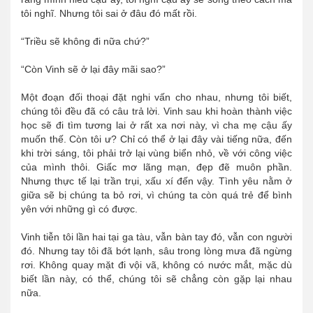
tôi nghĩ. Nhưng tôi sai ở đâu đó mất rồi.
“Triều sẽ không đi nữa chứ?”
“Còn Vinh sẽ ở lại đây mãi sao?”
Một đoạn đối thoại đặt nghi vấn cho nhau, nhưng tôi biết,
chúng tôi đều đã có câu trả lời. Vinh sau khi hoàn thành việc
học sẽ đi tìm tương lai ở rất xa nơi này, vì cha mẹ cậu ấy
muốn thế. Còn tôi ư? Chỉ có thể ở lại đây vài tiếng nữa, đến
khi trời sáng, tôi phải trở lại vùng biển nhỏ, về với công việc
của mình thôi. Giấc mơ lãng mạn, đẹp đẽ muôn phần.
Nhưng thực tế lại trần trụi, xấu xí đến vậy. Tình yêu nằm ở
giữa sẽ bị chúng ta bỏ rơi, vì chúng ta còn quá trẻ để bình
yên với những gì có được.
Vinh tiễn tôi lần hai tại ga tàu, vẫn bàn tay đó, vẫn con người
đó. Nhưng tay tôi đã bớt lạnh, sâu trong lòng mưa đã ngừng
rơi. Không quay mặt đi vội vã, không có nước mắt, mặc dù
biết lần này, có thể, chúng tôi sẽ chẳng còn gặp lại nhau
nữa.