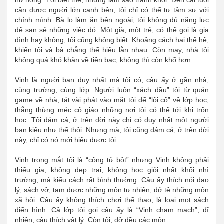
cần được người lớn cạnh bên, tôi chỉ có thể tự tâm sự với
chính mình. Bà lo làm ăn bên ngoài, tôi không đủ năng lực
để san sẻ những việc đó. Một già, một trẻ, có thể gọi là gia
đình hay không, tôi cũng không biết. Khoảng cách hai thế hệ,
khiến tôi và bà chẳng thể hiểu lẫn nhau. Còn may, nhà tôi
không quá khó khăn về tiền bạc, không thì còn khổ hơn.
Vinh là người bạn duy nhất mà tôi có, cậu ấy ở gần nhà,
cùng trường, cùng lớp. Người luôn “xách đầu” tôi từ quán
game về nhà, tát vài phát vào mặt tôi để “lôi cổ” về lớp học,
thẳng thừng méc cô giáo những nơi tôi có thể tới khi trốn
học. Tôi dám cá, ở trên đời này chỉ có duy nhất một người
bạn kiểu như thế thôi. Nhưng mà, tôi cũng dám cá, ở trên đời
này, chỉ có nó mới hiểu được tôi.
Vinh trong mắt tôi là “công tử bột” nhưng Vinh không phải
thiếu gia, không đẹp trai, không học giỏi nhất khối nhì
trường, mà kiểu cách rất bình thường. Cậu ấy thích nói đạo
lý, sách vở, tạm được những môn tự nhiên, dở tệ những môn
xã hội. Cậu ấy không thích chơi thể thao, là loại mọt sách
điển hình. Cả lớp tôi gọi cậu ấy là “Vinh chạm mạch”, dĩ
nhiên, cậu thích vật lý. Còn tôi, dở đều các môn.