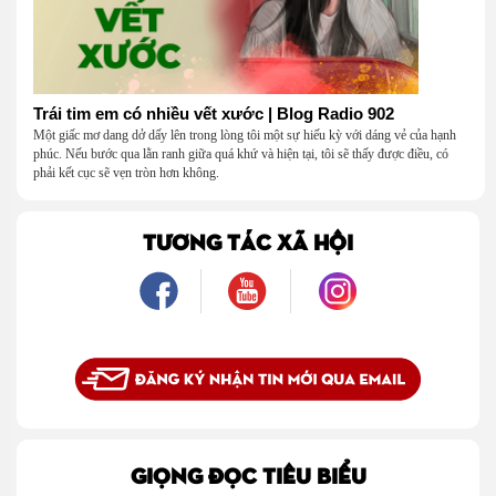
Trái tim em có nhiều vết xước | Blog Radio 902
Một giấc mơ dang dở dấy lên trong lòng tôi một sự hiếu kỳ với dáng vẻ của hạnh
phúc. Nếu bước qua lằn ranh giữa quá khứ và hiện tại, tôi sẽ thấy được điều, có
phải kết cục sẽ vẹn tròn hơn không.
TƯƠNG TÁC XÃ HỘI
GIỌNG ĐỌC TIÊU BIỂU