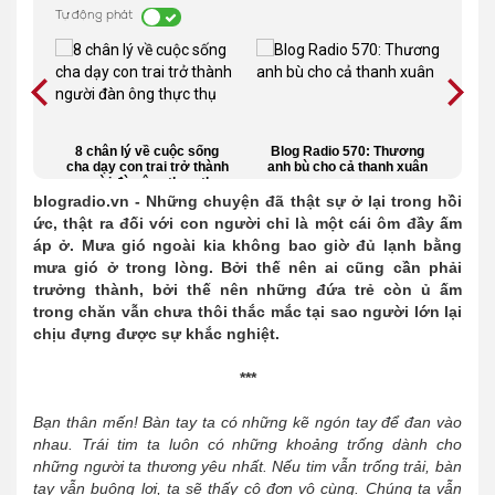
Tự động phát
hủy
8 chân lý về cuộc sống
Blog Radio 570: Thương
10 
ung
cha dạy con trai trở thành
anh bù cho cả thanh xuân
tr
người đàn ông thực thụ
blogradio.vn - Những chuyện đã thật sự ở lại trong hồi
ức, thật ra đối với con người chỉ là một cái ôm đầy ấm
áp ở. Mưa gió ngoài kia không bao giờ đủ lạnh bằng
mưa gió ở trong lòng. Bởi thế nên ai cũng cần phải
trưởng thành, bởi thế nên những đứa trẻ còn ủ ấm
trong chăn vẫn chưa thôi thắc mắc tại sao người lớn lại
chịu đựng được sự khắc nghiệt.
***
Bạn thân mến! Bàn tay ta có những kẽ ngón tay để đan vào
nhau. Trái tim ta luôn có những khoảng trống dành cho
những người ta thương yêu nhất. Nếu tim vẫn trống trải, bàn
tay vẫn buông lơi, ta sẽ thấy cô đơn vô cùng. Chúng ta vẫn