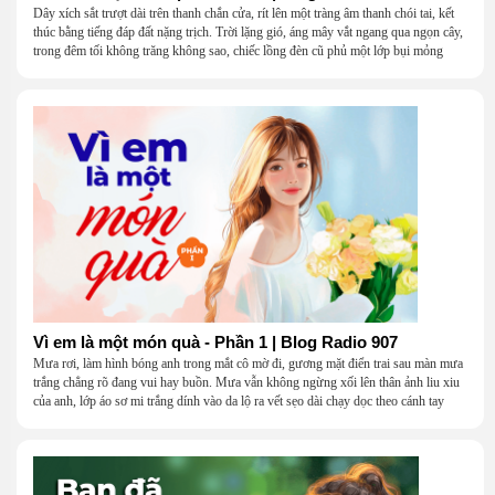
Dây xích sắt trượt dài trên thanh chắn cửa, rít lên một tràng âm thanh chói tai, kết
thúc bằng tiếng đáp đất nặng trịch. Trời lặng gió, áng mây vắt ngang qua ngọn cây,
trong đêm tối không trăng không sao, chiếc lồng đèn cũ phủ một lớp bụi mỏng
Vì em là một món quà - Phần 1 | Blog Radio 907
Mưa rơi, làm hình bóng anh trong mắt cô mờ đi, gương mặt điển trai sau màn mưa
trắng chẳng rõ đang vui hay buồn. Mưa vẫn không ngừng xối lên thân ảnh liu xiu
của anh, lớp áo sơ mi trắng dính vào da lộ ra vết sẹo dài chạy dọc theo cánh tay
khẳng khiu.