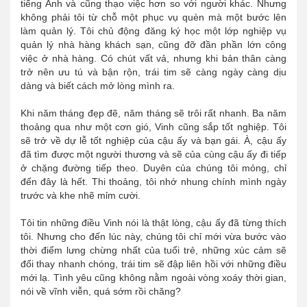
tiếng Anh và cũng thạo việc hơn so với người khác. Nhưng
không phải tôi từ chỗ một phục vụ quèn mà một bước lên
làm quản lý. Tôi chủ động đăng ký học một lớp nghiệp vụ
quản lý nhà hàng khách sạn, cũng đỡ đần phần lớn công
việc ở nhà hàng. Có chút vất vả, nhưng khi bản thân càng
trở nên ưu tú và bận rộn, trái tim sẽ càng ngày càng dịu
dàng và biết cách mở lòng mình ra.
Khi năm tháng đẹp đẽ, năm tháng sẽ trôi rất nhanh. Ba năm
thoảng qua như một cơn gió, Vinh cũng sắp tốt nghiệp. Tôi
sẽ trở về dự lễ tốt nghiệp của cậu ấy và bạn gái. À, cậu ấy
đã tìm được một người thương và sẽ của cùng cậu ấy đi tiếp
ở chặng đường tiếp theo. Duyên của chúng tôi mỏng, chỉ
đến đây là hết. Thi thoảng, tôi nhớ nhung chính mình ngày
trước và khe nhẽ mỉm cười.
Tôi tin những điều Vinh nói là thật lòng, cậu ấy đã từng thích
tôi. Nhưng cho đến lúc này, chúng tôi chỉ mới vừa bước vào
thời điểm lưng chừng nhất của tuổi trẻ, những xúc cảm sẽ
đổi thay nhanh chóng, trái tim sẽ đập liên hồi với những điều
mới lạ. Tình yêu cũng không nằm ngoài vòng xoáy thời gian,
nói về vĩnh viễn, quá sớm rồi chăng?