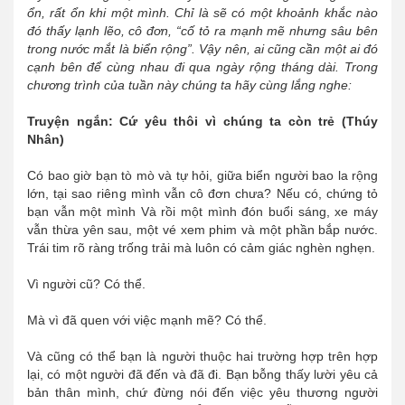
ổn, rất ổn khi một mình. Chỉ là sẽ có một khoảnh khắc nào
đó thấy lạnh lẽo, cô đơn, “cố tỏ ra mạnh mẽ nhưng sâu bên
trong nước mắt là biển rộng”. Vậy nên, ai cũng cần một ai đó
cạnh bên để cùng nhau đi qua ngày rộng tháng dài. Trong
chương trình của tuần này chúng ta hãy cùng lắng nghe:
Truyện ngắn: Cứ yêu thôi vì chúng ta còn trẻ (Thúy
Nhân)
Có bao giờ bạn tò mò và tự hỏi, giữa biển người bao la rộng
lớn, tại sao riêng mình vẫn cô đơn chưa? Nếu có, chứng tỏ
bạn vẫn một mình Và rồi một mình đón buổi sáng, xe máy
vẫn thừa yên sau, một vé xem phim và một phần bắp nước.
Trái tim rõ ràng trống trải mà luôn có cảm giác nghèn nghẹn.
Vì người cũ? Có thể.
Mà vì đã quen với việc mạnh mẽ? Có thể.
Và cũng có thể bạn là người thuộc hai trường hợp trên hợp
lại, có một người đã đến và đã đi. Bạn bỗng thấy lười yêu cả
bản thân mình, chứ đừng nói đến việc yêu thương người