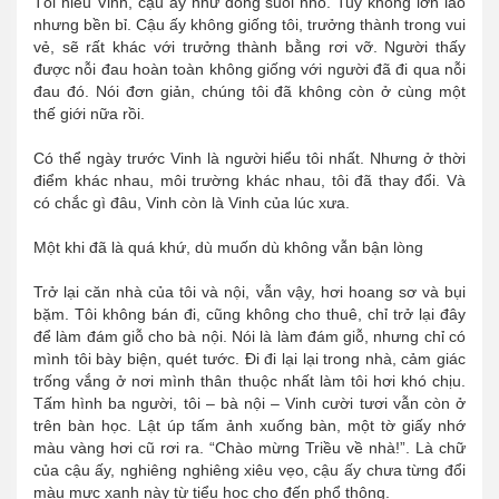
Tôi hiểu Vinh, cậu ấy như dòng suối nhỏ. Tuy không lớn lao
nhưng bền bỉ. Cậu ấy không giống tôi, trưởng thành trong vui
vẻ, sẽ rất khác với trưởng thành bằng rơi vỡ. Người thấy
được nỗi đau hoàn toàn không giống với người đã đi qua nỗi
đau đó. Nói đơn giản, chúng tôi đã không còn ở cùng một
thế giới nữa rồi.
Có thể ngày trước Vinh là người hiểu tôi nhất. Nhưng ở thời
điểm khác nhau, môi trường khác nhau, tôi đã thay đổi. Và
có chắc gì đâu, Vinh còn là Vinh của lúc xưa.
Một khi đã là quá khứ, dù muốn dù không vẫn bận lòng
Trở lại căn nhà của tôi và nội, vẫn vậy, hơi hoang sơ và bụi
bặm. Tôi không bán đi, cũng không cho thuê, chỉ trở lại đây
để làm đám giỗ cho bà nội. Nói là làm đám giỗ, nhưng chỉ có
mình tôi bày biện, quét tước. Đi đi lại lại trong nhà, cảm giác
trống vắng ở nơi mình thân thuộc nhất làm tôi hơi khó chịu.
Tấm hình ba người, tôi – bà nội – Vinh cười tươi vẫn còn ở
trên bàn học. Lật úp tấm ảnh xuống bàn, một tờ giấy nhớ
màu vàng hơi cũ rơi ra. “Chào mừng Triều về nhà!”. Là chữ
của cậu ấy, nghiêng nghiêng xiêu vẹo, cậu ấy chưa từng đổi
màu mực xanh này từ tiểu học cho đến phổ thông.