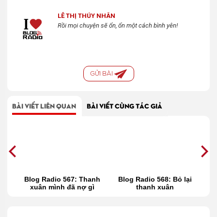
LÊ THỊ THÚY NHÂN
Rồi mọi chuyện sẽ ổn, ổn một cách bình yên!
GỬI BÀI
BÀI VIẾT LIÊN QUAN
BÀI VIẾT CÙNG TÁC GIẢ
lại
Blog Radio 567: Thanh
Blog Radio 568: Bỏ lại
m
xuân mình đã nợ gì
thanh xuân
c
nhau?