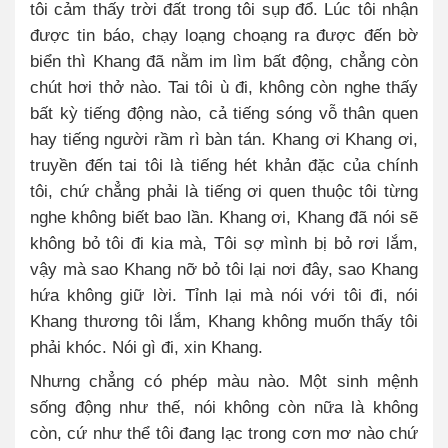
tôi cảm thấy trời đất trong tôi sụp đổ. Lúc tôi nhận
được tin báo, chạy loạng choạng ra được đến bờ
biển thì Khang đã nằm im lìm bất động, chẳng còn
chút hơi thở nào. Tai tôi ù đi, không còn nghe thấy
bất kỳ tiếng động nào, cả tiếng sóng vỗ thân quen
hay tiếng người rầm rì bàn tán. Khang ơi Khang ơi,
truyền đến tai tôi là tiếng hét khản đặc của chính
tôi, chứ chẳng phải là tiếng ơi quen thuộc tôi từng
nghe không biết bao lần. Khang ơi, Khang đã nói sẽ
không bỏ tôi đi kia mà, Tôi sợ mình bị bỏ rơi lắm,
vậy mà sao Khang nỡ bỏ tôi lại nơi đây, sao Khang
hứa không giữ lời. Tỉnh lại mà nói với tôi đi, nói
Khang thương tôi lắm, Khang không muốn thấy tôi
phải khóc. Nói gì đi, xin Khang.
Nhưng chẳng có phép màu nào. Một sinh mệnh
sống động như thế, nói không còn nữa là không
còn, cứ như thể tôi đang lạc trong cơn mơ nào chứ