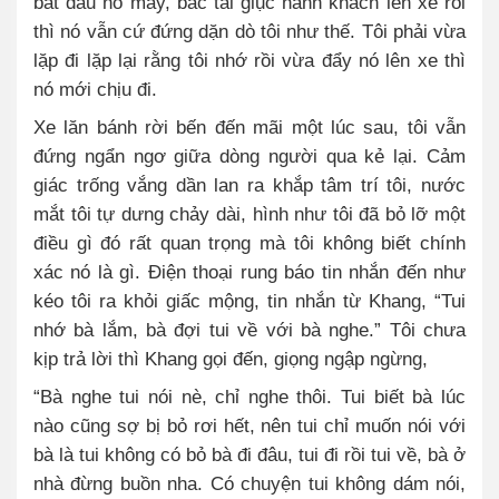
bắt đầu nổ máy, bác tài giục hành khách lên xe rồi
thì nó vẫn cứ đứng dặn dò tôi như thế. Tôi phải vừa
lặp đi lặp lại rằng tôi nhớ rồi vừa đẩy nó lên xe thì
nó mới chịu đi.
Xe lăn bánh rời bến đến mãi một lúc sau, tôi vẫn
đứng ngẩn ngơ giữa dòng người qua kẻ lại. Cảm
giác trống vắng dần lan ra khắp tâm trí tôi, nước
mắt tôi tự dưng chảy dài, hình như tôi đã bỏ lỡ một
điều gì đó rất quan trọng mà tôi không biết chính
xác nó là gì. Điện thoại rung báo tin nhắn đến như
kéo tôi ra khỏi giấc mộng, tin nhắn từ Khang, “Tui
nhớ bà lắm, bà đợi tui về với bà nghe.” Tôi chưa
kịp trả lời thì Khang gọi đến, giọng ngập ngừng,
“Bà nghe tui nói nè, chỉ nghe thôi. Tui biết bà lúc
nào cũng sợ bị bỏ rơi hết, nên tui chỉ muốn nói với
bà là tui không có bỏ bà đi đâu, tui đi rồi tui về, bà ở
nhà đừng buồn nha. Có chuyện tui không dám nói,