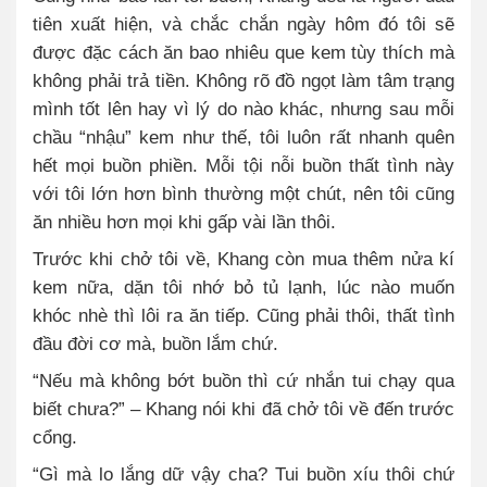
tiên xuất hiện, và chắc chắn ngày hôm đó tôi sẽ
được đặc cách ăn bao nhiêu que kem tùy thích mà
không phải trả tiền. Không rõ đồ ngọt làm tâm trạng
mình tốt lên hay vì lý do nào khác, nhưng sau mỗi
chầu “nhậu” kem như thế, tôi luôn rất nhanh quên
hết mọi buồn phiền. Mỗi tội nỗi buồn thất tình này
với tôi lớn hơn bình thường một chút, nên tôi cũng
ăn nhiều hơn mọi khi gấp vài lần thôi.
Trước khi chở tôi về, Khang còn mua thêm nửa kí
kem nữa, dặn tôi nhớ bỏ tủ lạnh, lúc nào muốn
khóc nhè thì lôi ra ăn tiếp. Cũng phải thôi, thất tình
đầu đời cơ mà, buồn lắm chứ.
“Nếu mà không bớt buồn thì cứ nhắn tui chạy qua
biết chưa?” – Khang nói khi đã chở tôi về đến trước
cổng.
“Gì mà lo lắng dữ vậy cha? Tui buồn xíu thôi chứ