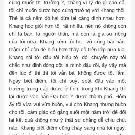
cũng muốn thi trường Y, chẳng vì lý do gì cao cả,
tôi chỉ muốn được học cùng trường với Khang thôi.
Thế là cả năm đó hai đứa lại càng dính nhau hơn.
Khang học giỏi hơn tôi rất nhiều, nên nó không còn
chỉ là bạn, là người thân, mà còn là gia sư riêng
của tôi nữa. Khang kèm tôi học vô cùng bài bản,
thậm chí còn dễ hiểu hơn thầy cô trên lớp nữa kia.
Khang nói tới đâu tôi hiểu tới đó, chuyến này tôi
chắc như đinh đóng cột là mình đậu rồi, ấy vậy mà
đến lúc đi thi thì tôi vẫn bài không được tốt lắm.
Ngày biết điểm, tôi chỉ suýt soát đậu vào một
trường trung cấp dược ở tỉnh, trong khi Khang thì
lại được vào hẳn Đại học Y dược thành phố. Hôm
ấy tôi vừa vui vừa buồn, vui cho Khang nhưng buồn
cho tôi, cảm giác cố gắng suốt một năm trời để đổi
lại kết quả không như ý thật sự chẳng dễ chịu chút
nào. Khang biết điểm cũng chạy sang nhà tôi ngay,