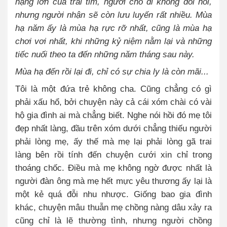
nặng lớn của trái tim, người cho đi không đòi hỏi,
nhưng người nhận sẽ còn lưu luyến rất nhiều. Mùa
hạ năm ấy là mùa hạ rực rỡ nhất, cũng là mùa hạ
chơi vơi nhất, khi những kỷ niệm nằm lại và những
tiếc nuối theo ta đến những năm tháng sau này.
Mùa hạ đến rồi lại đi, chỉ có sự chia ly là còn mãi...
Tôi là một đứa trẻ không cha. Cũng chẳng có gì
phải xấu hổ, bởi chuyện này cả cái xóm chài có vài
hộ gia đình ai mà chẳng biết. Nghe nói hồi đó mẹ tôi
đẹp nhất làng, đầu trên xóm dưới chẳng thiếu người
phải lòng mẹ, ấy thế mà mẹ lại phải lòng gã trai
làng bên rồi tính đến chuyện cưới xin chỉ trong
thoáng chốc. Điều mà mẹ không ngờ được nhất là
người đàn ông mà mẹ hết mực yêu thương ấy lại là
một kẻ quá đỗi nhu nhược. Giống bao gia đình
khác, chuyện mâu thuẫn mẹ chồng nàng dâu xảy ra
cũng chỉ là lẽ thường tình, nhưng người chồng