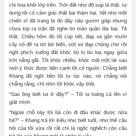
chị hoa khôi lớp trên. Trời đất như đổ sụp là thật, tự
dưng tôi có cảm giác thất bại thảm hại, hệt như một
chiến sĩ đã trang bị đủ đầy nào gươm giáp nhưng
chưa kịp ra trận đã nghe tin toàn quân đại bại. Tệ
thật. Chiều hôm đó tôi cúp tiết, đạp xe gần mười
cây số để ra tới bờ biển, vứt xe đạp chỏng chơ rồi
ngồi phịch xuống đất khóc bù lu bù loa ngay giữa
trời nắng gắt. Tôi khóc nhiều, khóc mãi một lát sau
mới ý thức được bên cạnh tôi có người. Chẳng biết
Khang đã ngồi bên tôi tự lúc nào, nó chẳng nói
chẳng rằng, chỉ nhìn tôi khóc vậy thôi.
“Sao ông biết tui ở đây?” – Tôi la toáng cả lên vì
giật mình
“Ngoài chỗ này thì bà còn đi đâu khác được nữa
hả?” – Khang trả lời kiểu như biết tuốt, như thể câu
hỏi của tôi vừa rồi rất chi là ngốc nghếch còn câu
trả lời của Khang mới là chân lý vậy.