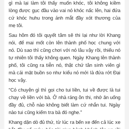
gì mà lại làm tôi thấy muốn khóc, tôi không kiềm
lòng được gục đầu vào vai nó khóc nấc lên, hai đứa
cứ khóc huhu trong ánh mắt đầy xót thương của
mẹ tôi.
Sau hôm đó tôi quyết tâm sẽ thi lại như lời Khang
nói, để mai mốt còn lên thành phố học chung với
nó. Dù sao thì cũng chơi với nó lâu vậy rồi, thiếu nó
tự nhiên tôi thấy không quen. Ngày Khang lên thành
phố, tôi cũng ra tiễn nó, thật chứ tân sinh viên gì
mà cái mặt buồn so như kiểu nó mới là đứa rớt Đại
học vậy.
“Có chuyện gì thì gọi cho tui liền, tui về được là tui
chạy về liền với bà. Ở nhà ráng ôn thi, nhớ ăn uống
đầy đủ, chỗ nào không biết làm cứ nhắn tui. Ngày
nào tui cũng kiểm tra bà đó nghe.”
Khang dặn dò đủ thứ, từ lúc ra bến xe đến cả lúc xe