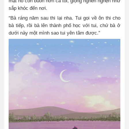
mặt nó còn buồn hơn cả tôi, giọng nghèn nghẹn như
sắp khóc đến nơi.
“Bà ráng năm sau thi lại nha. Tui gọi về ôn thi cho
bà tiếp, rồi bà lên thành phố học với tui, chứ bà ở
dưới này một mình sao tui yên tâm được.”