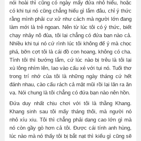
nói hoài thì cũng có ngày mấy đứa nhỏ hiểu, hoặc
có khi tụi nó cũng chẳng hiểu gì lắm đâu, chỉ ý thức
rằng mình phải cư xử như cách mà người lớn đang
làm mới là trẻ ngoan. Nên từ lúc tôi có ý thức, biết
chạy nhảy nô đùa, tôi lại chẳng có đứa bạn nào cả.
Nhiều khi tụi nó cứ rình lúc tôi không để ý mà chọc
phá, bỡn cợt tôi là cái đồ con hoang, không có cha.
Tính tôi thì bướng lắm, cứ lúc nào bị trêu là tôi lại
xù lông nhím lên, lao vào cấu xé với tụi nó. Tuổi thơ
trong trí nhớ của tôi là những ngày tháng cứ hết
đánh nhau, cào cấu rách cả mặt mũi rồi lại lăn ra ăn
vạ. Nói chung là tôi chẳng có đứa bạn nào nên hồn.
Đứa duy nhất chịu chơi với tôi là thằng Khang.
Khang sinh sau tôi mấy tháng thôi, mà người nó
nhỏ xíu xiu. Tôi thì chẳng phải dạng cao lớn gì mà
nó còn gầy gò hơn cả tôi. Được cái tính anh hùng,
lúc nào mà nó thấy tôi bị bắt nạt thì kiểu gì cũng sẽ