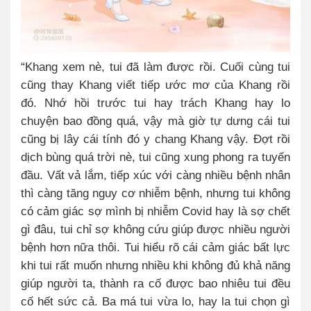
“Khang xem nè, tui đã làm được rồi. Cuối cùng tui
cũng thay Khang viết tiếp ước mơ của Khang rồi
đó. Nhớ hồi trước tui hay trách Khang hay lo
chuyện bao đồng quá, vậy mà giờ tự dưng cái tui
cũng bị lây cái tính đó y chang Khang vậy. Đợt rồi
dịch bùng quá trời nè, tui cũng xung phong ra tuyến
đầu. Vất vả lắm, tiếp xúc với càng nhiều bệnh nhân
thì càng tăng nguy cơ nhiễm bệnh, nhưng tui không
có cảm giác sợ mình bị nhiễm Covid hay là sợ chết
gì đâu, tui chỉ sợ không cứu giúp được nhiều người
bệnh hơn nữa thôi. Tui hiểu rõ cái cảm giác bất lực
khi tui rất muốn nhưng nhiều khi không đủ khả năng
giúp người ta, thành ra cố được bao nhiêu tui đều
cố hết sức cả. Ba má tui vừa lo, hay la tui chọn gì