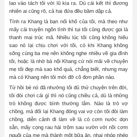
lao vào tách tôi với lũ kia ra. Dù cái kết thì đương
nhiên ai cũng rõ, cả hai đứa đều bầm dập cả.
Tính ra Khang là bạn nối khố của tôi, mà theo như
mấy cái truyện ngôn tình thì tụi tôi cũng được gọi là
thanh mai trúc mã. Nhiều lúc tôi cũng không hiểu
sao nó lại chịu chơi với tôi, có khi Khang không
sống cùng ba mẹ nên không nghe nhiều về gia đình
tôi, hoặc là nhờ bà nội Khang cứ nói mãi về chuyện
mẹ tôi đẹp mà sao khổ quá, chẳng biết, nhưng may
mà có Khang nên tôi mới đỡ cô đơn phần nào.
Từ hồi bé nó đã nhường tôi đủ thứ chuyện trên đời,
tôi đòi chơi cái gì thì nó cũng chiều cả, dù là những
trò không được bình thường lắm. Nào là trò vợ
chồng, mà đổi lại Khang đóng vai vợ còn tôi đòi làm
chồng, diễn cảnh đi làm về là có cơm nước dọn
sẵn, mấy cọng rau hái trộm sau vườn với nồi cơm
nguội của mẹ mà thành một bữa ăn, nhai nhóp nhép