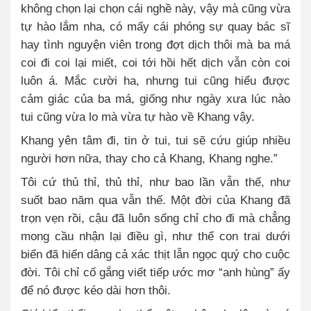
không chọn lại chọn cái nghề này, vậy mà cũng vừa
tự hào lắm nha, có mấy cái phóng sự quay bác sĩ
hay tình nguyện viên trong đợt dịch thôi mà ba má
coi đi coi lại miết, coi tới hồi hết dịch vẫn còn coi
luôn á. Mắc cười ha, nhưng tui cũng hiểu được
cảm giác của ba má, giống như ngày xưa lúc nào
tui cũng vừa lo mà vừa tự hào về Khang vậy.
Khang yên tâm đi, tin ở tui, tui sẽ cứu giúp nhiều
người hơn nữa, thay cho cả Khang, Khang nghe.”
Tôi cứ thủ thỉ, thủ thỉ, như bao lần vẫn thế, như
suốt bao năm qua vẫn thế. Một đời của Khang đã
trọn vẹn rồi, cậu đã luôn sống chỉ cho đi mà chẳng
mong cầu nhận lại điều gì, như thể con trai dưới
biển đã hiến dâng cả xác thịt lẫn ngọc quý cho cuộc
đời. Tôi chỉ cố gắng viết tiếp ước mơ “anh hùng” ấy
để nó được kéo dài hơn thôi.