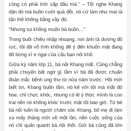
cũng có phải trời sập đâu mà.” – Tôi nghe Khang
dặn dò mà buồn cười quá đỗi, nó cứ làm như mai là
tận thế không bằng vậy đó.
“Nhưng tui không muốn bà buồn…”
Trong buổi chiều nhập nhoạng, nơi ánh tà dương đỏ
rực, tôi đã vô tình không để ý đến khuôn mặt đang
đỏ bừng vì e ngại của cậu bạn nối khố.
Giữa kỳ năm lớp 11, bà nội Khang mất. Cũng chẳng
phải chuyện bất ngờ gì lắm vì bà đã được chuẩn
đoán mắc bệnh ung thư từ nửa năm trước. Hồi mới
biết tin, Khang buồn lắm, nó kể với tôi mà mắt đỏ
hoe, chỉ chực khóc, nhưng có lẽ ý thức mình là con
trai nên nó không khóc trước mặt tôi bao giờ. Từ bé
bà nội luôn là người chăm sóc Khang, bố mẹ đi làm
xa mấy tháng mới về một lần, nên cuộc sống của
nó chỉ quẩn quanh bà nội thôi. Giờ bà cũng đã lớn