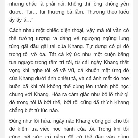
nhưng chắc là phải nói, không thì lòng không yên
được. Tui… tui thương bà lắm. Thương theo kiểu
ấy ấy á…”
Cách nhau một chiếc điện thoại, vậy mà tôi vẫn có
thể tưởng tượng ra dáng vẻ ngượng ngùng lúng
túng gãi đầu gãi tai của Khang. Tự dưng có gì đó
trong tôi vỡ òa. Tất cả ký ức như một cuộn băng
tua ngược trong tâm trí tôi, từ cái ngày Khang thất
vọng khi nghe tôi kể về Vũ, cả khuôn mặt ửng đỏ
của Khang dưới ánh chiều tà, và cả ánh mắt đỏ hoe
buồn bã khi tôi không thể cùng lên thành phố học
chung với Khang. Hóa ra cảm giác như bỏ lỡ thứ gì
đó trong tôi là bởi thế, bởi tôi cũng đã thích Khang
chẳng biết từ lúc nào.
Đúng như lời hứa, ngày nào Khang cũng gọi cho tôi
để kiểm tra việc học hành của tôi. Trong khi tôi
cũng hết sức cố gắng để có thể đậu vào cùng