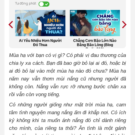
Tự động phát
n Đau
Ai Yêu Nhiều Hơn Người
Chẳng Cơn Bão Lớn Nào
Học
Đó Thua
Bằng Bão Lòng (Blog
Radio 813)
Mùa hạ với bạn có vị gì? Có phải vị đau thương của
chia ly xa cách. Bạn đã bao giờ bỏ lại ai đó, hoặc bị
ai đó bỏ lại vào một mùa hạ nào đó chưa? Mùa hạ
năm nay vẫn thơm mùi nắng cũ nhưng người đã
không còn. Nắng vẫn rực rỡ nhưng bước chân xa
rồi vẫn còn vọng tiếng.
Có những người giống như mặt trời mùa hạ, cam
tâm tình nguyện mang nắng ấm đi khắp nơi. Có ích
kỷ không khi ta muốn ánh nắng đó chỉ dành riêng
cho mình, của riêng ta thôi? Ân tình là một gánh