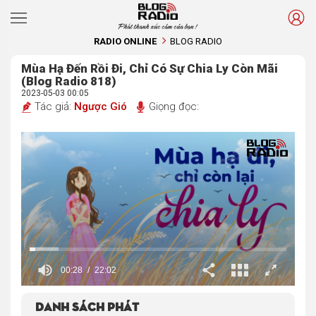
Phát thanh xúc cảm của bạn !
RADIO ONLINE
BLOG RADIO
Mùa Hạ Đến Rồi Đi, Chỉ Có Sự Chia Ly Còn Mãi
(Blog Radio 818)
2023-05-03 00:05
Tác giả:
Ngược Gió
Giọng đọc:
00:30
22:02
Danh sách phát