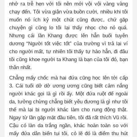
nhớ ra trễ hẹn với tôi nên mới vội vội vàng vàng
chạy đến. Tôi vừa giận vừa buồn cười, nhiều khi tôi
muốn nó ích kỷ một chút cũng được, chứ gặp
chuyện gì cũng lo tôi lại thấy nhọc cho nó quá.
Nhưng cái lần Khang được lên hẳn buổi tuyên
dương “Người tốt việc tốt” của trường vì trả lại ví
cho người mất, tự nhiên tôi thấy tự hào hẳn, đi đâu
tôi cũng khoe người ta Khang là bạn của tôi đó, bạn
thân nhất.
Chẳng mấy chốc mà hai đứa cũng học lên tới cấp
3. Cái tuổi dở dở ương ương cũng biết cảm nắng
người khác gọi là gì rồi ấy. Một đứa ruột để ngoài
da, tưởng chừng chẳng biết yêu đương là gì như tôi
thế mà lại bị người khác làm cho rung động thật.
Ngay từ lần gặp mặt đầu tiên, tôi đã rất thích Vũ rồi.
Cậu có làn da trắng ngần, khác hoàn toàn so với
mấy đứa dân biển tụi tôi, có lẽ đó là điểm thu hút