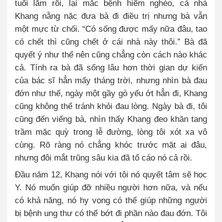
tuổi lắm rồi, lại mắc bệnh hiểm nghèo, cả nhà
Khang nằng nặc đưa bà đi điều trị nhưng bà vẫn
một mực từ chối. “Có sống được mấy nữa đâu, tao
có chết thì cũng chết ở cái nhà này thôi.” Bà đã
quyết ý như thế nên cũng chẳng còn cách nào khác
cả. Tính ra bà đã sống lâu hơn thời gian dự kiến
của bác sĩ hẳn mấy tháng trời, nhưng nhìn bà đau
đớn như thế, ngày một gầy gò yếu ớt hẳn đi, Khang
cũng không thể tránh khỏi đau lòng. Ngày bà đi, tôi
cũng đến viếng bà, nhìn thấy Khang đeo khăn tang
trầm mặc quỳ trong lễ đường, lòng tôi xót xa vô
cùng. Rõ ràng nó chẳng khóc trước mặt ai đâu,
nhưng đôi mắt trũng sâu kia đã tố cáo nó cả rồi.
Đầu năm 12, Khang nói với tôi nó quyết tâm sẽ học
Y. Nó muốn giúp đỡ nhiều người hơn nữa, và nếu
có khả năng, nó hy vọng có thể giúp những người
bị bệnh ung thư có thể bớt đi phần nào đau đớn. Tôi