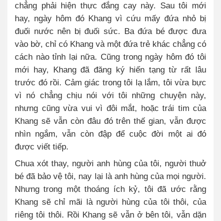
chẳng phải hiện thực đắng cay này. Sau tôi mới
hay, ngày hôm đó Khang vì cứu mấy đứa nhỏ bị
đuối nước nên bị đuối sức. Ba đứa bé được đưa
vào bờ, chỉ có Khang và một đứa trẻ khác chẳng có
cách nào tỉnh lại nữa. Cũng trong ngày hôm đó tôi
mới hay, Khang đã đăng ký hiến tạng từ rất lâu
trước đó rồi. Cảm giác trong tôi lạ lắm, tôi vừa bực
vì nó chẳng chịu nói với tôi những chuyện này,
nhưng cũng vừa vui vì đôi mắt, hoặc trái tim của
Khang sẽ vẫn còn đâu đó trên thế gian, vẫn được
nhìn ngắm, vẫn còn đập để cuộc đời một ai đó
được viết tiếp.
Chua xót thay, người anh hùng của tôi, người thuở
bé đã bảo vệ tôi, nay lại là anh hùng của mọi người.
Nhưng trong một thoáng ích kỷ, tôi đã ước rằng
Khang sẽ chỉ mãi là người hùng của tôi thôi, của
riêng tôi thôi. Rồi Khang sẽ vẫn ở bên tôi, vẫn dặn