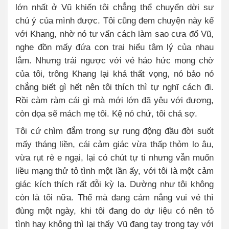
lớn nhất ở Vũ khiến tôi chẳng thể chuyển dời sự
chú ý của mình được. Tôi cũng đem chuyện này kể
với Khang, nhờ nó tư vấn cách làm sao cưa đổ Vũ,
nghe đồn mấy đứa con trai hiểu tâm lý của nhau
lắm. Nhưng trái ngược với vẻ háo hức mong chờ
của tôi, trông Khang lại khá thất vọng, nó bảo nó
chẳng biết gì hết nên tôi thích thì tự nghĩ cách đi.
Rồi càm ràm cái gì mà mới lớn đã yêu với đương,
còn dọa sẽ mách mẹ tôi. Kệ nó chứ, tôi chả sợ.
Tôi cứ chìm đắm trong sự rung động đầu đời suốt
mấy tháng liền, cái cảm giác vừa thấp thỏm lo âu,
vừa rụt rè e ngại, lại có chút tự ti nhưng vẫn muốn
liều mạng thử tỏ tình một lần ấy, với tôi là một cảm
giác kích thích rất đỗi kỳ lạ. Dường như tôi không
còn là tôi nữa. Thế mà đang cảm nắng vui vẻ thì
đùng một ngày, khi tôi đang do dự liệu có nên tỏ
tình hay không thì lại thấy Vũ đang tay trong tay với