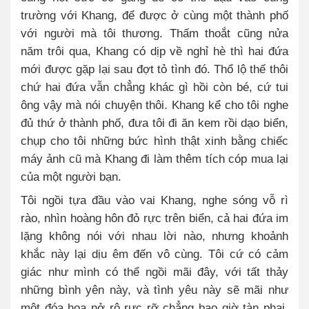
trường với Khang, để được ở cùng một thành phố
với người mà tôi thương. Thấm thoắt cũng nửa
năm trôi qua, Khang có dịp về nghỉ hè thì hai đứa
mới được gặp lại sau đợt tỏ tình đó. Thổ lộ thế thôi
chứ hai đứa vẫn chẳng khác gì hồi còn bé, cứ tui
ông vậy mà nói chuyện thôi. Khang kể cho tôi nghe
đủ thứ ở thành phố, đưa tôi đi ăn kem rồi dạo biển,
chụp cho tôi những bức hình thật xinh bằng chiếc
máy ảnh cũ mà Khang đi làm thêm tích cóp mua lại
của một người bạn.
Tôi ngồi tựa đầu vào vai Khang, nghe sóng vỗ rì
rào, nhìn hoàng hôn đỏ rực trên biển, cả hai đứa im
lặng không nói với nhau lời nào, nhưng khoảnh
khắc này lại dịu êm đến vô cùng. Tôi cứ có cảm
giác như mình có thể ngồi mãi đây, với tất thảy
những bình yên này, và tình yêu này sẽ mãi như
một đóa hoa nở rộ rực rỡ chẳng bao giờ tàn phai.