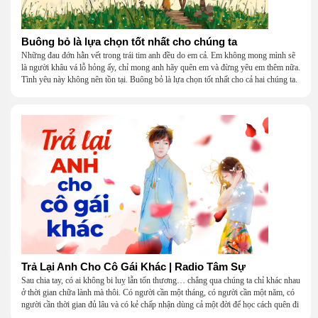
Buông bỏ là lựa chọn tốt nhất cho chúng ta
Những đau đớn hằn vết trong trái tim anh đều do em cả. Em không mong mình sẽ
là người khâu vá lỗ hỏng ấy, chỉ mong anh hãy quên em và đừng yêu em thêm nữa.
Tình yêu này không nên tồn tại. Buông bỏ là lựa chọn tốt nhất cho cả hai chúng ta.
Trả Lại Anh Cho Cô Gái Khác | Radio Tâm Sự
Sau chia tay, có ai không bi luỵ lẫn tổn thương… chẳng qua chúng ta chỉ khác nhau
ở thời gian chữa lành mà thôi. Có người cần một tháng, có người cần một năm, có
người cần thời gian đủ lâu và có kẻ chấp nhận dùng cả một đời để học cách quên đi
một người.