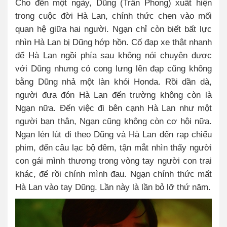
Cho đến một ngày, Dũng (Trần Phong) xuất hiện
trong cuộc đời Hà Lan, chính thức chen vào mối
quan hệ giữa hai người. Ngạn chỉ còn biết bất lực
nhìn Hà Lan bị Dũng hớp hồn. Cố đạp xe thật nhanh
để Hà Lan ngồi phía sau không nói chuyện được
với Dũng nhưng có cong lưng lên đạp cũng không
bằng Dũng nhả một làn khói Honda. Rồi dần dà,
người đưa đón Hà Lan đến trường không còn là
Ngạn nữa. Đến việc đi bên cạnh Hà Lan như một
người bạn thân, Ngạn cũng không còn cơ hội nữa.
Ngạn lén lút đi theo Dũng và Hà Lan đến rạp chiếu
phim, đến câu lạc bộ đêm, tận mắt nhìn thấy người
con gái mình thương trong vòng tay người con trai
khác, để rồi chính mình đau. Ngạn chính thức mất
Hà Lan vào tay Dũng. Lần này là lần bỏ lỡ thứ năm.