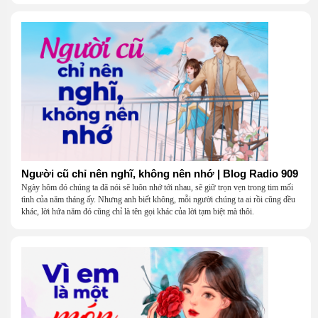
Người cũ chỉ nên nghĩ, không nên nhớ | Blog Radio 909
Ngày hôm đó chúng ta đã nói sẽ luôn nhớ tới nhau, sẽ giữ trọn vẹn trong tim mối
tình của năm tháng ấy. Nhưng anh biết không, mỗi người chúng ta ai rồi cũng đều
khác, lời hứa năm đó cũng chỉ là tên gọi khác của lời tạm biệt mà thôi.