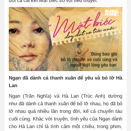
đổi cả cái kết
Mắt biếc
so với tiểu thuyết.
Ngạn đã dành cả thanh xuân để yêu và bỏ lỡ Hà
Lan
Ngạn (Trần Nghĩa) và Hà Lan (Trúc Anh) dường
như đã dành cả thanh xuân để bỏ lỡ nhau, họ đã bỏ
lỡ nhau quá nhiều lần trong đời, kể cả chuyến tàu
cuối cùng. Khác với truyện, tình yêu của Ngạn dành
cho Hà Lan chỉ là tình cảm một chiều, trong phim,