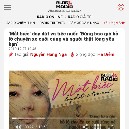
Phát thanh xúc cảm của bạn !
RADIO ONLINE
RADIO GIẢI TRÍ
RADIO CHIÊM TINH
RADIO TRI THỨC
CẢM XÚC ÂM NHẠC
YÊU ĐIỆN ẢNH
‘Mắt biếc’ day dứt và tiếc nuối: ‘Đừng bao giờ bỏ
lỡ chuyến xe cuối cùng và người thật lòng yêu
bạn’
2019-12-27 10:48
Tác giả:
Nguyễn Hằng Nga
Giọng đọc:
Hà Diễm
00:29
10:53