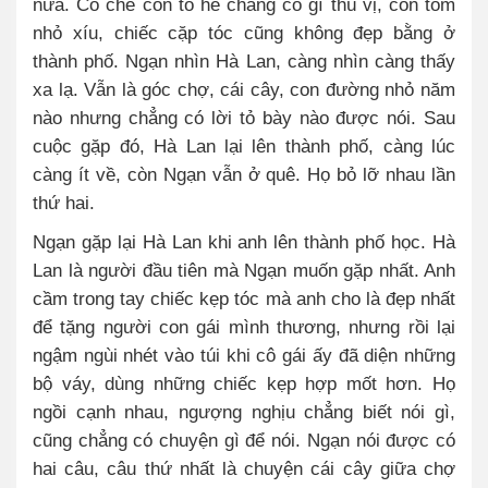
nữa. Cô chê con tò he chẳng có gì thú vị, con tôm
nhỏ xíu, chiếc cặp tóc cũng không đẹp bằng ở
thành phố. Ngạn nhìn Hà Lan, càng nhìn càng thấy
xa lạ. Vẫn là góc chợ, cái cây, con đường nhỏ năm
nào nhưng chẳng có lời tỏ bày nào được nói. Sau
cuộc gặp đó, Hà Lan lại lên thành phố, càng lúc
càng ít về, còn Ngạn vẫn ở quê. Họ bỏ lỡ nhau lần
thứ hai.
Ngạn gặp lại Hà Lan khi anh lên thành phố học. Hà
Lan là người đầu tiên mà Ngạn muốn gặp nhất. Anh
cầm trong tay chiếc kẹp tóc mà anh cho là đẹp nhất
để tặng người con gái mình thương, nhưng rồi lại
ngậm ngùi nhét vào túi khi cô gái ấy đã diện những
bộ váy, dùng những chiếc kẹp hợp mốt hơn. Họ
ngồi cạnh nhau, ngượng nghịu chẳng biết nói gì,
cũng chẳng có chuyện gì để nói. Ngạn nói được có
hai câu, câu thứ nhất là chuyện cái cây giữa chợ