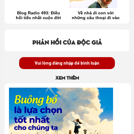
i
Blog Radio 493: Điều
Về nhà đi con với
Gi
i?
hối tiếc nhất cuộc đời
những câu thoại đi vào
lòng người
Phản hồi của độc giả
Vui lòng đăng nhập để bình luận
Xem thêm