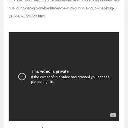
Link báo gốc: http://gioitre.baodatviet.vn/mat-biec-day-dut-va-tiec-
nuoi-dung-bao-gio-bo-lo-chuyen-xe-cuoi-cung-va-nguoi-that-long-
yeu-ban-1724728.html