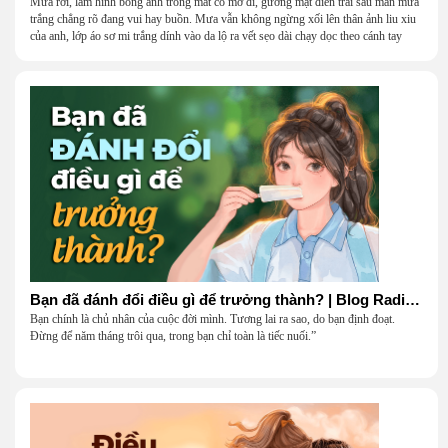
Mưa rơi, làm hình bóng anh trong mắt cô mờ đi, gương mặt điển trai sau màn mưa
trắng chẳng rõ đang vui hay buồn. Mưa vẫn không ngừng xối lên thân ảnh liu xiu
của anh, lớp áo sơ mi trắng dính vào da lộ ra vết sẹo dài chạy dọc theo cánh tay
khẳng khiu.
Bạn đã đánh đổi điều gì để trưởng thành? | Blog Radio 906
Bạn chính là chủ nhân của cuộc đời mình. Tương lai ra sao, do bạn định đoạt.
Đừng để năm tháng trôi qua, trong bạn chỉ toàn là tiếc nuối.”