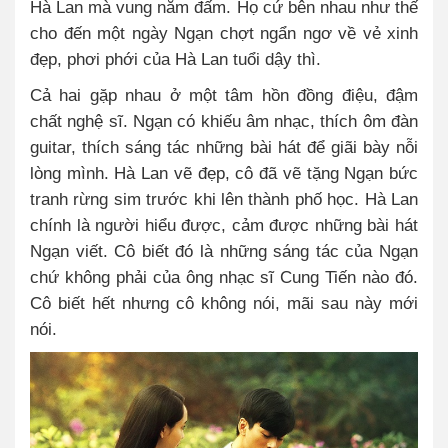
Hà Lan mà vung nắm đấm. Họ cứ bên nhau như thế
cho đến một ngày Ngạn chợt ngẩn ngơ về vẻ xinh
đẹp, phơi phới của Hà Lan tuổi dậy thì.
Cả hai gặp nhau ở một tâm hồn đồng điệu, đậm
chất nghệ sĩ. Ngạn có khiếu âm nhạc, thích ôm đàn
guitar, thích sáng tác những bài hát để giãi bày nỗi
lòng mình. Hà Lan vẽ đẹp, cô đã vẽ tặng Ngạn bức
tranh rừng sim trước khi lên thành phố học. Hà Lan
chính là người hiểu được, cảm được những bài hát
Ngạn viết. Cô biết đó là những sáng tác của Ngạn
chứ không phải của ông nhạc sĩ Cung Tiến nào đó.
Cô biết hết nhưng cô không nói, mãi sau này mới
nói.