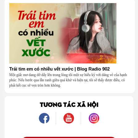
Trái tim em có nhiều vết xước | Blog Radio 902
Một giấc mơ dang dở dấy lên trong lòng tôi một sự hiếu kỳ với dáng vẻ của hạnh
phúc. Nếu bước qua lằn ranh giữa quá khứ và hiện tại, tôi sẽ thấy được điều, có
phải kết cục sẽ vẹn tròn hơn không.
TƯƠNG TÁC XÃ HỘI