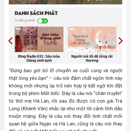
Danh sách phát
Tự động phát
ưới
Blog Radio 631: Sáu mùa
Người mà tôi đã từng rất
Kh
Giáng sinh lạnh
thương
“Đừng bao giờ bỏ lỡ chuyến xe cuối cùng và người
thật lòng yêu bạn”
– câu nói đậm chất ngôn tình này
không mới nhưng lại trở nên hợp lý bất ngờ khi đặt
trong bộ phim
Mắt biếc
. Đây là câu nói “chân truyền”
từ thờ mẹ Hà Lan, rồi sau đó được cô con gái Trà
Long (Khánh Vân) nhắc lại như một lời cảnh tỉnh dẫu
muộn màng. Đây là câu nói thay đổi tính chất mối
quan hệ giữa Ngạn và Hà Lan, cũng là câu nói thay