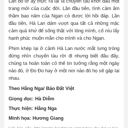
Lan bỏ lỡ ấy thực ra lại là chuyến tàu khởi đầu một
trang mới của cuộc đời. Lần đầu tiên, tình cảm âm
thầm bao năm của Ngạn có được lời hồi đáp. Lần
đầu tiên, Hà Lan dám vượt qua tất cả những mặc
cảm quá khứ để sống thật với lòng mình, cố níu lấy
hạnh phúc muộn mằn cho mình và cho Ngạn.
Phim khép lại ở cảnh Hà Lan nước mắt lưng tròng
đứng nhìn chuyến tàu rời đi nhưng biết đâu đấy,
chúng ta hoàn toàn có thể tin tưởng rằng một ngày
nào đó, ở Đo Đo hay ở một nơi nào đó họ sẽ gặp lại
nhau.
Theo Hằng Nga/ Báo Đất Việt
Giọng đọc: Hà Diễm
Thực hiện: Hằng Nga
Minh họa: Hương Giang