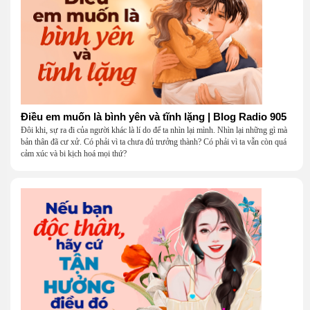
Điều em muốn là bình yên và tĩnh lặng | Blog Radio 905
Đôi khi, sự ra đi của người khác là lí do để ta nhìn lại mình. Nhìn lại những gì mà
bản thân đã cư xử. Có phải vì ta chưa đủ trưởng thành? Có phải vì ta vẫn còn quá
cảm xúc và bi kịch hoá mọi thứ?