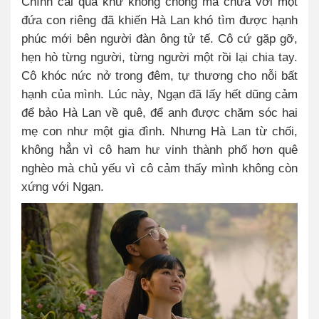
Chính cái quá khứ không chồng mà chửa với một
đứa con riêng đã khiến Hà Lan khó tìm được hạnh
phúc mới bên người đàn ông tử tế. Cô cứ gặp gỡ,
hẹn hò từng người, từng người một rồi lại chia tay.
Cô khóc nức nở trong đêm, tự thương cho nỗi bất
hạnh của mình. Lúc này, Ngạn đã lấy hết dũng cảm
để bảo Hà Lan về quê, để anh được chăm sóc hai
mẹ con như một gia đình. Nhưng Hà Lan từ chối,
không hẳn vì cô ham hư vinh thành phố hơn quê
nghèo mà chủ yếu vì cô cảm thấy mình không còn
xứng với Ngạn.