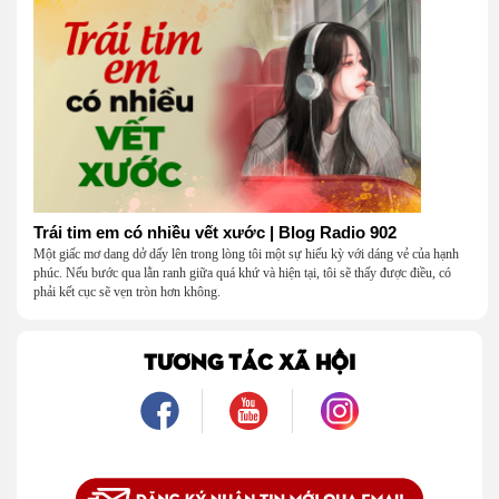
Trái tim em có nhiều vết xước | Blog Radio 902
Một giấc mơ dang dở dấy lên trong lòng tôi một sự hiếu kỳ với dáng vẻ của hạnh
phúc. Nếu bước qua lằn ranh giữa quá khứ và hiện tại, tôi sẽ thấy được điều, có
phải kết cục sẽ vẹn tròn hơn không.
TƯƠNG TÁC XÃ HỘI