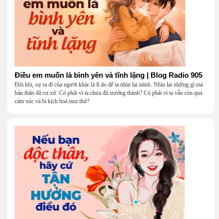
Điều em muốn là bình yên và tĩnh lặng | Blog Radio 905
Đôi khi, sự ra đi của người khác là lí do để ta nhìn lại mình. Nhìn lại những gì mà
bản thân đã cư xử. Có phải vì ta chưa đủ trưởng thành? Có phải vì ta vẫn còn quá
cảm xúc và bi kịch hoá mọi thứ?