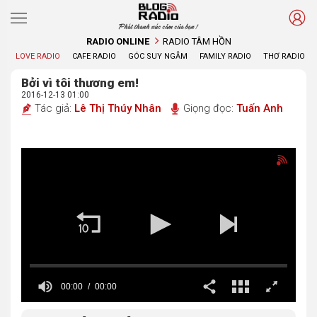
Phát thanh xúc cảm của bạn !
RADIO ONLINE
RADIO TÂM HỒN
LOVE RADIO
CAFE RADIO
GÓC SUY NGẪM
FAMILY RADIO
THƠ RADIO
Bởi vì tôi thương em!
2016-12-13 01:00
Tác giả:
Lê Thị Thúy Nhân
Giọng đọc:
Tuấn Anh
00:00
00:00