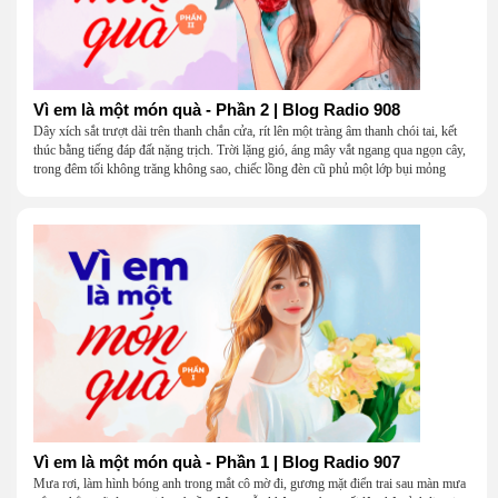
Vì em là một món quà - Phần 2 | Blog Radio 908
Dây xích sắt trượt dài trên thanh chắn cửa, rít lên một tràng âm thanh chói tai, kết
thúc bằng tiếng đáp đất nặng trịch. Trời lặng gió, áng mây vắt ngang qua ngọn cây,
trong đêm tối không trăng không sao, chiếc lồng đèn cũ phủ một lớp bụi mỏng
Vì em là một món quà - Phần 1 | Blog Radio 907
Mưa rơi, làm hình bóng anh trong mắt cô mờ đi, gương mặt điển trai sau màn mưa