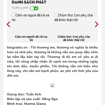
Danh sách phát
Tự động phát
được
Cám ơn người đã rời xa
Chùm thơ: Con yêu, cha
Dù 
 phim
tôi
đã khóc thật rồi!
Na
c
l
blogradio.vn - Tôi thương em, thương có nghĩa là nhiều
hơn cả chữ yêu, thương là không cần em quay đầu nhìn
lại nắm lấy bàn tay tôi. Thương là dù em có yêu ai đi
nữa, tôi cũng chấp nhận đi cạnh em trong những ngày
em đơn độc, muộn phiền. Tôi không cần em hiểu cho
lòng này, chỉ cần em hạnh phúc, an yên với tình yêu của
đời em.
Giọng đọc: Tuấn Anh
Biên tập và sản xuất: Hằng Nga
Minh họa: Hương Giang