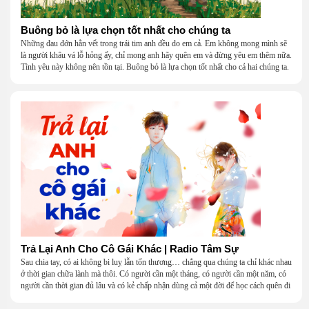
Buông bỏ là lựa chọn tốt nhất cho chúng ta
Những đau đớn hằn vết trong trái tim anh đều do em cả. Em không mong mình sẽ
là người khâu vá lỗ hỏng ấy, chỉ mong anh hãy quên em và đừng yêu em thêm nữa.
Tình yêu này không nên tồn tại. Buông bỏ là lựa chọn tốt nhất cho cả hai chúng ta.
Trả Lại Anh Cho Cô Gái Khác | Radio Tâm Sự
Sau chia tay, có ai không bi luỵ lẫn tổn thương… chẳng qua chúng ta chỉ khác nhau
ở thời gian chữa lành mà thôi. Có người cần một tháng, có người cần một năm, có
người cần thời gian đủ lâu và có kẻ chấp nhận dùng cả một đời để học cách quên đi
một người.