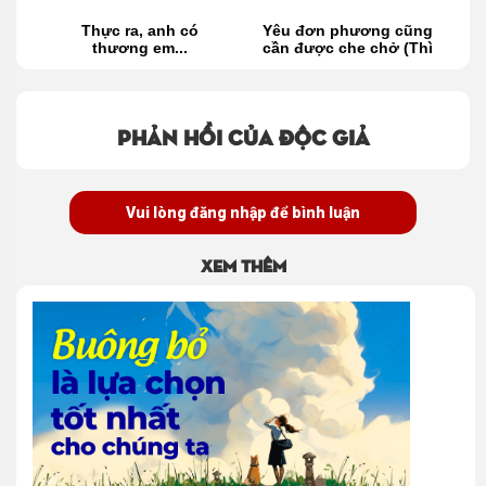
u,
Thực ra, anh có
Yêu đơn phương cũng
au
thương em...
cần được che chở (Thì
thầm438)
Phản hồi của độc giả
Vui lòng đăng nhập để bình luận
Xem thêm