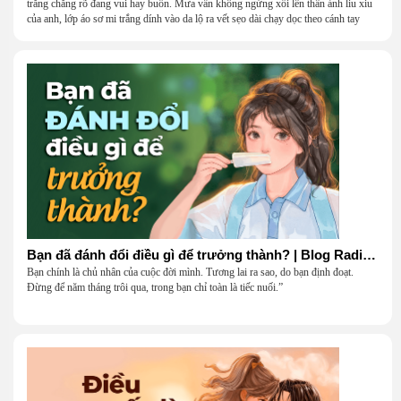
trắng chẳng rõ đang vui hay buồn. Mưa vẫn không ngừng xối lên thân ảnh liu xiu
của anh, lớp áo sơ mi trắng dính vào da lộ ra vết sẹo dài chạy dọc theo cánh tay
khẳng khiu.
Bạn đã đánh đổi điều gì để trưởng thành? | Blog Radio 906
Bạn chính là chủ nhân của cuộc đời mình. Tương lai ra sao, do bạn định đoạt.
Đừng để năm tháng trôi qua, trong bạn chỉ toàn là tiếc nuối.”