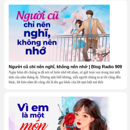
Người cũ chỉ nên nghĩ, không nên nhớ | Blog Radio 909
Ngày hôm đó chúng ta đã nói sẽ luôn nhớ tới nhau, sẽ giữ trọn vẹn trong tim mối
tình của năm tháng ấy. Nhưng anh biết không, mỗi người chúng ta ai rồi cũng đều
khác, lời hứa năm đó cũng chỉ là tên gọi khác của lời tạm biệt mà thôi.