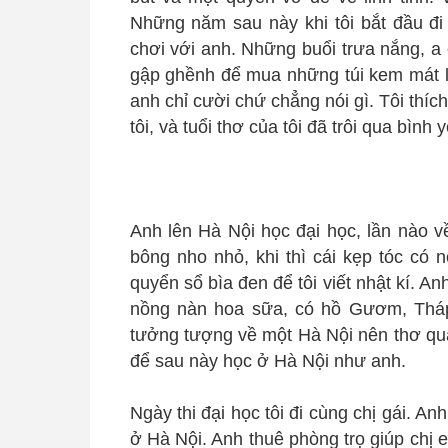
Những năm sau này khi tôi bắt đầu đi 
chơi với anh. Những buổi trưa nắng, a
gập ghềnh để mua những túi kem mát l
anh chỉ cười chứ chẳng nói gì. Tôi thí
tôi, và tuổi thơ của tôi đã trôi qua bình 
Anh lên Hà Nội học đại học, lần nào v
bông nho nhỏ, khi thì cái kẹp tóc có 
quyển sổ bìa đen để tôi viết nhật kí. 
nồng nàn hoa sữa, có hồ Gươm, Tháp
tưởng tượng về một Hà Nội nên thơ qua 
để sau này học ở Hà Nội như anh.
Ngày thi đại học tôi đi cùng chị gái. An
ở Hà Nội. Anh thuê phòng trọ giúp chị e