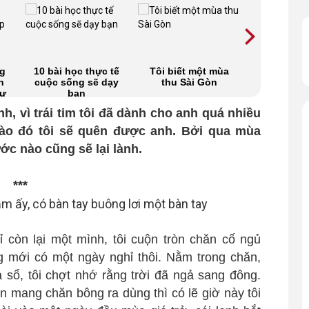
ng
10 bài học thực tế
Tôi biết một mùa
20 bộ phi
n
cuộc sống sẽ dạy
thu Sài Gòn
sinh ấm l
hư
bạn
cho nhữn
độc t
nh, vì trái tim tôi đã dành cho anh quá nhiều
nào đó tôi sẽ quên được anh. Bởi qua mùa
ớc nào cũng sẽ lại lành.
***
còn lại một mình, tôi cuộn tròn chăn cố ngủ
ng mới có một ngày nghỉ thôi. Nằm trong chăn,
sổ, tôi chợt nhớ rằng trời đã ngả sang đông.
n mang chăn bông ra dùng thì có lẽ giờ này tôi