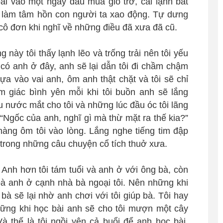
ài vào một ngày đầu mùa gió trở, cái lạnh bắt
dễ làm tâm hồn con người ta xao động. Tự dưng
à cô đơn khi nghĩ về những điều đã xưa đã cũ.
g này tôi thấy lạnh lẽo và trống trải nên tôi yếu
 có anh ở đây, anh sẽ lại dẫn tôi đi chầm chậm
ựa vào vai anh, ôm anh thật chặt và tôi sẽ chỉ
ảm giác bình yên mỗi khi tôi buồn anh sẽ lắng
au nước mắt cho tôi và những lúc đầu óc tôi lãng
 “Ngốc của anh, nghĩ gì mà thừ mặt ra thế kia?”
 nhàng ôm tôi vào lòng. Lắng nghe tiếng tim đập
 trong những câu chuyện cổ tích thuở xưa.
. Anh hơn tôi tám tuổi và anh ở với ông bà, còn
à anh ở cạnh nhà bà ngoại tôi. Nên những khi
bà sẽ lại nhờ anh chơi với tôi giúp bà. Tôi hay
hững khi học bài anh sẽ cho tôi mượn một cây
Và thế là tôi ngồi yên cả buổi để anh học bài.