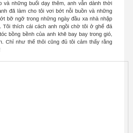
p và những buổi dạy thêm, anh vẫn dành thời
h anh đã làm cho tôi vơi bớt nỗi buồn và những
 bớt bỡ ngỡ trong những ngày đầu xa nhà nhập
. Tôi thích cái cách anh ngồi chờ tôi ở ghế đá
i tóc bồng bềnh của anh khẽ bay bay trong gió,
ện. Chỉ như thế thôi cũng đủ tôi cảm thấy rằng
!