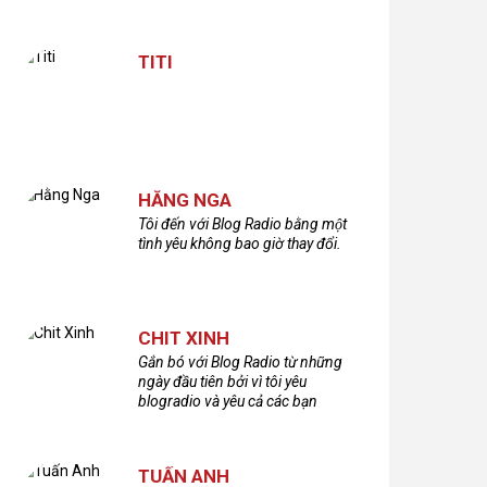
TITI
HẰNG NGA
Tôi đến với Blog Radio bằng một
tình yêu không bao giờ thay đổi.
CHIT XINH
Gắn bó với Blog Radio từ những
ngày đầu tiên bởi vì tôi yêu
blogradio và yêu cả các bạn
thính giả đã gắn bó và xây dựng
nên chương trình phát thanh xúc
cảm này!Cám ơn các bạn rất
TUẤN ANH
nhiều!