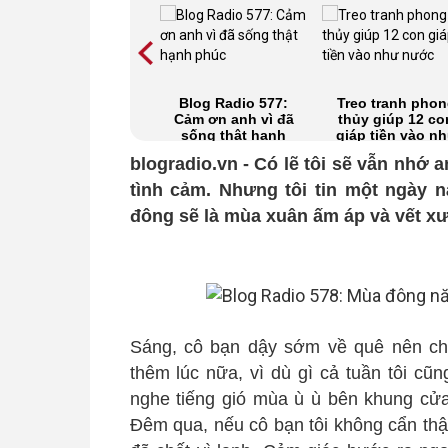
Những chiếc bóng
Blog Radio 577:
Treo tranh pho
của cuộc đời
Cảm ơn anh vì đã
thủy giúp 12 co
sống thật hạnh
giáp tiền vào n
phúc
nước
blogradio.vn - Có lẽ tôi sẽ vẫn nhớ a
tình cảm. Nhưng tôi tin một ngày 
đông sẽ là mùa xuân ấm áp và vết xư
Sáng, cô bạn dậy sớm về quê nên chỉ 
thêm lúc nữa, vì dù gì cả tuần tôi cũ
nghe tiếng gió mùa ù ù bên khung cửa 
Đêm qua, nếu cô bạn tôi không cẩn thậ