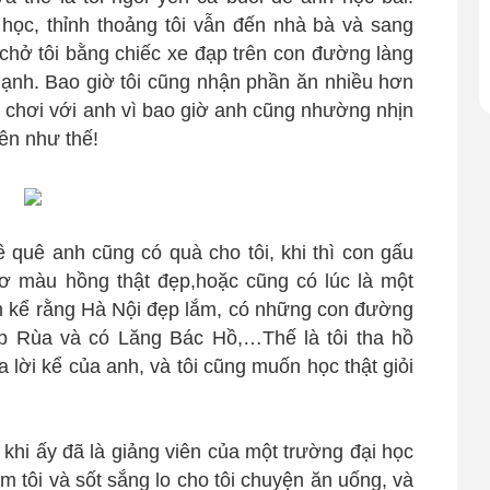
học, thỉnh thoảng tôi vẫn đến nhà bà và sang
 chở tôi bằng chiếc xe đạp trên con đường làng
ạnh. Bao giờ tôi cũng nhận phần ăn nhiều hơn
ch chơi với anh vì bao giờ anh cũng nhường nhịn
yên như thế!
ề quê anh cũng có quà cho tôi, khi thì con gấu
nơ màu hồng thật đẹp,hoặc cũng có lúc là một
Anh kể rằng Hà Nội đẹp lắm, có những con đường
 Rùa và có Lăng Bác Hồ,…Thế là tôi tha hồ
lời kể của anh, và tôi cũng muốn học thật giỏi
h khi ấy đã là giảng viên của một trường đại học
m tôi và sốt sắng lo cho tôi chuyện ăn uống, và