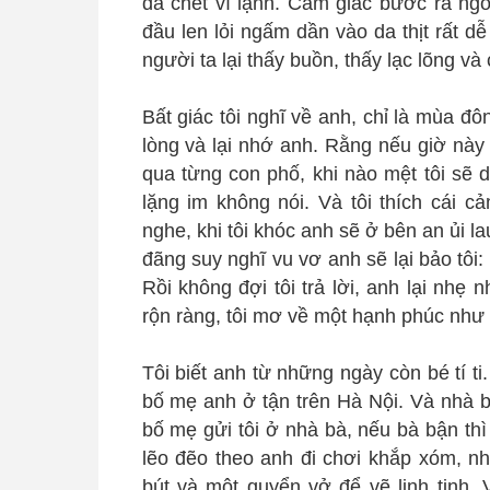
đã chết vì lạnh. Cảm giác bước ra ngo
đầu len lỏi ngấm dần vào da thịt rất 
người ta lại thấy buồn, thấy lạc lõng v
Bất giác tôi nghĩ về anh, chỉ là mùa đôn
lòng và lại nhớ anh. Rằng nếu giờ này
qua từng con phố, khi nào mệt tôi sẽ d
lặng im không nói. Và tôi thích cái c
nghe, khi tôi khóc anh sẽ ở bên an ủi l
đãng suy nghĩ vu vơ anh sẽ lại bảo tôi:
Rồi không đợi tôi trả lời, anh lại nhẹ
rộn ràng, tôi mơ về một hạnh phúc như
Tôi biết anh từ những ngày còn bé tí ti
bố mẹ anh ở tận trên Hà Nội. Và nhà b
bố mẹ gửi tôi ở nhà bà, nếu bà bận thì 
lẽo đẽo theo anh đi chơi khắp xóm, n
bút và một quyển vở để vẽ linh tinh. 