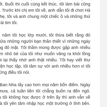
t. Buổi thi cuối cùng kết thúc, tôi làm bài cũng
 Trước khi chị em tôi về, anh dẫn tôi đi chơi Hà
ẹ, tôi và anh chung một chiếc ô và những thứ
i tim tôi.
 năm tôi học lớp mười, tôi thừa biết rằng đó
ữa những người bạn thân thiết vì những ngày
ùng đỏ mặt. Tôi thầm mong được gặp anh nhiều
im nhỏ bé của tôi như muốn văng ra khỏi lồng
 lại thấy nhớ anh thật nhiều. Tôi hay viết thư
n học tập, tôi tâm sự với anh nhiều hơn vì tôi
ng điều tôi nói.
y Ban Nha lấy cao hơn mọi năm bốn điểm. Ngày
mưa, cả tuần liền tôi chẳng buồn ra đến ngõ.
 tôi không học được ở trên ấy thì anh vẫn về
 tôi yên tâm nhập học một trường ở tỉnh bên.