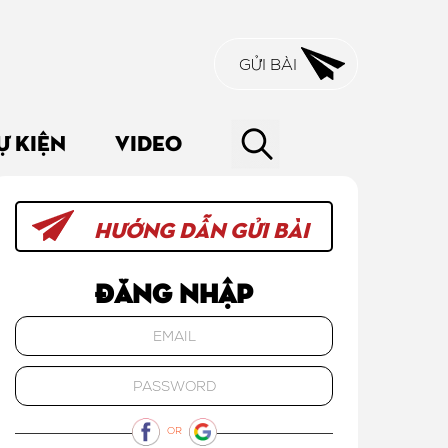
GỬI BÀI
Ự KIỆN
VIDEO
HƯỚNG DẪN GỬI BÀI
Đăng nhập
OR