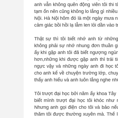
anh vẫn không quên động viên tôi thi tố
tạm ổn nên cũng không lo lắng gì nhiều.
Nội. Hà Nội hôm đó là một ngày mưa nh
cảm giác bồi hồi lạ lẫm len lỏi dần vào trá
Thật sự thì tôi biết nhớ anh từ những
không phải sự nhớ nhung đơn thuần gi
ấy khi gặp anh tôi đã biết ngượng ng
hơn,những khi được gặp anh thì trái t
ngực vậy và những ngày anh đi học tôi
cho anh kể về chuyện trường lớp, chuyệ
thấy anh hiểu và anh luôn lắng nghe nhữ
Tôi trượt đại học bởi năm ấy khoa Tâ
biết mình trượt đại học tôi khóc như 
Nhưng anh gọi điện cho tôi và bảo nếu
thăm tôi được thường xuyên mà. Thế là