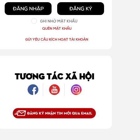
ĐĂNG NHẬP
ĐĂNG KÝ
GHI NHỚ MẬT KHẨU
QUÊN MẬT KHẨU
GỬI YÊU CẦU KÍCH HOẠT TÀI KHOẢN
TƯƠNG TÁC XÃ HỘI