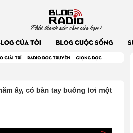
Phát thanh xúc cảm của bạn !
BLOG CỦA TÔI
BLOG CUỘC SỐNG
S
O GIẢI TRÍ
RADIO ĐỌC TRUYỆN
GIỌNG ĐỌC
ăm ấy, có bàn tay buông lơi một