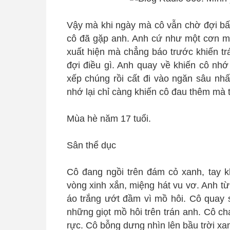
Vậy mà khi ngày mà cô vẫn chờ đợi bấy
cô đã gặp anh. Anh cứ như một cơn mưa 
xuất hiện mà chẳng báo trước khiến tr
đợi điều gì. Anh quay về khiến cô nhớ
xếp chúng rồi cất đi vào ngăn sâu nhấ
nhớ lại chỉ càng khiến cô đau thêm mà t
Mùa hè năm 17 tuổi.
Sân thể dục
Cô đang ngồi trên đám cỏ xanh, tay 
vòng xinh xắn, miệng hát vu vơ. Anh từ
áo trắng ướt đầm vì mồ hôi. Cô quay 
những giọt mồ hôi trên trán anh. Cô c
rực. Cô bỗng dưng nhìn lên bầu trời xan