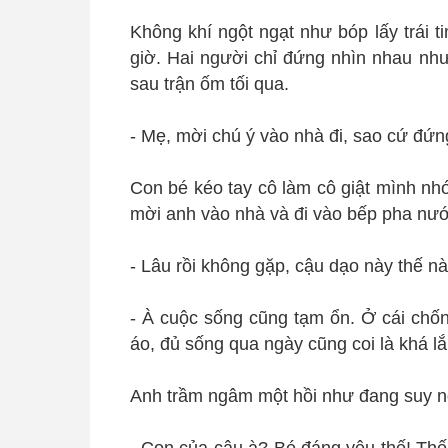
Không khí ngột ngạt như bóp lấy trái t
giờ. Hai người chỉ đứng nhìn nhau như
sau trận ốm tối qua.
- Mẹ, mời chú ý vào nhà đi, sao cứ đứn
Con bé kéo tay cô làm cô giật mình nh
mời anh vào nhà và đi vào bếp pha nướ
- Lâu rồi không gặp, cậu dạo này thế nà
- À cuộc sống cũng tạm ổn. Ở cái chố
áo, đủ sống qua ngày cũng coi là khá lắ
Anh trầm ngâm một hồi như đang suy ng