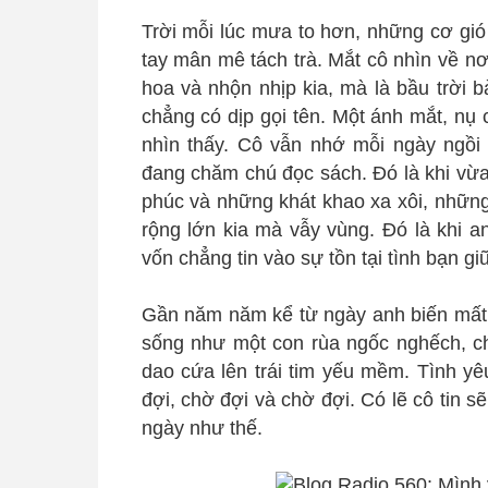
Trời mỗi lúc mưa to hơn, những cơ gió
tay mân mê tách trà. Mắt cô nhìn về n
hoa và nhộn nhịp kia, mà là bầu trời 
chẳng có dịp gọi tên. Một ánh mắt, nụ 
nhìn thấy. Cô vẫn nhớ mỗi ngày ngồi
đang chăm chú đọc sách. Đó là khi vừa 
phúc và những khát khao xa xôi, những
rộng lớn kia mà vẫy vùng. Đó là khi a
vốn chẳng tin vào sự tồn tại tình bạn gi
Gần năm năm kể từ ngày anh biến mất k
sống như một con rùa ngốc nghếch, c
dao cứa lên trái tim yếu mềm. Tình yêu
đợi, chờ đợi và chờ đợi. Có lẽ cô tin 
ngày như thế.