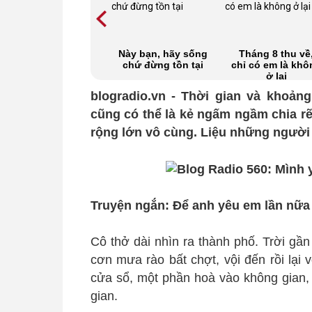
Anh có đủ can
Này bạn, hãy sống
Tháng 8 thu về
đảm để yêu em?
chứ đừng tồn tại
chỉ có em là khô
ở lại
blogradio.vn - Thời gian và khoản
cũng có thể là kẻ ngấm ngầm chia rẽ
rộng lớn vô cùng. Liệu những người 
Truyện ngắn: Để anh yêu em lần nữa 
Cô thở dài nhìn ra thành phố. Trời gầ
cơn mưa rào bất chợt, vội đến rồi lại 
cửa sổ, một phần hoà vào không gian,
gian.