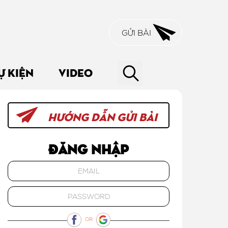
GỬI BÀI
Ự KIỆN
VIDEO
HƯỚNG DẪN GỬI BÀI
Đăng nhập
OR