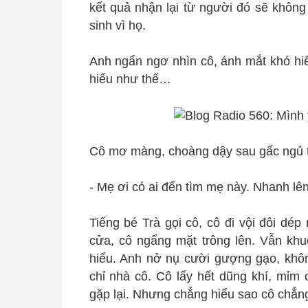
kết quả nhận lại từ người đó sẽ không
sinh vì họ.
Anh ngẩn ngơ nhìn cô, ánh mắt khó hiể
hiểu như thế…
Cô mơ màng, choàng dậy sau gấc ngủ t
- Mẹ ơi có ai đến tìm mẹ này. Nhanh lê
Tiếng bé Trà gọi cô, cô đi vội đôi dé
cửa, cô ngẩng mặt trông lên. Vẫn khu
hiểu. Anh nở nụ cười gượng gạo, khôn
chỉ nhà cô. Cô lấy hết dũng khí, mỉm
gặp lại. Nhưng chẳng hiểu sao cô chẳng