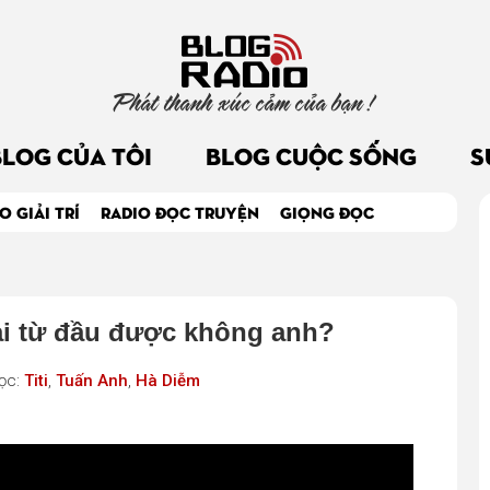
Phát thanh xúc cảm của bạn !
BLOG CỦA TÔI
BLOG CUỘC SỐNG
S
O GIẢI TRÍ
RADIO ĐỌC TRUYỆN
GIỌNG ĐỌC
ại từ đầu được không anh?
ọc:
Titi
,
Tuấn Anh
,
Hà Diễm