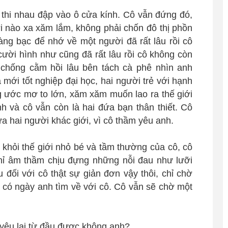
 thi nhau đập vào ô cửa kính. Cô vẫn đứng đó,
ơi nào xa xăm lắm, không phải chốn đô thị phồn
bàng bạc để nhớ về một người đã rất lâu rồi cô
cười hình như cũng đã rất lâu rồi cô không còn
 chống cằm hồi lâu bên tách cà phê nhìn anh
mới tốt nghiệp đại học, hai người trẻ với hạnh
 ước mơ to lớn, xăm xăm muốn lao ra thế giới
nh và cô vẫn còn là hai đứa bạn thân thiết. Cô
ữa hai người khác giới, vì cô thầm yêu anh.
hỏi thế giới nhỏ bé và tầm thường của cô, cô
hỉ âm thầm chịu đựng những nỗi đau như lưỡi
 đối với cô thật sự giản đơn vậy thôi, chỉ chờ
sẽ có ngày anh tìm về với cô. Cô vẫn sẽ chờ một