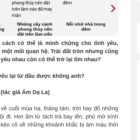
,
Những cây cảnh
Nỗi nhớ nhà trong
Blog Rad
ng
phong thủy nên
đêm
Nơi anh tr
đặt trên làm việc
mùa 
để may mắn
g cách có thể là minh chứng cho tình yêu,
 một mối quan hệ. Trái đất tròn nhưng cũng
yêu nhau còn có thể trở lại tìm nhau?
(tác giả Ám Dạ La)
n về cuối mùa hạ, tháng tám, trời hay đổ những
vội đi. Hơi ấm từ tách trà bay lên, phủ mờ kính
 kéo cô về những khoảnh khắc bị ám màu thời