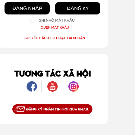
ĐĂNG NHẬP
ĐĂNG KÝ
GHI NHỚ MẬT KHẨU
QUÊN MẬT KHẨU
GỬI YÊU CẦU KÍCH HOẠT TÀI KHOẢN
TƯƠNG TÁC XÃ HỘI