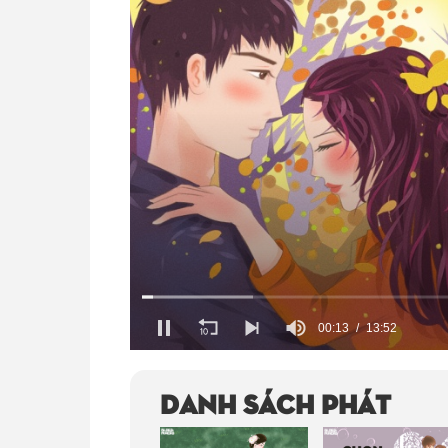
00:15
13:52
Volume
100%
Danh sách phát