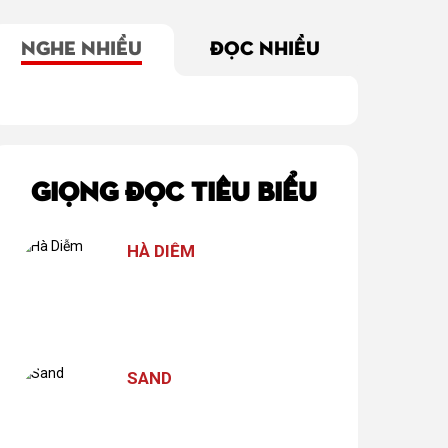
NGHE NHIỀU
ĐỌC NHIỀU
io 773:
Đừng hơn thua
Replay Blog
Nỗi 
i đúng
tranh cãi với
Radio: Điểm dừng
điểm
người mình
hạnh phúc
thương
GIỌNG ĐỌC TIÊU BIỂU
HÀ DIỄM
SAND