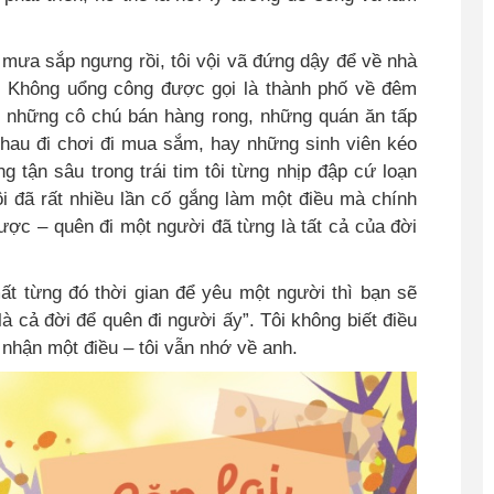
ẽ mưa sắp ngưng rồi, tôi vội vã đứng dậy để về nhà
. Không uổng công được gọi là thành phố về đêm
, những cô chú bán hàng rong, những quán ăn tấp
hau đi chơi đi mua sắm, hay những sinh viên kéo
 tận sâu trong trái tim tôi từng nhịp đập cứ loạn
ôi đã rất nhiều lần cố gắng làm một điều mà chính
ược – quên đi một người đã từng là tất cả của đời
mất từng đó thời gian để yêu một người thì bạn sẽ
à cả đời để quên đi người ấy”. Tôi không biết điều
ú nhận một điều – tôi vẫn nhớ về anh.