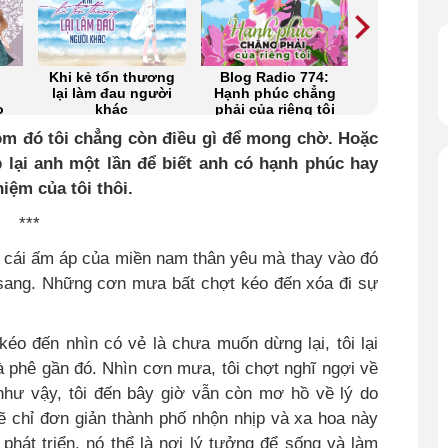
ng
Blog Radio 774:
Quán quen nào
Blog Rad
ời
Hạnh phúc chẳng
còn nhắc tên
Gặp ngườ
phải của riêng tôi
chúng mình
thời 
ôm đó tôi chẳng còn điều gì để mong chờ. Hoặc
p lại anh một lần để biết anh có hạnh phúc hay
iệm của tôi thôi.
***
 cái ấm áp của miền nam thân yêu mà thay vào đó
sang. Những cơn mưa bất chợt kéo đến xóa đi sự
éo đến nhìn có vẻ là chưa muốn dừng lại, tôi lại
 phê gần đó. Nhìn cơn mưa, tôi chợt nghĩ ngợi về
hư vậy, tôi đến bây giờ vẫn còn mơ hồ về lý do
ẽ chỉ đơn giản thành phố nhộn nhịp và xa hoa này
phát triển, nó thể là nơi lý tưởng để sống và làm