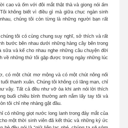
ời cao và ốm với đôi mắt thật thà và giọng nói ấm
Tôi không biết vì điều gì mà giữa chục ngàn sinh
i nhau, chúng tôi còn từng là những người bạn rất
chúng tôi có cùng chung suy nghĩ, sở thích và rất
ánh bước bên nhau dưới những hàng cây bên trong
rà sữa và kể cho nhau nghe những câu chuyện đời
nh về những thứ tôi gặp được trong ngày những lúc
hơ, có một chút mơ mộng và có một chút nông nổi
tuổi thanh xuân. Chúng tôi không có lãng mạn, chỉ
hư vậy. Tất cả đều như vỡ òa khi anh nói lời thích
ong buổi chiều bình thường anh nắm lấy tay tôi và
òn tôi chỉ nhẹ nhàng gật đầu.
ỉ có những giọt nước long lanh trong đáy mắt của
cho một thời sinh viên đã kết thúc và những ký ức
 bè đều nói là “giữ liên lạc nhé, chúng ta sẽ sớm