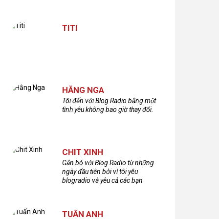
TITI
HẰNG NGA
Tôi đến với Blog Radio bằng một
tình yêu không bao giờ thay đổi.
CHIT XINH
Gắn bó với Blog Radio từ những
ngày đầu tiên bởi vì tôi yêu
blogradio và yêu cả các bạn
thính giả đã gắn bó và xây dựng
nên chương trình phát thanh xúc
cảm này!Cám ơn các bạn rất
TUẤN ANH
nhiều!