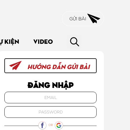
GỬI BÀI
Ự KIỆN
VIDEO
HƯỚNG DẪN GỬI BÀI
Đăng nhập
OR