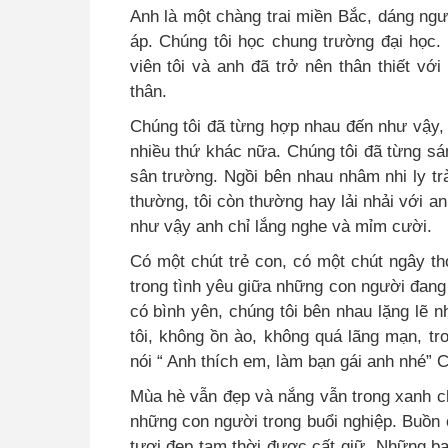
Anh là một chàng trai miền Bắc, dáng ngư
áp. Chúng tôi học chung trường đại học. 
viên tôi và anh đã trở nên thân thiết vớ
thân.
Chúng tôi đã từng hợp nhau đến như vậy, 
nhiều thứ khác nữa. Chúng tôi đã từng s
sân trường. Ngồi bên nhau nhâm nhi ly t
thường, tôi còn thường hay lải nhải với a
như vậy anh chỉ lắng nghe và mỉm cười.
Có một chút trẻ con, có một chút ngây t
trong tình yêu giữa những con người đang 
có bình yên, chúng tôi bên nhau lặng lẽ n
tôi, không ồn ào, không quá lãng mạn, tr
nói “ Anh thích em, làm bạn gái anh nhé” C
Mùa hè vẫn đẹp và nắng vẫn trong xanh ch
những con người trong buổi nghiệp. Buồn 
tươi đẹp tạm thời được cất giữ. Những bạn