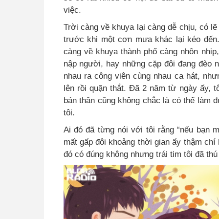
việc.
Trời càng về khuya lại càng dễ chịu, có l
trước khi một cơn mưa khác lại kéo đến
càng về khuya thành phố càng nhộn nhịp
nập người, hay những cặp đôi đang đèo n
nhau ra công viên cùng nhau ca hát, nhưng
lên rồi quặn thắt. Đã 2 năm từ ngày ấy, t
bản thân cũng không chắc là có thể làm đ
tôi.
Ai đó đã từng nói với tôi rằng “nếu bạn 
mất gấp đôi khoảng thời gian ấy thậm chí l
đó có đúng không nhưng trái tim tôi đã th