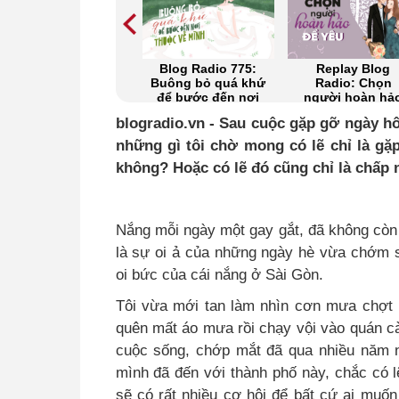
Blog Radio 775:
Replay Blog
Khi kẻ tổn thươ
Buông bỏ quá khứ
Radio: Chọn
lại làm đau ngư
để bước đến nơi
người hoàn hảo
khác
thuộc về mình
để yêu
blogradio.vn - Sau cuộc gặp gỡ ngày h
những gì tôi chờ mong có lẽ chỉ là gặ
không? Hoặc có lẽ đó cũng chỉ là chấp n
Nắng mỗi ngày một gay gắt, đã không còn
là sự oi ả của những ngày hè vừa chớm 
oi bức của cái nắng ở Sài Gòn.
Tôi vừa mới tan làm nhìn cơn mưa chợt k
quên mất áo mưa rồi chạy vội vào quán cà
cuộc sống, chớp mắt đã qua nhiều năm n
mình đã đến với thành phố này, chắc có l
sẽ có rất nhiều cơ hội để bất cứ ai muốn 