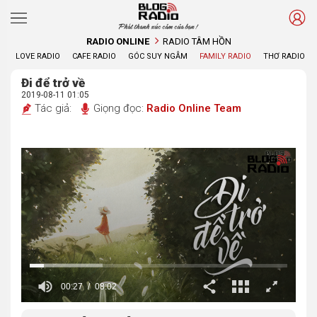
Phát thanh xúc cảm của bạn !
RADIO ONLINE
RADIO TÂM HỒN
LOVE RADIO
CAFE RADIO
GÓC SUY NGẪM
FAMILY RADIO
THƠ RADIO
Đi để trở về
2019-08-11 01:05
Tác giả:
Giọng đọc:
Radio Online Team
00:28
08:02