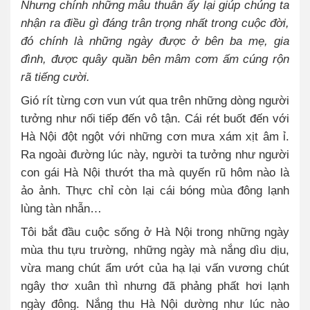
Nhưng chính những mâu thuẫn ấy lại giúp chúng ta
nhận ra điều gì đáng trân trọng nhất trong cuộc đời,
đó chính là những ngày được ở bên ba mẹ, gia
đình, được quây quần bên mâm cơm ấm cúng rộn
rã tiếng cười.
Gió rít từng cơn vun vút qua trên những dòng người
tưởng như nối tiếp đến vô tận. Cái rét buốt đến với
Hà Nội đột ngột với những cơn mưa xám xịt âm ỉ.
Ra ngoài đường lúc này, người ta tưởng như người
con gái Hà Nội thướt tha mà quyến rũ hôm nào là
ảo ảnh. Thực chỉ còn lại cái bóng mùa đông lạnh
lùng tàn nhẫn…
Tôi bắt đầu cuộc sống ở Hà Nội trong những ngày
mùa thu tựu trường, những ngày mà nắng dìu dịu,
vừa mang chút ẩm ướt của hạ lại vấn vương chút
ngây thơ xuân thì nhưng đã phảng phất hơi lạnh
ngày đông. Nắng thu Hà Nội dường như lúc nào