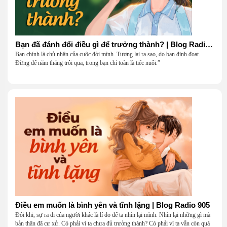
Bạn đã đánh đổi điều gì để trưởng thành? | Blog Radio 906
Bạn chính là chủ nhân của cuộc đời mình. Tương lai ra sao, do bạn định đoạt.
Đừng để năm tháng trôi qua, trong bạn chỉ toàn là tiếc nuối.”
Điều em muốn là bình yên và tĩnh lặng | Blog Radio 905
Đôi khi, sự ra đi của người khác là lí do để ta nhìn lại mình. Nhìn lại những gì mà
bản thân đã cư xử. Có phải vì ta chưa đủ trưởng thành? Có phải vì ta vẫn còn quá