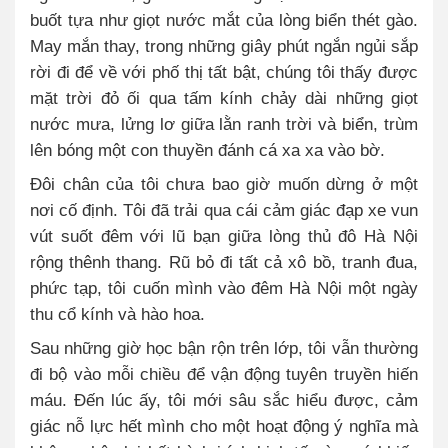
buốt tựa như giọt nước mắt của lòng biển thét gào.
May mắn thay, trong những giây phút ngắn ngủi sắp
rời đi để về với phố thị tất bật, chúng tôi thấy được
mặt trời đỏ ối qua tấm kính chảy dài những giọt
nước mưa, lửng lơ giữa lằn ranh trời và biển, trùm
lên bóng một con thuyền đánh cá xa xa vào bờ.
Đôi chân của tôi chưa bao giờ muốn dừng ở một
nơi cố định. Tôi đã trải qua cái cảm giác đạp xe vun
vút suốt đêm với lũ bạn giữa lòng thủ đô Hà Nội
rộng thênh thang. Rũ bỏ đi tất cả xô bồ, tranh đua,
phức tạp, tôi cuốn mình vào đêm Hà Nội một ngày
thu cổ kính và hào hoa.
Sau những giờ học bận rộn trên lớp, tôi vẫn thường
đi bộ vào mỗi chiều để vận động tuyên truyền hiến
máu. Đến lúc ấy, tôi mới sâu sắc hiểu được, cảm
giác nỗ lực hết mình cho một hoạt động ý nghĩa mà