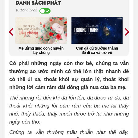
Danh sách phát
Tự động phát
thật
Mẹ đừng giục con chuyện
Con đã đủ trưởng thành
Blog
lấy chồng
để đi xa và trở về
ng
y
Có phải những ngày còn thơ bé, chúng ta vẫn
thường ao ước mình có thể lớn thật nhanh để
có thể đi xa, thoát khỏi sự quản lý, thoát khỏi
những lời càm ràm dài dòng già nua của ba mẹ.
Thế nhưng rồi đến khi đã lớn lên, đã được tự do, đã
thoát khỏi những lời càm ràm của ba mẹ lại thấy
nhớ, thấy thiếu, thấy muốn được trở lại như những
ngày còn thơ.
Chúng ta vẫn thường mâu thuẫn như thế đấy.