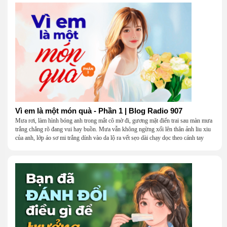
Vì em là một món quà - Phần 1 | Blog Radio 907
Mưa rơi, làm hình bóng anh trong mắt cô mờ đi, gương mặt điển trai sau màn mưa
trắng chẳng rõ đang vui hay buồn. Mưa vẫn không ngừng xối lên thân ảnh liu xiu
của anh, lớp áo sơ mi trắng dính vào da lộ ra vết sẹo dài chạy dọc theo cánh tay
khẳng khiu.