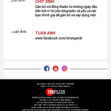
CHIT XINH
Gắn bó với Blog Radio từ những ngày đầu
tiên bởi vì tôi yêu blogradio và yêu cả các
bạn thính giả đã gắn bó và xây dựng nên
chương trình phát thanh xúc cảm này!Cám
ơn các bạn rất nhiều!
TUẤN ANH
www.facebook.com/strangerdi
BLOG RADIO - BLOG VIỆT ĐƯỢC PHÁT TRIỂN BỞI
CÔNG TY CP TRUYỀN THÔNG VNNPLUS.
® BẢN QUYỀN NỘI DUNG THUỘC VỀ WEBSITE BLOGRADIO.VN
VÀ CÔNG TY CP TRUYỀN THÔNG VNNPLUS
VÀ ĐƯỢC BẢO HỘ BỞI CỤC BẢN QUYỀN TÁC GIẢ.
GIẤY PHÉP THIẾT LẬP MẠNG XÃ HỘI SỐ 166/GP-BTTTT
DO BỘ THÔNG TIN VÀ TRUYỀN THÔNG CẤP NGÀY 05/04/2016.
CẤM SAO CHÉP DƯỚI MỌI HÌNH THỨC NẾU KHÔNG CÓ SỰ CHẤP THUẬN BẰNG VĂN BẢN.