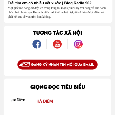
Trái tim em có nhiều vết xước | Blog Radio 902
Một giấc mơ dang dở dấy lên trong lòng tôi một sự hiếu kỳ với dáng vẻ của hạnh
phúc. Nếu bước qua lằn ranh giữa quá khứ và hiện tại, tôi sẽ thấy được điều, có
phải kết cục sẽ vẹn tròn hơn không.
TƯƠNG TÁC XÃ HỘI
GIỌNG ĐỌC TIÊU BIỂU
HÀ DIỄM