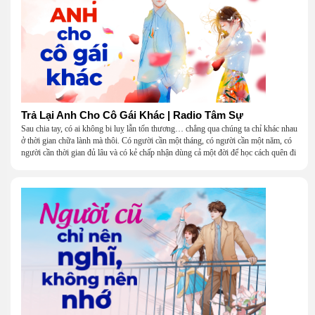
Trả Lại Anh Cho Cô Gái Khác | Radio Tâm Sự
Sau chia tay, có ai không bi luỵ lẫn tổn thương… chẳng qua chúng ta chỉ khác nhau
ở thời gian chữa lành mà thôi. Có người cần một tháng, có người cần một năm, có
người cần thời gian đủ lâu và có kẻ chấp nhận dùng cả một đời để học cách quên đi
một người.