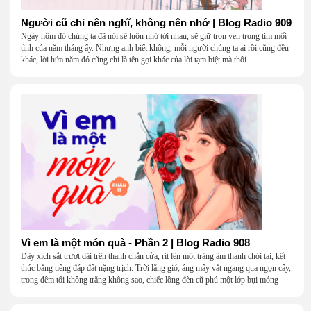
Người cũ chỉ nên nghĩ, không nên nhớ | Blog Radio 909
Ngày hôm đó chúng ta đã nói sẽ luôn nhớ tới nhau, sẽ giữ trọn vẹn trong tim mối
tình của năm tháng ấy. Nhưng anh biết không, mỗi người chúng ta ai rồi cũng đều
khác, lời hứa năm đó cũng chỉ là tên gọi khác của lời tạm biệt mà thôi.
Vì em là một món quà - Phần 2 | Blog Radio 908
Dây xích sắt trượt dài trên thanh chắn cửa, rít lên một tràng âm thanh chói tai, kết
thúc bằng tiếng đáp đất nặng trịch. Trời lặng gió, áng mây vắt ngang qua ngọn cây,
trong đêm tối không trăng không sao, chiếc lồng đèn cũ phủ một lớp bụi mỏng