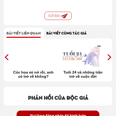
GỬI BÀI
BÀI VIẾT LIÊN QUAN
BÀI VIẾT CÙNG TÁC GIẢ
 về
Cúc họa mi nở rồi, anh
Tuổi 24 và những trăn
ào?
có trở về không?
trở về cuộc đời
t
Phản hồi của độc giả
Vui lòng đăng nhập để bình luận