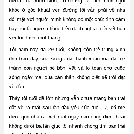
bươn chải mưu sinh, có những lúc ôm mình ngồi 
khóc ở góc khuất ven đường tôi vẫn phải về nhà 
đối mặt với người mình không có một chút tình cảm 
hay nói là người chồng trên danh nghĩa mới kết hôn 
với tôi được một tháng.
Tôi năm nay đã 29 tuổi, không còn trẻ trung xinh 
đẹp tràn đầy sức sống của thanh xuân mà đã trở 
thành con người bề bộn, vất vả lo toan cho cuộc 
sống ngày mai của bản thân không biết sẽ trôi dạt 
về đâu. 
Thấy tôi tuổi đã lớn nhưng vẫn chưa mang bạn trai 
dắt về ra mắt sau lần đầu yêu của tuổi 17, bố mẹ 
dưới quê nhà rất xót ruột ngày nào cũng điện thoại 
không dưới ba lần giục tôi nhanh chóng tìm bạn trai 