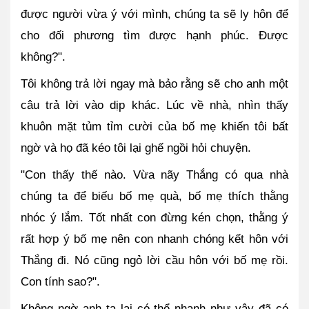
được người vừa ý với mình, chúng ta sẽ ly hôn để 
cho đối phương tìm được hạnh phúc. Được 
không?".
Tôi không trả lời ngay mà bảo rằng sẽ cho anh một 
câu trả lời vào dịp khác. Lúc về nhà, nhìn thấy 
khuôn mặt tủm tỉm cười của bố mẹ khiến tôi bất 
ngờ và họ đã kéo tôi lại ghế ngồi hỏi chuyện.
"Con thấy thế nào. Vừa nãy Thắng có qua nhà 
chúng ta để biếu bố mẹ quà, bố mẹ thích thằng 
nhóc ý lắm. Tốt nhất con đừng kén chọn, thằng ý 
rất hợp ý bố mẹ nên con nhanh chóng kết hôn với 
Thắng đi. Nó cũng ngỏ lời cầu hôn với bố mẹ rồi. 
Con tính sao?".
Không ngờ anh ta lại có thể nhanh như vậy đã có 