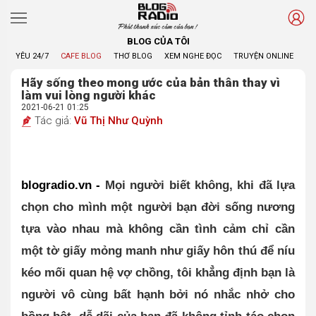
Phát thanh xúc cảm của bạn !
BLOG CỦA TÔI
YÊU 24/7
CAFE BLOG
THƠ BLOG
XEM NGHE ĐỌC
TRUYỆN ONLINE
BL
Hãy sống theo mong ước của bản thân thay vì
làm vui lòng người khác
2021-06-21 01:25
Tác giả:
Vũ Thị Như Quỳnh
blogradio.vn - 
Mọi người biết không, khi đã lựa 
chọn cho mình một người bạn đời sống nương 
tựa vào nhau mà không cần tình cảm chỉ cần 
một tờ giấy mỏng manh như giấy hôn thú để níu 
kéo mối quan hệ vợ chồng, tôi khẳng định bạn là 
người vô cùng bất hạnh bởi nó nhắc nhở cho 