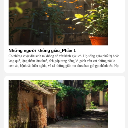
Những người không giàu_Phần 1
Có những cuộc đời sinh ra không để trở thành giàu có. Họ sống giữa phố thị hoặc
làng quê, lặng thầm làm thuê, tích góp từng đồng lẻ, gánh trên vai những nỗi lo
cơm áo, bệnh tật, hiếu nghĩa, và cả những giấc mơ chưa bao giờ gọi thành tên. Họ
khắc khẩu, cãi vã, bướng bỉnh, yếu đuối, rồi lại ôm nhau mà cười, mà khóc, mà
gắng gượng đi tiếp qua những mùa giông gió. Họ không giàu, nhưng họ dựng nên
một mái nhà bằng lòng thương, bằng sự nhẫn nại và một niềm tin cũ kỹ rằng: dẫu
nghèo đến đâu, cũng còn có nhau để quay về.