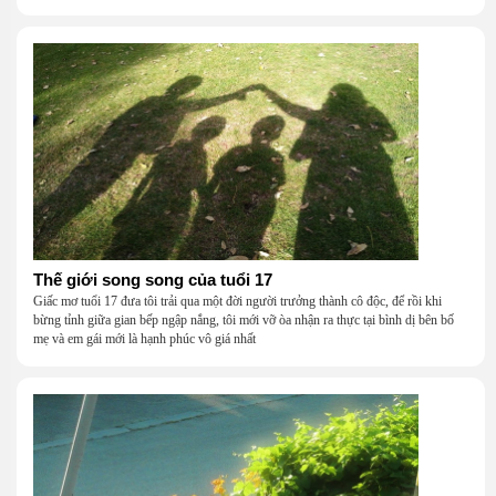
Thế giới song song của tuổi 17
Giấc mơ tuổi 17 đưa tôi trải qua một đời người trưởng thành cô độc, để rồi khi
bừng tỉnh giữa gian bếp ngập nắng, tôi mới vỡ òa nhận ra thực tại bình dị bên bố
mẹ và em gái mới là hạnh phúc vô giá nhất