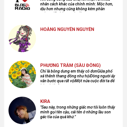
nhân cách khác của chính mình: Mộc hơn,
dịu hơn nhưng cũng không kém phần
cuồng dã và hoang hoải...
HOÀNG NGUYÊN NGUYỄN
PHƯƠNG TRÂM (SẦU ĐÔNG)
Chỉ là bỗng dưng em thấy cô đơnGiữa phố
xá thênh thang đông như hộiDòng người ấy
vẫn bước qua rất vộiMột nửa cuộc đời ta để
lại nơi đâu?
KIRA
"Sau này, trong những giấc mơ tôi luôn thấy
mình gọi tên cậu, cái tên ở những lầu son
gác tía của quá khứ."