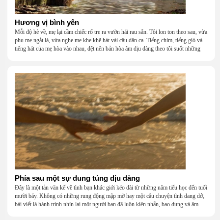
Hương vị bình yên
Mỗi độ hè về, mẹ lại cầm chiếc rổ tre ra vườn hái rau sắn. Tôi lon ton theo sau, vừa
phụ mẹ ngắt lá, vừa nghe mẹ khe khẽ hát vài câu dân ca. Tiếng chim, tiếng gió và
tiếng hát của mẹ hòa vào nhau, dệt nên bản hòa âm dịu dàng theo tôi suốt những
năm tháng tuổi thơ.
Phía sau một sự dung túng dịu dàng
Đây là một tản văn kể về tình bạn khác giới kéo dài từ những năm tiểu học đến tuổi
mười bảy. Không có những rung động mập mờ hay một câu chuyện tình dang dở,
bài viết là hành trình nhìn lại một người bạn đã luôn kiên nhẫn, bao dung và âm
thầm dung túng những vụng về, bướng bỉnh của tôi. Qua những ký ức nhỏ bé và