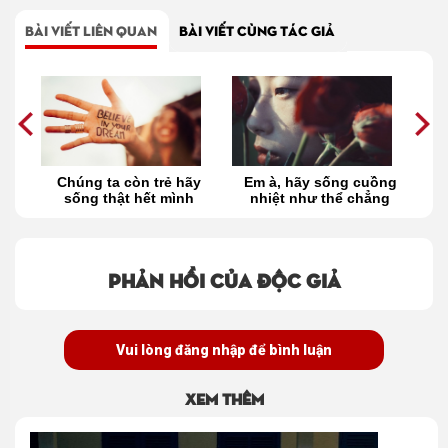
BÀI VIẾT LIÊN QUAN
BÀI VIẾT CÙNG TÁC GIẢ
em
Chúng ta còn trẻ hãy
Em à, hãy sống cuồng
Bạ
h
sống thật hết mình
nhiệt như thể chẳng
s
ơn
sợ thương đau
Phản hồi của độc giả
Vui lòng đăng nhập để bình luận
Xem thêm