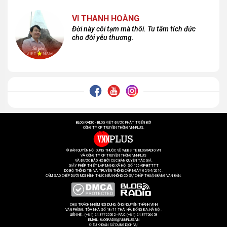
VI THANH HOÀNG
Đời này cõi tạm mà thôi. Tu tâm tích đức
cho đời yêu thương.
BLOG RADIO - BLOG VIỆT ĐƯỢC PHÁT TRIỂN BỞI
CÔNG TY CP TRUYỀN THÔNG VNNPLUS.
® BẢN QUYỀN NỘI DUNG THUỘC VỀ WEBSITE BLOGRADIO.VN
VÀ CÔNG TY CP TRUYỀN THÔNG VNNPLUS
VÀ ĐƯỢC BẢO HỘ BỞI CỤC BẢN QUYỀN TÁC GIẢ.
GIẤY PHÉP THIẾT LẬP MẠNG XÃ HỘI SỐ 166/GP-BTTTT
DO BỘ THÔNG TIN VÀ TRUYỀN THÔNG CẤP NGÀY 05/04/2016.
CẤM SAO CHÉP DƯỚI MỌI HÌNH THỨC NẾU KHÔNG CÓ SỰ CHẤP THUẬN BẰNG VĂN BẢN.
CHỊU TRÁCH NHIỆM NỘI DUNG: ÔNG NGUYỄN THÀNH VINH
VĂN PHÒNG: TÒA NHÀ SỐ 18/11 THÁI HÀ, ĐỐNG ĐA, HÀ NỘI.
LIÊN HỆ : (+84) 24 37725502 - FAX: (+84) 24 37726658
EMAIL: BLOGRADIO@VNNPLUS.VN
ĐIỀU KHOẢN SỬ DỤNG DỊCH VỤ