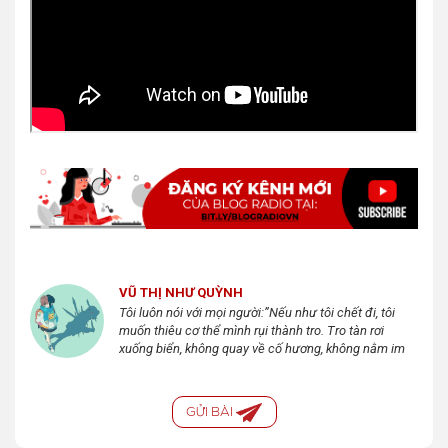
VŨ THỊ NHƯ QUỲNH
Tôi luôn nói với mọi người:”Nếu như tôi chết đi, tôi
muốn thiêu cơ thể mình rụi thành tro. Tro tàn rơi
xuống biển, không quay về cố hương, không nằm im
lìm trong lòng đất, cũng không tái sinh nữa. Tôi sẽ
không đến thế gian này thêm một lần nào nữa!”
GỬI BÀI