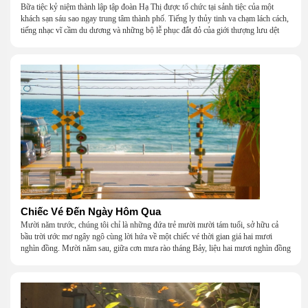
Bữa tiệc kỷ niệm thành lập tập đoàn Hạ Thị được tổ chức tại sảnh tiệc của một
khách sạn sáu sao ngay trung tâm thành phố. Tiếng ly thủy tinh va chạm lách cách,
tiếng nhạc vĩ cầm du dương và những bộ lễ phục đắt đỏ của giới thượng lưu dệt
nên một khung cảnh hoa lệ đến ngột ngạt.
Chiếc Vé Đến Ngày Hôm Qua
Mười năm trước, chúng tôi chỉ là những đứa trẻ mười mười tám tuổi, sở hữu cả
bầu trời ước mơ ngây ngô cùng lời hứa về một chiếc vé thời gian giá hai mươi
nghìn đồng. Mười năm sau, giữa cơn mưa rào tháng Bảy, liệu hai mươi nghìn đồng
có giúp chúng tôi tìm lại được thanh xuân đã bỏ lỡ?