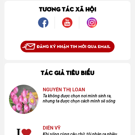
bình dị, tôi nhận ra điều quý giá nhất thanh xuân từng dành tặng mình không phải
là một mối tình, mà là một người luôn cho tôi quyền được là chính mình.
TƯƠNG TÁC XÃ HỘI
TÁC GIẢ TIÊU BIỂU
NGUYỄN THỊ LOAN
Ta không được chọn nơi mình sinh ra,
nhưng ta được chọn cách mình sẽ sống
DIÊN VỸ
Khi sống cùng câu chữ, tôi nhận ra nhiều