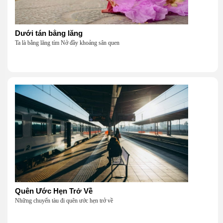
Dưới tán bằng lăng
Ta là bằng lăng tím Nở đầy khoảng sân quen
Quên Ước Hẹn Trở Về
Những chuyến tàu đi quên ước hẹn trở về