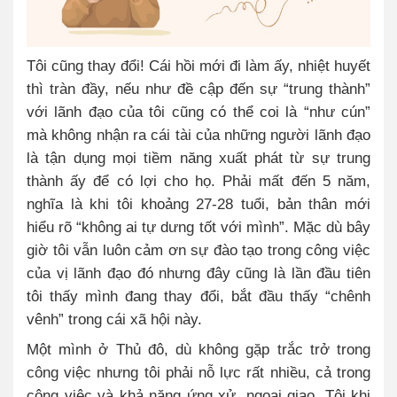
Tôi cũng thay đổi! Cái hồi mới đi làm ấy, nhiệt huyết
thì tràn đầy, nếu như đề cập đến sự “trung thành”
với lãnh đạo của tôi cũng có thể coi là “như cún”
mà không nhận ra cái tài của những người lãnh đạo
là tận dụng mọi tiềm năng xuất phát từ sự trung
thành ấy để có lợi cho họ. Phải mất đến 5 năm,
nghĩa là khi tôi khoảng 27-28 tuổi, bản thân mới
hiểu rõ “không ai tự dưng tốt với mình”. Mặc dù bây
giờ tôi vẫn luôn cảm ơn sự đào tạo trong công việc
của vị lãnh đạo đó nhưng đây cũng là lần đầu tiên
tôi thấy mình đang thay đổi, bắt đầu thấy “chênh
vênh” trong cái xã hội này.
Một mình ở Thủ đô, dù không gặp trắc trở trong
công việc nhưng tôi phải nỗ lực rất nhiều, cả trong
công việc và khả năng ứng xử, ngoại giao. Tôi khi