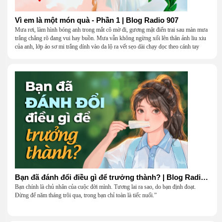
Vì em là một món quà - Phần 1 | Blog Radio 907
Mưa rơi, làm hình bóng anh trong mắt cô mờ đi, gương mặt điển trai sau màn mưa
trắng chẳng rõ đang vui hay buồn. Mưa vẫn không ngừng xối lên thân ảnh liu xiu
của anh, lớp áo sơ mi trắng dính vào da lộ ra vết sẹo dài chạy dọc theo cánh tay
khẳng khiu.
Bạn đã đánh đổi điều gì để trưởng thành? | Blog Radio 906
Bạn chính là chủ nhân của cuộc đời mình. Tương lai ra sao, do bạn định đoạt.
Đừng để năm tháng trôi qua, trong bạn chỉ toàn là tiếc nuối.”