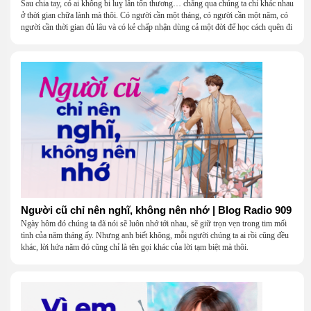
Sau chia tay, có ai không bi luỵ lẫn tổn thương… chẳng qua chúng ta chỉ khác nhau
ở thời gian chữa lành mà thôi. Có người cần một tháng, có người cần một năm, có
người cần thời gian đủ lâu và có kẻ chấp nhận dùng cả một đời để học cách quên đi
một người.
Người cũ chỉ nên nghĩ, không nên nhớ | Blog Radio 909
Ngày hôm đó chúng ta đã nói sẽ luôn nhớ tới nhau, sẽ giữ trọn vẹn trong tim mối
tình của năm tháng ấy. Nhưng anh biết không, mỗi người chúng ta ai rồi cũng đều
khác, lời hứa năm đó cũng chỉ là tên gọi khác của lời tạm biệt mà thôi.