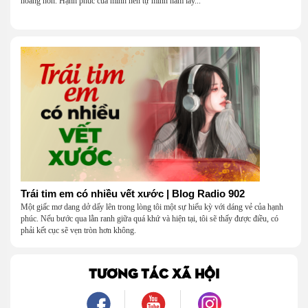
hoàng hôn. Hạnh phúc của mình nên tự mình nắm lấy...
Trái tim em có nhiều vết xước | Blog Radio 902
Một giấc mơ dang dở dấy lên trong lòng tôi một sự hiếu kỳ với dáng vẻ của hạnh
phúc. Nếu bước qua lằn ranh giữa quá khứ và hiện tại, tôi sẽ thấy được điều, có
phải kết cục sẽ vẹn tròn hơn không.
TƯƠNG TÁC XÃ HỘI