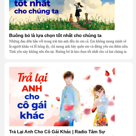
Buông bỏ là lựa chọn tốt nhất cho chúng ta
Những đau đớn hằn vết trong trái tim anh đều do em cả. Em không mong mình sẽ
là người khâu vá lỗ hỏng ấy, chỉ mong anh hãy quên em và đừng yêu em thêm nữa.
Tình yêu này không nên tồn tại. Buông bỏ là lựa chọn tốt nhất cho cả hai chúng ta.
Trả Lại Anh Cho Cô Gái Khác | Radio Tâm Sự