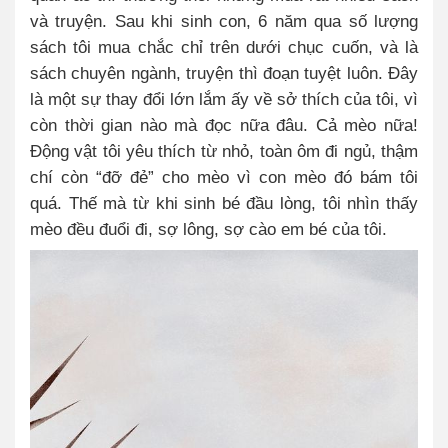
và truyện. Sau khi sinh con, 6 năm qua số lượng
sách tôi mua chắc chỉ trên dưới chục cuốn, và là
sách chuyên ngành, truyện thì đoạn tuyệt luôn. Đây
là một sự thay đổi lớn lắm ấy về sở thích của tôi, vì
còn thời gian nào mà đọc nữa đâu. Cả mèo nữa!
Động vật tôi yêu thích từ nhỏ, toàn ôm đi ngủ, thậm
chí còn “đỡ đẻ” cho mèo vì con mèo đó bám tôi
quá. Thế mà từ khi sinh bé đầu lòng, tôi nhìn thấy
mèo đều đuổi đi, sợ lông, sợ cào em bé của tôi.