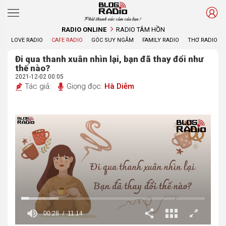
Phát thanh xúc cảm của bạn !
RADIO ONLINE
RADIO TÂM HỒN
LOVE RADIO
CAFE RADIO
GÓC SUY NGẪM
FAMILY RADIO
THƠ RADIO
Đi qua thanh xuân nhìn lại, bạn đã thay đổi như
thế nào?
2021-12-02 00:05
Tác giả:
Giọng đọc:
Hà Diễm
00:29
11:14