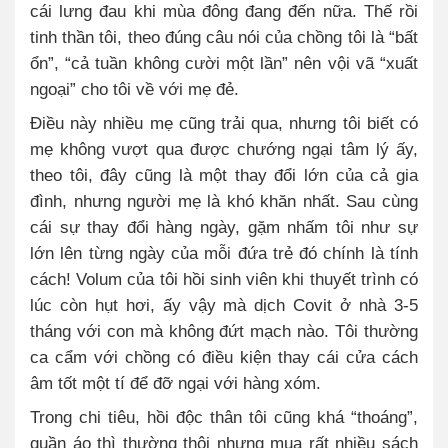
cái lưng đau khi mùa đông đang đến nữa. Thế rồi
tinh thần tôi, theo đúng câu nói của chồng tôi là “bất
ổn”, “cả tuần không cười một lần” nên vội vã “xuất
ngoại” cho tôi về với mẹ đẻ.
Điều này nhiều mẹ cũng trải qua, nhưng tôi biết có
mẹ không vượt qua được chướng ngại tâm lý ấy,
theo tôi, đây cũng là một thay đổi lớn của cả gia
đình, nhưng người mẹ là khó khăn nhất. Sau cùng
cái sự thay đổi hàng ngày, gặm nhấm tôi như sự
lớn lên từng ngày của mỗi đứa trẻ đó chính là tính
cách! Volum của tôi hồi sinh viên khi thuyết trình có
lúc còn hụt hơi, ấy vậy mà dịch Covit ở nhà 3-5
tháng với con mà không đứt mạch nào. Tôi thường
ca cẩm với chồng có điều kiện thay cái cửa cách
âm tốt một tí để đỡ ngại với hàng xóm.
Trong chi tiêu, hồi độc thân tôi cũng khá “thoáng”,
quần áo thì thường thôi nhưng mua rất nhiều sách