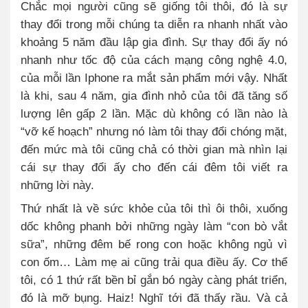
Chắc mọi người cũng sẽ giống tôi thôi, đó là sự
thay đổi trong mỗi chúng ta diễn ra nhanh nhất vào
khoảng 5 năm đầu lập gia đình. Sự thay đổi ấy nó
nhanh như tốc độ của cách mạng công nghệ 4.0,
của mỗi lần Iphone ra mắt sản phẩm mới vậy. Nhất
là khi, sau 4 năm, gia đình nhỏ của tôi đã tăng số
lượng lên gấp 2 lần. Mặc dù không có lần nào là
“vỡ kế hoạch” nhưng nó làm tôi thay đổi chóng mặt,
đến mức mà tôi cũng chả có thời gian mà nhìn lại
cái sự thay đổi ấy cho đến cái đêm tôi viết ra
những lời này.
Thứ nhất là về sức khỏe của tôi thì ôi thôi, xuống
dốc không phanh bởi những ngày làm “con bò vắt
sữa”, những đêm bế rong con hoặc không ngủ vì
con ốm… Làm mẹ ai cũng trải qua điều ấy. Cơ thể
tôi, có 1 thứ rất bền bỉ gắn bó ngày càng phát triển,
đó là mỡ bụng. Haiz! Nghĩ tới đã thấy rầu. Và cả