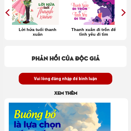
:
Lời hứa tuổi thanh
Thanh xuân đi trốn để
nh
xuân
tình yêu đi tìm
M
Phản hồi của độc giả
Vui lòng đăng nhập để bình luận
Xem thêm