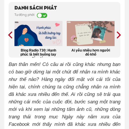
Danh sách phát
Tự động phát
hông
Blog Radio 730: Hạnh
Ai yêu nhiều hơn người
Rep
phúc là biết buông tay
đó khổ
mộ
đúng lúc
Bạn thân mến! Có câu ai rồi cũng khác nhưng bạn
có bao giờ dừng lại một chút để nhận ra mình khác
như thế nào? Hàng ngày đối mặt với cái tôi của
hiện tại, chính chúng ta cũng chẳng nhận ra mình
đã khác xưa nhiều đến thế. Ai rồi cũng sẽ trải qua
những cái mốc của cuộc đời, bước sang một trang
mới và khi xem lại những tấm ảnh cũ, những dòng
trạng thái trong mục Ngày này năm xưa của
Facebook mới thấy mình đã khác xưa nhiều đến