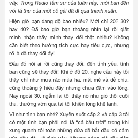
vậy. Trong Radio tâm sự của tuần này, mời bạn đến
với lá thư của một cô gái đã đi qua thanh xuân.
Hiện giờ bạn đang độ bao nhiêu? Mới chỉ 20? 30?
hay 40? Đã bao giờ bạn thoáng nhìn lại rồi giật
mình nhận thấy mình thay đổi thật nhiều? Không
cần biết theo hướng tích cực hay tiêu cực, nhưng
rõ là đã thay đổi ấy!
Đâu đó nói ai rồi cũng thay đổi, đến tình yêu, tình
bạn cũng sẽ thay đổi! Khi ở độ 20, nghe câu này tôi
thấy chỉ như mưa rào mùa hạ, mát mẻ và dễ chịu,
cũng thoáng ý hiểu đấy nhưng chưa đậm vào lòng.
Nay ngoài 30, ngẫm lại tôi thấy nó như gió thổi cuối
thu, thường vởn qua tai tôi khiến lòng khẽ lạnh.
Ví như tình bạn nhé? Xuyên suốt cấp 2 và cấp 3 tôi
có một tình bạn phải nói là “cả bầu trời” trong khi
xung quanh tôi toàn những đứa đã bắt đầu có cảm