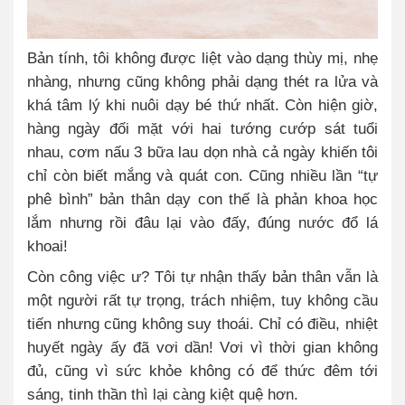
Bản tính, tôi không được liệt vào dạng thùy mị, nhẹ
nhàng, nhưng cũng không phải dạng thét ra lửa và
khá tâm lý khi nuôi dạy bé thứ nhất. Còn hiện giờ,
hàng ngày đối mặt với hai tướng cướp sát tuổi
nhau, cơm nấu 3 bữa lau dọn nhà cả ngày khiến tôi
chỉ còn biết mắng và quát con. Cũng nhiều lần “tự
phê bình” bản thân dạy con thế là phản khoa học
lắm nhưng rồi đâu lại vào đấy, đúng nước đổ lá
khoai!
Còn công việc ư? Tôi tự nhận thấy bản thân vẫn là
một người rất tự trọng, trách nhiệm, tuy không cầu
tiến nhưng cũng không suy thoái. Chỉ có điều, nhiệt
huyết ngày ấy đã vơi dần! Vơi vì thời gian không
đủ, cũng vì sức khỏe không có để thức đêm tới
sáng, tinh thần thì lại càng kiệt quệ hơn.