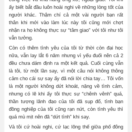
ấy biết bắt đầu luôn hoài nghi về những lòng tốt của
người khác. Thậm chí cả một vài người bạn rất
thân khi mới vào làm lúc này tôi cũng mới chợt
nhận ra họ không thực sự “tâm giao” với tôi như tôi
vẫn tưởng.
Còn có thêm tình yêu của tôi từ thời còn đại học
nữa, vẫn lay lắt 6 năm nhưng vì yếu đuối nên cả 2
đều chưa dám định ra một kết quả. Cuối cùng vẫn
là tôi, từ một lần say, vì một câu nói không thông
cảm cho cái sự say ấy đã nói lời chia tay… Tôi vốn
là một người không dứt khoát, nặng về tình cảm,
nhưng có lẽ khi ấy tôi thực sự “chênh vênh” quá,
thần tượng lãnh đạo của tôi đã sụp đổ, tình bạn
đồng nghiệp của tôi cũng rạn nứt, còn tình yêu thì
quá mù mịt nên đã “dứt tình” khi say.
Và tôi cứ hoài nghi, cứ lạc lõng thế giữa phố đông