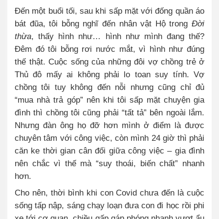
Đến một buổi tối, sau khi sấp mặt với đống quần áo
bát đũa, tôi bỗng nghĩ đến nhân vật Hộ trong
Đời
thừa
, thấy hình như… hình như mình đang thế?
Đêm đó tôi bỗng rơi nước mắt, vì hình như đúng
thế thật. Cuộc sống của những đôi vợ chồng trẻ ở
Thủ đô mấy ai không phải lo toan suy tính. Vợ
chồng tôi tuy không đến nỗi nhưng cũng chỉ đủ
“mua nhà trả góp” nên khi tôi sấp mặt chuyện gia
đình thì chồng tôi cũng phải “tất tả” bên ngoài lắm.
Nhưng đàn ông họ đỡ hơn mình ở điểm là được
chuyên tâm với công việc, còn mình 24 giờ thì phải
căn ke thời gian cân đối giữa công việc – gia đình
nên chắc vì thế mà “suy thoái, biến chất” nhanh
hơn.
Cho nên, thời bình khi con Covid chưa đến là cuộc
sống tấp nập, sáng chạy loạn đưa con đi học rồi phi
xe tới cơ quan, chiều gấp gáp phóng nhanh vượt ẩu