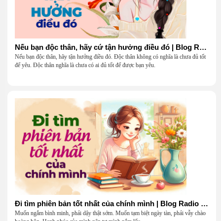
Nếu bạn độc thân, hãy cứ tận hưởng điều đó | Blog Radio 904
Nếu bạn độc thân, hãy tận hưởng điều đó. Độc thân không có nghĩa là chưa đủ tốt
để yêu. Độc thân nghĩa là chưa có ai đủ tốt để được bạn yêu.
Đi tìm phiên bản tốt nhất của chính mình | Blog Radio 903
Muốn ngắm bình minh, phải dậy thật sớm. Muốn tạm biệt ngày tàn, phải vẫy chào