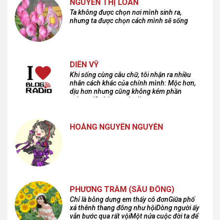
NGUYỄN THỊ LOAN
Ta không được chọn nơi mình sinh ra,
nhưng ta được chọn cách mình sẽ sống
DIÊN VỸ
Khi sống cùng câu chữ, tôi nhận ra nhiều
nhân cách khác của chính mình: Mộc hơn,
dịu hơn nhưng cũng không kém phần
cuồng dã và hoang hoải...
HOÀNG NGUYÊN NGUYỄN
PHƯƠNG TRÂM (SẦU ĐÔNG)
Chỉ là bỗng dưng em thấy cô đơnGiữa phố
xá thênh thang đông như hộiDòng người ấy
vẫn bước qua rất vộiMột nửa cuộc đời ta để