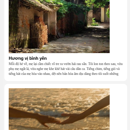
nghèo đến đâu, cũng còn có nhau để quay về.
Hương vị bình yên
Mỗi độ hè về, mẹ lại cầm chiếc rổ tre ra vườn hái rau sắn. Tôi lon ton theo sau, vừa
phụ mẹ ngắt lá, vừa nghe mẹ khe khẽ hát vài câu dân ca. Tiếng chim, tiếng gió và
tiếng hát của mẹ hòa vào nhau, dệt nên bản hòa âm dịu dàng theo tôi suốt những
năm tháng tuổi thơ.