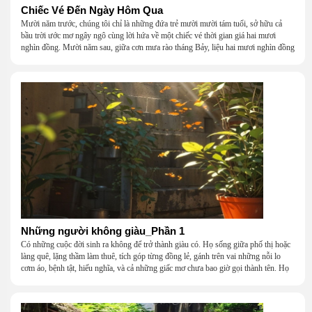
Chiếc Vé Đến Ngày Hôm Qua
Mười năm trước, chúng tôi chỉ là những đứa trẻ mười mười tám tuổi, sở hữu cả
bầu trời ước mơ ngây ngô cùng lời hứa về một chiếc vé thời gian giá hai mươi
nghìn đồng. Mười năm sau, giữa cơn mưa rào tháng Bảy, liệu hai mươi nghìn đồng
có giúp chúng tôi tìm lại được thanh xuân đã bỏ lỡ?
Những người không giàu_Phần 1
Có những cuộc đời sinh ra không để trở thành giàu có. Họ sống giữa phố thị hoặc
làng quê, lặng thầm làm thuê, tích góp từng đồng lẻ, gánh trên vai những nỗi lo
cơm áo, bệnh tật, hiếu nghĩa, và cả những giấc mơ chưa bao giờ gọi thành tên. Họ
khắc khẩu, cãi vã, bướng bỉnh, yếu đuối, rồi lại ôm nhau mà cười, mà khóc, mà
gắng gượng đi tiếp qua những mùa giông gió. Họ không giàu, nhưng họ dựng nên
một mái nhà bằng lòng thương, bằng sự nhẫn nại và một niềm tin cũ kỹ rằng: dẫu