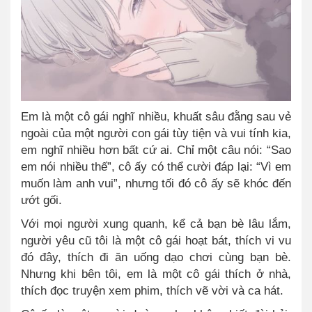
Em là một cô gái nghĩ nhiều, khuất sâu đằng sau vẻ
ngoài của một người con gái tùy tiện và vui tính kia,
em nghĩ nhiều hơn bất cứ ai. Chỉ một câu nói
:
“Sao
em nói nhiều thế”, cô ấy có thể cười đáp lại
:
“Vì em
muốn làm anh vui”, nhưng tối đó cô ấy sẽ khóc đến
ướt gối.
Với mọi người xung quanh, kể cả bạn bè lâu lắm
,
n
gười yêu cũ tôi là một cô gái hoạt bát, thích vi vu
đó đây, thích đi ăn uống dạo chơi cùng bạn bè.
Nhưng khi bên tôi, em là một cô gái thích ở nhà,
thích đọc truyện xem phim, thích vẽ vời và ca hát.