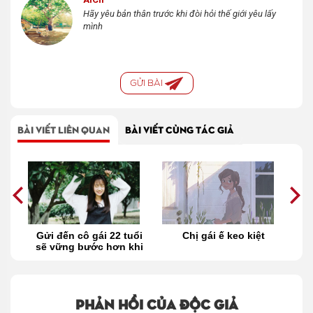
Hãy yêu bản thân trước khi đòi hỏi thế giới yêu lấy
mình
GỬI BÀI
BÀI VIẾT LIÊN QUAN
BÀI VIẾT CÙNG TÁC GIẢ
i
Gửi đến cô gái 22 tuổi
Chị gái ế keo kiệt
ển
sẽ vững bước hơn khi
trưởng thành
Phản hồi của độc giả