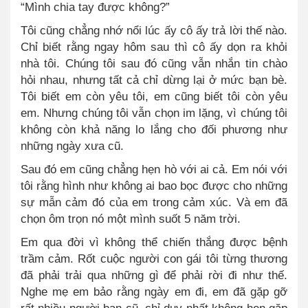
“Mình chia tay được không?”
Tôi cũng chẳng nhớ n
ổ
i lúc ấy cô ấy trả lời thế nào.
Chỉ biết rằng ngay hôm sau thì cô ấy dọn ra khỏi
nhà tôi. Chúng tôi sau đó cũng vẫn nhắn tin chào
hỏi nhau, nhưng tất cả chỉ dừng lại ở mức bạn bè.
Tôi biết em còn yêu tôi, em cũng biết tôi còn yêu
em. Nhưng chúng tôi vẫn chọn im lặng, vì chúng tôi
không còn khả năng lo lắng cho đối phương như
những ngày xưa cũ.
Sau đó em cũng chẳng hẹn hò với ai cả. Em nói với
tôi rằng hình như không ai bao bọc được cho những
sự mẫn cảm đó của em trong cảm xúc. Và em đã
chọn ôm trọn nó một mình suốt 5 năm trời.
Em qua đời vì không thể chiến thắng được bệnh
trầm cảm. Rốt cuộc người con gái tôi từng thương
đã phải trải qua những gì để phải rời đi như thế.
Nghe mẹ em bảo rằng ngày em đi, em đã gặp gỡ
rất nhiều người bạn cũ, chỉ duy nhất không hẹn gặp