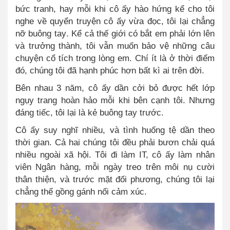
bức tranh, hay mỗi khi cô ấy hào hứng kể cho tôi
nghe về quyển truyện cô ấy vừa đọc
, t
ôi lại chẳng
nỡ buông tay
.
Kể cả thế giới có bắt em phải lớn lên
và trưởng thành, tôi vẫn muốn bảo vệ những câu
chuyện cổ tích trong lòng em. Chí ít là ở thời điểm
đó, chúng tôi đã hạnh phúc hơn bất kì ai trên đời.
Bên nhau 3 năm, cô ấy dần cởi bỏ được hết lớp
ngụy trang hoàn hảo mỗi khi bên cạnh tôi. Nhưng
đáng tiếc, tôi lại là kẻ buông tay trước.
Cô ấy suy nghĩ nhiều, và tình huống tệ dần theo
thời gian. Cả hai chúng tôi đều phải bươn chải quá
nhiều ngoài xã hội. Tôi đi làm IT, cô ấy làm nhân
viên Ngân hàng, mỗi ngày treo trên môi nụ cười
thân thiện, và trước mặt đối phương, chúng tôi lại
chẳng thể gồng gánh n
ổ
i cảm xúc.