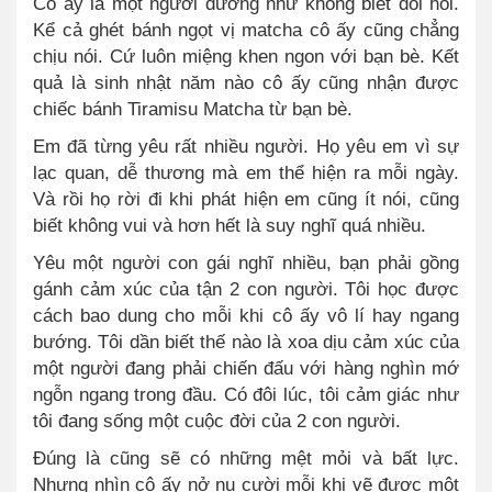
Cô ấy là một người dường như không biết đòi hỏi.
Kể cả ghét bánh ngọt vị matcha cô ấy cũng chẳng
chịu nói. Cứ luôn miệng khen ngon với bạn bè. Kết
quả là sinh nhật năm nào cô ấy cũng nhận được
chiếc bánh Tiramisu Matcha từ bạn bè.
Em đã từng yêu rất nhiều người. Họ yêu em vì sự
lạc quan, dễ thương mà em thể hiện ra mỗi ngày.
Và rồi họ rời đi khi phát hiện em cũng ít nói, cũng
biết không vui và hơn hết là suy nghĩ q
uá
nhiều.
Yêu một người con gái nghĩ nhiều, bạn phải gồng
gánh cảm xúc của tận 2 con người. Tôi học được
cách bao dung cho mỗi khi cô ấy vô lí hay ngang
bướng. Tôi dần biết thế nào là xoa dịu cảm xúc của
một người đang phải chiến đấu với hàng nghìn mớ
ngỗn ngang trong đầu. Có đôi lúc, tôi cảm giác như
tôi đang sống một cuộc đời của 2 con người.
Đúng là cũng sẽ có những mệt mỏi và bất lực.
Nhưng nhìn cô ấy nở nụ cười mỗi khi vẽ được một