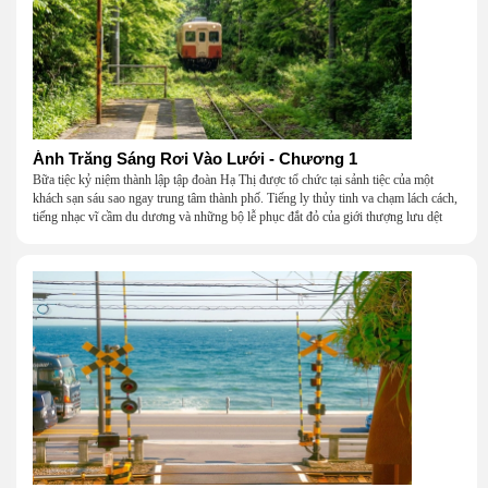
Ánh Trăng Sáng Rơi Vào Lưới - Chương 1
Bữa tiệc kỷ niệm thành lập tập đoàn Hạ Thị được tổ chức tại sảnh tiệc của một
khách sạn sáu sao ngay trung tâm thành phố. Tiếng ly thủy tinh va chạm lách cách,
tiếng nhạc vĩ cầm du dương và những bộ lễ phục đắt đỏ của giới thượng lưu dệt
nên một khung cảnh hoa lệ đến ngột ngạt.