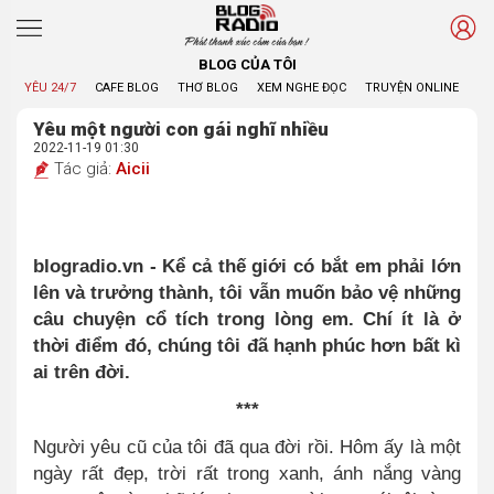
Phát thanh xúc cảm của bạn !
BLOG CỦA TÔI
YÊU 24/7
CAFE BLOG
THƠ BLOG
XEM NGHE ĐỌC
TRUYỆN ONLINE
BL
Yêu một người con gái nghĩ nhiều
2022-11-19 01:30
Tác giả:
Aicii
blogradio.vn - Kể cả thế giới có bắt em phải lớn
lên và trưởng thành, tôi vẫn muốn bảo vệ những
câu chuyện cổ tích trong lòng em. Chí ít là ở
thời điểm đó, chúng tôi đã hạnh phúc hơn bất kì
ai trên đời.
***
Người yêu cũ của tôi đã qua đời rồi. Hôm ấy là một
ngày rất đẹp, trời rất trong xanh, ánh nắng vàng