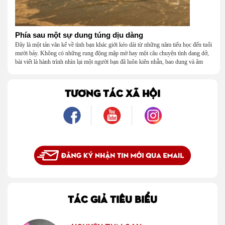
Phía sau một sự dung túng dịu dàng
Đây là một tản văn kể về tình bạn khác giới kéo dài từ những năm tiểu học đến tuổi
mười bảy. Không có những rung động mập mờ hay một câu chuyện tình dang dở,
bài viết là hành trình nhìn lại một người bạn đã luôn kiên nhẫn, bao dung và âm
thầm dung túng những vụng về, bướng bỉnh của tôi. Qua những ký ức nhỏ bé và
bình dị, tôi nhận ra điều quý giá nhất thanh xuân từng dành tặng mình không phải
là một mối tình, mà là một người luôn cho tôi quyền được là chính mình.
TƯƠNG TÁC XÃ HỘI
TÁC GIẢ TIÊU BIỂU