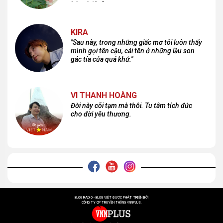
lại nơi đâu?
KIRA
"Sau này, trong những giấc mơ tôi luôn thấy
mình gọi tên cậu, cái tên ở những lầu son
gác tía của quá khứ."
VI THANH HOÀNG
Đời này cõi tạm mà thôi. Tu tâm tích đức
cho đời yêu thương.
BLOG RADIO - BLOG VIỆT ĐƯỢC PHÁT TRIỂN BỞI
CÔNG TY CP TRUYỀN THÔNG VNNPLUS.