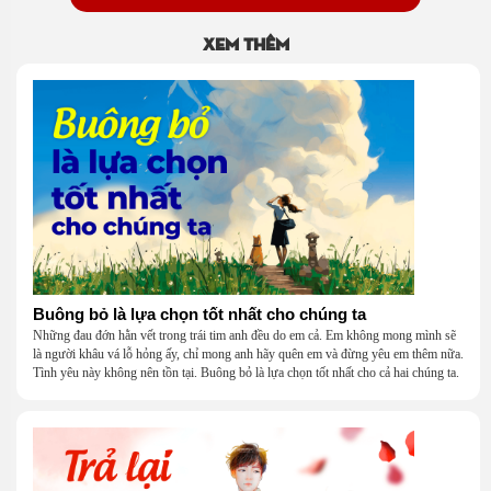
Xem thêm
Buông bỏ là lựa chọn tốt nhất cho chúng ta
Những đau đớn hằn vết trong trái tim anh đều do em cả. Em không mong mình sẽ
là người khâu vá lỗ hỏng ấy, chỉ mong anh hãy quên em và đừng yêu em thêm nữa.
Tình yêu này không nên tồn tại. Buông bỏ là lựa chọn tốt nhất cho cả hai chúng ta.