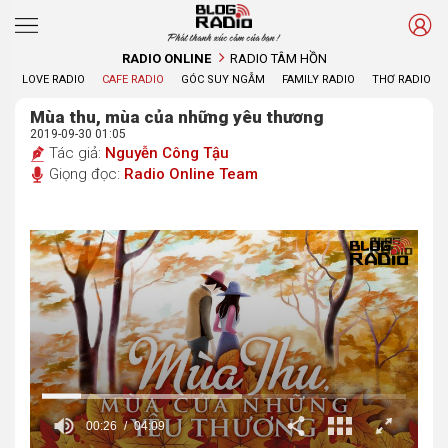
Phát thanh xúc cảm của bạn !
RADIO ONLINE
RADIO TÂM HỒN
LOVE RADIO
CAFE RADIO
GÓC SUY NGẪM
FAMILY RADIO
THƠ RADIO
Mùa thu, mùa của những yêu thương
2019-09-30 01:05
Tác giả:
Nguyễn Công Tậu
Giọng đọc:
Radio Online Team
00:27
04:09