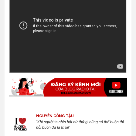
NGUYỄN CÔNG TẬU
"Khi người ta nhìn bất cứ thứ gì cũng có thể buồn thì
nỗi buồn đã là tri kỉ!"