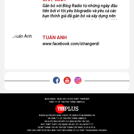
Gắn bó với Blog Radio từ những ngày đầu
tiên bởi vì tôi yêu blogradio và yêu cả các
bạn thính giả đã gắn bó và xây dựng nên
chương trình phát thanh xúc cảm này!Cám
ơn các bạn rất nhiều!
TUẤN ANH
www.facebook.com/strangerdi
BLOG RADIO - BLOG VIỆT ĐƯỢC PHÁT TRIỂN BỞI
CÔNG TY CP TRUYỀN THÔNG VNNPLUS.
® BẢN QUYỀN NỘI DUNG THUỘC VỀ WEBSITE BLOGRADIO.VN
VÀ CÔNG TY CP TRUYỀN THÔNG VNNPLUS
VÀ ĐƯỢC BẢO HỘ BỞI CỤC BẢN QUYỀN TÁC GIẢ.
GIẤY PHÉP THIẾT LẬP MẠNG XÃ HỘI SỐ 166/GP-BTTTT
DO BỘ THÔNG TIN VÀ TRUYỀN THÔNG CẤP NGÀY 05/04/2016.
CẤM SAO CHÉP DƯỚI MỌI HÌNH THỨC NẾU KHÔNG CÓ SỰ CHẤP THUẬN BẰNG VĂN BẢN.