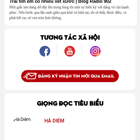
Trái tim em có nhiều vết xước | Blog Radio 902
Một giấc mơ dang dở dấy lên trong lòng tôi một sự hiếu kỳ với dáng vẻ của hạnh
phúc. Nếu bước qua lằn ranh giữa quá khứ và hiện tại, tôi sẽ thấy được điều, có
phải kết cục sẽ vẹn tròn hơn không.
TƯƠNG TÁC XÃ HỘI
GIỌNG ĐỌC TIÊU BIỂU
HÀ DIỄM