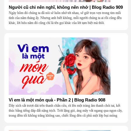
Người cũ chỉ nên nghĩ, không nên nhớ | Blog Radio 909
Ngày hôm đó chúng ta đã nói sẽ luôn nhớ tới nhau, sẽ giữ trọn vẹn trong tim mối
tình của năm tháng ấy. Nhưng anh biết không, mỗi người chúng ta ai rồi cũng đều
khác, lời hứa năm đó cũng chỉ là tên gọi khác của lời tạm biệt mà thôi.
Vì em là một món quà - Phần 2 | Blog Radio 908
Dây xích sắt trượt dài trên thanh chắn cửa, rít lên một tràng âm thanh chói tai, kết
thúc bằng tiếng đáp đất nặng trịch. Trời lặng gió, áng mây vắt ngang qua ngọn cây,
trong đêm tối không trăng không sao, chiếc lồng đèn cũ phủ một lớp bụi mỏng