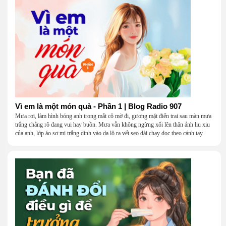
Vì em là một món quà - Phần 1 | Blog Radio 907
Mưa rơi, làm hình bóng anh trong mắt cô mờ đi, gương mặt điển trai sau màn mưa
trắng chẳng rõ đang vui hay buồn. Mưa vẫn không ngừng xối lên thân ảnh liu xiu
của anh, lớp áo sơ mi trắng dính vào da lộ ra vết sẹo dài chạy dọc theo cánh tay
khẳng khiu.