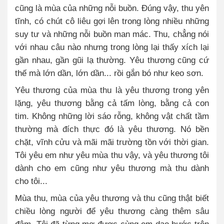
cũng là mùa của những nỗi buồn. Đúng vậy, thu yên
tĩnh, có chút cô liêu gợi lên trong lòng nhiều những
suy tư và những nỗi buồn man mác. Thu, chẳng nói
với nhau câu nào nhưng trong lòng lại thấy xích lại
gần nhau, gần gũi lạ thường. Yêu thương cũng cứ
thế mà lớn dần, lớn dần... rồi gắn bó như keo sơn.
Yêu thương của mùa thu là yêu thương trong yên
lặng, yêu thương bằng cả tấm lòng, bằng cả con
tim. Không những lời sáo rỗng, không vật chất tầm
thường mà đích thực đó là yêu thương. Nó bền
chặt, vĩnh cửu và mãi mãi trường tồn với thời gian.
Tôi yêu em như yêu mùa thu vậy, và yêu thương tôi
dành cho em cũng như yêu thương mà thu dành
cho tôi...
Mùa thu, mùa của yêu thương và thu cũng thật biết
chiều lòng người để yêu thương càng thêm sâu
đậm. Tôi đã từng mơ được cùng em dạo bước trên