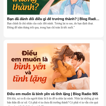
Bạn đã đánh đổi điều gì để trưởng thành? | Blog Radio 906
Bạn chính là chủ nhân của cuộc đời mình. Tương lai ra sao, do bạn định đoạt.
Đừng để năm tháng trôi qua, trong bạn chỉ toàn là tiếc nuối.”
Điều em muốn là bình yên và tĩnh lặng | Blog Radio 905
Đôi khi, sự ra đi của người khác là lí do để ta nhìn lại mình. Nhìn lại những gì mà
bản thân đã cư xử. Có phải vì ta chưa đủ trưởng thành? Có phải vì ta vẫn còn quá