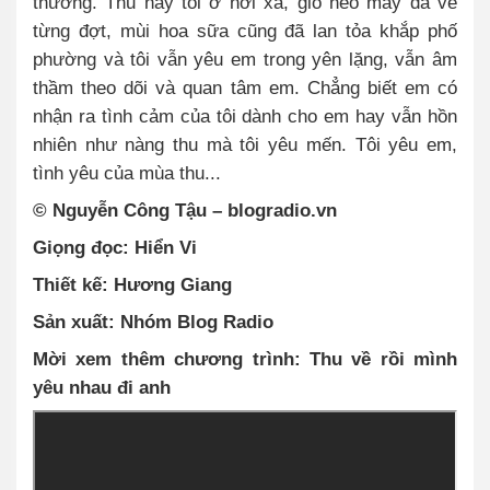
thương. Thu này tôi ở nơi xa, gió heo may đã về
từng đợt, mùi hoa sữa cũng đã lan tỏa khắp phố
phường và tôi vẫn yêu em trong yên lặng, vẫn âm
thầm theo dõi và quan tâm em. Chẳng biết em có
nhận ra tình cảm của tôi dành cho em hay vẫn hồn
nhiên như nàng thu mà tôi yêu mến. Tôi yêu em,
tình yêu của mùa thu...
© Nguyễn Công Tậu – blogradio.vn
Giọng đọc: Hiển Vi
Thiết kế: Hương Giang
Sản xuất: Nhóm Blog Radio
Mời xem thêm chương trình: Thu về rồi mình
yêu nhau đi anh