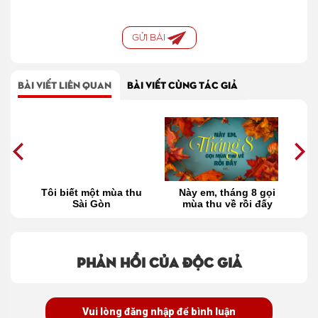
GỬI BÀI
BÀI VIẾT LIÊN QUAN
BÀI VIẾT CÙNG TÁC GIẢ
g
Tôi biết một mùa thu
Này em, tháng 8 gọi
út
Sài Gòn
mùa thu về rồi đấy
ùa
Phản hồi của độc giả
Vui lòng đăng nhập để bình luận