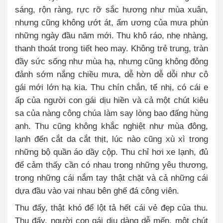
sáng, rộn ràng, rực rỡ sắc hương như mùa xuân,
nhưng cũng không ướt át, ẩm ương của mưa phùn
những ngày đầu năm mới. Thu khô ráo, nhẹ nhàng,
thanh thoát trong tiết heo may. Không trẻ trung, tràn
đầy sức sống như mùa hạ, nhưng cũng không đỏng
đảnh sớm nắng chiều mưa, dễ hờn dễ dỗi như cô
gái mới lớn hạ kia. Thu chín chắn, tế nhị, có cái e
ấp của người con gái dịu hiền và cả một chút kiêu
sa của nàng công chúa làm say lòng bao đấng hùng
anh. Thu cũng không khắc nghiệt như mùa đông,
lạnh đến cắt da cắt thịt, lúc nào cũng xù xì trong
những bộ quần áo dầy cộp. Thu chỉ hơi xe lạnh, đủ
để cảm thấy cần có nhau trong những yêu thương,
trong những cái nắm tay thật chặt và cả những cái
dựa đầu vào vai nhau bên ghế đá công viên.
Thu đấy, thật khó để lột tả hết cái vẻ đẹp của thu.
Thu đấy, người con gái dịu dàng dễ mến, một chút