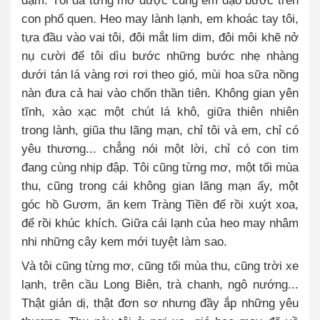
con phố quen. Heo may lành lạnh, em khoác tay tôi,
tựa đầu vào vai tôi, đôi mắt lim dim, đôi môi khẽ nở
nụ cười để tôi dìu bước những bước nhẹ nhàng
dưới tán lá vàng rơi rơi theo gió, mùi hoa sữa nồng
nàn đưa cả hai vào chốn thần tiên. Không gian yên
tĩnh, xào xạc một chút lá khô, giữa thiên nhiên
trong lành, giũa thu lãng mạn, chỉ tôi và em, chỉ có
yêu thương... chẳng nói một lời, chỉ có con tim
đang cùng nhịp đập. Tôi cũng từng mơ, một tối mùa
thu, cũng trong cái không gian lãng mạn ấy, một
góc hồ Gươm, ăn kem Tràng Tiền để rồi xuýt xoa,
để rồi khúc khích. Giữa cái lạnh của heo may nhâm
nhi những cây kem mới tuyệt làm sao.
Và tôi cũng từng mơ, cũng tối mùa thu, cũng trời xe
lạnh, trên cầu Long Biên, trà chanh, ngô nướng...
Thật giản dị, thật đơn sơ nhưng đầy ắp những yêu