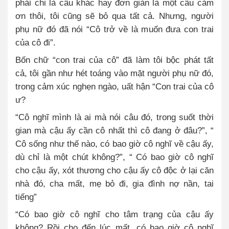
phải chi là câu khác hay đơn giản là một câu cảm
ơn thôi, tôi cũng sẽ bỏ qua tất cả. Nhưng, người
phụ nữ đó đã nói “Cô trở về là muốn đưa con trai
của cô đi”.
Bốn chữ “con trai của cô” đã làm tôi bộc phát tất
cả, tôi gần như hét toáng vào mặt người phụ nữ đó,
trong cảm xúc nghẹn ngào, uất hận “Con trai của cô
ư?
“Cô nghĩ mình là ai mà nói câu đó, trong suốt thời
gian mà cậu ấy cần cô nhất thì cô đang ở đâu?”, “
Cô sống như thế nào, có bao giờ cô nghĩ về cậu ấy,
dù chỉ là một chút không?”, “ Có bao giờ cô nghĩ
cho cậu ấy, xót thương cho cậu ấy cô độc ở lại căn
nhà đó, cha mất, mẹ bỏ đi, gia đình nợ nần, tai
tiếng”
“Có bao giờ cô nghĩ cho tâm trạng của cậu ấy
không? Rồi cho đến lúc mất, có bao giờ cô nghĩ