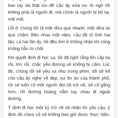
bao tay da thật xịn để cậu ấy sửa xe. Ai ngờ tôi
không phải là người đi, mà chính là người bị bỏ lại,
mãi mãi.
Lỗi ở chúng tôi là một đứa quá nhanh, một đứa lại
quá chậm. Bên nhau một năm, cậu đã tỏ tình hai
lần, cả hai lần ấy, tôi đều ỡm ờ không nhận lời cũng
không hẳn từ chối.
Khi quyết định đi học xa, tôi đã nghĩ rằng lên cấp ba
rồi, lớn rồi, chắc yêu đương sẽ không bị cấm. Lúc
đó, chúng tôi sẽ yêu xa như trong phim, tôi sẽ kể
cho cậu ấy nghe vẻ đẹp, sự ồn ào của thành phố,
rồi sẽ luôn có một người đợi tôi trở về, sẽ cố gắng
hơn, rồi đường hoàng nắm tay nhau đi ngoài
đường.
Ý định đi học một kỳ trở về sẽ nhận lời yêu cậu, ý
định đó chưa và sẽ không bao giờ được thực hiện.