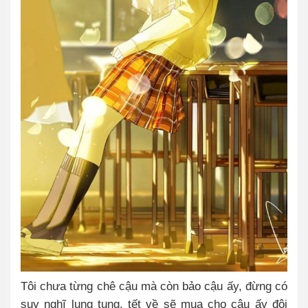
Tôi chưa từng chê cậu mà còn bảo cậu ấy, đừng có
suy nghĩ lung tung, tết về sẽ mua cho cậu ấy đôi