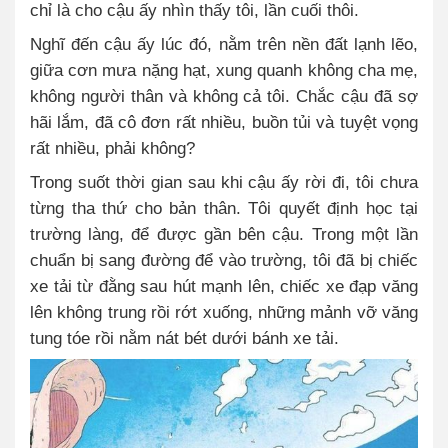
chỉ là cho cậu ấy nhìn thấy tôi, lần cuối thôi.
Nghĩ đến cậu ấy lúc đó, nằm trên nền đất lạnh lẽo,
giữa cơn mưa nặng hạt, xung quanh không cha mẹ,
không người thân và không cả tôi. Chắc cậu đã sợ
hãi lắm, đã cô đơn rất nhiều, buồn tủi và tuyệt vọng
rất nhiều, phải không?
Trong suốt thời gian sau khi cậu ấy rời đi, tôi chưa
từng tha thứ cho bản thân. Tôi quyết định học tại
trường làng, để được gần bên cậu. Trong một lần
chuẩn bị sang đường để vào trường, tôi đã bị chiếc
xe tải từ đằng sau hút mạnh lên, chiếc xe đạp văng
lên không trung rồi rớt xuống, những mảnh vỡ văng
tung tóe rồi nằm nát bét dưới bánh xe tải.