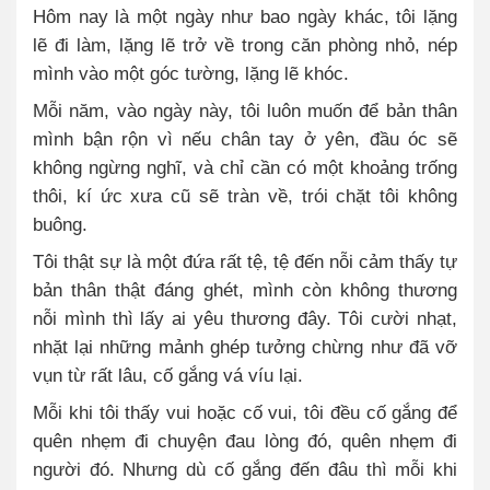
Hôm nay là một ngày như bao ngày khác, tôi lặng
lẽ đi làm, lặng lẽ trở về trong căn phòng nhỏ, nép
mình vào một góc tường, lặng lẽ khóc.
Mỗi năm, vào ngày này, tôi luôn muốn để bản thân
mình bận rộn vì nếu chân tay ở yên, đầu óc sẽ
không ngừng nghĩ, và chỉ cần có một khoảng trống
thôi, kí ức xưa cũ sẽ tràn về, trói chặt tôi không
buông.
Tôi thật sự là một đứa rất tệ, tệ đến nỗi cảm thấy tự
bản thân thật đáng ghét, mình còn không thương
nỗi mình thì lấy ai yêu thương đây. Tôi cười nhạt,
nhặt lại những mảnh ghép tưởng chừng như đã vỡ
vụn từ rất lâu, cố gắng vá víu lại.
Mỗi khi tôi thấy vui hoặc cố vui, tôi đều cố gắng để
quên nhẹm đi chuyện đau lòng đó, quên nhẹm đi
người đó. Nhưng dù cố gắng đến đâu thì mỗi khi