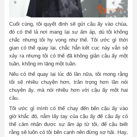
Cuối cùng, tôi quyết định sẽ gửi cậu ấy vào chùa,
đó có thể là nơi mang lại sự ấm áp, dù tôi không
chắc nhưng tôi hy vọng như thế. Tôi ước gì thời
gian có thể quay lại, chắc hẳn kết cục này vẫn sẽ
xảy ra nhưng tôi có thể đã không giận cậu ấy một
tuần, không im lặng một tuần.
Nếu có thể quay lại lúc đó lần nữa, tôi mong rằng
tôi sẽ nhiều chuyện hơn, trân trọng hơn lần nói
chuyện ấy, mà nói nhiều hơn với cậu ấy một hai
câu.
Tôi ước gì mình có thể chạy đến bên cậu ấy vào
giờ khắc đó, nắm lấy tay của cậu ấy để cậu ấy có
thể cảm nhận được sự ấm áp từ tôi, để cậu biết
rằng sẽ luôn có tôi bên cạnh nên đừng sợ hãi. Hay,