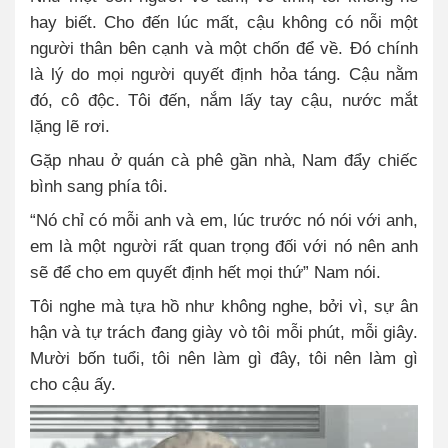
hay biết. Cho đến lúc mất, cậu không có nỗi một
người thân bên cạnh và một chốn để về. Đó chính
là lý do mọi người quyết định hỏa táng. Cậu nằm
đó, cô độc. Tôi đến, nắm lấy tay cậu, nước mắt
lặng lẽ rơi.
Gặp nhau ở quán cà phê gần nhà, Nam đẩy chiếc
bình sang phía tôi.
“Nó chỉ có mỗi anh và em, lúc trước nó nói với anh,
em là một người rất quan trọng đối với nó nên anh
sẽ để cho em quyết định hết mọi thứ” Nam nói.
Tôi nghe mà tựa hồ như không nghe, bởi vì, sự ân
hận và tự trách đang giày vò tôi mỗi phút, mỗi giây.
Mười bốn tuổi, tôi nên làm gì đây, tôi nên làm gì
cho cậu ấy.