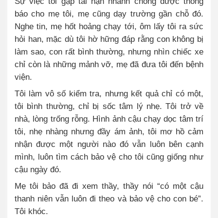
Sự việc tôi gặp tai nạn nhanh chóng được thông
báo cho mẹ tôi, mẹ cũng dạy trường gần chỗ đó.
Nghe tin, mẹ hốt hoảng chạy tới, ôm lấy tôi ra sức
hỏi han, mặc dù tôi hờ hững đáp rằng con không bị
làm sao, con rất bình thường, nhưng nhìn chiếc xe
chỉ còn là những mảnh vỡ, mẹ đã đưa tôi đến bệnh
viện.
Tôi làm vô số kiểm tra, nhưng kết quả chỉ có một,
tôi bình thường, chỉ bị sốc tâm lý nhẹ. Tôi trở về
nhà, lòng trống rỗng. Hình ảnh cậu chạy dọc tâm trí
tôi, nhẹ nhàng nhưng đầy ám ảnh, tôi mơ hồ cảm
nhận được một người nào đó vẫn luôn bên cạnh
mình, luôn tìm cách bảo vệ cho tôi cũng giống như
cậu ngày đó.
Mẹ tôi bảo đã đi xem thầy, thầy nói “có một cậu
thanh niên vẫn luôn đi theo và bảo vệ cho con bé”.
Tôi khóc.