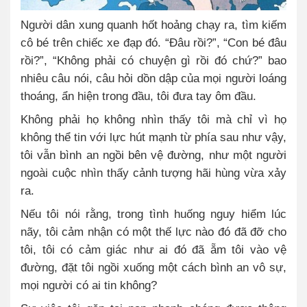
Người dân xung quanh hốt hoảng chạy ra, tìm kiếm
cô bé trên chiếc xe đạp đó. “Đâu rồi?”, “Con bé đâu
rồi?”, “Không phải có chuyện gì rồi đó chứ?” bao
nhiêu câu nói, câu hỏi dồn dập của mọi người loáng
thoáng, ẩn hiện trong đầu, tôi đưa tay ôm đầu.
Không phải họ không nhìn thấy tôi mà chỉ vì họ
không thể tin với lực hút mạnh từ phía sau như vậy,
tôi vẫn bình an ngồi bên vệ đường, như một người
ngoài cuộc nhìn thấy cảnh tượng hãi hùng vừa xảy
ra.
Nếu tôi nói rằng, trong tình huống nguy hiểm lúc
nãy, tôi cảm nhận có một thế lực nào đó đã đỡ cho
tôi, tôi có cảm giác như ai đó đã ẵm tôi vào vệ
đường, đặt tôi ngồi xuống một cách bình an vô sự,
mọi người có ai tin không?