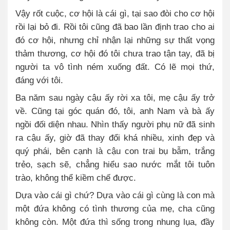
Vậy rốt cuộc, cơ hội là cái gì, tại sao đòi cho cơ hội
rồi lại bỏ đi. Rồi tôi cũng đã bao lần định trao cho ai
đó cơ hội, nhưng chỉ nhận lại những sự thất vọng
thảm thương, cơ hội đó tôi chưa trao tận tay, đã bị
người ta vô tình ném xuống đất. Có lẽ mọi thứ,
đáng với tôi.
Ba năm sau ngày cậu ấy rời xa tôi, mẹ cậu ấy trở
về. Cũng tại góc quán đó, tôi, anh Nam và bà ấy
ngồi đối diện nhau. Nhìn thấy người phụ nữ đã sinh
ra cậu ấy, giờ đã thay đổi khá nhiều, xinh đẹp và
quý phái, bên cạnh là cậu con trai bụ bẫm, trắng
trẻo, sạch sẽ, chẳng hiểu sao nước mắt tôi tuôn
trào, không thể kiềm chế được.
Dựa vào cái gì chứ? Dựa vào cái gì cùng là con mà
một đứa không có tình thương của mẹ, cha cũng
không còn. Một đứa thì sống trong nhung lụa, đầy