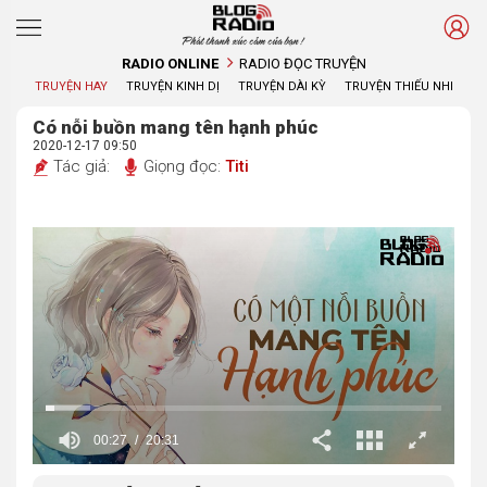
Phát thanh xúc cảm của bạn !
RADIO ONLINE
RADIO ĐỌC TRUYỆN
TRUYỆN HAY
TRUYỆN KINH DỊ
TRUYỆN DÀI KỲ
TRUYỆN THIẾU NHI
Có nỗi buồn mang tên hạnh phúc
2020-12-17 09:50
Tác giả:
Giọng đọc:
Titi
00:29
20:31