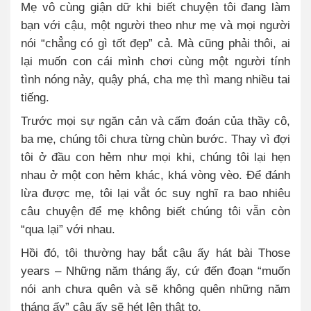
Mẹ vô cùng giận dữ khi biết chuyện tôi đang làm
bạn với cậu, một người theo như mẹ và mọi người
nói “chẳng có gì tốt đẹp” cả. Mà cũng phải thôi, ai
lại muốn con cái mình chơi cùng một người tính
tình nóng nảy, quậy phá, cha mẹ thì mang nhiều tai
tiếng.
Trước mọi sự ngăn cản và cấm đoán của thầy cô,
ba mẹ, chúng tôi chưa từng chùn bước. Thay vì đợi
tôi ở đầu con hẻm như mọi khi, chúng tôi lại hẹn
nhau ở một con hẻm khác, khá vòng vèo. Để đánh
lừa được mẹ, tôi lại vắt óc suy nghĩ ra bao nhiêu
câu chuyện để mẹ không biết chúng tôi vẫn còn
“qua lại” với nhau.
Hồi đó, tôi thường hay bắt cậu ấy hát bài Those
years – Những năm tháng ấy, cứ đến đoạn “muốn
nói anh chưa quên và sẽ không quên những năm
tháng ấy” cậu ấy sẽ hét lên thật to.