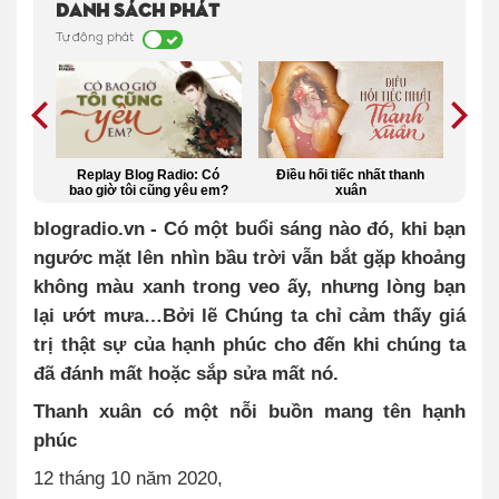
Danh sách phát
Tự động phát
 Có
Điều hối tiếc nhất thanh
Trưởng thành là không
Tha
 em?
xuân
ngại cô đơn
blogradio.vn - Có một buổi sáng nào đó, khi bạn
ngước mặt lên nhìn bầu trời vẫn bắt gặp khoảng
không màu xanh trong veo ấy, nhưng lòng bạn
lại ướt mưa…Bởi lẽ Chúng ta chỉ cảm thấy giá
trị thật sự của hạnh phúc cho đến khi chúng ta
đã đánh mất hoặc sắp sửa mất nó.
Thanh xuân có một nỗi buồn mang tên hạnh
phúc
12 tháng 10 năm 2020,