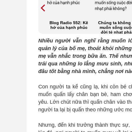
Em hạnh phúc là
Blog Radio 552: Kẽ
Chúng ta không 
tôi thấy bình an
hở của hạnh phúc
muốn sống cuộ
đời tẻ nhạt phả
không?
Nhiều người vẫn nghĩ rằng muốn lớ
quản lý của bố mẹ, thoát khỏi nhữn
mẹ vẫn nhắc trong bữa ăn. Thế nhưn
trải qua những lo lắng mưu sinh, nh
đâu tốt bằng nhà mình, chẳng nơi nà
Con người ta kể cũng lạ, khi còn bé 
muốn quấn lấy chân bạn bè, ham chơi
yêu. Lớn chút nữa thì quấn chân vào t
người ta lại bị quấn theo những ước mơ
Nhưng, đến khi trưởng thành thực sự, 