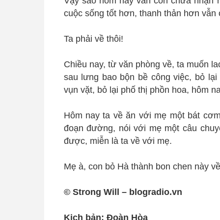
Vậy sao hôm nay vẫn còn chưa nhận ra
cuộc sống tốt hơn, thanh thản hơn vẫn
Ta phải về thôi!
Chiều nay, từ văn phòng về, ta muốn lao
sau lưng bao bộn bề công việc, bỏ lại
vụn vặt, bỏ lại phố thị phồn hoa, hôm n
Hôm nay ta về ăn với mẹ một bát cơm
đoạn đường, nói với mẹ một câu chu
được, miễn là ta về với mẹ.
Mẹ à, con bỏ Hà thành bon chen này v
© Strong Will – blogradio.vn
Kịch bản: Đoàn Hòa