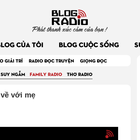
Phát thanh xúc cảm của bạn !
BLOG CỦA TÔI
BLOG CUỘC SỐNG
S
O GIẢI TRÍ
RADIO ĐỌC TRUYỆN
GIỌNG ĐỌC
 SUY NGẪM
FAMILY RADIO
THƠ RADIO
 về với mẹ