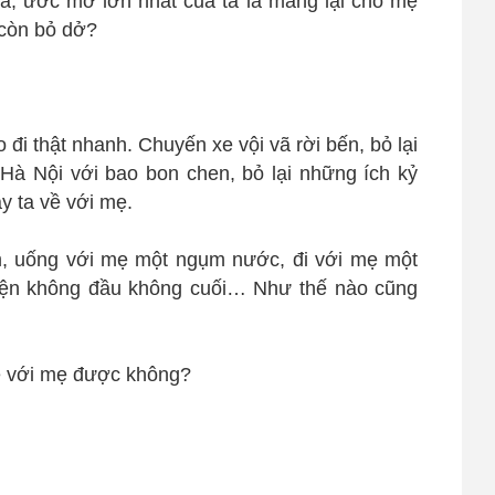
, ước mơ lớn nhất của ta là mang lại cho mẹ
 còn bỏ dở?
 đi thật nhanh. Chuyến xe vội vã rời bến, bỏ lại
 Hà Nội với bao bon chen, bỏ lại những ích kỷ
ay ta về với mẹ.
, uống với mẹ một ngụm nước, đi với mẹ một
yện không đầu không cuối… Như thế nào cũng
ề với mẹ được không?