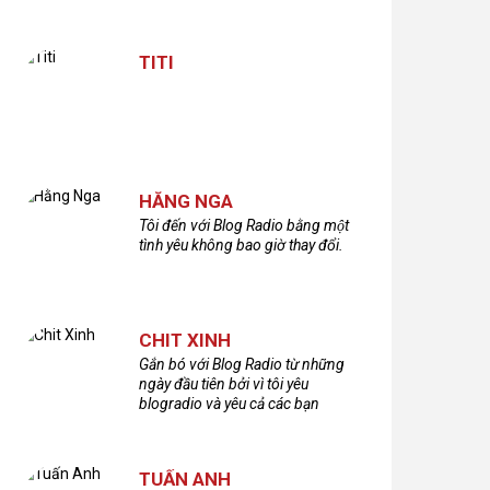
TITI
HẰNG NGA
Tôi đến với Blog Radio bằng một
tình yêu không bao giờ thay đổi.
CHIT XINH
Gắn bó với Blog Radio từ những
ngày đầu tiên bởi vì tôi yêu
blogradio và yêu cả các bạn
thính giả đã gắn bó và xây dựng
nên chương trình phát thanh xúc
cảm này!Cám ơn các bạn rất
TUẤN ANH
nhiều!