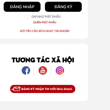
ĐĂNG NHẬP
ĐĂNG KÝ
GHI NHỚ MẬT KHẨU
QUÊN MẬT KHẨU
GỬI YÊU CẦU KÍCH HOẠT TÀI KHOẢN
TƯƠNG TÁC XÃ HỘI