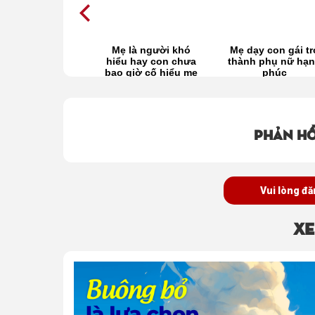
 à! Con sẽ thay
Mẹ là người khó
Mẹ dạy con gái tr
o toan gánh vác
hiểu hay con chưa
thành phụ nữ hạ
cuộc đời này
bao giờ cố hiểu mẹ
phúc
dù chỉ một lần?
Phản hồ
Vui lòng đă
Xe