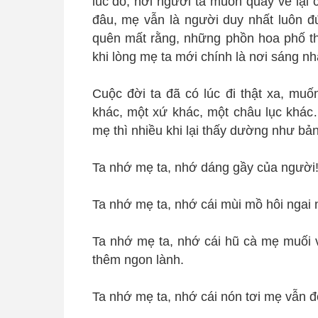
lúc đó, nơi người ta muốn quay về lại 
đâu, mẹ vẫn là người duy nhất luôn đứ
quên mất rằng, những phồn hoa phố thị
khi lòng mẹ ta mới chính là nơi sáng nh
Cuộc đời ta đã có lúc đi thật xa, mu
khác, một xứ khác, một châu lục khác
mẹ thì nhiều khi lại thấy dường như bả
Ta nhớ mẹ ta, nhớ dáng gầy của người
Ta nhớ mẹ ta, nhớ cái mùi mồ hôi ngai 
Ta nhớ mẹ ta, nhớ cái hũ cà mẹ muối 
thêm ngon lành.
Ta nhớ mẹ ta, nhớ cái nón tơi mẹ vẫn độ