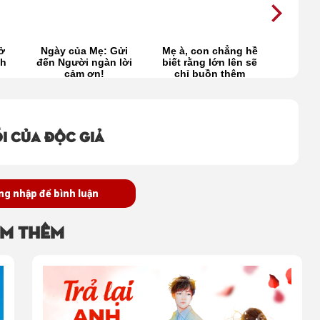
ở
Ngày của Mẹ: Gửi
Mẹ à, con chẳng hề
Mẹ à!
nh
đến Người ngàn lời
biết rằng lớn lên sẽ
mẹ lo 
cảm ơn!
chỉ buồn thêm
cuộ
i của độc giả
ng nhập để bình luận
m thêm