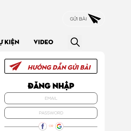
GỬI BÀI
Ự KIỆN
VIDEO
HƯỚNG DẪN GỬI BÀI
Đăng nhập
OR