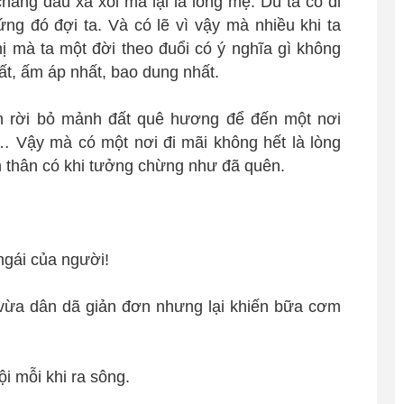
chẳng đâu xa xôi mà lại là lòng mẹ. Dù ta có đi
ng đó đợi ta. Và có lẽ vì vậy mà nhiều khi ta
 mà ta một đời theo đuổi có ý nghĩa gì không
ất, ấm áp nhất, bao dung nhất.
ốn rời bỏ mảnh đất quê hương để đến một nơi
… Vậy mà có một nơi đi mãi không hết là lòng
n thân có khi tưởng chừng như đã quên.
!
ngái của người!
vừa dân dã giản đơn nhưng lại khiến bữa cơm
i mỗi khi ra sông.