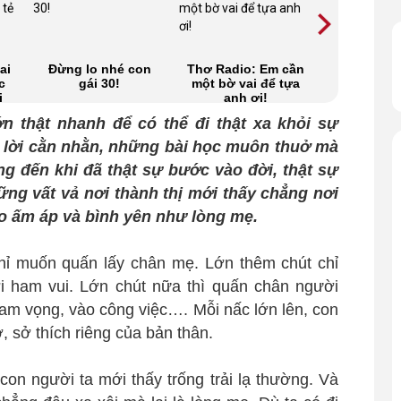
ai
Đừng lo nhé con
Thơ Radio: Em cần
Lá thư của
c
gái 30!
một bờ vai để tựa
27 tuổi qu
i
anh ơi!
ung thư l
động hàn
n thật nhanh để có thể đi thật xa khỏi sự
trái 
g lời cằn nhằn, những bài học muôn thuở mà
g đến khi đã thật sự bước vào đời, thật sự
ững vất vả nơi thành thị mới thấy chẳng nơi
o ấm áp và bình yên như lòng mẹ.
chỉ muốn quấn lấy chân mẹ. Lớn thêm chút chỉ
 ham vui. Lớn chút nữa thì quấn chân người
ham vọng, vào công việc…. Mỗi nấc lớn lên, con
, sở thích riêng của bản thân.
con người ta mới thấy trống trải lạ thường. Và