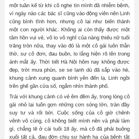
một tuần kể từ khi cô nghe tin mình đã nhiễm bệnh,
vì ngày nào các bác sĩ cũng vào động viên nên Linh
cũng bình tĩnh hơn, nhưng cô lại như biến thành
một con người khác. Không ai còn thấy được một
tâm hồn vui vẻ, vô lo vô nghĩ của nàng thiếu nữ tuổi
trăng tròn nữa, thay vào đó là một cô gái luôn thẫn
thờ, sự cô đơn, đau buồn, lo lắng hiện rõ lên trong
ánh mắt ấy. Thời tiết Hà Nội hôm nay không được
đẹp, trời mưa phùn, se se lạnh dù đã sắp vào hè,
khung cảnh xung quanh bình yên đến lạ, Linh ngồi
trên ghế gần cửa sổ, ngắm nhìn thành phố.
Trái với khung cảnh có vẻ êm đềm ấy, trong lòng cô
gái nhỏ lại luôn gợn những cơn sóng lớn, tràn đầy
suy tư và rối bời. Cuộc sống của cô giờ chênh
vênh vô cùng, cô không biết mình nên và phải làm
gì, chẳng lẽ ở cái tuổi 18 ấy, mà cô đã phải buông
xuôi tất cả, đau đớn chịu sự hành hạ của bệnh tật