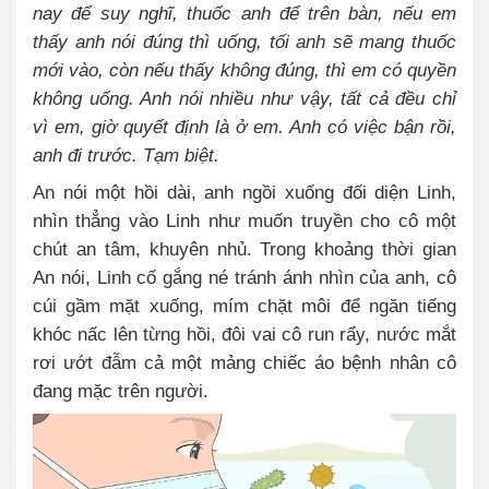
nay để suy nghĩ, thuốc anh để trên bàn, nếu em
thấy anh nói đúng thì uống, tối anh sẽ mang thuốc
mới vào, còn nếu thấy không đúng, thì em có quyền
không uống. Anh nói nhiều như vậy, tất cả đều chỉ
vì em, giờ quyết định là ở em. Anh có việc bận rồi,
anh đi trước. Tạm biệt.
An nói một hồi dài, anh ngồi xuống đối diện Linh,
nhìn thẳng vào Linh như muốn truyền cho cô một
chút an tâm, khuyên nhủ. Trong khoảng thời gian
An nói, Linh cố gắng né tránh ánh nhìn của anh, cô
cúi gầm mặt xuống, mím chặt môi để ngăn tiếng
khóc nấc lên từng hồi, đôi vai cô run rẩy, nước mắt
rơi ướt đẫm cả một mảng chiếc áo bệnh nhân cô
đang mặc trên người.