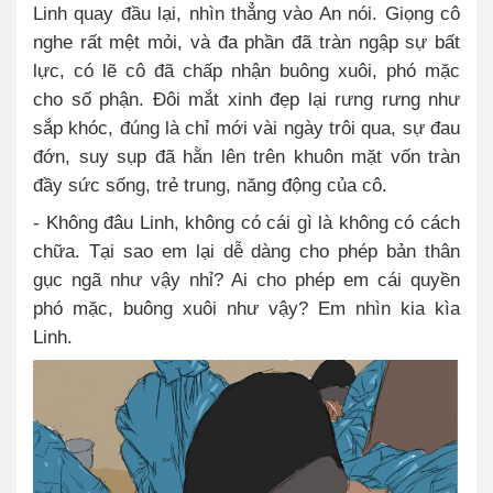
Linh quay đầu lại, nhìn thẳng vào An nói. Giọng cô
nghe rất mệt mỏi, và đa phần đã tràn ngập sự bất
lực, có lẽ cô đã chấp nhận buông xuôi, phó mặc
cho số phận. Đôi mắt xinh đẹp lại rưng rưng như
sắp khóc, đúng là chỉ mới vài ngày trôi qua, sự đau
đớn, suy sụp đã hằn lên trên khuôn mặt vốn tràn
đầy sức sống, trẻ trung, năng động của cô.
- Không đâu Linh, không có cái gì là không có cách
chữa. Tại sao em lại dễ dàng cho phép bản thân
gục ngã như vậy nhỉ? Ai cho phép em cái quyền
phó mặc, buông xuôi như vậy? Em nhìn kia kìa
Linh.