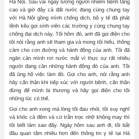
Hà Nội. Sau vài ngày lượng người nhiễm bệnh tăng
cao và giờ đây cả đất nước đang cùng chung tay
với Hà Nội gồng mình chống dịch, bộ y tế đã phát
lệnh kêu gọi sinh viên các trường y cùng chung tay
chống đại dịch này. Tối hôm đó, anh đã gọi điện cho
tôi nói rằng anh sẽ tham gia và mong tôi hiểu, thông
cảm cho con đường và hành động của anh. Tôi đã
ngăn cản mình rơi nước mắt vì thực sự rất nhiều
người đang cần những hành động đó của anh. Tôi
đã ủng hộ việc làm đó. Gọi cho anh, nói rằng anh
hãy cẩn thận khi tiếp xúc với người bệnh, cẩn thận
đừng để mình bị thương và hãy gọi điện cho tôi
những lúc có thể.
Gọi cho anh xong mà lòng tôi đau nhói, tôi suy nghĩ
và khóc cả đêm và cứ trằn trọc nhỡ không may thì
tôi biết làm sao đây. Ngày hôm sau anh đi, tôi bắt
đầu quan tâm nhiều hơn đến thông tin y tế tại Hà