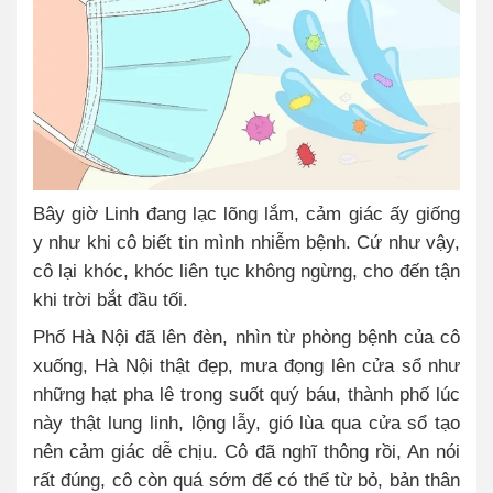
Bây giờ Linh đang lạc lõng lắm, cảm giác ấy giống
y như khi cô biết tin mình nhiễm bệnh. Cứ như vậy,
cô lại khóc, khóc liên tục không ngừng, cho đến tận
khi trời bắt đầu tối.
Phố Hà Nội đã lên đèn, nhìn từ phòng bệnh của cô
xuống, Hà Nội thật đẹp, mưa đọng lên cửa sổ như
những hạt pha lê trong suốt quý báu, thành phố lúc
này thật lung linh, lộng lẫy, gió lùa qua cửa sổ tạo
nên cảm giác dễ chịu. Cô đã nghĩ thông rồi, An nói
rất đúng, cô còn quá sớm để có thể từ bỏ, bản thân