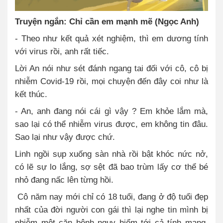
Truyện ngắn: Chỉ cần em mạnh mẽ (Ngọc Anh)
- Theo như kết quả xét nghiệm, thì em dương tính
với virus rồi, anh rất tiếc.
Lời An nói như sét đánh ngang tai đối với cô, cô bị
nhiễm Covid-19 rồi, mọi chuyện đến đây coi như là
kết thúc.
- An, anh đang nói cái gì vậy ? Em khỏe lắm mà,
sao lại có thể nhiễm virus được, em không tin đâu.
Sao lại như vậy được chứ.
Linh ngồi sụp xuống sàn nhà rồi bật khóc nức nở,
có lẽ sự lo lắng, sợ sệt đã bao trùm lấy cơ thể bé
nhỏ đang nấc lên từng hồi.
Cô năm nay mới chỉ có 18 tuổi, đang ở độ tuổi đẹp
nhất của đời người con gái thì lại nghe tin mình bị
nhiễm một căn bệnh nguy hiểm tới cả tính mạng,