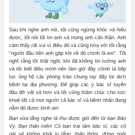
Sau khi nghe anh nói, tôi cũng ngừng khóc và hiểu
được, tôi nói tôi tin anh và mong anh cẩn thận. Anh
cảm thấy rất vui vì điều đó và cũng hứa với tôi rằng
“người đầu tiên anh gặp khi về đó chính là em”. Tôi
nghĩ rằng tôi thật ngốc khi đã không tin tưởng anh
và tôi biết điều mình nên làm giờ đây chính là tiếp
tục ủng hộ các phong trào chung tay đẩy lùi dịch
bệnh tại địa phương. Để giúp các y bác sĩ tuyến
đầu đỡ vất vả hơn và tôi cũng thầm chúc cho sức
khoẻ tất cả mọi người cả bác sĩ và bệnh nhân đang
nằm đó được bình an!
Bạn vừa lắng nghe lá thư được gửi đến từ bạn Bảo
Vy. Bạn thân mến! Có bạn trai làm bác sĩ, các cô
gái sẽ không khỏi lo lắng, thấp thỏm, đứng ngồi