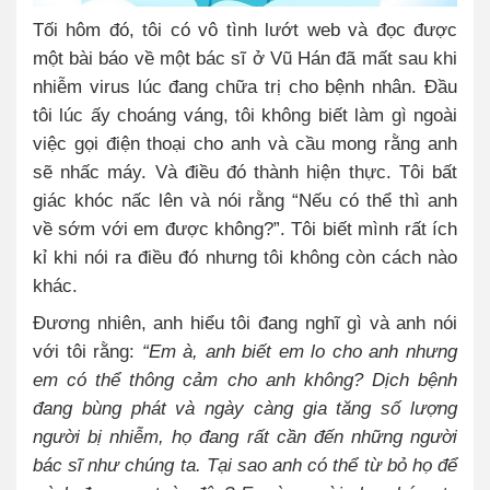
Tối hôm đó, tôi có vô tình lướt web và đọc được
một bài báo về một bác sĩ ở Vũ Hán đã mất sau khi
nhiễm virus lúc đang chữa trị cho bệnh nhân. Đầu
tôi lúc ấy choáng váng, tôi không biết làm gì ngoài
việc gọi điện thoại cho anh và cầu mong rằng anh
sẽ nhấc máy. Và điều đó thành hiện thực. Tôi bất
giác khóc nấc lên và nói rằng “Nếu có thể thì anh
về sớm với em được không?”. Tôi biết mình rất ích
kỉ khi nói ra điều đó nhưng tôi không còn cách nào
khác.
Đương nhiên, anh hiểu tôi đang nghĩ gì và anh nói
với tôi rằng:
“Em à, anh biết em lo cho anh nhưng
em có thể thông cảm cho anh không? Dịch bệnh
đang bùng phát và ngày càng gia tăng số lượng
người bị nhiễm, họ đang rất cần đến những người
bác sĩ như chúng ta. Tại sao anh có thể từ bỏ họ để