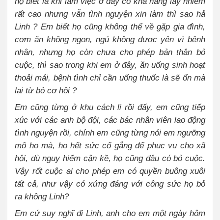
họ biết là khi làm việc ở đây có khả năng lây nhiễm
rất cao nhưng vẫn tình nguyện xin làm thì sao hả
Linh ? Em biết họ cũng không thể về gặp gia đình,
cơm ăn không ngon, ngủ không được yên vì bệnh
nhân, nhưng họ còn chưa cho phép bản thân bỏ
cuộc, thì sao trong khi em ở đây, ăn uống sinh hoạt
thoải mái, bệnh tình chỉ cần uống thuốc là sẽ ổn mà
lại từ bỏ cơ hội ?
Em cũng từng ở khu cách li rồi đấy, em cũng tiếp
xúc với các anh bộ đội, các bác nhân viên lao động
tình nguyện rồi, chính em cũng từng nói em ngưỡng
mộ họ mà, họ hết sức cố gắng để phục vụ cho xã
hội, dù nguy hiểm cận kề, họ cũng đâu có bỏ cuộc.
Vậy rốt cuộc ai cho phép em có quyền buông xuôi
tất cả, như vậy có xứng đáng với công sức họ bỏ
ra không Linh?
Em cứ suy nghĩ đi Linh, anh cho em một ngày hôm