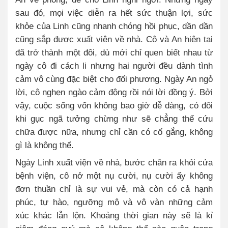
sau đó, mọi việc diễn ra hết sức thuận lợi, sức
khỏe của Linh cũng nhanh chóng hồi phục, dần dần
cũng sắp được xuất viện về nhà. Cô và An hiện tại
đã trở thành một đôi, dù mới chỉ quen biết nhau từ
ngày cô đi cách li nhưng hai người đều dành tình
cảm vô cùng đặc biệt cho đối phương. Ngày An ngỏ
lời, cô nghẹn ngào cảm động rồi nói lời đồng ý. Bởi
vậy, cuộc sống vốn không bao giờ dễ dàng, có đôi
khi gục ngã tưởng chừng như sẽ chẳng thể cứu
chữa được nữa, nhưng chỉ cần có cố gắng, không
gì là không thể.
Ngày Linh xuất viện về nhà, bước chân ra khỏi cửa
bệnh viện, cô nở một nụ cười, nụ cười ấy không
đơn thuần chỉ là sự vui vẻ, mà còn có cả hạnh
phúc, tự hào, ngưỡng mộ và vô vàn những cảm
xúc khác lẫn lộn. Khoảng thời gian này sẽ là kỉ