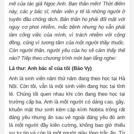
mẽ của tác giả Ngọc Anh. Bạn thân mến! Thời điểm
này, các y bác sĩ, nhân viên y tế là những người ở
tuyến đầu chống dịch. Bản thân họ phải đối mặt với
nguy cơ phơi nhiễm, mắc bệnh nhưng họ vẫn phải
làm công việc của mình, vì trách nhiệm với cộng
đồng, cũng vì lương tâm của một người thầy thuốc.
Còn người thân, người yêu của họ sẽ cảm thấy thế
nào? Tiếp theo chương trình mời bạn lắng nghe:
Lá thư: Anh bác sĩ của tôi (Bảo Vy)
Anh là sinh viên năm thứ năm đang theo học tại Hà
Nội. Còn tôi, vẫn là một sinh viên đang học tại tỉnh
lẻ. Chúng tôi quen nhau khi còn đang theo học tại
trường cấp ba. Anh là một người có dáng cao, gầy,
khuôn mặt thư sinh kèm cặp kính Nobita trông rất
đáng yêu nhưng ẩn sau vẻ ngoài đáng yêu đó anh
là một người đầy kiên cường, không bao giờ thiếu
sự tự tin và còn là một người giàu lòng trắc ẩn. Từ