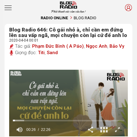
Phát thanh xúc cảm của bạn !
RADIO ONLINE
BLOG RADIO
Blog Radio 646: Cô gái nhỏ à, chỉ cần em đứng
lên sau vấp ngã, mọi chuyện còn lại cứ để anh lo
2020-04-04 00:01
Tác giả:
Phạm Đức Bình ( A Páo)
,
Ngọc Anh
,
Bảo Vy
Giọng đọc:
Titi
,
Sand
00:27
22:26