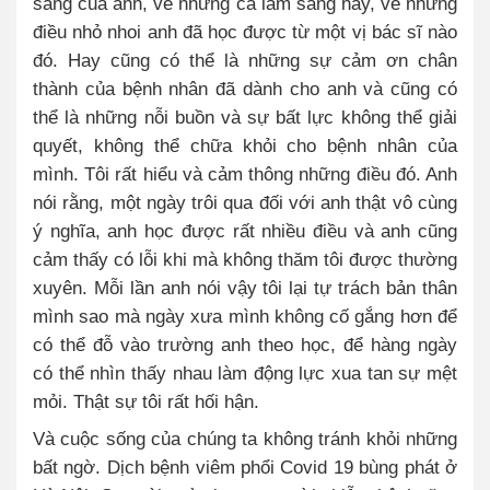
sàng của anh, về những ca lâm sàng hay, về những
điều nhỏ nhoi anh đã học được từ một vị bác sĩ nào
đó. Hay cũng có thể là những sự cảm ơn chân
thành của bệnh nhân đã dành cho anh và cũng có
thể là những nỗi buồn và sự bất lực không thể giải
quyết, không thể chữa khỏi cho bệnh nhân của
mình. Tôi rất hiểu và cảm thông những điều đó. Anh
nói rằng, một ngày trôi qua đối với anh thật vô cùng
ý nghĩa, anh học được rất nhiều điều và anh cũng
cảm thấy có lỗi khi mà không thăm tôi được thường
xuyên. Mỗi lần anh nói vậy tôi lại tự trách bản thân
mình sao mà ngày xưa mình không cố gắng hơn để
có thể đỗ vào trường anh theo học, để hàng ngày
có thể nhìn thấy nhau làm động lực xua tan sự mệt
mỏi. Thật sự tôi rất hối hận.
Và cuộc sống của chúng ta không tránh khỏi những
bất ngờ. Dịch bệnh viêm phổi Covid 19 bùng phát ở