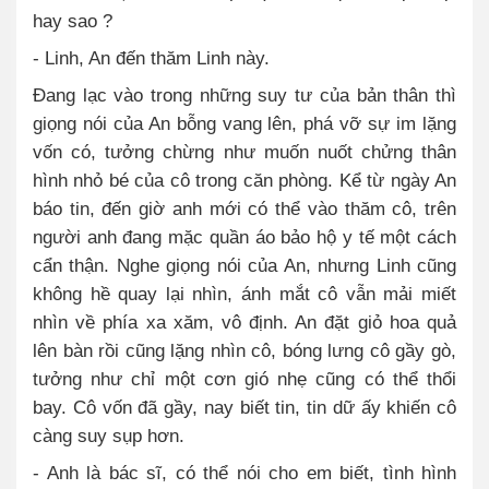
hay sao ?
- Linh, An đến thăm Linh này.
Đang lạc vào trong những suy tư của bản thân thì
giọng nói của An bỗng vang lên, phá vỡ sự im lặng
vốn có, tưởng chừng như muốn nuốt chửng thân
hình nhỏ bé của cô trong căn phòng. Kể từ ngày An
báo tin, đến giờ anh mới có thể vào thăm cô, trên
người anh đang mặc quần áo bảo hộ y tế một cách
cẩn thận. Nghe giọng nói của An, nhưng Linh cũng
không hề quay lại nhìn, ánh mắt cô vẫn mải miết
nhìn về phía xa xăm, vô định. An đặt giỏ hoa quả
lên bàn rồi cũng lặng nhìn cô, bóng lưng cô gầy gò,
tưởng như chỉ một cơn gió nhẹ cũng có thể thổi
bay. Cô vốn đã gầy, nay biết tin, tin dữ ấy khiến cô
càng suy sụp hơn.
- Anh là bác sĩ, có thể nói cho em biết, tình hình