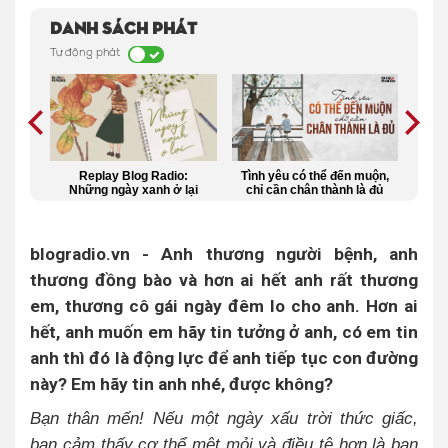
Danh sách phát
Tự động phát
h có
Replay Blog Radio:
Tình yêu có thể đến muộn,
Bạn 
ật
Những ngày xanh ở lại
chỉ cần chân thành là đủ
khi g
blogradio.vn - Anh thương người bệnh, anh
thương đồng bào và hơn ai hết anh rất thương
em, thương cô gái ngày đêm lo cho anh. Hơn ai
hết, anh muốn em hãy tin tưởng ở anh, có em tin
anh thì đó là động lực để anh tiếp tục con đường
này? Em hãy tin anh nhé, được không?
Bạn thân mến! Nếu một ngày xấu trời thức giấc,
bạn cảm thấy cơ thể mệt mỏi và điều tệ hơn là bạn