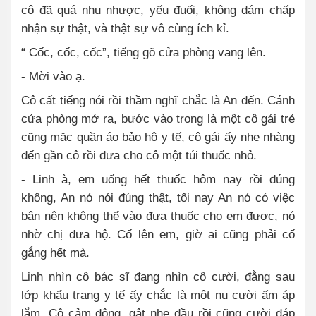
cô đã quá nhu nhược, yếu đuối, không dám chấp
nhận sự thật, và thật sự vô cùng ích kỉ.
“ Cốc, cốc, cốc”, tiếng gõ cửa phòng vang lên.
- Mời vào ạ.
Cô cất tiếng nói rồi thầm nghĩ chắc là An đến. Cánh
cửa phòng mở ra, bước vào trong là một cô gái trẻ
cũng mặc quần áo bảo hộ y tế, cô gái ấy nhẹ nhàng
đến gần cô rồi đưa cho cô một túi thuốc nhỏ.
- Linh à, em uống hết thuốc hôm nay rồi đúng
không, An nó nói đúng thật, tối nay An nó có việc
bận nên không thể vào đưa thuốc cho em được, nó
nhờ chị đưa hộ. Cố lên em, giờ ai cũng phải cố
gắng hết mà.
Linh nhìn cô bác sĩ đang nhìn cô cười, đằng sau
lớp khẩu trang y tế ấy chắc là một nụ cười ấm áp
lắm. Cô cảm động, gật nhẹ đầu rồi cũng cười đáp