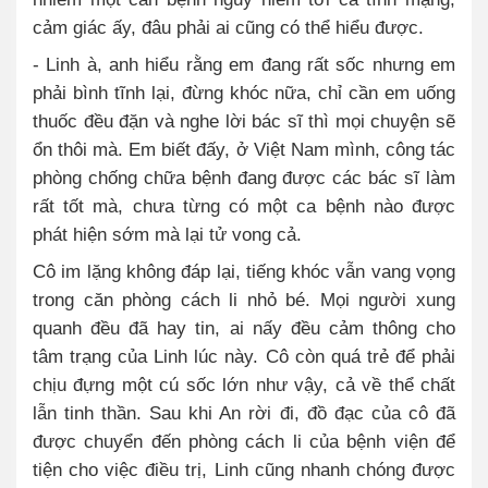
cảm giác ấy, đâu phải ai cũng có thể hiểu được.
- Linh à, anh hiểu rằng em đang rất sốc nhưng em
phải bình tĩnh lại, đừng khóc nữa, chỉ cần em uống
thuốc đều đặn và nghe lời bác sĩ thì mọi chuyện sẽ
ổn thôi mà. Em biết đấy, ở Việt Nam mình, công tác
phòng chống chữa bệnh đang được các bác sĩ làm
rất tốt mà, chưa từng có một ca bệnh nào được
phát hiện sớm mà lại tử vong cả.
Cô im lặng không đáp lại, tiếng khóc vẫn vang vọng
trong căn phòng cách li nhỏ bé. Mọi người xung
quanh đều đã hay tin, ai nấy đều cảm thông cho
tâm trạng của Linh lúc này. Cô còn quá trẻ để phải
chịu đựng một cú sốc lớn như vậy, cả về thể chất
lẫn tinh thần. Sau khi An rời đi, đồ đạc của cô đã
được chuyển đến phòng cách li của bệnh viện để
tiện cho việc điều trị, Linh cũng nhanh chóng được