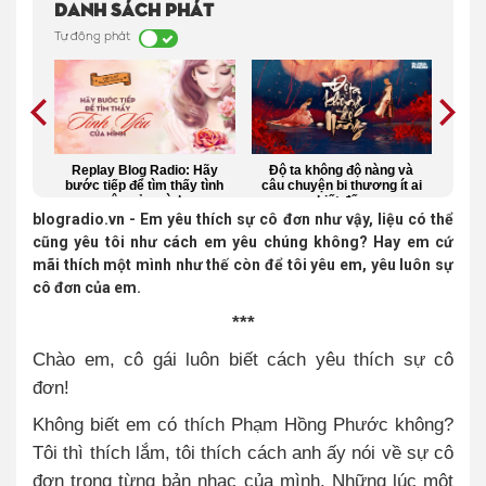
Danh sách phát
Tự động phát
uyên
Replay Blog Radio: Hãy
Độ ta không độ nàng và
Ng
bước tiếp để tìm thấy tình
câu chuyện bi thương ít ai
ng
yêu của mình
biết đến
blogradio.vn - Em yêu thích sự cô đơn như vậy, liệu có thể
cũng yêu tôi như cách em yêu chúng không? Hay em cứ
mãi thích một mình như thế còn để tôi yêu em, yêu luôn sự
cô đơn của em.
***
Chào em, cô gái luôn biết cách yêu thích sự cô
đơn!
Không biết em có thích Phạm Hồng Phước không?
Tôi thì thích lắm, tôi thích cách anh ấy nói về sự cô
đơn trong từng bản nhạc của mình. Những lúc một