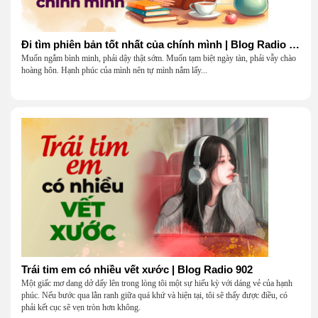
Đi tìm phiên bản tốt nhất của chính mình | Blog Radio 903
Muốn ngắm bình minh, phải dậy thật sớm. Muốn tạm biệt ngày tàn, phải vẫy chào
hoàng hôn. Hạnh phúc của mình nên tự mình nắm lấy...
Trái tim em có nhiều vết xước | Blog Radio 902
Một giấc mơ dang dở dấy lên trong lòng tôi một sự hiếu kỳ với dáng vẻ của hạnh
phúc. Nếu bước qua lằn ranh giữa quá khứ và hiện tại, tôi sẽ thấy được điều, có
phải kết cục sẽ vẹn tròn hơn không.