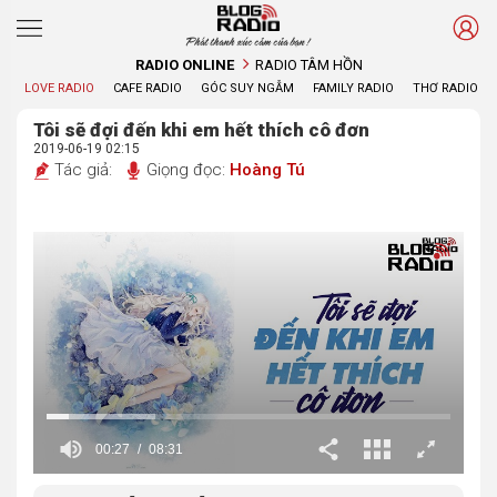
Phát thanh xúc cảm của bạn !
RADIO ONLINE
RADIO TÂM HỒN
LOVE RADIO
CAFE RADIO
GÓC SUY NGẪM
FAMILY RADIO
THƠ RADIO
Tôi sẽ đợi đến khi em hết thích cô đơn
2019-06-19 02:15
Tác giả:
Giọng đọc:
Hoàng Tú
00:28
08:31