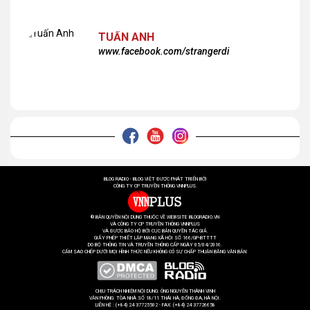
ơn các bạn rất nhiều!
TUẤN ANH
www.facebook.com/strangerdi
BLOG RADIO - BLOG VIỆT ĐƯỢC PHÁT TRIỂN BỞI
CÔNG TY CP TRUYỀN THÔNG VNNPLUS.
® BẢN QUYỀN NỘI DUNG THUỘC VỀ WEBSITE BLOGRADIO.VN
VÀ CÔNG TY CP TRUYỀN THÔNG VNNPLUS
VÀ ĐƯỢC BẢO HỘ BỞI CỤC BẢN QUYỀN TÁC GIẢ.
GIẤY PHÉP THIẾT LẬP MẠNG XÃ HỘI SỐ 166/GP-BTTTT
DO BỘ THÔNG TIN VÀ TRUYỀN THÔNG CẤP NGÀY 05/04/2016.
CẤM SAO CHÉP DƯỚI MỌI HÌNH THỨC NẾU KHÔNG CÓ SỰ CHẤP THUẬN BẰNG VĂN BẢN.
CHỊU TRÁCH NHIỆM NỘI DUNG: ÔNG NGUYỄN THÀNH VINH
VĂN PHÒNG: TÒA NHÀ SỐ 18/11 THÁI HÀ, ĐỐNG ĐA, HÀ NỘI.
LIÊN HỆ : (+84) 24 37725502 - FAX: (+84) 24 37726658