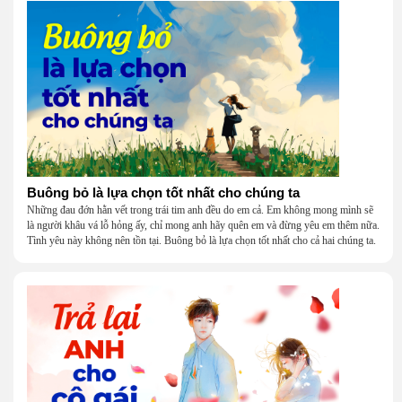
Buông bỏ là lựa chọn tốt nhất cho chúng ta
Những đau đớn hằn vết trong trái tim anh đều do em cả. Em không mong mình sẽ
là người khâu vá lỗ hỏng ấy, chỉ mong anh hãy quên em và đừng yêu em thêm nữa.
Tình yêu này không nên tồn tại. Buông bỏ là lựa chọn tốt nhất cho cả hai chúng ta.