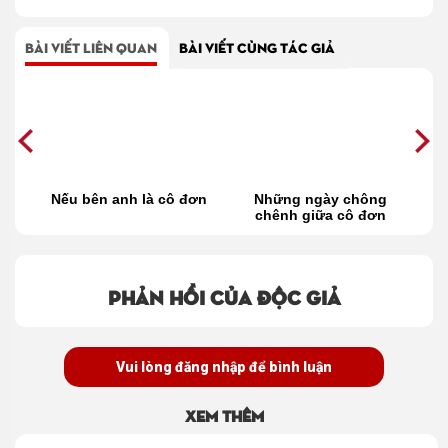
BÀI VIẾT LIÊN QUAN
BÀI VIẾT CÙNG TÁC GIẢ
ô
Nếu bên anh là cô đơn
Những ngày chông
chênh giữa cô đơn
k
Phản hồi của độc giả
Vui lòng đăng nhập để bình luận
Xem thêm