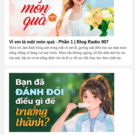
Vì em là một món quà - Phần 1 | Blog Radio 907
Mưa rơi, làm hình bóng anh trong mắt cô mờ đi, gương mặt điển trai sau màn mưa
trắng chẳng rõ đang vui hay buồn. Mưa vẫn không ngừng xối lên thân ảnh liu xiu
của anh, lớp áo sơ mi trắng dính vào da lộ ra vết sẹo dài chạy dọc theo cánh tay
khẳng khiu.