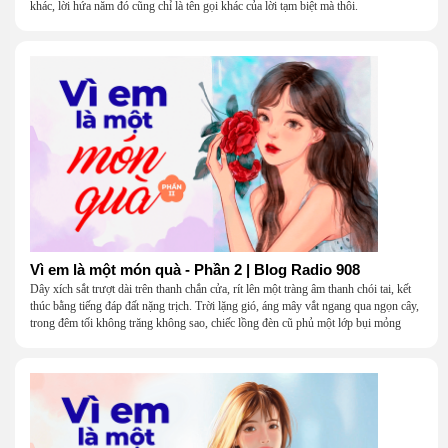
khác, lời hứa năm đó cũng chỉ là tên gọi khác của lời tạm biệt mà thôi.
Vì em là một món quà - Phần 2 | Blog Radio 908
Dây xích sắt trượt dài trên thanh chắn cửa, rít lên một tràng âm thanh chói tai, kết
thúc bằng tiếng đáp đất nặng trịch. Trời lặng gió, áng mây vắt ngang qua ngọn cây,
trong đêm tối không trăng không sao, chiếc lồng đèn cũ phủ một lớp bụi mỏng