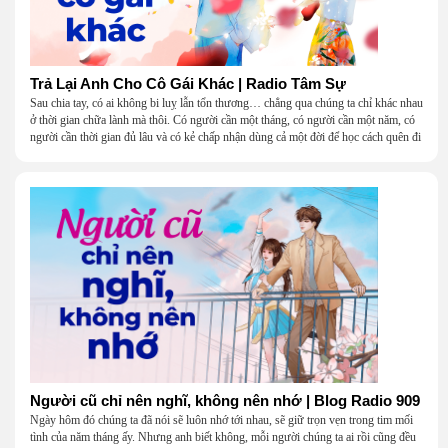
Trả Lại Anh Cho Cô Gái Khác | Radio Tâm Sự
Sau chia tay, có ai không bi luỵ lẫn tổn thương… chẳng qua chúng ta chỉ khác nhau
ở thời gian chữa lành mà thôi. Có người cần một tháng, có người cần một năm, có
người cần thời gian đủ lâu và có kẻ chấp nhận dùng cả một đời để học cách quên đi
một người.
Người cũ chỉ nên nghĩ, không nên nhớ | Blog Radio 909
Ngày hôm đó chúng ta đã nói sẽ luôn nhớ tới nhau, sẽ giữ trọn vẹn trong tim mối
tình của năm tháng ấy. Nhưng anh biết không, mỗi người chúng ta ai rồi cũng đều