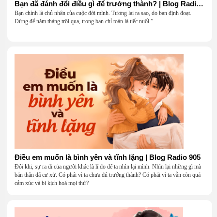
Bạn đã đánh đổi điều gì để trưởng thành? | Blog Radio 906
Bạn chính là chủ nhân của cuộc đời mình. Tương lai ra sao, do bạn định đoạt.
Đừng để năm tháng trôi qua, trong bạn chỉ toàn là tiếc nuối.”
Điều em muốn là bình yên và tĩnh lặng | Blog Radio 905
Đôi khi, sự ra đi của người khác là lí do để ta nhìn lại mình. Nhìn lại những gì mà
bản thân đã cư xử. Có phải vì ta chưa đủ trưởng thành? Có phải vì ta vẫn còn quá
cảm xúc và bi kịch hoá mọi thứ?