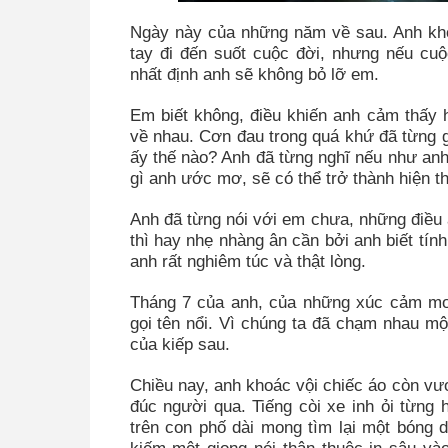
Ngày này của những năm về sau. Anh khô
tay đi đến suốt cuộc đời, nhưng nếu c
nhất định anh sẽ không bỏ lỡ em.
Em biết không, điều khiến anh cảm thấy 
về nhau. Cơn đau trong quá khứ đã từng g
ấy thế nào? Anh đã từng nghĩ nếu như an
gì anh ước mơ, sẽ có thể trở thành hiện t
Anh đã từng nói với em chưa, những điều a
thì hay nhẹ nhàng ân cần bởi anh biết tín
anh rất nghiêm túc và thật lòng.
Tháng 7 của anh, của những xúc cảm mo
gọi tên nổi. Vì chúng ta đã chạm nhau m
của kiếp sau.
Chiều nay, anh khoác vội chiếc áo còn v
đúc người qua. Tiếng còi xe inh ỏi từng 
trên con phố dài mong tìm lại một bóng 