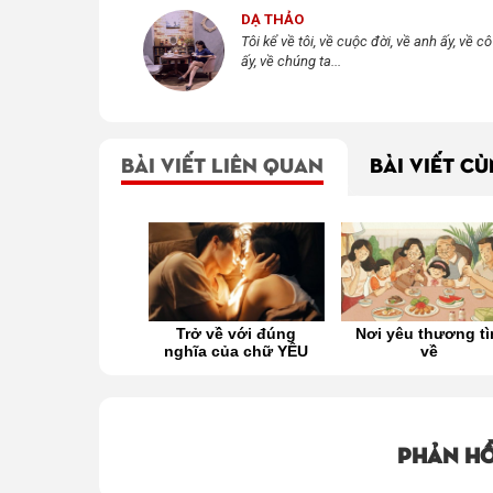
DẠ THẢO
Tôi kể về tôi, về cuộc đời, về anh ấy, về cô
ấy, về chúng ta...
BÀI VIẾT LIÊN QUAN
BÀI VIẾT C
ở về với đúng
Nơi yêu thương tìm
Tình yêu thật sự 
ĩa của chữ YÊU
về
hiếm, tình bạn th
sự còn hiếm hơ
Phản hồ