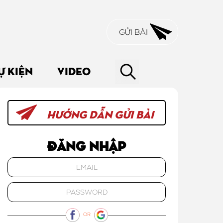
GỬI BÀI
Ự KIỆN
VIDEO
HƯỚNG DẪN GỬI BÀI
Đăng nhập
OR