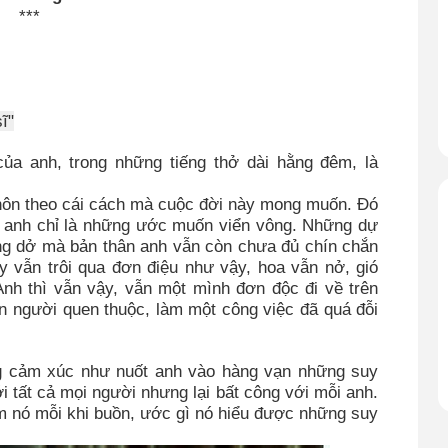
***
ĩ"
của anh, trong những tiếng thở dài hằng đêm, là
khôn theo cái cách mà cuộc đời này mong muốn. Đó
ủa anh chỉ là những ước muốn viển vông. Những dự
ng dở mà bản thân anh vẫn còn chưa đủ chín chắn
y vẫn trôi qua đơn điệu như vậy, hoa vẫn nở, gió
Anh thì vẫn vậy, vẫn một mình đơn độc đi về trên
 người quen thuộc, làm một công việc đã quá đỗi
ng cảm xúc như nuốt anh vào hàng vạn những suy
 tất cả mọi người nhưng lại bất công với mỗi anh.
m nó mỗi khi buồn, ước gì nó hiểu được những suy