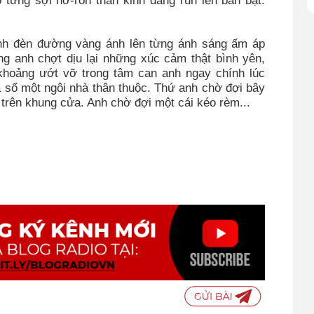
 từng sợi nơ-ron thần kinh đang run lên bần bật.
nh đèn đường vàng ánh lên từng ánh sáng ấm áp
g anh chợt dịu lại những xúc cảm thật bình yên,
khoảng ướt vỡ trong tâm can anh ngay chính lúc
 sổ một ngôi nhà thân thuộc. Thứ anh chờ đợi bây
 trên khung cửa. Anh chờ đợi một cái kéo rèm...