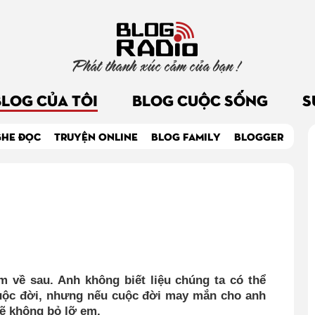
Phát thanh xúc cảm của bạn !
BLOG CỦA TÔI
BLOG CUỘC SỐNG
S
GHE ĐỌC
TRUYỆN ONLINE
BLOG FAMILY
BLOGGER
 về sau. Anh không biết liệu chúng ta có thể
uộc đời, nhưng nếu cuộc đời may mắn cho anh
ẽ không bỏ lỡ em.