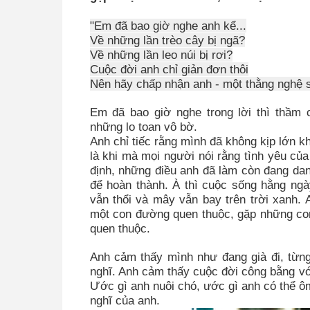
"Em đã bao giờ nghe anh kể...
Về những lần trèo cây bị ngã?
Về những lần leo núi bị rơi?
Cuộc đời anh chỉ giản đơn thôi
Nên hãy chấp nhận anh - một thằng nghệ s
Em đã bao giờ nghe trong lời thì thầm 
những lo toan vô bờ.
Anh chỉ tiếc rằng mình đã không kịp lớn 
là khi mà mọi người nói rằng tình yêu c
định, những điều anh đã làm còn đang da
để hoàn thành. À thì cuộc sống hằng ngà
vẫn thổi và mây vẫn bay trên trời xanh. 
một con đường quen thuộc, gặp những con
quen thuộc.
Anh cảm thấy mình như đang già đi, từ
nghĩ. Anh cảm thấy cuộc đời công bằng với
Ước gì anh nuôi chó, ước gì anh có thể ô
nghĩ của anh.