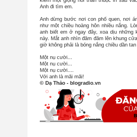
kiếm một giọng nói thân thuộc in sâu vào
Anh đi tìm em.
Anh dừng bước nơi con phố quen, nơi á
như một chiều hoàng hôn nhiều nắng. Lòn
anh biết em ở ngay đây, xoa dịu những 
này. Mắt anh nhìn đăm đăm lên khung cửa
giờ không phải là bóng nắng chiều dần tan
Một nụ cười...
Một nụ cười...
Một nụ cười....
Với anh là mãi mãi!
© Dạ Thảo - blogradio.vn