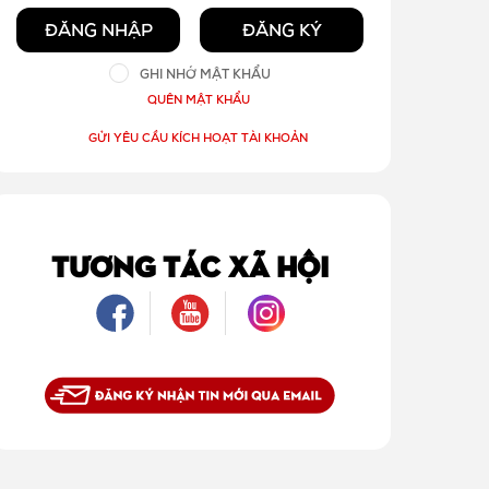
ĐĂNG NHẬP
ĐĂNG KÝ
GHI NHỚ MẬT KHẨU
QUÊN MẬT KHẨU
GỬI YÊU CẦU KÍCH HOẠT TÀI KHOẢN
TƯƠNG TÁC XÃ HỘI