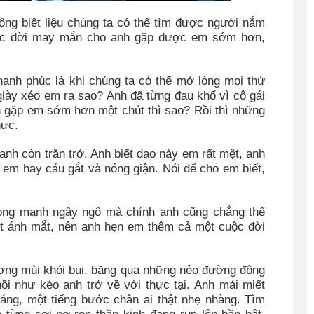
ng biết liệu chúng ta có thể tìm được người nắm
uộc đời may mắn cho anh gặp được em sớm hơn,
hạnh phúc là khi chúng ta có thể mở lòng mọi thứ
iày xéo em ra sao? Anh đã từng đau khổ vì cô gái
h gặp em sớm hơn một chút thì sao? Rồi thì những
hực.
nh còn trăn trở. Anh biết dạo này em rất mệt, anh
h em hay cáu gắt và nóng giận. Nói để cho em biết,
ng manh ngây ngô mà chính anh cũng chẳng thể
ột ánh mắt, nên anh hẹn em thêm cả một cuộc đời
ương mùi khói bụi, băng qua những nẻo đường đông
hồi như kéo anh trở về với thực tại. Anh mải miết
dáng, một tiếng bước chân ai thật nhẹ nhàng. Tìm