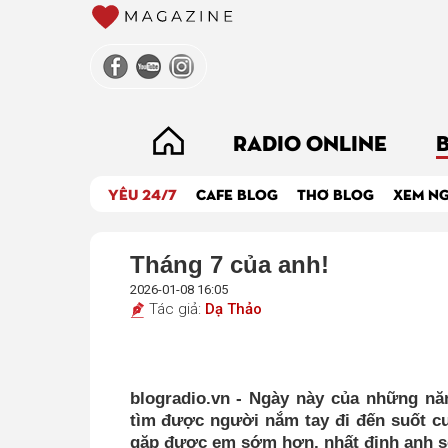
RADIO ONLINE
YÊU 24/7
CAFE BLOG
THƠ BLOG
XEM N
Tháng 7 của anh!
2026-01-08 16:05
Tác giả:
Dạ Thảo
blogradio.vn -
Ngày này của những năm
tìm được người nắm tay đi đến suốt c
gặp được em sớm hơn, nhất định anh s