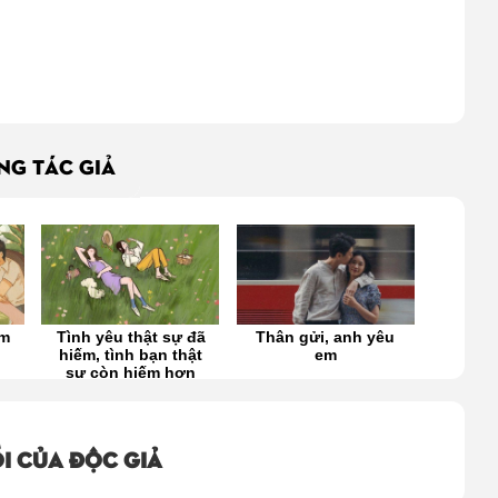
ÙNG TÁC GIẢ
đã
Thân gửi, anh yêu
Trở về với đúng
Nơi yê
ật
em
nghĩa của chữ YÊU
n
i của độc giả