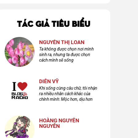
TÁC GIẢ TIÊU BIỂU
NGUYỄN THỊ LOAN
Ta không được chọn nơi mình
sinh ra, nhưng ta được chọn
cách mình sẽ sống
DIÊN VỸ
Khi sống cùng câu chữ, tôi nhận
ra nhiều nhân cách khác của
chính mình: Mộc hơn, dịu hơn
nhưng cũng không kém phần
cuồng dã và hoang hoải...
HOÀNG NGUYÊN
NGUYỄN