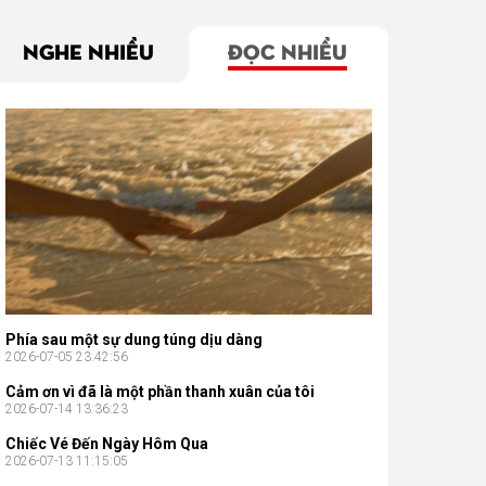
NGHE NHIỀU
ĐỌC NHIỀU
Phía sau một sự dung túng dịu dàng
2026-07-05 23:42:56
Cảm ơn vì đã là một phần thanh xuân của tôi
2026-07-14 13:36:23
Chiếc Vé Đến Ngày Hôm Qua
2026-07-13 11:15:05