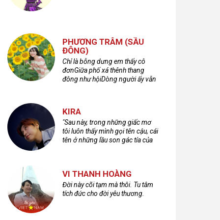
PHƯƠNG TRÂM (SẦU
ĐÔNG)
Chỉ là bỗng dưng em thấy cô
đơnGiữa phố xá thênh thang
đông như hộiDòng người ấy vẫn
bước qua rất vộiMột nửa cuộc
đời ta để lại nơi đâu?
KIRA
"Sau này, trong những giấc mơ
tôi luôn thấy mình gọi tên cậu, cái
tên ở những lầu son gác tía của
quá khứ."
VI THANH HOÀNG
Đời này cõi tạm mà thôi. Tu tâm
tích đức cho đời yêu thương.