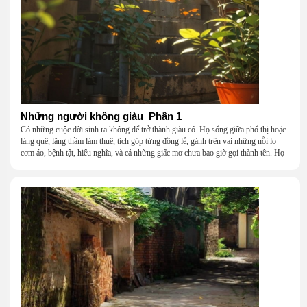
Những người không giàu_Phần 1
Có những cuộc đời sinh ra không để trở thành giàu có. Họ sống giữa phố thị hoặc
làng quê, lặng thầm làm thuê, tích góp từng đồng lẻ, gánh trên vai những nỗi lo
cơm áo, bệnh tật, hiếu nghĩa, và cả những giấc mơ chưa bao giờ gọi thành tên. Họ
khắc khẩu, cãi vã, bướng bỉnh, yếu đuối, rồi lại ôm nhau mà cười, mà khóc, mà
gắng gượng đi tiếp qua những mùa giông gió. Họ không giàu, nhưng họ dựng nên
một mái nhà bằng lòng thương, bằng sự nhẫn nại và một niềm tin cũ kỹ rằng: dẫu
nghèo đến đâu, cũng còn có nhau để quay về.