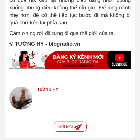
có của nó. Giữ lại những điều đáng nhớ, buông
xuống những điều không thể níu giữ. Để lòng mình
nhẹ hơn, để có thể tiếp tục bước đi mà không bị
quá khứ kéo lại phía sau.
Cảm ơn người đã từng đi qua thế giới của ta.
© TƯỜNG HY - blogradio.vn
TƯỜNG HY
GỬI BÀI