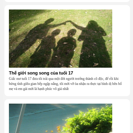
Thế giới song song của tuổi 17
Giấc mơ tuổi 17 đưa tôi trải qua một đời người trưởng thành cô độc, để rồi khi
bừng tỉnh giữa gian bếp ngập nắng, tôi mới vỡ òa nhận ra thực tại bình dị bên bố
mẹ và em gái mới là hạnh phúc vô giá nhất