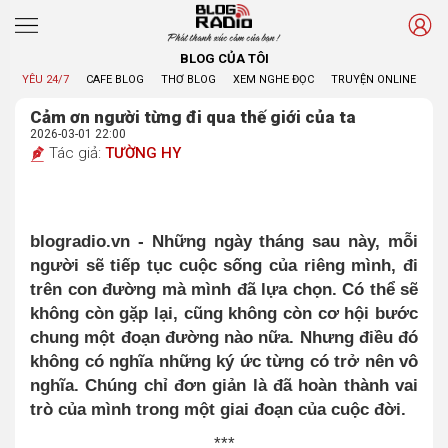
Phát thanh xúc cảm của bạn !
BLOG CỦA TÔI
YÊU 24/7
CAFE BLOG
THƠ BLOG
XEM NGHE ĐỌC
TRUYỆN ONLINE
BL
Cảm ơn người từng đi qua thế giới của ta
2026-03-01 22:00
Tác giả:
TƯỜNG HY
blogradio.vn -
Những ngày tháng sau này, mỗi
người sẽ tiếp tục cuộc sống của riêng mình, đi
trên con đường mà mình đã lựa chọn. Có thể sẽ
không còn gặp lại, cũng không còn cơ hội bước
chung một đoạn đường nào nữa. Nhưng điều đó
không có nghĩa những ký ức từng có trở nên vô
nghĩa. Chúng chỉ đơn giản là đã hoàn thành vai
trò của mình trong một giai đoạn của cuộc đời.
***