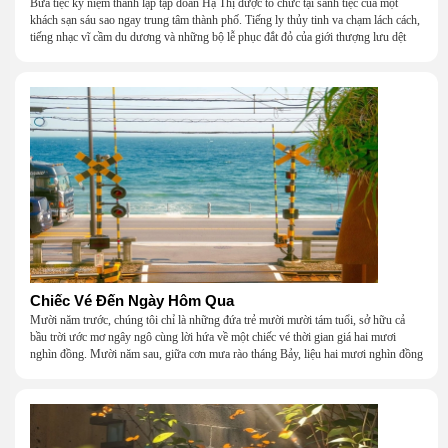
Bữa tiệc kỷ niệm thành lập tập đoàn Hạ Thị được tổ chức tại sảnh tiệc của một
khách sạn sáu sao ngay trung tâm thành phố. Tiếng ly thủy tinh va chạm lách cách,
tiếng nhạc vĩ cầm du dương và những bộ lễ phục đắt đỏ của giới thượng lưu dệt
nên một khung cảnh hoa lệ đến ngột ngạt.
Chiếc Vé Đến Ngày Hôm Qua
Mười năm trước, chúng tôi chỉ là những đứa trẻ mười mười tám tuổi, sở hữu cả
bầu trời ước mơ ngây ngô cùng lời hứa về một chiếc vé thời gian giá hai mươi
nghìn đồng. Mười năm sau, giữa cơn mưa rào tháng Bảy, liệu hai mươi nghìn đồng
có giúp chúng tôi tìm lại được thanh xuân đã bỏ lỡ?