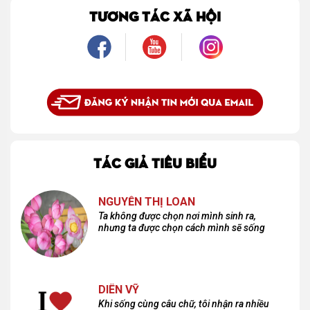
là một mối tình, mà là một người luôn cho tôi quyền được là chính mình.
TƯƠNG TÁC XÃ HỘI
TÁC GIẢ TIÊU BIỂU
NGUYỄN THỊ LOAN
Ta không được chọn nơi mình sinh ra,
nhưng ta được chọn cách mình sẽ sống
DIÊN VỸ
Khi sống cùng câu chữ, tôi nhận ra nhiều