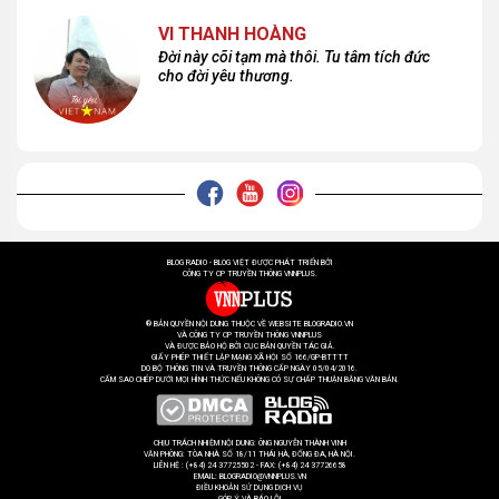
VI THANH HOÀNG
Đời này cõi tạm mà thôi. Tu tâm tích đức
cho đời yêu thương.
BLOG RADIO - BLOG VIỆT ĐƯỢC PHÁT TRIỂN BỞI
CÔNG TY CP TRUYỀN THÔNG VNNPLUS.
® BẢN QUYỀN NỘI DUNG THUỘC VỀ WEBSITE BLOGRADIO.VN
VÀ CÔNG TY CP TRUYỀN THÔNG VNNPLUS
VÀ ĐƯỢC BẢO HỘ BỞI CỤC BẢN QUYỀN TÁC GIẢ.
GIẤY PHÉP THIẾT LẬP MẠNG XÃ HỘI SỐ 166/GP-BTTTT
DO BỘ THÔNG TIN VÀ TRUYỀN THÔNG CẤP NGÀY 05/04/2016.
CẤM SAO CHÉP DƯỚI MỌI HÌNH THỨC NẾU KHÔNG CÓ SỰ CHẤP THUẬN BẰNG VĂN BẢN.
CHỊU TRÁCH NHIỆM NỘI DUNG: ÔNG NGUYỄN THÀNH VINH
VĂN PHÒNG: TÒA NHÀ SỐ 18/11 THÁI HÀ, ĐỐNG ĐA, HÀ NỘI.
LIÊN HỆ : (+84) 24 37725502 - FAX: (+84) 24 37726658
EMAIL: BLOGRADIO@VNNPLUS.VN
ĐIỀU KHOẢN SỬ DỤNG DỊCH VỤ
GÓP Ý VÀ BÁO LỖI