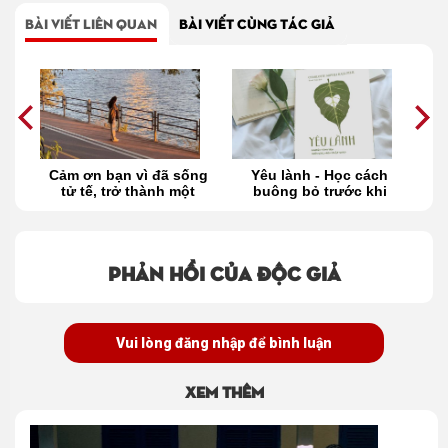
BÀI VIẾT LIÊN QUAN
BÀI VIẾT CÙNG TÁC GIẢ
y
Cảm ơn bạn vì đã sống
Yêu lành - Học cách
Lờ
t
tử tế, trở thành một
buông bỏ trước khi
con người tử tế!
biết thế nào là tình yêu
Phản hồi của độc giả
Vui lòng đăng nhập để bình luận
Xem thêm