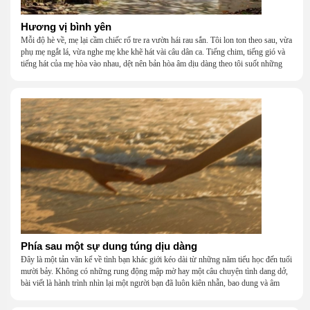
Hương vị bình yên
Mỗi độ hè về, mẹ lại cầm chiếc rổ tre ra vườn hái rau sắn. Tôi lon ton theo sau, vừa
phụ mẹ ngắt lá, vừa nghe mẹ khe khẽ hát vài câu dân ca. Tiếng chim, tiếng gió và
tiếng hát của mẹ hòa vào nhau, dệt nên bản hòa âm dịu dàng theo tôi suốt những
năm tháng tuổi thơ.
Phía sau một sự dung túng dịu dàng
Đây là một tản văn kể về tình bạn khác giới kéo dài từ những năm tiểu học đến tuổi
mười bảy. Không có những rung động mập mờ hay một câu chuyện tình dang dở,
bài viết là hành trình nhìn lại một người bạn đã luôn kiên nhẫn, bao dung và âm
thầm dung túng những vụng về, bướng bỉnh của tôi. Qua những ký ức nhỏ bé và
bình dị, tôi nhận ra điều quý giá nhất thanh xuân từng dành tặng mình không phải