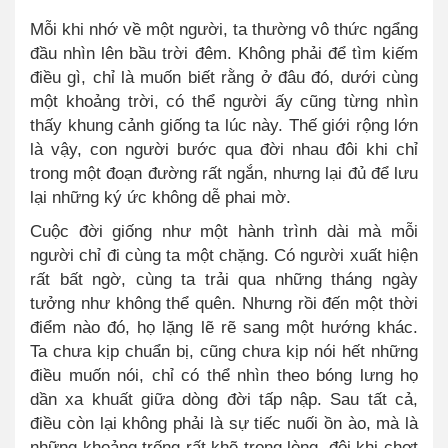
Mỗi khi nhớ về một người, ta thường vô thức ngẩng
đầu nhìn lên bầu trời đêm. Không phải để tìm kiếm
điều gì, chỉ là muốn biết rằng ở đâu đó, dưới cùng
một khoảng trời, có thể người ấy cũng từng nhìn
thấy khung cảnh giống ta lúc này. Thế giới rộng lớn
là vậy, con người bước qua đời nhau đôi khi chỉ
trong một đoạn đường rất ngắn, nhưng lại đủ để lưu
lại những ký ức không dễ phai mờ.
Cuộc đời giống như một hành trình dài mà mỗi
người chỉ đi cùng ta một chặng. Có người xuất hiện
rất bất ngờ, cùng ta trải qua những tháng ngày
tưởng như không thể quên. Nhưng rồi đến một thời
điểm nào đó, họ lặng lẽ rẽ sang một hướng khác.
Ta chưa kịp chuẩn bị, cũng chưa kịp nói hết những
điều muốn nói, chỉ có thể nhìn theo bóng lưng họ
dần xa khuất giữa dòng đời tấp nập. Sau tất cả,
điều còn lại không phải là sự tiếc nuối ồn ào, mà là
những khoảng trống rất khẽ trong lòng, đôi khi chợt