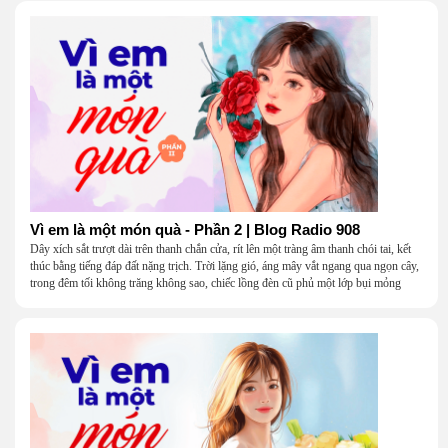
Vì em là một món quà - Phần 2 | Blog Radio 908
Dây xích sắt trượt dài trên thanh chắn cửa, rít lên một tràng âm thanh chói tai, kết
thúc bằng tiếng đáp đất nặng trịch. Trời lặng gió, áng mây vắt ngang qua ngọn cây,
trong đêm tối không trăng không sao, chiếc lồng đèn cũ phủ một lớp bụi mỏng