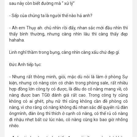
sau này còn biết đường mà “ xử lý”
- Sếp của chúng ta là người thế nào hả anh?
- Ah em Thụy ah. chú nhìn rồi đấy, nhan sắc mới đầu nhìn thì
thấy bình thường, nhưng càng nhìn lâu thì càng thấy đẹp
hahaha.
Linh nghĩ thầm trong bụng, càng nhìn càng xấu chứ đẹp gì.
Đức Anh tiếp tục:
- Nhưng rất thông minh, giỏi, mặc dù nói là làm ở phòng Sự
kiện, nhưng cô nàng còn có chân trong phòng sale, rất nhiều
hợp đồng lớn công ty có được, là đều do cô nàng mang về, cô
nàng được ban TGĐ đánh giá rất cao. Trong công ty cũng
không có ai ghét, phụ nữ thì cũng không cần đề phòng cô
nàng, vì cho rằng cô nàng không đủ nhan sắc để quyến rũ đàn
ôngmình, đàn ông thì thích ở cạnh cô nàng, có thể rủ cô nàng
đi nhậu nhẹt bất cứ lúc nào, cô nàng cũng ko bao giờ nhõng
nhẽo.