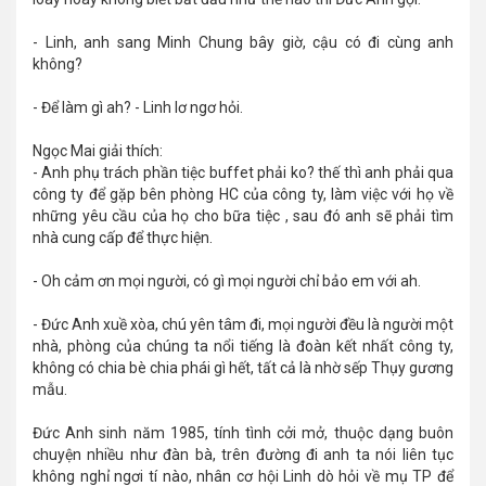
- Linh, anh sang Minh Chung bây giờ, cậu có đi cùng anh
không?
- Để làm gì ah? - Linh lơ ngơ hỏi.
Ngọc Mai giải thích:
- Anh phụ trách phần tiệc buffet phải ko? thế thì anh phải qua
công ty để gặp bên phòng HC của công ty, làm việc với họ về
những yêu cầu của họ cho bữa tiệc , sau đó anh sẽ phải tìm
nhà cung cấp để thực hiện.
- Oh cảm ơn mọi người, có gì mọi người chỉ bảo em với ah.
- Đức Anh xuề xòa, chú yên tâm đi, mọi người đều là người một
nhà, phòng của chúng ta nổi tiếng là đoàn kết nhất công ty,
không có chia bè chia phái gì hết, tất cả là nhờ sếp Thụy gương
mẫu.
Đức Anh sinh năm 1985, tính tình cởi mở, thuộc dạng buôn
chuyện nhiều như đàn bà, trên đường đi anh ta nói liên tục
không nghỉ ngơi tí nào, nhân cơ hội Linh dò hỏi về mụ TP để