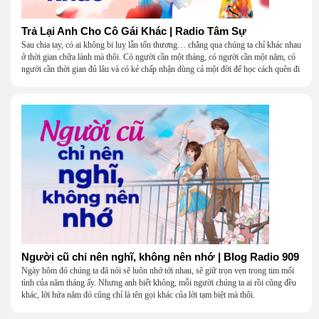
Trả Lại Anh Cho Cô Gái Khác | Radio Tâm Sự
Sau chia tay, có ai không bi luỵ lẫn tổn thương… chẳng qua chúng ta chỉ khác nhau
ở thời gian chữa lành mà thôi. Có người cần một tháng, có người cần một năm, có
người cần thời gian đủ lâu và có kẻ chấp nhận dùng cả một đời để học cách quên đi
một người.
Người cũ chỉ nên nghĩ, không nên nhớ | Blog Radio 909
Ngày hôm đó chúng ta đã nói sẽ luôn nhớ tới nhau, sẽ giữ trọn vẹn trong tim mối
tình của năm tháng ấy. Nhưng anh biết không, mỗi người chúng ta ai rồi cũng đều
khác, lời hứa năm đó cũng chỉ là tên gọi khác của lời tạm biệt mà thôi.