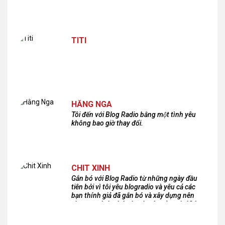
TITI
HẰNG NGA
Tôi đến với Blog Radio bằng một tình yêu
không bao giờ thay đổi.
CHIT XINH
Gắn bó với Blog Radio từ những ngày đầu
tiên bởi vì tôi yêu blogradio và yêu cả các
bạn thính giả đã gắn bó và xây dựng nên
chương trình phát thanh xúc cảm này!Cám
ơn các bạn rất nhiều!