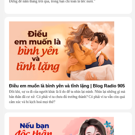
Đừng để năm tháng trôi qua, trong bạn chỉ toàn là tiếc nuối.”
Điều em muốn là bình yên và tĩnh lặng | Blog Radio 905
Đôi khi, sự ra đi của người khác là lí do để ta nhìn lại mình. Nhìn lại những gì mà
bản thân đã cư xử. Có phải vì ta chưa đủ trưởng thành? Có phải vì ta vẫn còn quá
cảm xúc và bi kịch hoá mọi thứ?