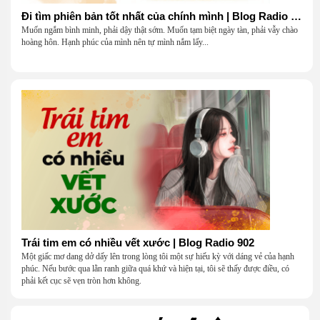
Đi tìm phiên bản tốt nhất của chính mình | Blog Radio 903
Muốn ngắm bình minh, phải dậy thật sớm. Muốn tạm biệt ngày tàn, phải vẫy chào
hoàng hôn. Hạnh phúc của mình nên tự mình nắm lấy...
Trái tim em có nhiều vết xước | Blog Radio 902
Một giấc mơ dang dở dấy lên trong lòng tôi một sự hiếu kỳ với dáng vẻ của hạnh
phúc. Nếu bước qua lằn ranh giữa quá khứ và hiện tại, tôi sẽ thấy được điều, có
phải kết cục sẽ vẹn tròn hơn không.