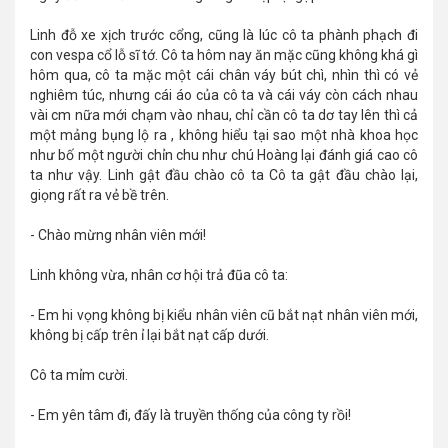
Linh đỗ xe xịch trước cổng, cũng là lúc cô ta phành phạch đi
con vespa cổ lỗ sĩ tớ. Cô ta hôm nay ăn mặc cũng không khá gì
hôm qua, cô ta mặc một cái chân váy bút chì, nhìn thì có vẻ
nghiêm túc, nhưng cái áo của cô ta và cái váy còn cách nhau
vài cm nữa mới chạm vào nhau, chỉ cần cô ta dơ tay lên thì cả
một mảng bụng lộ ra , không hiểu tại sao một nhà khoa học
như bố một người chỉn chu như chú Hoàng lại đánh giá cao cô
ta như vậy. Linh gật đầu chào cô ta Cô ta gật đầu chào lại,
giọng rất ra vẻ bề trên.
- Chào mừng nhân viên mới!
Linh không vừa, nhân cơ hội trả đũa cô ta:
- Em hi vọng không bị kiểu nhân viên cũ bắt nạt nhân viên mới,
không bị cấp trên ỉ lại bắt nạt cấp dưới.
Cô ta mỉm cười.
- Em yên tâm đi, đấy là truyền thống của công ty rồi!