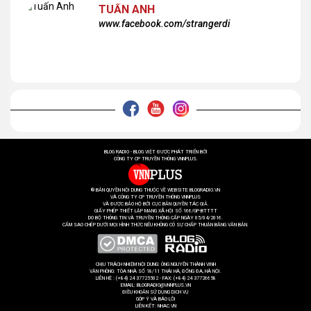
TUẤN ANH
www.facebook.com/strangerdi
BLOG RADIO - BLOG VIỆT ĐƯỢC PHÁT TRIỂN BỞI
CÔNG TY CP TRUYỀN THÔNG VNNPLUS.
® BẢN QUYỀN NỘI DUNG THUỘC VỀ WEBSITE BLOGRADIO.VN
VÀ CÔNG TY CP TRUYỀN THÔNG VNNPLUS
VÀ ĐƯỢC BẢO HỘ BỞI CỤC BẢN QUYỀN TÁC GIẢ.
GIẤY PHÉP THIẾT LẬP MẠNG XÃ HỘI SỐ 166/GP-BTTTT
DO BỘ THÔNG TIN VÀ TRUYỀN THÔNG CẤP NGÀY 05/04/2016.
CẤM SAO CHÉP DƯỚI MỌI HÌNH THỨC NẾU KHÔNG CÓ SỰ CHẤP THUẬN BẰNG VĂN BẢN.
CHỊU TRÁCH NHIỆM NỘI DUNG: ÔNG NGUYỄN THÀNH VINH
VĂN PHÒNG: TÒA NHÀ SỐ 18/11 THÁI HÀ, ĐỐNG ĐA, HÀ NỘI.
LIÊN HỆ : (+84) 24 37725502 - FAX: (+84) 24 37726658
EMAIL: BLOGRADIO@VNNPLUS.VN
ĐIỀU KHOẢN SỬ DỤNG DỊCH VỤ
GÓP Ý VÀ BÁO LỖI
LIÊN KẾT:
NHAC.VN