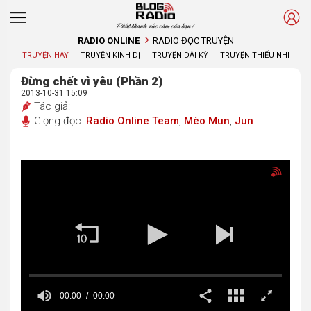
Phát thanh xúc cảm của bạn !
RADIO ONLINE
RADIO ĐỌC TRUYỆN
TRUYỆN HAY
TRUYỆN KINH DỊ
TRUYỆN DÀI KỲ
TRUYỆN THIẾU NHI
Đừng chết vì yêu (Phần 2)
2013-10-31 15:09
Tác giả:
Giọng đọc:
Radio Online Team
,
Mèo Mun
,
Jun
00:00
00:00