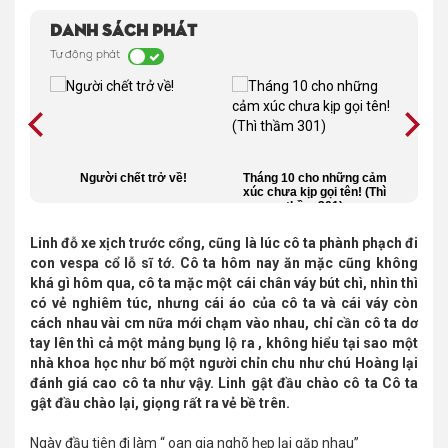
Danh sách phát
Tự động phát
ần 1)
Người chết trở về!
Tháng 10 cho những cảm
Cô 
xúc chưa kịp gọi tên! (Thì
thầm 301)
Linh đỗ xe xịch trước cổng, cũng là lúc cô ta phành phạch đi
con vespa cổ lỗ sĩ tớ. Cô ta hôm nay ăn mặc cũng không
khá gì hôm qua, cô ta mặc một cái chân váy bút chì, nhìn thì
có vẻ nghiêm túc, nhưng cái áo của cô ta và cái váy còn
cách nhau vài cm nữa mới chạm vào nhau, chỉ cần cô ta dơ
tay lên thì cả một mảng bụng lộ ra , không hiểu tại sao một
nhà khoa học như bố một người chỉn chu như chú Hoàng lại
đánh giá cao cô ta như vậy. Linh gật đầu chào cô ta Cô ta
gật đầu chào lại, giọng rất ra vẻ bề trên.
Ngày đầu tiên đi làm “ oan gia nghõ hẹp lại gặp nhau”