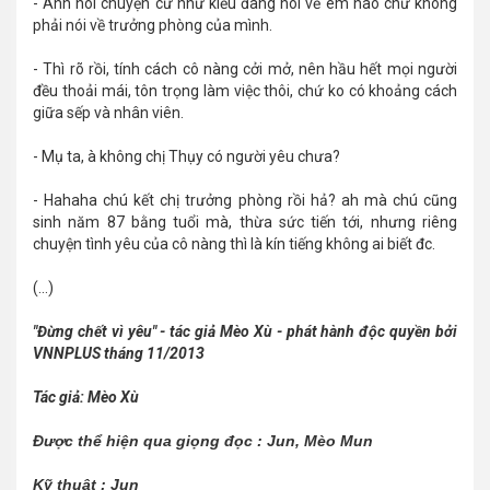
- Anh nói chuyện cứ như kiểu đang nói về em nào chứ không
phải nói về trưởng phòng của mình.
- Thì rõ rồi, tính cách cô nàng cởi mở, nên hầu hết mọi người
đều thoải mái, tôn trọng làm việc thôi, chứ ko có khoảng cách
giữa sếp và nhân viên.
- Mụ ta, à không chị Thụy có người yêu chưa?
- Hahaha chú kết chị trưởng phòng rồi hả? ah mà chú cũng
sinh năm 87 bằng tuổi mà, thừa sức tiến tới, nhưng riêng
chuyện tình yêu của cô nàng thì là kín tiếng không ai biết đc.
(...)
"Đừng chết vì yêu" - tác giả Mèo Xù - phát hành độc quyền bởi
VNNPLUS tháng 11/2013
Tác giả: Mèo Xù
Được thể hiện qua giọng đọc : Jun, Mèo Mun
Kỹ thuật : Jun