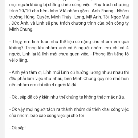
mọi người không bị chồng chéo công việc. Phụ trách chương
trình 20/10 cho bên John V là nhóm gồm : Anh Phong - Nhóm
trưởng, Hùng, Quyên, Minh Thủy , Long, Mỹ Anh. Tôi, Ngọc Mai
, Đức Anh, và Linh sẽ phụ trách chương trình của bên công ty
Minh Chung.
- Thụy, em tính toán như thế liệu có nặng cho nhóm em quá
không? Trong khi nhóm anh có 6 người nhóm em chỉ có 4
người, Linh lại là lính mới chưa quen việc. - Phong lên tiếng tỏ
vẻ lo lắng.
- Anh yên tâm đi, Lính mới Lĩnh cũ hưởng lương nhưu nhau thì
đều phải làm việc như nhau, bên Minh Chung quy mô nhỏ hơn
nên nhóm em chỉ cần 4 người là đủ.
- Ok , sếp đã có ý kiến như thế chúng ta không thắc mắc nữa.
- Ok vậy mọi người tách ra thành nhóm để triển khai công việc
của nhóm, báo cáo công việc lại cho tôi.
- Ok sếp!