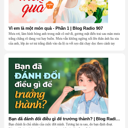
Vì em là một món quà - Phần 1 | Blog Radio 907
Mưa rơi, làm hình bóng anh trong mắt cô mờ đi, gương mặt điển trai sau màn mưa
trắng chẳng rõ đang vui hay buồn. Mưa vẫn không ngừng xối lên thân ảnh liu xiu
của anh, lớp áo sơ mi trắng dính vào da lộ ra vết sẹo dài chạy dọc theo cánh tay
khẳng khiu.
Bạn đã đánh đổi điều gì để trưởng thành? | Blog Radio 906
Bạn chính là chủ nhân của cuộc đời mình. Tương lai ra sao, do bạn định đoạt.