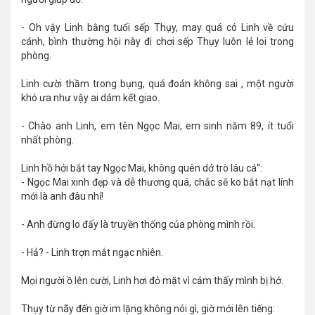
- Oh vậy Linh bằng tuổi sếp Thụy, may quá có Linh về cứu
cánh, bình thường hội này đi chơi sếp Thụy luôn lẻ loi trong
phòng.
Linh cười thầm trong bụng, quá đoán không sai , một người
khó ưa như vậy ai dám kết giao.
- Chào anh Linh, em tên Ngọc Mai, em sinh năm 89, ít tuổi
nhất phòng.
Linh hồ hởi bắt tay Ngọc Mai, không quên dở trò láu cá“:
- Ngọc Mai xinh đẹp và dễ thương quá, chắc sẽ ko bắt nạt lính
mới là anh đâu nhỉ!
- Anh đừng lo đấy là truyền thống của phòng mình rồi.
- Hả? - Linh trợn mắt ngạc nhiên.
Mọi người ồ lên cười, Linh hơi đỏ mặt vì cảm thấy mình bị hớ.
Thụy từ nãy đến giờ im lặng không nói gì, giờ mới lên tiếng: