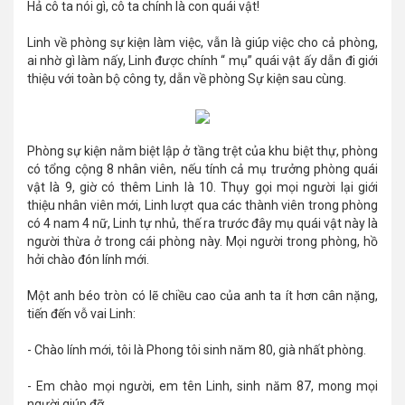
Hả cô ta nói gì, cô ta chính là con quái vật!
Linh về phòng sự kiện làm việc, vẫn là giúp việc cho cả phòng,
ai nhờ gì làm nấy, Linh được chính “ mụ” quái vật ấy dẫn đi giới
thiệu với toàn bộ công ty, dẫn về phòng Sự kiện sau cùng.
Phòng sự kiện nằm biệt lập ở tầng trệt của khu biệt thự, phòng
có tổng cộng 8 nhân viên, nếu tính cả mụ trưởng phòng quái
vật là 9, giờ có thêm Linh là 10. Thụy gọi mọi người lại giới
thiệu nhân viên mới, Linh lượt qua các thành viên trong phòng
có 4 nam 4 nữ, Linh tự nhủ, thế ra trước đây mụ quái vật này là
người thừa ở trong cái phòng này. Mọi người trong phòng, hồ
hởi chào đón lính mới.
Một anh béo tròn có lẽ chiều cao của anh ta ít hơn cân nặng,
tiến đến vỗ vai Linh:
- Chào lính mới, tôi là Phong tôi sinh năm 80, già nhất phòng.
- Em chào mọi người, em tên Linh, sinh năm 87, mong mọi
người giúp đỡ.