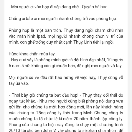
- Mọi người ơi vào họp đi sếp đang chờ - Quyên hô hào.
Chẳng ai bảo ai mọi người nhanh chóng trở vào phòng họp.
Phòng họp là một bàn tròn, Thụy đang ngồi chăm chú nhìn
vào màn hình Ipad, mọi người nhanh chóng chọn vị trí của
mình, còn ghế trống duy nhất cạnh Thụy, Linh tiến lại ngồi.
Hùng khoa chân múa tay:
- Hay quá vậy là phòng mình giờ có đội hình đẹp nhất, 10 người
5 nam 5 nữ, không còn gì chuẩn hơn, đề nghị mọi người vỗ tay.
Mọi người có vẻ đều rất hào hứng về việc này, Thụy cũng vỗ
tay ùa vào.
- Thôi bây giờ chúng ta bắt đầu họp! - Thụy thay đổi thái độ
ngay tức khắc. - Như mọi người cũng biết phòng nội dung vừa
gửi lên cho chúng ta một hợp đồng mới, lần này khách hàng
của chúng ta Tổng công ty thời trang Minh Chung, công ty
muốn chúng ta tổ chức lễ kỉ niểm 20 năm thành lập công ty.
Phòng của chúng ta hiện nay đang lo chạy một chương trình
20/10 tới cho bên John V, vậy chúng ta sẽ phân chia nhóm để