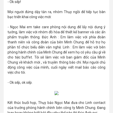
- Ok sếp!
Mọi người đứng dậy tản ra, nhóm Thụy ngồi để tiếp tục bàn
bạc triển khai công việc mới:
- Ngọc Mai em take care phòng nội dung để lấy nội dung ý
tưởng, làm việc với nhóm đồ hòa để thiết kế banner và các ấn
phẩm truyền thông. Đức Anh : Em làm việc với phía đoàn
thanh niên và công đoàn của bên Minh Chung để hỗ trợ họ
phần tổ chức biểu diễn văn nghệ. Linh : Em làm việc với bên
phòng hành chính của Minh Chung để xem họ có yêu cầu gì về
cho tiệc buffet. Tôi sẽ làm việc với ban giám đốc của Minh
Chung về khách mời , và truyền thông báo chí. Mọi người chủ
động công việc của mình, cuối ngày viết mail báo cáo công
việc cho tôi.
- Ok sếp, ok sếp.
Kết thúc buổi họp, Thụy bảo Ngọc Mai đưa cho Linh contact
của trưởng phòng hành chính bên công ty Minh Chung. Đang
loay hoay không biết bắt đầu như thế nào thì Đức Anh gọi: