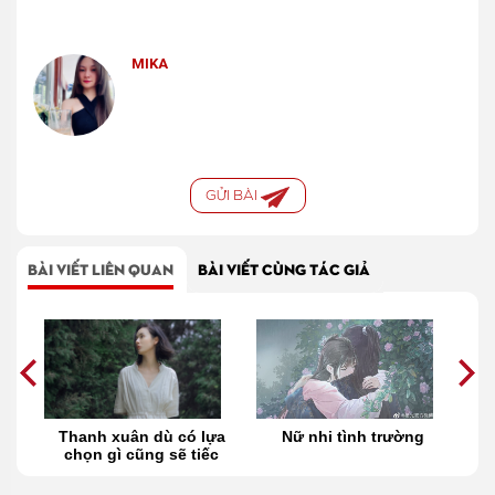
MIKA
GỬI BÀI
BÀI VIẾT LIÊN QUAN
BÀI VIẾT CÙNG TÁC GIẢ
à
Thanh xuân dù có lựa
Nữ nhi tình trường
T
ôi
chọn gì cũng sẽ tiếc
m
nuối