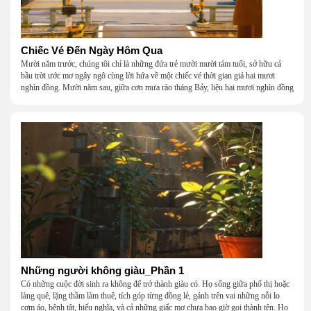
Chiếc Vé Đến Ngày Hôm Qua
Mười năm trước, chúng tôi chỉ là những đứa trẻ mười mười tám tuổi, sở hữu cả
bầu trời ước mơ ngây ngô cùng lời hứa về một chiếc vé thời gian giá hai mươi
nghìn đồng. Mười năm sau, giữa cơn mưa rào tháng Bảy, liệu hai mươi nghìn đồng
có giúp chúng tôi tìm lại được thanh xuân đã bỏ lỡ?
Những người không giàu_Phần 1
Có những cuộc đời sinh ra không để trở thành giàu có. Họ sống giữa phố thị hoặc
làng quê, lặng thầm làm thuê, tích góp từng đồng lẻ, gánh trên vai những nỗi lo
cơm áo, bệnh tật, hiếu nghĩa, và cả những giấc mơ chưa bao giờ gọi thành tên. Họ