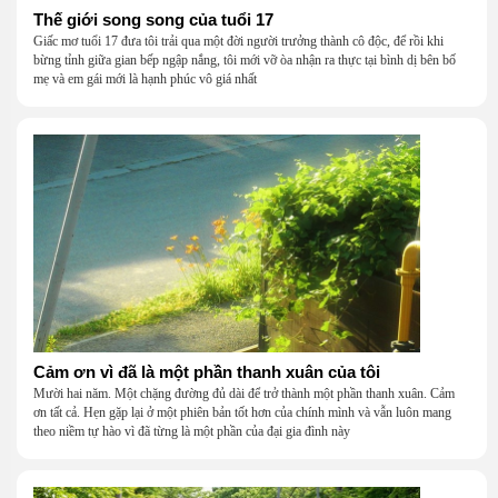
Thế giới song song của tuổi 17
Giấc mơ tuổi 17 đưa tôi trải qua một đời người trưởng thành cô độc, để rồi khi
bừng tỉnh giữa gian bếp ngập nắng, tôi mới vỡ òa nhận ra thực tại bình dị bên bố
mẹ và em gái mới là hạnh phúc vô giá nhất
Cảm ơn vì đã là một phần thanh xuân của tôi
Mười hai năm. Một chặng đường đủ dài để trở thành một phần thanh xuân. Cảm
ơn tất cả. Hẹn gặp lại ở một phiên bản tốt hơn của chính mình và vẫn luôn mang
theo niềm tự hào vì đã từng là một phần của đại gia đình này