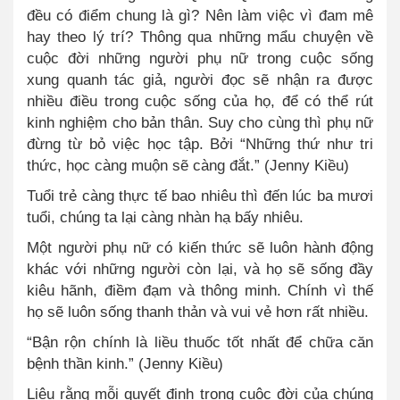
đều có điểm chung là gì? Nên làm việc vì đam mê
hay theo lý trí? Thông qua những mẩu chuyện về
cuộc đời những người phụ nữ trong cuộc sống
xung quanh tác giả, người đọc sẽ nhận ra được
nhiều điều trong cuộc sống của họ, để có thể rút
kinh nghiệm cho bản thân. Suy cho cùng thì phụ nữ
đừng từ bỏ việc học tập. Bởi “Những thứ như tri
thức, học càng muộn sẽ càng đắt.” (Jenny Kiều)
Tuổi trẻ càng thực tế bao nhiêu thì đến lúc ba mươi
tuổi, chúng ta lại càng nhàn hạ bấy nhiêu.
Một người phụ nữ có kiến thức sẽ luôn hành động
khác với những người còn lại, và họ sẽ sống đầy
kiêu hãnh, điềm đạm và thông minh. Chính vì thế
họ sẽ luôn sống thanh thản và vui vẻ hơn rất nhiều.
“Bận rộn chính là liều thuốc tốt nhất để chữa căn
bệnh thần kinh.” (Jenny Kiều)
Liệu rằng mỗi quyết định trong cuộc đời của chúng