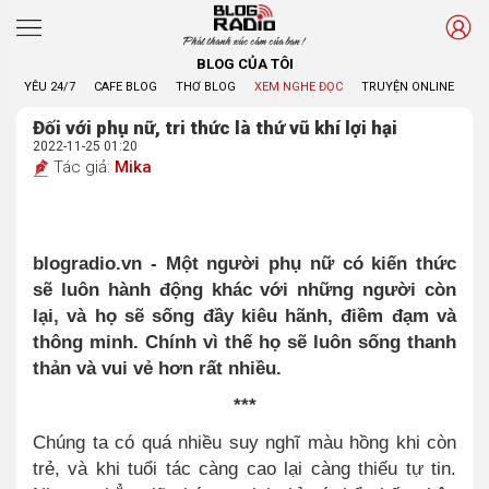
Phát thanh xúc cảm của bạn !
BLOG CỦA TÔI
YÊU 24/7
CAFE BLOG
THƠ BLOG
XEM NGHE ĐỌC
TRUYỆN ONLINE
BL
Đối với phụ nữ, tri thức là thứ vũ khí lợi hại
2022-11-25 01:20
Tác giả:
Mika
blogradio.vn - Một người phụ nữ có kiến thức
sẽ luôn hành động khác với những người còn
lại, và họ sẽ sống đầy kiêu hãnh, điềm đạm và
thông minh. Chính vì thế họ sẽ luôn sống thanh
thản và vui vẻ hơn rất nhiều.
***
Chúng ta có quá nhiều suy nghĩ màu hồng khi còn
trẻ, và khi tuổi tác càng cao lại càng thiếu tự tin.