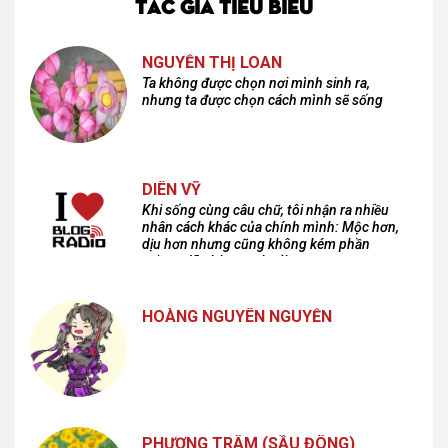
TÁC GIẢ TIÊU BIỂU
NGUYỄN THỊ LOAN
Ta không được chọn nơi mình sinh ra,
nhưng ta được chọn cách mình sẽ sống
DIÊN VỸ
Khi sống cùng câu chữ, tôi nhận ra nhiều
nhân cách khác của chính mình: Mộc hơn,
dịu hơn nhưng cũng không kém phần
cuồng dã và hoang hoải...
HOÀNG NGUYÊN NGUYỄN
PHƯƠNG TRÂM (SẦU ĐÔNG)