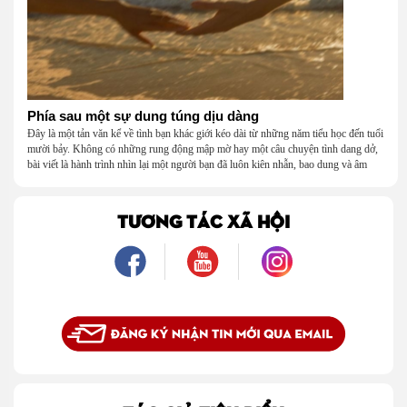
Phía sau một sự dung túng dịu dàng
Đây là một tản văn kể về tình bạn khác giới kéo dài từ những năm tiểu học đến tuổi
mười bảy. Không có những rung động mập mờ hay một câu chuyện tình dang dở,
bài viết là hành trình nhìn lại một người bạn đã luôn kiên nhẫn, bao dung và âm
thầm dung túng những vụng về, bướng bỉnh của tôi. Qua những ký ức nhỏ bé và
bình dị, tôi nhận ra điều quý giá nhất thanh xuân từng dành tặng mình không phải
là một mối tình, mà là một người luôn cho tôi quyền được là chính mình.
TƯƠNG TÁC XÃ HỘI