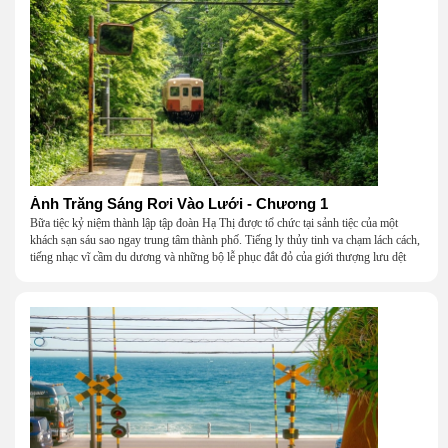
Ánh Trăng Sáng Rơi Vào Lưới - Chương 1
Bữa tiệc kỷ niệm thành lập tập đoàn Hạ Thị được tổ chức tại sảnh tiệc của một
khách sạn sáu sao ngay trung tâm thành phố. Tiếng ly thủy tinh va chạm lách cách,
tiếng nhạc vĩ cầm du dương và những bộ lễ phục đắt đỏ của giới thượng lưu dệt
nên một khung cảnh hoa lệ đến ngột ngạt.