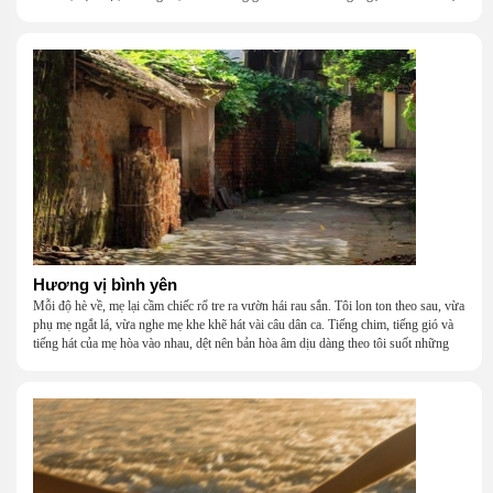
khắc khẩu, cãi vã, bướng bỉnh, yếu đuối, rồi lại ôm nhau mà cười, mà khóc, mà
gắng gượng đi tiếp qua những mùa giông gió. Họ không giàu, nhưng họ dựng nên
một mái nhà bằng lòng thương, bằng sự nhẫn nại và một niềm tin cũ kỹ rằng: dẫu
nghèo đến đâu, cũng còn có nhau để quay về.
Hương vị bình yên
Mỗi độ hè về, mẹ lại cầm chiếc rổ tre ra vườn hái rau sắn. Tôi lon ton theo sau, vừa
phụ mẹ ngắt lá, vừa nghe mẹ khe khẽ hát vài câu dân ca. Tiếng chim, tiếng gió và
tiếng hát của mẹ hòa vào nhau, dệt nên bản hòa âm dịu dàng theo tôi suốt những
năm tháng tuổi thơ.