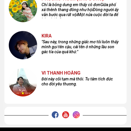
Chỉ là bỗng dưng em thấy cô đơnGiữa phố
xá thênh thang đông như hộiDòng người ấy
vẫn bước qua rất vộiMột nửa cuộc đời ta để
lại nơi đâu?
KIRA
"Sau này, trong những giấc mơ tôi luôn thấy
mình gọi tên cậu, cái tên ở những lầu son
gác tía của quá khứ."
VI THANH HOÀNG
Đời này cõi tạm mà thôi. Tu tâm tích đức
cho đời yêu thương.