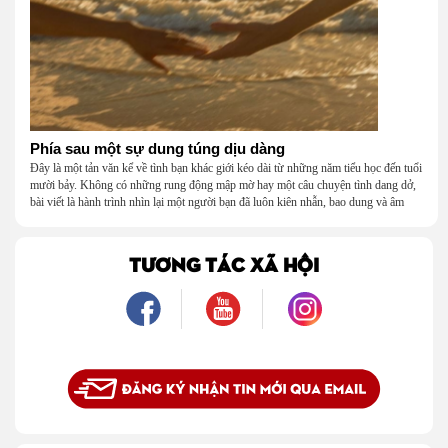
Phía sau một sự dung túng dịu dàng
Đây là một tản văn kể về tình bạn khác giới kéo dài từ những năm tiểu học đến tuổi
mười bảy. Không có những rung động mập mờ hay một câu chuyện tình dang dở,
bài viết là hành trình nhìn lại một người bạn đã luôn kiên nhẫn, bao dung và âm
thầm dung túng những vụng về, bướng bỉnh của tôi. Qua những ký ức nhỏ bé và
bình dị, tôi nhận ra điều quý giá nhất thanh xuân từng dành tặng mình không phải
là một mối tình, mà là một người luôn cho tôi quyền được là chính mình.
TƯƠNG TÁC XÃ HỘI