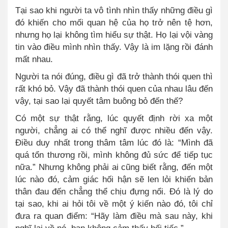
Tại sao khi người ta vô tình nhìn thấy những điều gì
đó khiến cho mối quan hệ của họ trở nên tệ hơn,
nhưng họ lại không tìm hiểu sự thật. Họ lại vội vàng
tin vào điều mình nhìn thấy. Vậy là im lặng rồi đánh
mất nhau.
Người ta nói đúng, điều gì đã trở thành thói quen thì
rất khó bỏ. Vậy đã thành thói quen của nhau lâu đến
vậy, tại sao lại quyết tâm buông bỏ đến thế?
Có một sự thật rằng, lúc quyết định rời xa một
người, chẳng ai có thể nghĩ được nhiều đến vậy.
Điều duy nhất trong thâm tâm lúc đó là: “Mình đã
quá tổn thương rồi, mình không đủ sức để tiếp tục
nữa.” Nhưng không phải ai cũng biết rằng, đến một
lúc nào đó, cảm giác hối hận sẽ len lỏi khiến bản
thân đau đến chẳng thể chịu đựng nổi. Đó là lý do
tại sao, khi ai hỏi tôi về một ý kiến nào đó, tôi chỉ
đưa ra quan điểm: “Hãy làm điều mà sau này, khi