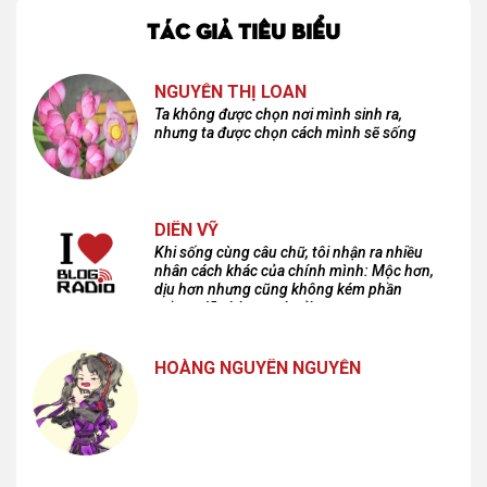
TÁC GIẢ TIÊU BIỂU
NGUYỄN THỊ LOAN
Ta không được chọn nơi mình sinh ra,
nhưng ta được chọn cách mình sẽ sống
DIÊN VỸ
Khi sống cùng câu chữ, tôi nhận ra nhiều
nhân cách khác của chính mình: Mộc hơn,
dịu hơn nhưng cũng không kém phần
cuồng dã và hoang hoải...
HOÀNG NGUYÊN NGUYỄN