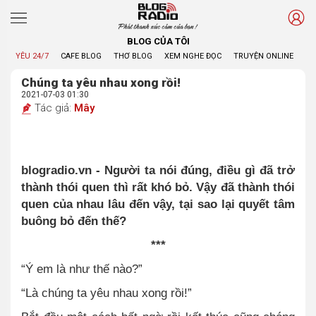
Phát thanh xúc cảm của bạn !
BLOG CỦA TÔI
YÊU 24/7
CAFE BLOG
THƠ BLOG
XEM NGHE ĐỌC
TRUYỆN ONLINE
BL
Chúng ta yêu nhau xong rồi!
2021-07-03 01:30
Tác giả:
Mây
blogradio.vn - Người ta nói đúng, điều gì đã trở
thành thói quen thì rất khó bỏ. Vậy đã thành thói
quen của nhau lâu đến vậy, tại sao lại quyết tâm
buông bỏ đến thế?
***
“
Ý em là như thế nào?
”
“
Là chúng ta yêu nhau xong rồi!
”