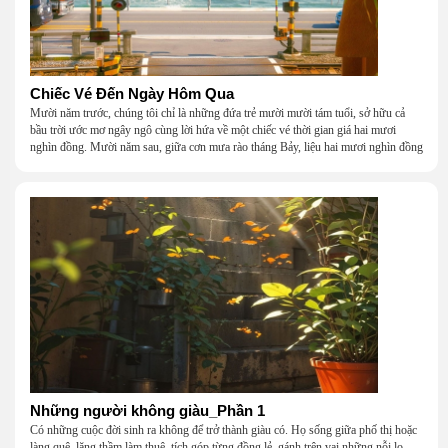
Chiếc Vé Đến Ngày Hôm Qua
Mười năm trước, chúng tôi chỉ là những đứa trẻ mười mười tám tuổi, sở hữu cả
bầu trời ước mơ ngây ngô cùng lời hứa về một chiếc vé thời gian giá hai mươi
nghìn đồng. Mười năm sau, giữa cơn mưa rào tháng Bảy, liệu hai mươi nghìn đồng
có giúp chúng tôi tìm lại được thanh xuân đã bỏ lỡ?
Những người không giàu_Phần 1
Có những cuộc đời sinh ra không để trở thành giàu có. Họ sống giữa phố thị hoặc
làng quê, lặng thầm làm thuê, tích góp từng đồng lẻ, gánh trên vai những nỗi lo