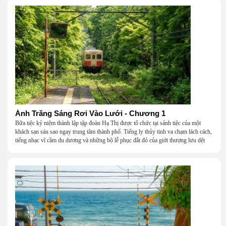
Ánh Trăng Sáng Rơi Vào Lưới - Chương 1
Bữa tiệc kỷ niệm thành lập tập đoàn Hạ Thị được tổ chức tại sảnh tiệc của một
khách sạn sáu sao ngay trung tâm thành phố. Tiếng ly thủy tinh va chạm lách cách,
tiếng nhạc vĩ cầm du dương và những bộ lễ phục đắt đỏ của giới thượng lưu dệt
nên một khung cảnh hoa lệ đến ngột ngạt.