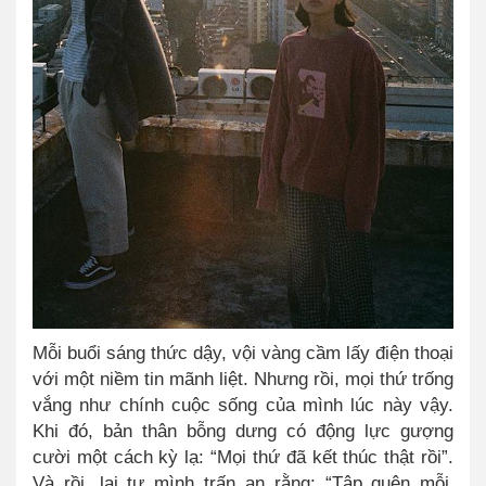
Mỗi buổi sáng thức dậy, vội vàng cầm lấy điện thoại
với một niềm tin mãnh liệt. Nhưng rồi, mọi thứ trống
vắng như chính cuộc sống của mình lúc này vậy.
Khi đó, bản thân bỗng dưng có động lực gượng
cười một cách kỳ lạ: “Mọi thứ đã kết thúc thật rồi”
.
Và rồi, lại tự mình trấn an rằng: “
T
ập quên mỗi