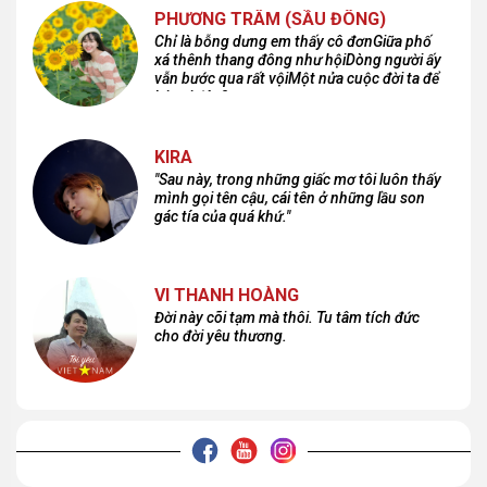
PHƯƠNG TRÂM (SẦU ĐÔNG)
Chỉ là bỗng dưng em thấy cô đơnGiữa phố
xá thênh thang đông như hộiDòng người ấy
vẫn bước qua rất vộiMột nửa cuộc đời ta để
lại nơi đâu?
KIRA
"Sau này, trong những giấc mơ tôi luôn thấy
mình gọi tên cậu, cái tên ở những lầu son
gác tía của quá khứ."
VI THANH HOÀNG
Đời này cõi tạm mà thôi. Tu tâm tích đức
cho đời yêu thương.