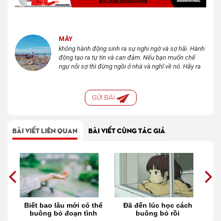
MÂY
không hành động sinh ra sự nghi ngờ và sợ hãi. Hành
động tạo ra tự tin và can đảm. Nếu bạn muốn chế
ngự nỗi sợ thì đừng ngồi ở nhà và nghĩ về nó. Hãy ra
ngoài và khiến mình bận rộn. - Dale Carnegie-
GỬI BÀI
BÀI VIẾT LIÊN QUAN
BÀI VIẾT CÙNG TÁC GIẢ
để
Biết bao lâu mới có thể
Đã đến lúc học cách
ợc
buông bỏ đoạn tình
buông bỏ rồi