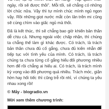
ngày, rồi sẽ được thôi”. Mỗi tối, sẽ chẳng có những
lời chúc nữa. Vậy thì tự mình chúc mình ngủ ngon
vậy. Rồi những giọt nước mắt còn lăn trên mi cũng
sẽ cùng chìm vào giấc ngủ mà thôi.
Đã là kết thúc, thì sẽ chẳng bao giờ khiến bản thân
dễ chịu cả. Nhưng ngoài việc chấp nhận, thì chúng
ta chẳng thể làm gì khác được. Có trách, là trách
bản thân chưa đủ cố gắng, chưa đủ kiên nhẫn để
tiếp tục với tình yêu của mình. Có trách, là trách
chúng ta chưa từng cố gắng hiểu đối phương nhiều
hơn để rồi chẳng ai hiểu ai. Có trách, là trách mình
kỳ vọng vào đối phương quá nhiều. Trách móc, giận
hờn hay hối tiếc thì cũng trễ rồi nhỉ, vì chúng ta yêu
nhau xong rồi!
©
Mây
- blogradio.vn
Mời xem thêm chương trình: