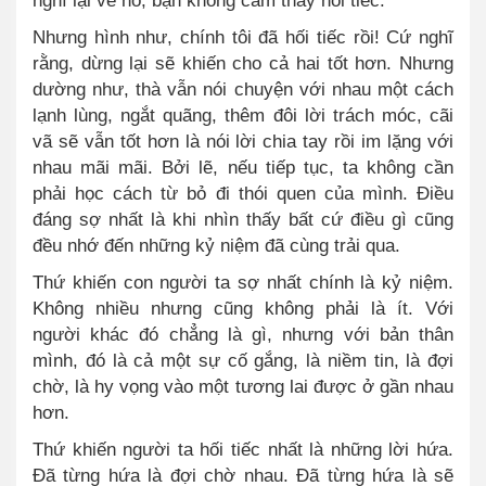
nghĩ lại về nó, bạn không cảm thấy hối tiếc.”
Nhưng hình như, chính tôi đã hối tiếc rồi! Cứ nghĩ
rằng, dừng lại sẽ khiến cho cả hai tốt hơn. Nhưng
dường như, thà vẫn nói chuyện với nhau một cách
lạnh lùng, ngắ
t
qu
ã
ng, thêm đôi lời trách móc, cãi
vã sẽ vẫn tốt hơn là nói lời chia tay rồi im lặng với
nhau mãi mãi. Bởi lẽ, nếu tiếp tục, ta không cần
phải học cách từ bỏ đi thói quen của mình. Điều
đáng sợ nhất là khi nhìn thấy bất cứ điều gì cũng
đều nhớ đến những kỷ niệm đã cùng trải qua.
Thứ khiến con người ta sợ nhất chính là kỷ niệm.
Không nhiều nhưng cũng không phải là ít. Với
người khác đó chẳng là gì, nhưng với bản thân
mình, đó là cả một sự cố gắng, là niềm tin, là đợi
chờ, là hy vọng vào một tương lai được ở gần nhau
hơn.
Thứ khiến người ta hối tiếc nhất là những lời hứa.
Đã từng hứa là đợi chờ nhau. Đã từng hứa là sẽ