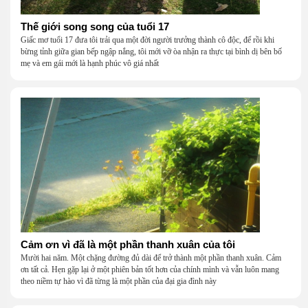
Thế giới song song của tuổi 17
Giấc mơ tuổi 17 đưa tôi trải qua một đời người trưởng thành cô độc, để rồi khi
bừng tỉnh giữa gian bếp ngập nắng, tôi mới vỡ òa nhận ra thực tại bình dị bên bố
mẹ và em gái mới là hạnh phúc vô giá nhất
Cảm ơn vì đã là một phần thanh xuân của tôi
Mười hai năm. Một chặng đường đủ dài để trở thành một phần thanh xuân. Cảm
ơn tất cả. Hẹn gặp lại ở một phiên bản tốt hơn của chính mình và vẫn luôn mang
theo niềm tự hào vì đã từng là một phần của đại gia đình này