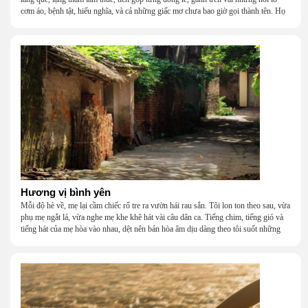
cơm áo, bệnh tật, hiếu nghĩa, và cả những giấc mơ chưa bao giờ gọi thành tên. Họ
khắc khẩu, cãi vã, bướng bỉnh, yếu đuối, rồi lại ôm nhau mà cười, mà khóc, mà
gắng gượng đi tiếp qua những mùa giông gió. Họ không giàu, nhưng họ dựng nên
một mái nhà bằng lòng thương, bằng sự nhẫn nại và một niềm tin cũ kỹ rằng: dẫu
nghèo đến đâu, cũng còn có nhau để quay về.
Hương vị bình yên
Mỗi độ hè về, mẹ lại cầm chiếc rổ tre ra vườn hái rau sắn. Tôi lon ton theo sau, vừa
phụ mẹ ngắt lá, vừa nghe mẹ khe khẽ hát vài câu dân ca. Tiếng chim, tiếng gió và
tiếng hát của mẹ hòa vào nhau, dệt nên bản hòa âm dịu dàng theo tôi suốt những
năm tháng tuổi thơ.