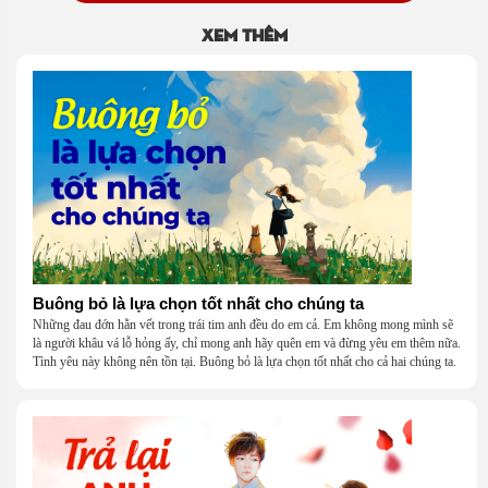
Xem thêm
Buông bỏ là lựa chọn tốt nhất cho chúng ta
Những đau đớn hằn vết trong trái tim anh đều do em cả. Em không mong mình sẽ
là người khâu vá lỗ hỏng ấy, chỉ mong anh hãy quên em và đừng yêu em thêm nữa.
Tình yêu này không nên tồn tại. Buông bỏ là lựa chọn tốt nhất cho cả hai chúng ta.