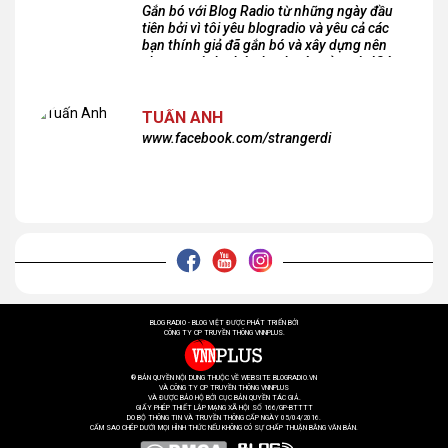
Gắn bó với Blog Radio từ những ngày đầu
tiên bởi vì tôi yêu blogradio và yêu cả các
bạn thính giả đã gắn bó và xây dựng nên
chương trình phát thanh xúc cảm này!Cám
ơn các bạn rất nhiều!
TUẤN ANH
www.facebook.com/strangerdi
BLOG RADIO - BLOG VIỆT ĐƯỢC PHÁT TRIỂN BỞI
CÔNG TY CP TRUYỀN THÔNG VNNPLUS.
® BẢN QUYỀN NỘI DUNG THUỘC VỀ WEBSITE BLOGRADIO.VN
VÀ CÔNG TY CP TRUYỀN THÔNG VNNPLUS
VÀ ĐƯỢC BẢO HỘ BỞI CỤC BẢN QUYỀN TÁC GIẢ.
GIẤY PHÉP THIẾT LẬP MẠNG XÃ HỘI SỐ 166/GP-BTTTT
DO BỘ THÔNG TIN VÀ TRUYỀN THÔNG CẤP NGÀY 05/04/2016.
CẤM SAO CHÉP DƯỚI MỌI HÌNH THỨC NẾU KHÔNG CÓ SỰ CHẤP THUẬN BẰNG VĂN BẢN.