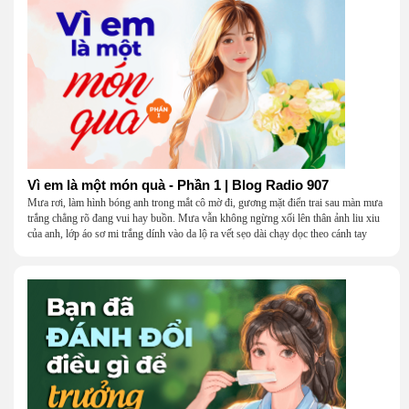
Vì em là một món quà - Phần 1 | Blog Radio 907
Mưa rơi, làm hình bóng anh trong mắt cô mờ đi, gương mặt điển trai sau màn mưa
trắng chẳng rõ đang vui hay buồn. Mưa vẫn không ngừng xối lên thân ảnh liu xiu
của anh, lớp áo sơ mi trắng dính vào da lộ ra vết sẹo dài chạy dọc theo cánh tay
khẳng khiu.