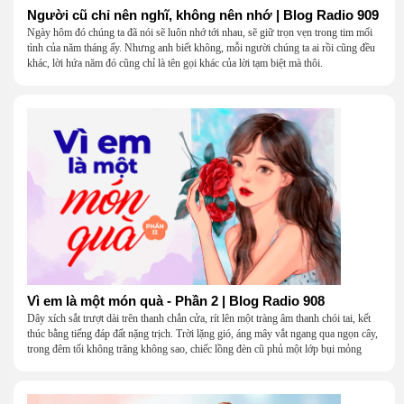
Người cũ chỉ nên nghĩ, không nên nhớ | Blog Radio 909
Ngày hôm đó chúng ta đã nói sẽ luôn nhớ tới nhau, sẽ giữ trọn vẹn trong tim mối
tình của năm tháng ấy. Nhưng anh biết không, mỗi người chúng ta ai rồi cũng đều
khác, lời hứa năm đó cũng chỉ là tên gọi khác của lời tạm biệt mà thôi.
Vì em là một món quà - Phần 2 | Blog Radio 908
Dây xích sắt trượt dài trên thanh chắn cửa, rít lên một tràng âm thanh chói tai, kết
thúc bằng tiếng đáp đất nặng trịch. Trời lặng gió, áng mây vắt ngang qua ngọn cây,
trong đêm tối không trăng không sao, chiếc lồng đèn cũ phủ một lớp bụi mỏng