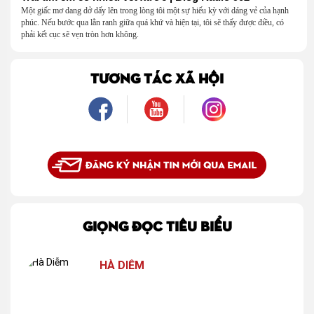
Một giấc mơ dang dở dấy lên trong lòng tôi một sự hiếu kỳ với dáng vẻ của hạnh
phúc. Nếu bước qua lằn ranh giữa quá khứ và hiện tại, tôi sẽ thấy được điều, có
phải kết cục sẽ vẹn tròn hơn không.
TƯƠNG TÁC XÃ HỘI
GIỌNG ĐỌC TIÊU BIỂU
HÀ DIỄM