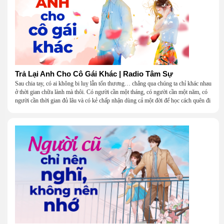
Trả Lại Anh Cho Cô Gái Khác | Radio Tâm Sự
Sau chia tay, có ai không bi luỵ lẫn tổn thương… chẳng qua chúng ta chỉ khác nhau
ở thời gian chữa lành mà thôi. Có người cần một tháng, có người cần một năm, có
người cần thời gian đủ lâu và có kẻ chấp nhận dùng cả một đời để học cách quên đi
một người.