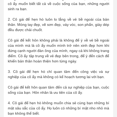
cô ấy muốn biết tất cả về cuộc sống của bạn, những người
sinh ra bạn.
2. Cô gái để hẹn hò luôn lo lắng về vẻ bề ngoài của bản
thân. Móng tay đẹp, vẽ sơn đẹp, váy vóc, son phấn, giày dép
đều được chải chuốt.
Cô gái để kết hôn không phải là không để ý về vẻ bề ngoài
của mình mà là cô ấy muốn mình trở nên xinh đẹp hơn khi
đứng cạnh người đàn ông của mình, ngay cả khi không trang
điểm. Cô ấy tập trung về vẻ đẹp bên trong, để ý đến cách để
khiến bản thân hoàn thiện hơn từng ngày.
3. Cô gái để hẹn hò chỉ quan tâm đến công việc và sự
nghiệp của cô ấy mà không có kế hoạch tương lai với bạn.
Cô gái để kết hôn quan tâm đến cả sự nghiệp của bạn, cuộc
sống của bạn. Hôn nhân là ưu tiên của cô ấy.
4. Cô gái để hẹn hò không muốn chia sẻ cùng bạn những bí
mật sâu sắc của cô ấy. Họ luôn có những bí mật nho nhỏ mà
bạn không thể biết.