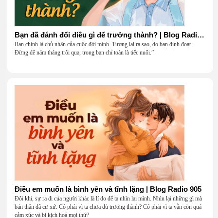
Bạn đã đánh đổi điều gì để trưởng thành? | Blog Radio 906
Bạn chính là chủ nhân của cuộc đời mình. Tương lai ra sao, do bạn định đoạt.
Đừng để năm tháng trôi qua, trong bạn chỉ toàn là tiếc nuối.”
Điều em muốn là bình yên và tĩnh lặng | Blog Radio 905
Đôi khi, sự ra đi của người khác là lí do để ta nhìn lại mình. Nhìn lại những gì mà
bản thân đã cư xử. Có phải vì ta chưa đủ trưởng thành? Có phải vì ta vẫn còn quá
cảm xúc và bi kịch hoá mọi thứ?