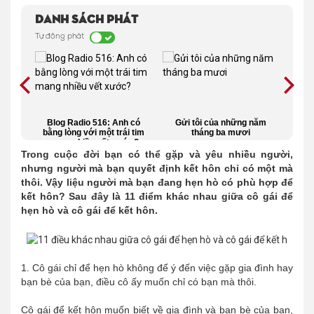
Danh sách phát
Tự động phát
gẩng
Blog Radio 516: Anh có
Gửi tôi của những năm
Vì
hính
bằng lòng với một trái tim
tháng ba mươi
ống
mang nhiều vết xước?
Trong cuộc đời bạn có thể gặp và yêu nhiều người,
nhưng người mà bạn quyết định kết hôn chỉ có một mà
thôi. Vậy liệu người mà bạn đang hẹn hò có phù hợp để
kết hôn? Sau đây là 11 điểm khác nhau giữa cô gái để
hẹn hò và cô gái để kết hôn.
1. Cô gái chỉ để hẹn hò không để ý đến việc gặp gia đình hay
bạn bè của bạn, điều cô ấy muốn chỉ có bạn mà thôi.
Cô gái để kết hôn muốn biết về gia đình và bạn bè của bạn,