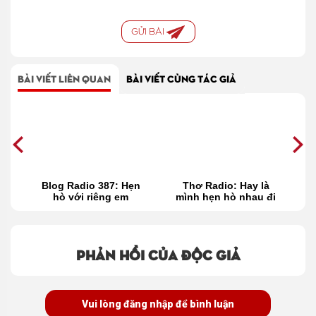
GỬI BÀI
BÀI VIẾT LIÊN QUAN
BÀI VIẾT CÙNG TÁC GIẢ
h
Blog Radio 387: Hẹn
Thơ Radio: Hay là
C
hò với riêng em
mình hẹn hò nhau đi
12
anh!
s
Phản hồi của độc giả
Vui lòng đăng nhập để bình luận