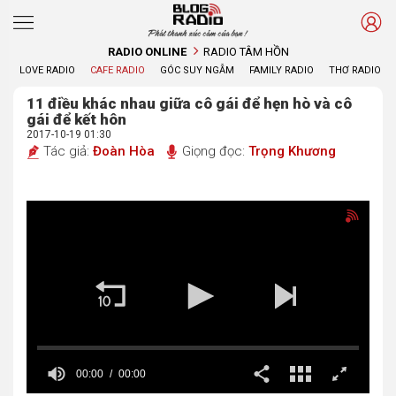
Phát thanh xúc cảm của bạn !
RADIO ONLINE
RADIO TÂM HỒN
LOVE RADIO
CAFE RADIO
GÓC SUY NGẪM
FAMILY RADIO
THƠ RADIO
11 điều khác nhau giữa cô gái để hẹn hò và cô
gái để kết hôn
2017-10-19 01:30
Tác giả:
Đoàn Hòa
Giọng đọc:
Trọng Khương
00:00
00:00