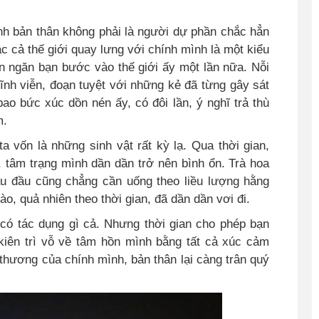
nh bản thân không phải là người dự phần chắc hẳn
 cả thế giới quay lưng với chính mình là một kiểu
 ngăn bạn bước vào thế giới ấy một lần nữa. Nỗi
ĩnh viễn, đoạn tuyệt với những kẻ đã từng gây sát
ao bức xúc dồn nén ấy, có đôi lần, ý nghĩ trả thù
m.
a vốn là những sinh vật rất kỳ lạ. Qua thời gian,
 tâm trạng mình dần dần trở nên bình ổn. Trà hoa
au đầu cũng chẳng cần uống theo liều lượng hằng
o, quả nhiên theo thời gian, đã dần dần vơi đi.
 có tác dụng gì cả. Nhưng thời gian cho phép bạn
iên trì vỗ về tâm hồn mình bằng tất cả xúc cảm
 thương của chính mình, bản thân lại càng trân quý