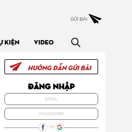
GỬI BÀI
Ự KIỆN
VIDEO
HƯỚNG DẪN GỬI BÀI
Đăng nhập
OR