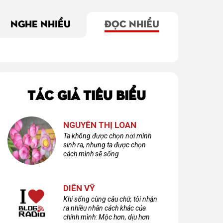
NGHE NHIỀU
ĐỌC NHIỀU
TÁC GIẢ TIÊU BIỂU
NGUYỄN THỊ LOAN
Ta không được chọn nơi mình
sinh ra, nhưng ta được chọn
cách mình sẽ sống
DIÊN VỸ
Khi sống cùng câu chữ, tôi nhận
ra nhiều nhân cách khác của
chính mình: Mộc hơn, dịu hơn