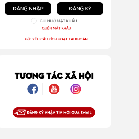
ĐĂNG NHẬP
ĐĂNG KÝ
GHI NHỚ MẬT KHẨU
QUÊN MẬT KHẨU
GỬI YÊU CẦU KÍCH HOẠT TÀI KHOẢN
TƯƠNG TÁC XÃ HỘI