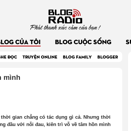
Phát thanh xúc cảm của bạn !
BLOG CỦA TÔI
BLOG CUỘC SỐNG
S
GHE ĐỌC
TRUYỆN ONLINE
BLOG FAMILY
BLOGGER
h mình
, thời gian chẳng có tác dụng gì cả. Nhưng thời
 đầu với nỗi đau, kiên trì vỗ về tâm hồn mình