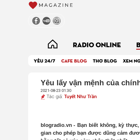
RADIO ONLINE
YÊU 24/7
CAFE BLOG
THƠ BLOG
XEM N
Yêu lấy vận mệnh của chín
2021-08-23 01:30
Tác giả:
Tuyết Như Trần
blogradio.vn - Bạn biết không, kỳ thực
gian cho phép bạn được dũng cảm đương