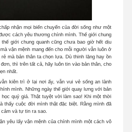
chấp nhận mọi biến chuyển của đời sống như một
c được cách yêu thương chính mình. Thế giới chung
 thế giới chung quanh cũng chưa bao giờ hết dịu
ệu mà vận mệnh mang đến cho mỗi người vẫn luôn ở
ã rẻ mà bản thân ta chọn lựa. Dù thinh lặng hay ồn
ơn, thì trên tất cả, hãy luôn tin vào bản thân, cho
ẹn nhất.
ẫn kiên trì ở lại nơi ấy, vẫn vui vẻ sống an lành
chính mình. Những ngày thế giới quay lưng với bản
 học quý giá. Thật tuyệt vời làm sao! Khi một thời
và thấy cuộc đời mình thật đặc biệt. Rằng mình đã
 cảm và tự tin ra sao.
hận yêu lấy vận mệnh của chính mình một cách vô