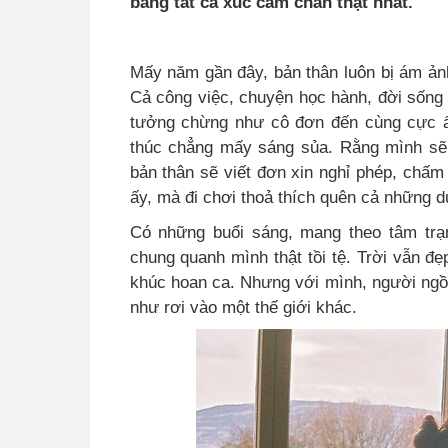
bằng tất cả xúc cảm chân thật nhất.
Mấy năm gần đây, bản thân luôn bị ám ảnh
Cả công việc, chuyện học hành, đời sống
tưởng chừng như cô đơn đến cùng cực ấ
thúc chẳng mấy sáng sủa. Rằng mình sẽ 
bản thân sẽ viết đơn xin nghỉ phép, chấ
ấy, mà đi chơi thoả thích quên cả những dự
Có những buổi sáng, mang theo tâm trạ
chung quanh mình thật tồi tệ. Trời vẫn đ
khúc hoan ca. Nhưng với mình, người ngồi 
như rơi vào một thế giới khác.