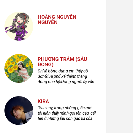
nhưng cũng không kém phần
cuồng dã và hoang hoải...
HOÀNG NGUYÊN
NGUYỄN
PHƯƠNG TRÂM (SẦU
ĐÔNG)
Chỉ là bỗng dưng em thấy cô
đơnGiữa phố xá thênh thang
đông như hộiDòng người ấy vẫn
bước qua rất vộiMột nửa cuộc
đời ta để lại nơi đâu?
KIRA
"Sau này, trong những giấc mơ
tôi luôn thấy mình gọi tên cậu, cái
tên ở những lầu son gác tía của
quá khứ."