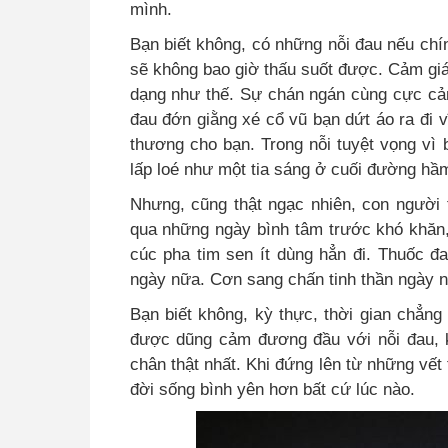
mình.
Bạn biết không, có những nỗi đau nếu chí
sẽ không bao giờ thấu suốt được. Cảm giác
dạng như thế. Sự chán ngán cùng cực cản
đau đớn giằng xé cổ vũ bạn dứt áo ra đi v
thương cho bạn. Trong nỗi tuyệt vọng vì b
lấp loé như một tia sáng ở cuối đường hầ
Nhưng, cũng thật ngạc nhiên, con người t
qua những ngày bình tâm trước khó khăn,
cúc pha tim sen ít dùng hẳn đi. Thuốc đ
ngày nữa. Cơn sa
ng
chấn tinh thần ngày nà
Bạn biết không, kỳ thực, thời gian chẳng
được dũng cảm đương đầu với nỗi đau, k
chân thật nhất. Khi đứng lên từ những vết
đời sống bình yên hơn bất cứ lúc nào.