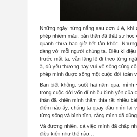
Những ngày hửng nắng sau cơn ủ ê, khi 
phép nhiệm m
à
u, bản thân đã thật sự họ
quanh chưa bao giờ hết tàn khốc. Nhưng
dàng với mỗi người chúng ta. Điều kì di
trước mắt ta, vẫn lặng lẽ đi theo từng ng
ã, dù yêu thương hay vui vẻ sống cùng cô đ
phép mình được sống một cuộc đời toàn v
Bạn biết không, suốt hai năm qua, mình v
trong cuộc đời vốn dĩ nhiều bình yên của 
thân đã khiến mình thấm thía rất nhiều bài
điểm nào ấy, chúng ta quay đầu nhìn lại 
từng sống và bình tĩnh, rằng mình đã dũng
Và đương nhiên, cả việc mình đã chấp n
điều kiện như thế nào…