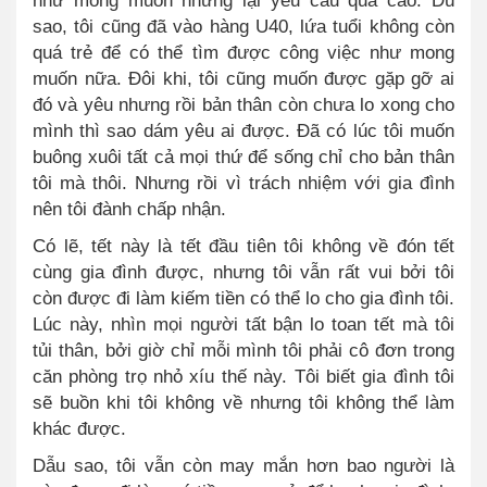
sao, tôi cũng đã vào hàng U40, lứa tuổi không còn
quá trẻ để có thể tìm được công việc như mong
muốn nữa. Đôi khi, tôi cũng muốn được gặp gỡ ai
đó và yêu nhưng rồi bản thân còn chưa lo xong cho
mình thì sao dám yêu ai được. Đã có lúc tôi muốn
buông xuôi tất cả mọi thứ để sống chỉ cho bản thân
tôi mà thôi. Nhưng rồi vì trách nhiệm với gia đình
nên tôi đành chấp nhận.
Có lẽ, tết này là tết đầu tiên tôi không về đón tết
cùng gia đình được
,
nhưng tôi vẫn rất vui bởi tôi
còn được đi làm kiếm tiền có thể lo cho gia đình tôi.
Lúc này, nhìn mọi người tất bận lo toan tết mà tôi
tủi thân
,
bởi giờ chỉ mỗi mình tôi phải cô đơn trong
căn phòng trọ nhỏ xíu thế này. Tôi biết gia đình tôi
sẽ buồn khi tôi không về nhưng tôi không thể làm
khác được.
Dẫu sao, tôi vẫn còn may mắn hơn bao người là