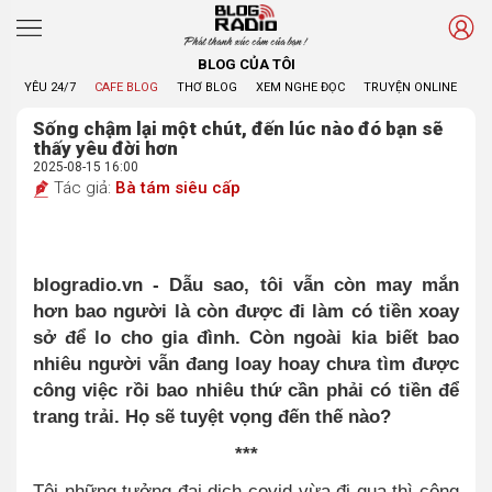
Phát thanh xúc cảm của bạn !
BLOG CỦA TÔI
YÊU 24/7
CAFE BLOG
THƠ BLOG
XEM NGHE ĐỌC
TRUYỆN ONLINE
BL
Sống chậm lại một chút, đến lúc nào đó bạn sẽ
thấy yêu đời hơn
2025-08-15 16:00
Tác giả:
Bà tám siêu cấp
blogradio.vn - Dẫu sao, tôi vẫn còn may mắn
hơn bao người là còn được đi làm có tiền xoay
sở để lo cho gia đình. Còn ngoài kia biết bao
nhiêu người vẫn đang loay hoay chưa tìm được
công việc rồi bao nhiêu thứ cần phải có tiền để
trang trải. Họ sẽ tuyệt vọng đến thế nào?
***
Tôi những tưởng đại dịch covid vừa đi qua thì công