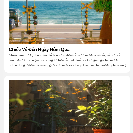
Chiếc Vé Đến Ngày Hôm Qua
Mười năm trước, chúng tôi chỉ là những đứa trẻ mười mười tám tuổi, sở hữu cả
bầu trời ước mơ ngây ngô cùng lời hứa về một chiếc vé thời gian giá hai mươi
nghìn đồng. Mười năm sau, giữa cơn mưa rào tháng Bảy, liệu hai mươi nghìn đồng
có giúp chúng tôi tìm lại được thanh xuân đã bỏ lỡ?