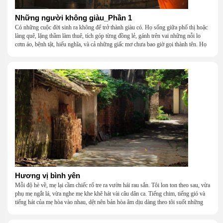
Những người không giàu_Phần 1
Có những cuộc đời sinh ra không để trở thành giàu có. Họ sống giữa phố thị hoặc
làng quê, lặng thầm làm thuê, tích góp từng đồng lẻ, gánh trên vai những nỗi lo
cơm áo, bệnh tật, hiếu nghĩa, và cả những giấc mơ chưa bao giờ gọi thành tên. Họ
khắc khẩu, cãi vã, bướng bỉnh, yếu đuối, rồi lại ôm nhau mà cười, mà khóc, mà
gắng gượng đi tiếp qua những mùa giông gió. Họ không giàu, nhưng họ dựng nên
một mái nhà bằng lòng thương, bằng sự nhẫn nại và một niềm tin cũ kỹ rằng: dẫu
nghèo đến đâu, cũng còn có nhau để quay về.
Hương vị bình yên
Mỗi độ hè về, mẹ lại cầm chiếc rổ tre ra vườn hái rau sắn. Tôi lon ton theo sau, vừa
phụ mẹ ngắt lá, vừa nghe mẹ khe khẽ hát vài câu dân ca. Tiếng chim, tiếng gió và
tiếng hát của mẹ hòa vào nhau, dệt nên bản hòa âm dịu dàng theo tôi suốt những
năm tháng tuổi thơ.