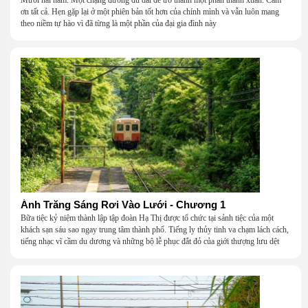
Mười hai năm. Một chặng đường đủ dài để trở thành một phần thanh xuân. Cảm
ơn tất cả. Hẹn gặp lại ở một phiên bản tốt hơn của chính mình và vẫn luôn mang
theo niềm tự hào vì đã từng là một phần của đại gia đình này
Ánh Trăng Sáng Rơi Vào Lưới - Chương 1
Bữa tiệc kỷ niệm thành lập tập đoàn Hạ Thị được tổ chức tại sảnh tiệc của một
khách sạn sáu sao ngay trung tâm thành phố. Tiếng ly thủy tinh va chạm lách cách,
tiếng nhạc vĩ cầm du dương và những bộ lễ phục đắt đỏ của giới thượng lưu dệt
nên một khung cảnh hoa lệ đến ngột ngạt.