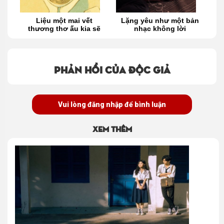
g
Liệu một mai vết
Lặng yêu như một bản
thương thơ ấu kia sẽ
nhạc không lời
d
đong đầy hạnh phúc
ch
t
Phản hồi của độc giả
Vui lòng đăng nhập để bình luận
Xem thêm