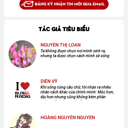
TÁC GIẢ TIÊU BIỂU
NGUYỄN THỊ LOAN
Ta không được chọn nơi mình sinh ra,
nhưng ta được chọn cách mình sẽ sống
DIÊN VỸ
Khi sống cùng câu chữ, tôi nhận ra nhiều
nhân cách khác của chính mình: Mộc hơn,
dịu hơn nhưng cũng không kém phần
cuồng dã và hoang hoải...
HOÀNG NGUYÊN NGUYỄN