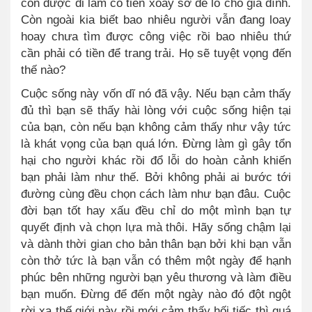
còn được đi làm có tiền xoay sở để lo cho gia đình.
Còn ngoài kia biết bao nhiêu người vẫn đang loay
hoay chưa tìm được công việc rồi bao nhiêu thứ
cần phải có tiền để trang trải. Họ sẽ tuyệt vọng đến
thế nào?
Cuộc sống này vốn dĩ nó đã vậy.
Nếu bạn cảm thấy
đủ thì bạn sẽ thấy hài lòng với cuộc sống hiện tại
của bạn
,
còn nếu bạn không cảm thấy như vậy tức
là khát vọng của bạn quá lớn. Đừng làm gì gây tổn
hại cho người khác rồi đổ lỗi do hoàn cảnh khiến
bạn phải làm như thế. Bởi không phải ai bước tới
đường cùng đều chọn cách làm như bạn đâu.
Cuộc
đời bạn tốt hay xấu đều chỉ do một mình bạn tự
quyết định và chọn lựa mà thôi.
Hãy sống chậm lại
và dành thời gian cho bản thân bạn bởi khi bạn vẫn
còn thở tức là bạn vẫn có thêm một ngày để hạnh
phúc bên những người bạn yêu thương và làm điều
bạn muốn. Đừng để đến một ngày nào đó đột ngột
rời xa thế giới này rồi mới cảm thấy hối tiếc thì quá