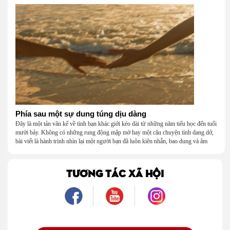
Phía sau một sự dung túng dịu dàng
Đây là một tản văn kể về tình bạn khác giới kéo dài từ những năm tiểu học đến tuổi
mười bảy. Không có những rung động mập mờ hay một câu chuyện tình dang dở,
bài viết là hành trình nhìn lại một người bạn đã luôn kiên nhẫn, bao dung và âm
thầm dung túng những vụng về, bướng bỉnh của tôi. Qua những ký ức nhỏ bé và
bình dị, tôi nhận ra điều quý giá nhất thanh xuân từng dành tặng mình không phải
là một mối tình, mà là một người luôn cho tôi quyền được là chính mình.
TƯƠNG TÁC XÃ HỘI