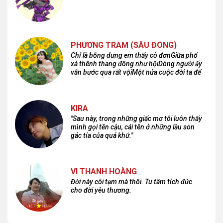
PHƯƠNG TRÂM (SẦU ĐÔNG)
Chỉ là bỗng dưng em thấy cô đơnGiữa phố
xá thênh thang đông như hộiDòng người ấy
vẫn bước qua rất vộiMột nửa cuộc đời ta để
lại nơi đâu?
KIRA
"Sau này, trong những giấc mơ tôi luôn thấy
mình gọi tên cậu, cái tên ở những lầu son
gác tía của quá khứ."
VI THANH HOÀNG
Đời này cõi tạm mà thôi. Tu tâm tích đức
cho đời yêu thương.