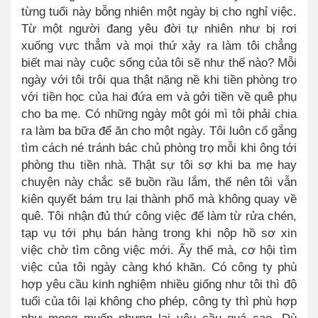
từng tuổi này bỗng nhiên một ngày bị cho nghỉ việc.
Từ một người đang yêu đời tự nhiên như bị rơi
xuống vực th
ẳ
m và mọi thứ xảy ra làm tôi chẳng
biết mai này cuộc sống của tôi sẽ như thế nào? Mỗi
ngày với tôi trôi qua thật nặng nề khi tiền phòng trọ
với tiền học của hai đứa em và gởi tiền về quê phụ
cho ba mẹ. Có những ngày một gói mì tôi phải chia
ra làm ba bữa để ăn cho một ngày. Tôi luôn cố gắng
tìm cách né tránh bác chủ phòng trọ mỗi khi ông tới
phòng thu tiền nhà. Thật sự tôi sợ khi ba mẹ hay
chuyện này chắc sẽ buồn rầu lắm
,
thế nên tôi vẫn
kiên quyết bám trụ lại thành phố mà không quay về
quê. Tôi nhận đủ thứ công việc để làm từ rửa chén,
tạp vụ tới phụ bán hàng trong khi nộp hồ sơ xin
việc chờ tìm công việc mới. Ấy thế mà, cơ hội tìm
việc của tôi ngày càng khó khăn.
Có công ty phù
hợp yêu cầu kinh nghiệm nhiều giống như tôi thì độ
tuổi của tôi lại không cho phép, công ty thì phù hợp
như mong muốn nhưng lại yêu cầu quá cao. Dù