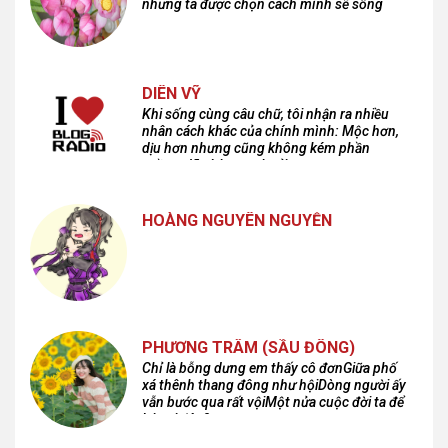
nhưng ta được chọn cách mình sẽ sống
DIÊN VỸ
Khi sống cùng câu chữ, tôi nhận ra nhiều
nhân cách khác của chính mình: Mộc hơn,
dịu hơn nhưng cũng không kém phần
cuồng dã và hoang hoải...
HOÀNG NGUYÊN NGUYỄN
PHƯƠNG TRÂM (SẦU ĐÔNG)
Chỉ là bỗng dưng em thấy cô đơnGiữa phố
xá thênh thang đông như hộiDòng người ấy
vẫn bước qua rất vộiMột nửa cuộc đời ta để
lại nơi đâu?