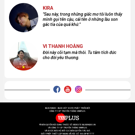
KIRA
"Sau này, trong những giấc mơ tôi luôn thấy
mình gọi tên cậu, cái tên ở những lầu son
gác tía của quá khứ."
VI THANH HOÀNG
Đời này cõi tạm mà thôi. Tu tâm tích đức
cho đời yêu thương.
BLOG RADIO - BLOG VIỆT ĐƯỢC PHÁT TRIỂN BỞI
CÔNG TY CP TRUYỀN THÔNG VNNPLUS.
® BẢN QUYỀN NỘI DUNG THUỘC VỀ WEBSITE BLOGRADIO.VN
VÀ CÔNG TY CP TRUYỀN THÔNG VNNPLUS
VÀ ĐƯỢC BẢO HỘ BỞI CỤC BẢN QUYỀN TÁC GIẢ.
GIẤY PHÉP THIẾT LẬP MẠNG XÃ HỘI SỐ 166/GP-BTTTT