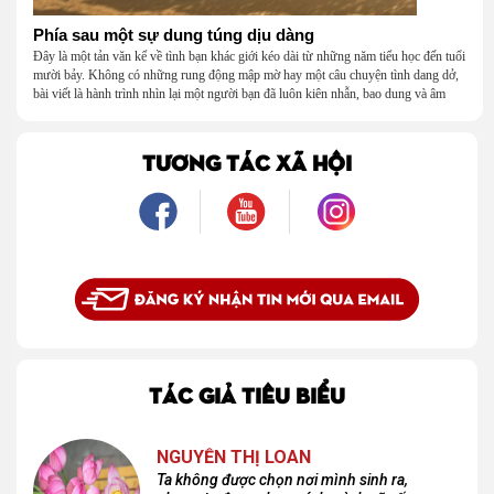
Phía sau một sự dung túng dịu dàng
Đây là một tản văn kể về tình bạn khác giới kéo dài từ những năm tiểu học đến tuổi
mười bảy. Không có những rung động mập mờ hay một câu chuyện tình dang dở,
bài viết là hành trình nhìn lại một người bạn đã luôn kiên nhẫn, bao dung và âm
thầm dung túng những vụng về, bướng bỉnh của tôi. Qua những ký ức nhỏ bé và
bình dị, tôi nhận ra điều quý giá nhất thanh xuân từng dành tặng mình không phải
là một mối tình, mà là một người luôn cho tôi quyền được là chính mình.
TƯƠNG TÁC XÃ HỘI
TÁC GIẢ TIÊU BIỂU
NGUYỄN THỊ LOAN
Ta không được chọn nơi mình sinh ra,