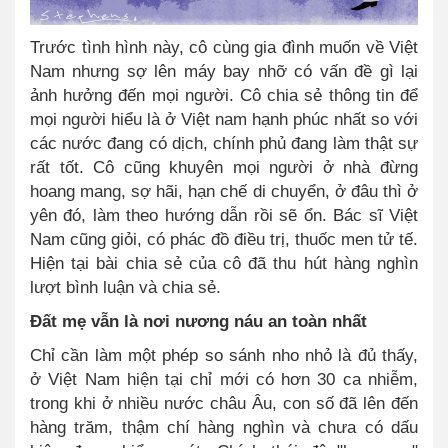
Trước tình hình này, cô cùng gia đình muốn về Việt
Nam nhưng sợ lên máy bay nhỡ có vấn đề gì lại
ảnh hưởng đến mọi người. Cô chia sẻ thông tin để
mọi người hiểu là ở Việt nam hạnh phúc nhất so với
các nước đang có dịch, chính phủ đang làm thật sự
rất tốt. Cô cũng khuyên mọi người ở nhà đừng
hoang mang, sợ hãi, hạn chế di chuyển, ở đâu thì ở
yên đó, làm theo hướng dẫn rồi sẽ ổn. Bác sĩ Việt
Nam cũng giỏi, có phác đồ điều trị, thuốc men tử tế.
Hiện tại bài chia sẻ của cô đã thu hút hàng nghìn
lượt bình luận và chia sẻ.
Đất mẹ vẫn là nơi nương náu an toàn nhất
Chỉ cần làm một phép so sánh nho nhỏ là đủ thấy,
ở Việt Nam hiện tại chỉ mới có hơn 30 ca nhiễm,
trong khi ở nhiều nước châu Âu, con số đã lên đến
hàng trăm, thậm chí hàng nghìn và chưa có dấu