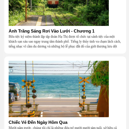
Ánh Trăng Sáng Rơi Vào Lưới - Chương 1
Bữa tiệc kỷ niệm thành lập tập đoàn Hạ Thị được tổ chức tại sảnh tiệc của một
khách sạn sáu sao ngay trung tâm thành phố. Tiếng ly thủy tinh va chạm lách cách,
tiếng nhạc vĩ cầm du dương và những bộ lễ phục đắt đỏ của giới thượng lưu dệt
nên một khung cảnh hoa lệ đến ngột ngạt.
Chiếc Vé Đến Ngày Hôm Qua
Mười năm trước, chúng tôi chỉ là những đứa trẻ mười mười tám tuổi, sở hữu cả