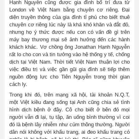
Hạnh Nguyễn cũng được gia đình bố trí đưa từ
London về Việt Nam bằng chuyên cơ riêng. Đại
diện truyền thông của gia đình tỉ phú cho biết thuê
chuyên cơ riêng lúc này là khá khó khăn và đắt đỏ,
nhưng họ ý thức được nếu con có vấn đề gì trên
máy bay thương mại sẽ ảnh hưởng đến các hành
khách khác. Vợ chồng ông Jonathan Hạnh Nguyễn
rất lo cho con và tin tưởng vào hệ thống y tế, chống
dịch tại Việt Nam. Thời tiết Việt Nam thuận lợi cho
việc điều trị và việc gần gũi gia đình sẽ tiếp thêm
nguồn động lực cho Tiên Nguyễn trong thời gian
cách ly.
Trong khi đó, trên mạng xã hội, tài khoản N.Q.T,
một Việt kiều đang sống tại Anh cũng chia sẻ tình
hình dịch bệnh ở đây. Cô cho biết ở bên đó mọi
người vẫn đi lại, tụ tập, ăn uống bình thường vì coi
đó là bệnh lây nhiễm như cúm thông thường. Người
dân nói không với khẩu trang, ai đeo khẩu trang có