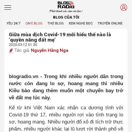
Phát thanh xúc cảm của bạn !
BLOG CỦA TÔI
YÊU 24/7
CAFE BLOG
THƠ BLOG
XEM NGHE ĐỌC
TRUYỆN ONLINE
BL
Giữa mùa dịch Covid-19 mới hiểu thế nào là
‘quyền năng đất mẹ’
2020-03-12 01:30
Tác giả:
Nguyễn Hằng Nga
blogradio.vn - Trong khi nhiều người dân trong
nước còn đang lo sợ, hoang mang thì nhiều
Kiều bào đang thèm muốn một chuyến bay trở
về đất mẹ lúc này.
Kể từ khi Việt Nam xác nhận ca dương tính với
Covid-19 thứ 17, nhiều người rơi vào tình trạng lo
sợ, hoang mang. Nhiều người đổ xô đi tích trữ thực
phẩm, nhiều người khác lại lũ lượt rời thành phố về