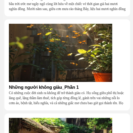
bầu trời ước mơ ngây ngô cùng lời hứa về một chiếc vé thời gian giá hai mươi
nghìn đồng. Mười năm sau, giữa cơn mưa rào tháng Bảy, liệu hai mươi nghìn đồng
có giúp chúng tôi tìm lại được thanh xuân đã bỏ lỡ?
Những người không giàu_Phần 1
Có những cuộc đời sinh ra không để trở thành giàu có. Họ sống giữa phố thị hoặc
làng quê, lặng thầm làm thuê, tích góp từng đồng lẻ, gánh trên vai những nỗi lo
cơm áo, bệnh tật, hiếu nghĩa, và cả những giấc mơ chưa bao giờ gọi thành tên. Họ
khắc khẩu, cãi vã, bướng bỉnh, yếu đuối, rồi lại ôm nhau mà cười, mà khóc, mà
gắng gượng đi tiếp qua những mùa giông gió. Họ không giàu, nhưng họ dựng nên
một mái nhà bằng lòng thương, bằng sự nhẫn nại và một niềm tin cũ kỹ rằng: dẫu
nghèo đến đâu, cũng còn có nhau để quay về.