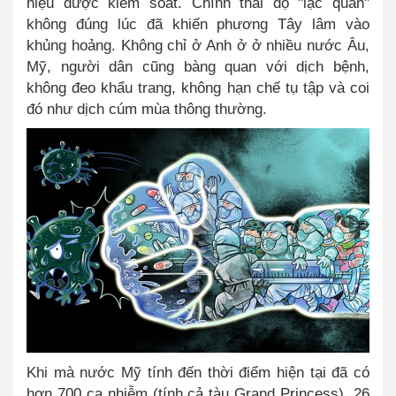
hiệu được kiểm soát. Chính thái độ "lạc quan"
không đúng lúc đã khiến phương Tây lâm vào
khủng hoảng. Không chỉ ở Anh ở ở nhiều nước Âu,
Mỹ, người dân cũng bàng quan với dịch bệnh,
không đeo khẩu trang, không hạn chế tụ tập và coi
đó như dịch cúm mùa thông thường.
Khi mà nước Mỹ tính đến thời điểm hiện tại đã có
hơn 700 ca nhiễm (tính cả tàu Grand Princess), 26