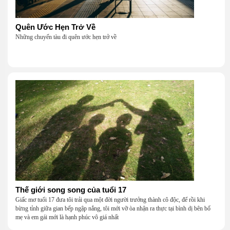
Quên Ước Hẹn Trở Về
Những chuyến tàu đi quên ước hẹn trở về
Thế giới song song của tuổi 17
Giấc mơ tuổi 17 đưa tôi trải qua một đời người trưởng thành cô độc, để rồi khi
bừng tỉnh giữa gian bếp ngập nắng, tôi mới vỡ òa nhận ra thực tại bình dị bên bố
mẹ và em gái mới là hạnh phúc vô giá nhất