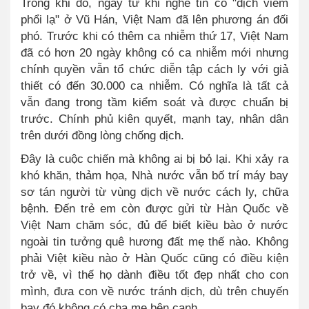
Trong khi đó, ngay từ khi nghe tin có "dịch viêm
phổi lạ" ở Vũ Hán, Việt Nam đã lên phương án đối
phó. Trước khi có thêm ca nhiễm thứ 17, Việt Nam
đã có hơn 20 ngày không có ca nhiễm mới nhưng
chính quyền vẫn tổ chức diễn tập cách ly với giả
thiết có đến 30.000 ca nhiễm. Có nghĩa là tất cả
vẫn đang trong tầm kiểm soát và được chuẩn bị
trước. Chính phủ kiên quyết, mạnh tay, nhân dân
trên dưới đồng lòng chống dịch.
Đây là cuộc chiến mà không ai bị bỏ lại. Khi xảy ra
khó khăn, thảm họa, Nhà nước vẫn bố trí máy bay
sơ tán người từ vùng dịch về nước cách ly, chữa
bệnh. Đến trẻ em còn được gửi từ Hàn Quốc về
Việt Nam chăm sóc, đủ để biết kiều bào ở nước
ngoài tin tưởng quê hương đất mẹ thế nào. Không
phải Việt kiều nào ở Hàn Quốc cũng có điều kiện
trở về, vì thế họ dành điều tốt đẹp nhất cho con
mình, đưa con về nước tránh dịch, dù trên chuyến
bay đó không có cha mẹ bên cạnh.