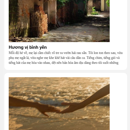
Hương vị bình yên
Mỗi độ hè về, mẹ lại cầm chiếc rổ tre ra vườn hái rau sắn. Tôi lon ton theo sau, vừa
phụ mẹ ngắt lá, vừa nghe mẹ khe khẽ hát vài câu dân ca. Tiếng chim, tiếng gió và
tiếng hát của mẹ hòa vào nhau, dệt nên bản hòa âm dịu dàng theo tôi suốt những
năm tháng tuổi thơ.