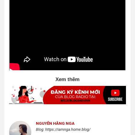
Xem thêm
NGUYỄN HẰNG NGA
Blog: https://iamnga.home.blog/