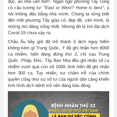
đục, ao nhà vẫn hơn"
. Ngạn ngữ phương Tây cũng
có câu tương tự:
"East or West? Home is best"
, ý
nói không đâu bằng nhà mình. Chúng ta từng biết
đến một phương Tây giàu có, đẹp đẽ, văn minh, là
những nơi đáng sống nhất. Nhưng đó là khi đại dịch
Covid-19 chưa xảy ra.
Châu Âu bây giờ đã trở thành ổ dịch nguy hiểm
không kém gì Trung Quốc. Ý đã ghi nhận hơn 9000
ca nhiễm, hiện đang đứng thứ 2, chỉ sau Trung
Quốc. Pháp, Đức, Tây Ban Nha đều ghi nhận số ca
nhiễm vượt quá con số 1000. Anh hiện đã ghi nhận
hơn 300 ca. Tuy nhiên, sự chậm trễ của chính
quyền cũng như sự vô tư của người dân càng khiến
tình hình dịch bệnh trở nên đáng báo động.