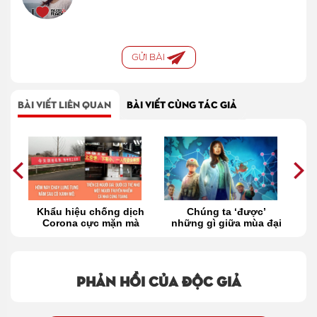
GỬI BÀI
BÀI VIẾT LIÊN QUAN
BÀI VIẾT CÙNG TÁC GIẢ
n
Khẩu hiệu chống dịch
Chúng ta ‘được’
Bạ
h
Corona cực mặn mà
những gì giữa mùa đại
âu
của người Trung Quốc
dịch?
Phản hồi của độc giả