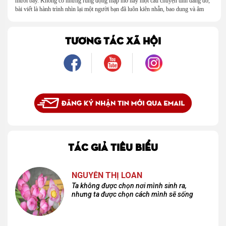
mười bảy. Không có những rung động mập mờ hay một câu chuyện tình dang dở,
bài viết là hành trình nhìn lại một người bạn đã luôn kiên nhẫn, bao dung và âm
thầm dung túng những vụng về, bướng bỉnh của tôi. Qua những ký ức nhỏ bé và
bình dị, tôi nhận ra điều quý giá nhất thanh xuân từng dành tặng mình không phải
là một mối tình, mà là một người luôn cho tôi quyền được là chính mình.
TƯƠNG TÁC XÃ HỘI
TÁC GIẢ TIÊU BIỂU
NGUYỄN THỊ LOAN
Ta không được chọn nơi mình sinh ra,
nhưng ta được chọn cách mình sẽ sống