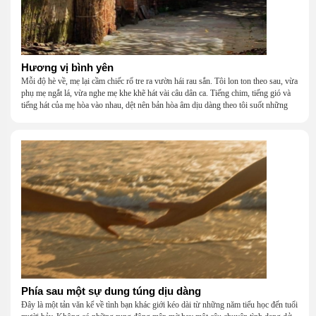
Hương vị bình yên
Mỗi độ hè về, mẹ lại cầm chiếc rổ tre ra vườn hái rau sắn. Tôi lon ton theo sau, vừa
phụ mẹ ngắt lá, vừa nghe mẹ khe khẽ hát vài câu dân ca. Tiếng chim, tiếng gió và
tiếng hát của mẹ hòa vào nhau, dệt nên bản hòa âm dịu dàng theo tôi suốt những
năm tháng tuổi thơ.
Phía sau một sự dung túng dịu dàng
Đây là một tản văn kể về tình bạn khác giới kéo dài từ những năm tiểu học đến tuổi