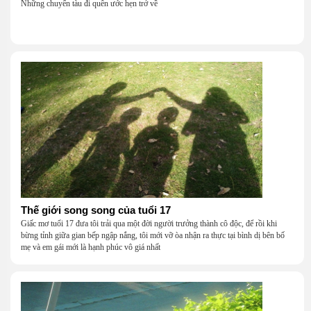
Những chuyến tàu đi quên ước hẹn trở về
Thế giới song song của tuổi 17
Giấc mơ tuổi 17 đưa tôi trải qua một đời người trưởng thành cô độc, để rồi khi
bừng tỉnh giữa gian bếp ngập nắng, tôi mới vỡ òa nhận ra thực tại bình dị bên bố
mẹ và em gái mới là hạnh phúc vô giá nhất