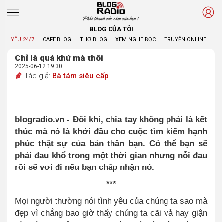
Phát thanh xúc cảm của bạn !
BLOG CỦA TÔI
YÊU 24/7
CAFE BLOG
THƠ BLOG
XEM NGHE ĐỌC
TRUYỆN ONLINE
BL
Chỉ là quá khứ mà thôi
2025-06-12 19:30
Tác giả:
Bà tám siêu cấp
blogradio.vn - Đôi khi, chia tay không phải là kết
thúc mà nó là khởi đầu cho cuộc tìm kiếm hạnh
phúc thật sự của bản thân bạn. Có thể bạn sẽ
phải đau khổ trong một thời gian nhưng nỗi đau
rồi sẽ vơi đi nếu bạn chấp nhận nó.
***
Mọi người thường nói tình yêu của chúng ta sao mà
đẹp vì chẳng bao giờ thấy chúng ta cãi vả hay giận