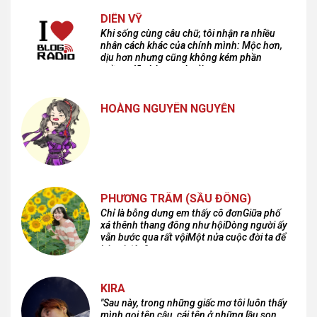
DIÊN VỸ
Khi sống cùng câu chữ, tôi nhận ra nhiều
nhân cách khác của chính mình: Mộc hơn,
dịu hơn nhưng cũng không kém phần
cuồng dã và hoang hoải...
HOÀNG NGUYÊN NGUYỄN
PHƯƠNG TRÂM (SẦU ĐÔNG)
Chỉ là bỗng dưng em thấy cô đơnGiữa phố
xá thênh thang đông như hộiDòng người ấy
vẫn bước qua rất vộiMột nửa cuộc đời ta để
lại nơi đâu?
KIRA
"Sau này, trong những giấc mơ tôi luôn thấy
mình gọi tên cậu, cái tên ở những lầu son