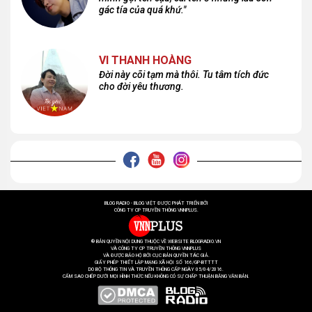
gác tía của quá khứ."
VI THANH HOÀNG
Đời này cõi tạm mà thôi. Tu tâm tích đức
cho đời yêu thương.
BLOG RADIO - BLOG VIỆT ĐƯỢC PHÁT TRIỂN BỞI
CÔNG TY CP TRUYỀN THÔNG VNNPLUS.
® BẢN QUYỀN NỘI DUNG THUỘC VỀ WEBSITE BLOGRADIO.VN
VÀ CÔNG TY CP TRUYỀN THÔNG VNNPLUS
VÀ ĐƯỢC BẢO HỘ BỞI CỤC BẢN QUYỀN TÁC GIẢ.
GIẤY PHÉP THIẾT LẬP MẠNG XÃ HỘI SỐ 166/GP-BTTTT
DO BỘ THÔNG TIN VÀ TRUYỀN THÔNG CẤP NGÀY 05/04/2016.
CẤM SAO CHÉP DƯỚI MỌI HÌNH THỨC NẾU KHÔNG CÓ SỰ CHẤP THUẬN BẰNG VĂN BẢN.