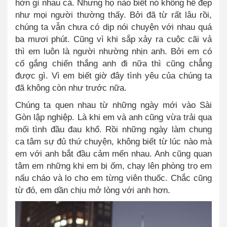
hờn gì nhau cả. Nhưng họ nào biết nó không hề đẹp
như mọi người thường thấy. Bởi đã từ rất lâu rồi,
chúng ta vẫn chưa có dịp nói chuyện với nhau quá
ba mươi phút. Cũng vì khi sắp xảy ra cuộc cãi vả
thì em luôn là người nhường nhịn anh. Bởi em có
cố gắng chiến thắng anh đi nữa thì cũng chẳng
được gì. Vì em biết giờ đây tình yêu của chúng ta
đã không còn như trước nữa.
Chúng ta quen nhau từ những ngày mới vào Sài
Gòn lập nghiệp. Là khi em và anh cũng vừa trải qua
mối tình đầu đau khổ. Rồi những ngày làm chung
ca tâm sự đủ thứ chuyện
,
không biết từ lúc nào mà
em với anh bắt đầu cảm mến nhau. Anh cũng quan
tâm em những khi em bị ốm, chạy lên phòng trọ em
nấu cháo và lo cho em từng viên thuốc. Chắc cũng
từ đó, em dần chịu mở lòng với anh hơn.