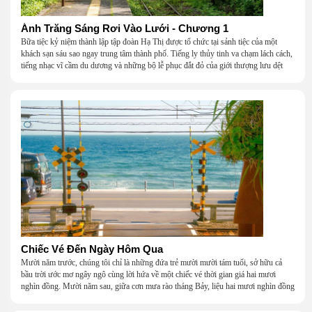
Ánh Trăng Sáng Rơi Vào Lưới - Chương 1
Bữa tiệc kỷ niệm thành lập tập đoàn Hạ Thị được tổ chức tại sảnh tiệc của một
khách sạn sáu sao ngay trung tâm thành phố. Tiếng ly thủy tinh va chạm lách cách,
tiếng nhạc vĩ cầm du dương và những bộ lễ phục đắt đỏ của giới thượng lưu dệt
nên một khung cảnh hoa lệ đến ngột ngạt.
Chiếc Vé Đến Ngày Hôm Qua
Mười năm trước, chúng tôi chỉ là những đứa trẻ mười mười tám tuổi, sở hữu cả
bầu trời ước mơ ngây ngô cùng lời hứa về một chiếc vé thời gian giá hai mươi
nghìn đồng. Mười năm sau, giữa cơn mưa rào tháng Bảy, liệu hai mươi nghìn đồng
có giúp chúng tôi tìm lại được thanh xuân đã bỏ lỡ?