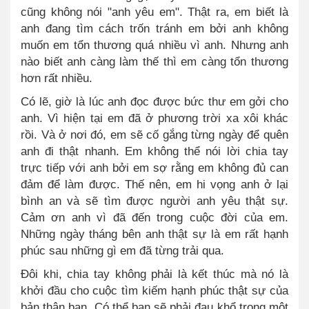
cũng không nói "anh yêu em".
Thật ra, em biết là
anh đang tìm cách trốn tránh em bởi anh không
muốn em tổn thương quá nhiều vì anh. Nhưng anh
nào biết anh càng làm thế thì em càng tổn thương
hơn rất nhiều.
Có lẽ, giờ là lúc anh đọc được bức thư em gởi cho
anh. Vì hiện tại em đã ở phương trời xa xôi khác
rồi. Và ở nơi đó, em sẽ cố gắng từng ngày để quên
anh đi thật nhanh. Em không thể nói lời chia tay
trực tiếp với anh bởi em sợ rằng em không đủ can
đảm để làm được. Thế nên, em hi vọng anh ở lại
bình an và sẽ tìm được người anh yêu thật sự.
Cảm ơn anh vì đã đến trong cuộc đời của em.
Những ngày tháng bên anh thật sự là em rất hạnh
phúc sau những gì em đã từng trải qua.
Đôi khi, chia tay không phải là kết thúc mà nó là
khởi đầu cho cuộc tìm kiếm hạnh phúc thật sự của
bản thân bạn. Có thể bạn sẽ phải đau khổ trong một