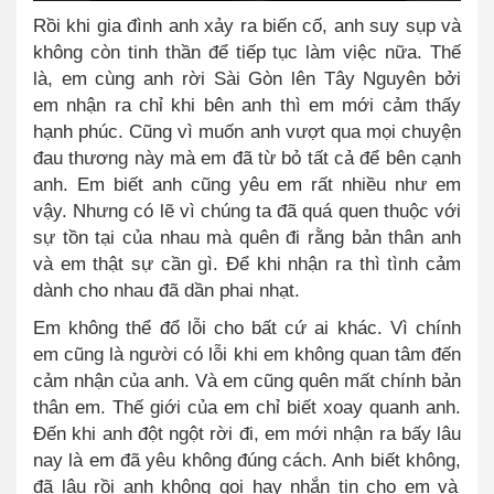
Rồi khi gia đình anh xảy ra biến cố, anh suy sụp và
không còn tinh thần để tiếp tục làm việc nữa. Thế
là, em cùng anh rời Sài Gòn lên Tây Nguyên bởi
em nhận ra chỉ khi bên anh thì em mới cảm thấy
hạnh phúc. Cũng vì muốn anh vượt qua mọi chuyện
đau thương này mà em đã từ bỏ tất cả để bên cạnh
anh. Em biết anh cũng yêu em rất nhiều như em
vậy. Nhưng có lẽ vì chúng ta đã quá quen thuộc với
sự tồn tại của nhau mà quên đi rằng bản thân anh
và em thật sự cần gì. Để khi nhận ra thì tình cảm
dành cho nhau đã dần phai nhạt.
Em không thể đổ lỗi cho bất cứ ai khác. Vì chính
em cũng là người có lỗi khi em không quan tâm đến
cảm nhận của anh. Và em cũng quên mất chính bản
thân em. Thế giới của em chỉ biết xoay quanh anh.
Đến khi anh đột ngột rời đi, em mới nhận ra bấy lâu
nay là em đã yêu không đúng cách. Anh biết không
,
đã lâu rồi anh không gọi hay nhắn tin cho em và