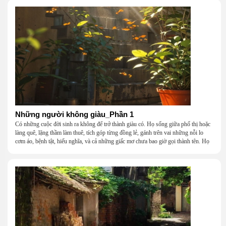
Những người không giàu_Phần 1
Có những cuộc đời sinh ra không để trở thành giàu có. Họ sống giữa phố thị hoặc
làng quê, lặng thầm làm thuê, tích góp từng đồng lẻ, gánh trên vai những nỗi lo
cơm áo, bệnh tật, hiếu nghĩa, và cả những giấc mơ chưa bao giờ gọi thành tên. Họ
khắc khẩu, cãi vã, bướng bỉnh, yếu đuối, rồi lại ôm nhau mà cười, mà khóc, mà
gắng gượng đi tiếp qua những mùa giông gió. Họ không giàu, nhưng họ dựng nên
một mái nhà bằng lòng thương, bằng sự nhẫn nại và một niềm tin cũ kỹ rằng: dẫu
nghèo đến đâu, cũng còn có nhau để quay về.