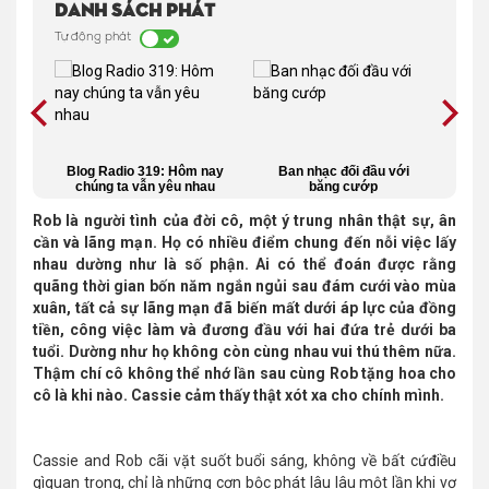
Danh sách phát
Tự động phát
ởi ấm
Blog Radio 319: Hôm nay
Ban nhạc đối đầu với
H
)
chúng ta vẫn yêu nhau
băng cướp
Rob là người tình của đời cô, một ý trung nhân thật sự, ân
cần và lãng mạn. Họ có nhiều điểm chung đến nỗi việc lấy
nhau dường như là số phận. Ai có thể đoán được rằng
quãng thời gian bốn năm ngắn ngủi sau đám cưới vào mùa
xuân, tất cả sự lãng mạn đã biến mất dưới áp lực của đồng
tiền, công việc làm và đương đầu với hai đứa trẻ dưới ba
tuổi. Dường như họ không còn cùng nhau vui thú thêm nữa.
Thậm chí cô không thể nhớ lần sau cùng Rob tặng hoa cho
cô là khi nào. Cassie cảm thấy thật xót xa cho chính mình.
Cassie and Rob cãi vặt suốt buổi sáng, không về bất cứđiều
gìquan trọng, chỉ là những cơn bộc phát lâu lâu một lần khi vợ