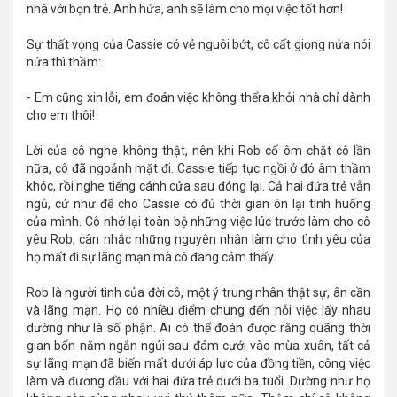
nhà với bọn trẻ. Anh hứa, anh sẽ làm cho mọi việc tốt hơn!
Sự thất vọng của Cassie có vẻ nguôi bớt, cô cất giọng nửa nói
nửa thì thầm:
- Em cũng xin lỗi, em đoán việc không thểra khỏi nhà chỉ dành
cho em thôi!
Lời của cô nghe không thật, nên khi Rob cố ôm chặt cô lần
nữa, cô đã ngoảnh mặt đi. Cassie tiếp tục ngồi ở đó âm thầm
khóc, rồi nghe tiếng cánh cửa sau đóng lại. Cả hai đứa trẻ vẫn
ngủ, cứ như để cho Cassie có đủ thời gian ôn lại tình huống
của mình. Cô nhớ lại toàn bộ những việc lúc trước làm cho cô
yêu Rob, cân nhắc những nguyên nhân làm cho tình yêu của
họ mất đi sự lãng mạn mà cô đang cảm thấy.
Rob là người tình của đời cô, một ý trung nhân thật sự, ân cần
và lãng mạn. Họ có nhiều điểm chung đến nỗi việc lấy nhau
dường như là số phận. Ai có thể đoán được rằng quãng thời
gian bốn năm ngắn ngủi sau đám cưới vào mùa xuân, tất cả
sự lãng mạn đã biến mất dưới áp lực của đồng tiền, công việc
làm và đương đầu với hai đứa trẻ dưới ba tuổi. Dường như họ