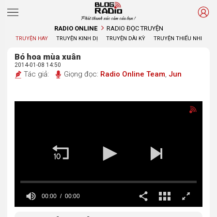
Phát thanh xúc cảm của bạn !
RADIO ONLINE
RADIO ĐỌC TRUYỆN
TRUYỆN HAY
TRUYỆN KINH DỊ
TRUYỆN DÀI KỲ
TRUYỆN THIẾU NHI
Bó hoa mùa xuân
2014-01-08 14:50
Tác giả:
Giọng đọc:
Radio Online Team
,
Jun
00:00
00:00