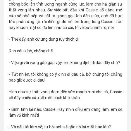
chồng bốc lên tính ương ngạnh cùng lúc, làm cho hả giận sự
thất vọng lẫn nhau. Sự việc bắt đầu khi Cassie cố gắng mở
cửa sổ nhà bếp và cất to giọng gọi Rob đến giúp, anh đã bực
tức phản ứng lại, rồi điều gì đó nổ lên trong lòng Cassie. Lúc
này khuôn mặt cô đỏ lên như củ cải, tỏ vẻ bực mình rõ, nói:
- Thế đấy, anh cứ ung dung tùy thích đi!
Rob cáu kỉnh, chống chế:
- Việc gì vội vàng gấp gáp vậy, em không định đi đâu đấy chứ?
- Tất nhiên, tôi không có ý định đi đâu cả, bởi chúng tôi chẳng
bao giờ được đi đâu!
Hình như sự thất vọng đem đến sức mạnh mới cho cô, Cassie
cố đẩy chiếc cửa sổ một cách khó khăn.
- Bình tĩnh lại nào, Cassie. Hãy nhìn điều em đang làm, em sẽ
làm vỡ kính mất!
- Và nếu tôi làm vỡ, tự hỏi anh sẽ gắn nó lại mất bao lâu?