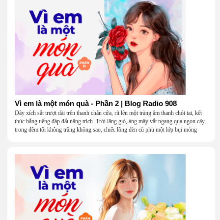
Vì em là một món quà - Phần 2 | Blog Radio 908
Dây xích sắt trượt dài trên thanh chắn cửa, rít lên một tràng âm thanh chói tai, kết
thúc bằng tiếng đáp đất nặng trịch. Trời lặng gió, áng mây vắt ngang qua ngọn cây,
trong đêm tối không trăng không sao, chiếc lồng đèn cũ phủ một lớp bụi mỏng