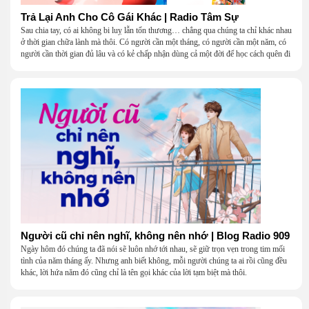
Trả Lại Anh Cho Cô Gái Khác | Radio Tâm Sự
Sau chia tay, có ai không bi luỵ lẫn tổn thương… chẳng qua chúng ta chỉ khác nhau
ở thời gian chữa lành mà thôi. Có người cần một tháng, có người cần một năm, có
người cần thời gian đủ lâu và có kẻ chấp nhận dùng cả một đời để học cách quên đi
một người.
Người cũ chỉ nên nghĩ, không nên nhớ | Blog Radio 909
Ngày hôm đó chúng ta đã nói sẽ luôn nhớ tới nhau, sẽ giữ trọn vẹn trong tim mối
tình của năm tháng ấy. Nhưng anh biết không, mỗi người chúng ta ai rồi cũng đều
khác, lời hứa năm đó cũng chỉ là tên gọi khác của lời tạm biệt mà thôi.