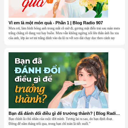
Vì em là một món quà - Phần 1 | Blog Radio 907
Mưa rơi, làm hình bóng anh trong mắt cô mờ đi, gương mặt điển trai sau màn mưa
trắng chẳng rõ đang vui hay buồn. Mưa vẫn không ngừng xối lên thân ảnh liu xiu
của anh, lớp áo sơ mi trắng dính vào da lộ ra vết sẹo dài chạy dọc theo cánh tay
khẳng khiu.
Bạn đã đánh đổi điều gì để trưởng thành? | Blog Radio 906
Bạn chính là chủ nhân của cuộc đời mình. Tương lai ra sao, do bạn định đoạt.
Đừng để năm tháng trôi qua, trong bạn chỉ toàn là tiếc nuối.”