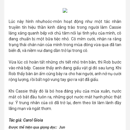
Lúc này hình nhưhoóc-môn hoạt động như một tác nhân
truyền tín hiệu thần kinh dâng trào trong người làm Cassie
lăng xăng quanh bếp với chủ tâm nối lại tình yêu của mình, cô
đang chuẩn bị một bữa tiệc nhỏ. Cô mỉm cười, nhận ra rằng
trạng thái chán nản của mình trong mùa đông vừa qua đã tan
biến đi, và niềm vui đang dần trở lại trong cô.
Vừa lúc cô hoàn tất những chi tiết nhỏ trên bàn, thì Rob bước
vào nhà bếp. Cassie thấy anh đang giấu vật gì đó sau lưng. Khi
Rob thấy bàn ăn ấm cúng bày ra cho hai người, anh nở nụ cười
rộng lượng, rồi bất ngờ vung tay giơ ra vật đã giấu.
Khi Cassie thấy đó là bó hoa đáng yêu của mùa xuân, nước
mắt cô bắt đầu tuôn ra, những giọt nước mắt hạnh phúc thật
sự. Ý trung nhân của cô đã trở lại, đem theo lời làm lành đầy
lãng mạn và ngát thơm.
Tác giả: Carol Gioia
Được thể hiện qua giọng đọc: Jun