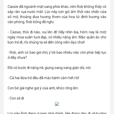
Cassie đã ngoảnh mặt sang phía khác, nên Rob không thấy cô
sắp ràn rụa nước mắt. Lúc này cơn gió ấm thổi vào chiếc cửa
sổ mở, thoảng đưa hương thơm của hoa tử đinh hương vào
căn phòng. Rob bỗng đề nghị:
- Cassie, thôi đi nào, vui lên đi! Hãy nhìn kìa, hôm nay là một
ngày mùa xuân tươi đẹp, có nhiều nắng ấm. Mặc quần áo cho
bọn trẻ đi, rồi chúng ta sẽ đến công viên dạo chơi!
- Rob, anh có bao giờ chú ý tới bao nhiêu việc còn phải tiếp tục
ở đây chưa?
Rồi cô bước đi nặng nề, giọng oang oang giận dữ, nói:
- Cả hai đứa trẻ đều đã mắc bệnh cảm hết rồi!
Con bé gái nghe gợi ý của anh, khóc rống lên:
- Con sẽ đi.
Lúc này Rob đang ở gian nhà chính, liền đứng dậy, đi về hướng