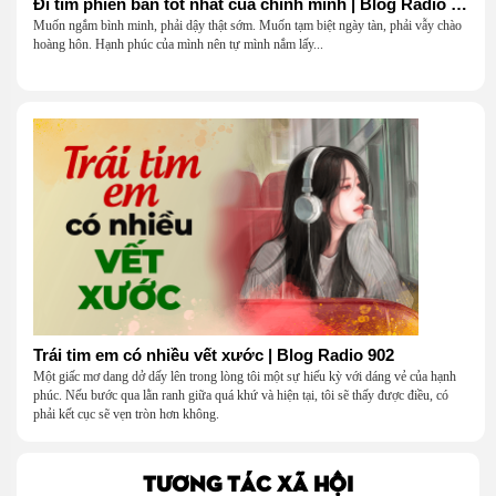
Đi tìm phiên bản tốt nhất của chính mình | Blog Radio 903
Muốn ngắm bình minh, phải dậy thật sớm. Muốn tạm biệt ngày tàn, phải vẫy chào
hoàng hôn. Hạnh phúc của mình nên tự mình nắm lấy...
Trái tim em có nhiều vết xước | Blog Radio 902
Một giấc mơ dang dở dấy lên trong lòng tôi một sự hiếu kỳ với dáng vẻ của hạnh
phúc. Nếu bước qua lằn ranh giữa quá khứ và hiện tại, tôi sẽ thấy được điều, có
phải kết cục sẽ vẹn tròn hơn không.
TƯƠNG TÁC XÃ HỘI