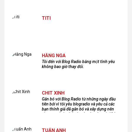
TITI
HẰNG NGA
Tôi đến với Blog Radio bằng một tình yêu
không bao giờ thay đổi.
CHIT XINH
Gắn bó với Blog Radio từ những ngày đầu
tiên bởi vì tôi yêu blogradio và yêu cả các
bạn thính giả đã gắn bó và xây dựng nên
chương trình phát thanh xúc cảm này!Cám
ơn các bạn rất nhiều!
TUẤN ANH