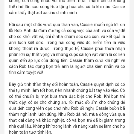
không còn cùng nhau vui thú thêm nữa. Thậm chí cô không
thể nhớ lần sau cùng Rob tặng hoa cho cô là khi nào. Cassie
cảm thấy thật xót xa cho chính mình.
Rồi sau một chốc vượt qua than vãn, Cassie muốn ngỏ lời xin
lỗi Rob. Anh đã đảm đương cả công việc của anh và của vợ để
cho cô khỏi vất vả, chỉ ở nhà chăm sóc các con, và kết quả là
anh luôn kiệt sức. Trong hai công việc đó, kiếm tiền là việc
không thoát ra được. Trong thực tế, Cassie phải thừa nhận
phần lớn sự thất vọng và những cuộc cãi lộn vặt vãnh là có liên
quan đến áp lực của đồng tiền. Cassie thầm cười khi nghĩ về
cách Rob tác động bọn trẻ; anh là người cha kiên nhẫn và có
tình cảm tuyệt vời!
Bây giờ tinh thần thay đổi hoàn toàn, Cassie quyết định cô có
thể tự mình làm tốt hơn, nên nhanh chóng bắt tay vào việc. Cô
có thể chuẩn bị một bữa trưa đặc biệt cho Rob. Khi bọn trẻ
thức dậy, cô sẽ cho chúng ăn, rồi mặc đồ ấm cho chúng để
đưa đến công viên dạo chơi như Rob đề nghị. Cassie buồn bã
thầm nghĩ anh luôn đúng. Như Rob đã nói, mùa đông vừa qua
thật dai dẳng và khắc nghiệt, cô và bọn trẻ đã bị giam trong
nhà quá lâu. Không khí trong lành và nắng xuân sẽ làm cho họ
hoàn toàn tươi tỉnh lên.