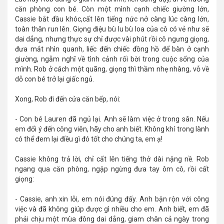
căn phòng con bé. Còn một mình cạnh chiếc giường lớn,
Cassie bắt đầu khóc,cất lên tiếng nức nở càng lúc càng lớn,
toàn thân run lên. Giọng điệu bù lu bù loa của cô có vẻ như sẽ
dai dẳng, nhưng thực sự chỉ được vài phút rồi cô ngưng giọng,
đưa mắt nhìn quanh, liếc đến chiếc đồng hồ để bàn ở cạnh
giường, ngẫm nghĩ về tình cảnh rối bời trong cuộc sống của
mình. Rob ở cách một quãng, giọng thì thầm nhẹ nhàng, vỗ về
dỗ con bé trở lại giấc ngủ.
Xong, Rob đi đến cửa căn bếp, nói:
- Con bé Lauren đã ngủ lại. Anh sẽ làm việc ở trong sân. Nếu
em đổi ý đến công viên, hãy cho anh biết. Không khí trong lành
có thể đem lại điều gì đó tốt cho chúng ta, em ạ!
Cassie không trả lời, chỉ cất lên tiếng thở dài nặng nề. Rob
ngang qua căn phòng, ngập ngừng đưa tay ôm cô, rồi cất
giọng:
- Cassie, anh xin lỗi, em nói đúng đấy. Anh bận rộn với công
việc và đã không giúp được gì nhiều cho em. Anh biết, em đã
phải chịu một mùa đông dai dẳng, giam chân cả ngày trong